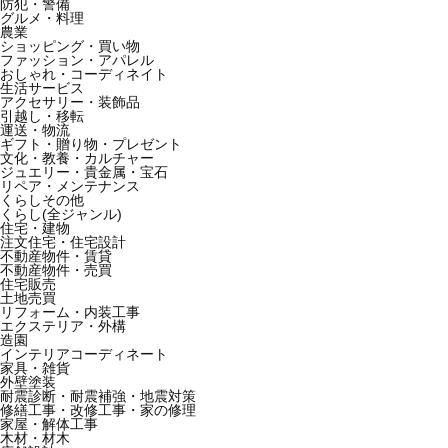
防犯・警備
グルメ・料理
農業
ショッピング・買い物
ファッション・アパレル
おしゃれ・コーディネイト
生活サービス
アクセサリー・装飾品
引越し・移転
運送・物流
ギフト・贈り物・プレゼント
文化・教養・カルチャー
ジュエリー・貴金属・宝石
リペア・メンテナンス
くらしその他
くらし(全ジャンル)
住宅・建物
注文住宅・住宅設計
不動産物件・賃貸
不動産物件・売買
住宅販売
土地売買
リフォーム・内装工事
エクステリア・外構
造園
インテリアコーディネート
家具・雑貨
外壁塗装
耐震診断・耐震補強・地震対策
修繕工事・改修工事・家の修理
家屋・解体工事
木材・材木