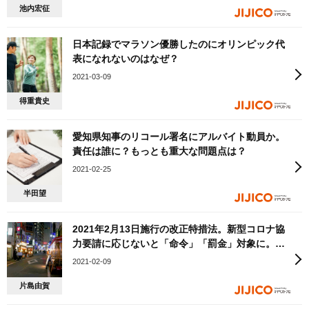
池内宏征
日本記録でマラソン優勝したのにオリンピック代
表になれないのはなぜ？
2021-03-09
得重貴史
愛知県知事のリコール署名にアルバイト動員か。
責任は誰に？もっとも重大な問題点は？
2021-02-25
半田望
2021年2月13日施行の改正特措法。新型コロナ協
力要請に応じないと「命令」「罰金」対象に。回
避できる「正当な理由」の証明は困難！？
2021-02-09
片島由賀