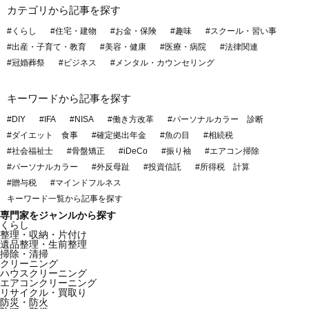
カテゴリから記事を探す
#くらし
#住宅・建物
#お金・保険
#趣味
#スクール・習い事
#出産・子育て・教育
#美容・健康
#医療・病院
#法律関連
#冠婚葬祭
#ビジネス
#メンタル・カウンセリング
キーワードから記事を探す
#DIY
#IFA
#NISA
#働き方改革
#パーソナルカラー 診断
#ダイエット 食事
#確定拠出年金
#魚の目
#相続税
#社会福祉士
#骨盤矯正
#iDeCo
#振り袖
#エアコン掃除
#パーソナルカラー
#外反母趾
#投資信託
#所得税 計算
#贈与税
#マインドフルネス
キーワード一覧から記事を探す
専門家をジャンルから探す
くらし
整理・収納・片付け
遺品整理・生前整理
掃除・清掃
クリーニング
ハウスクリーニング
エアコンクリーニング
リサイクル・買取り
防災・防火