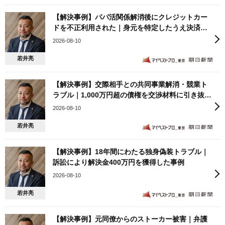
【解決事例】パパ活関係解消後にクレジットカー
ドを不正利用された｜身元を特定したうえ決済の
キャンセルに成功した事例
2026-08-10
若井亮
【解決事例】交際相手との共同事業解消・競業ト
ラブル｜1,000万円超の債権を交渉材料に引き抜
き・損害賠償リスクを回避し事業分離を実現した
2026-08-10
事例
若井亮
【解決事例】18年間にわたる独身偽装トラブル｜
訴訟により解決金400万円を獲得した事例
2026-08-10
若井亮
【解決事例】元同僚からのストーカー被害｜弁護