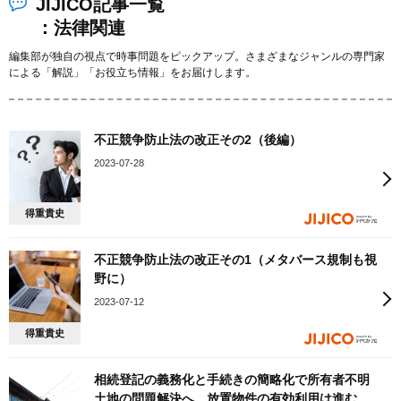
JIJICO記事一覧
：法律関連
編集部が独自の視点で時事問題をピックアップ。さまざまなジャンルの専門家
による「解説」「お役立ち情報」をお届けします。
不正競争防止法の改正その2（後編）
2023-07-28
得重貴史
不正競争防止法の改正その1（メタバース規制も視
野に）
2023-07-12
得重貴史
相続登記の義務化と手続きの簡略化で所有者不明
土地の問題解決へ。放置物件の有効利用は進む