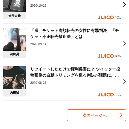
行。リンクの投稿も規制対象に？
2020-10-16
拾井央雄
「嵐」チケット高額転売の女性に有罪判決 「チ
ケット不正転売禁止法」とは
2020-09-14
河野晃
リツイートしただけで権利侵害に？ ツイッター投
稿画像の自動トリミングを巡る判決が話題に。今
後ユーザが気を付けるべき点とは
2020-08-27
内田誠
次のページへ