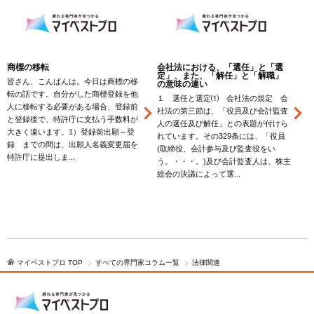
商標の移転
会社法における、「選任」と「選
定」、また、「解任」と「解職」
皆さん、こんばんは。今日は商標の移
の意味の違い
転の話です。自分がした商標登録を他
１ 選任と選定⑴ 会社法の規定 会
人に移転する必要がある場合、登録前
社法の第三節は、「役員及び会計監査
と登録後で、特許庁に支払う手数料が
人の選任及び解任」との表題が付けら
大きく違います。1）登録前出願～登
れています。その329条には、「役員
録 までの間は、出願人名義変更届を
(取締役、会計参与及び監査役をい
特許庁に提出しま...
う。・・・。)及び会計監査人は、株主
総会の決議によって選...
マイベストプロ TOP
すべての専門家コラム一覧
法律関連