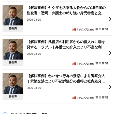
【解決事例】ヤクザを名乗る人物からの15年間の
性被害・恐喝｜弁護士の粘り強い身元特定と交渉
により200万円の示談金を回収し解決した事例
2026-08-10
若井亮
【解決事例】風俗店の利用客からの借入れに端を
発するトラブル｜弁護士の介入により不当な利息
請求を拒絶し動画消去・分割返済で関係を遮断し
2026-08-10
た事例
若井亮
【解決事例】わいせつ行為の疑惑により警察介入
｜示談交渉により不起訴処分の獲得と社内処分の
回避を実現した事例
2026-08-10
若井亮