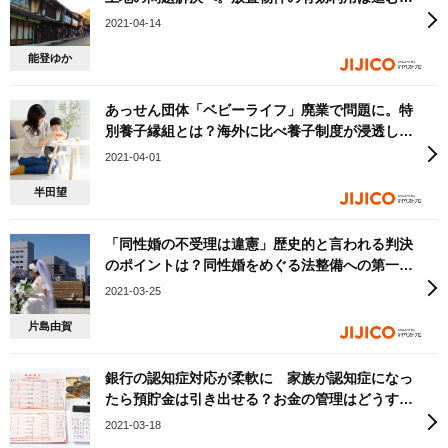
か？
2021-04-14
能登ゆか
あっせん団体「ベビーライフ」廃業で問題に。特
別養子縁組とは？海外に比べ養子制度が浸透しな
いワケ
2021-04-01
半田望
「同性婚の不受理は違憲」歴史的と言われる判決
のポイントは？同性婚をめぐる法整備への第一歩
となるのか？
2021-03-25
片島由賀
銀行の認知症対応が柔軟に 家族が認知症になっ
たら預貯金は引き出せる？お金の管理はどうすれ
ばいい？
2021-03-18