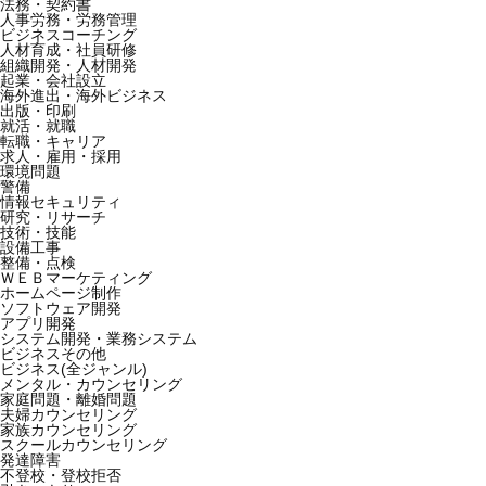
法務・契約書
人事労務・労務管理
ビジネスコーチング
人材育成・社員研修
組織開発・人材開発
起業・会社設立
海外進出・海外ビジネス
出版・印刷
就活・就職
転職・キャリア
求人・雇用・採用
環境問題
警備
情報セキュリティ
研究・リサーチ
技術・技能
設備工事
整備・点検
ＷＥＢマーケティング
ホームページ制作
ソフトウェア開発
アプリ開発
システム開発・業務システム
ビジネスその他
ビジネス(全ジャンル)
メンタル・カウンセリング
家庭問題・離婚問題
夫婦カウンセリング
家族カウンセリング
スクールカウンセリング
発達障害
不登校・登校拒否