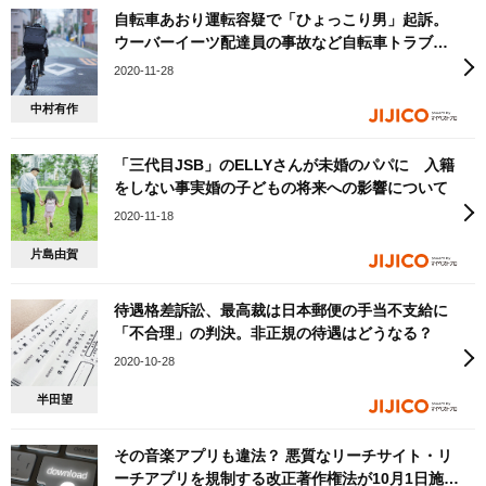
自転車あおり運転容疑で「ひょっこり男」起訴。
ウーバーイーツ配達員の事故など自転車トラブル
の現状と罰則について
2020-11-28
中村有作
「三代目JSB」のELLYさんが未婚のパパに 入籍
をしない事実婚の子どもの将来への影響について
2020-11-18
片島由賀
待遇格差訴訟、最高裁は日本郵便の手当不支給に
「不合理」の判決。非正規の待遇はどうなる？
2020-10-28
半田望
その音楽アプリも違法？ 悪質なリーチサイト・リ
ーチアプリを規制する改正著作権法が10月1日施