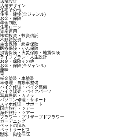
店舗設計
店舗デザイン
住宅その他
住宅・建物(全ジャンル)
お金・保険
年金制度
住宅ローン
資産運用
株式投資・投資信託
不動産投資
生命保険・終身保険
医療保険・がん保険
損害保険・火災保険・地震保険
ライフプラン・人生設計
お金・保険その他
お金・保険(全ジャンル)
趣味
車
板金塗装・車塗装
車修理・自動車整備
バイク修理・バイク整備
バイク販売・バイクパーツ
写真撮影・カメラ
パソコン修理・サポート
スマホ修理・サポート
国内旅行・ツアー
海外旅行・ツアー
フラワー・プリザーブドフラワー
ガーデニング
ペットの悩み
ペットサービス
獣医・動物病院