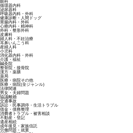
眼科
循環器内科
泌尿器科
呼吸器内科・外科
健康診断・人間ドッグ
胃腸内科・外科
心療内科・精神科
外科・整形外科
皮膚科
婦人科・不妊治療
耳鼻いんこう科
産婦人科
小児科
消化器内科・外科
介護・福祉
鍼灸院
整骨院・接骨院
漢方・薬膳
薬局
医療・病院その他
医療・病院(全ジャンル)
法律関連
男女・夫婦問題
協議離婚
交通事故
訴訟・民事調停・生活トラブル
借金・債務整理
消費者トラブル・被害相談
不動産・登記
遺産相続
成年後見・家族信託
労働問題・就業