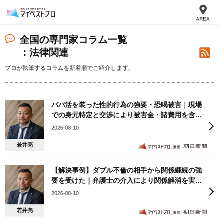
AREA
全国の専門家コラム一覧
：法律関連
プロが執筆するコラムを新着順でご紹介します。
パパ活を装った性的行為の強要・恐喝被害｜現場
での身元特定と交渉により被害金・諸費用を含む
400万円の回収を実現した事例
2026-08-10
若井亮
【解決事例】ダブル不倫の相手から関係継続の強
要を受けた｜弁護士の介入により関係解消を実現
した事例
2026-08-10
若井亮