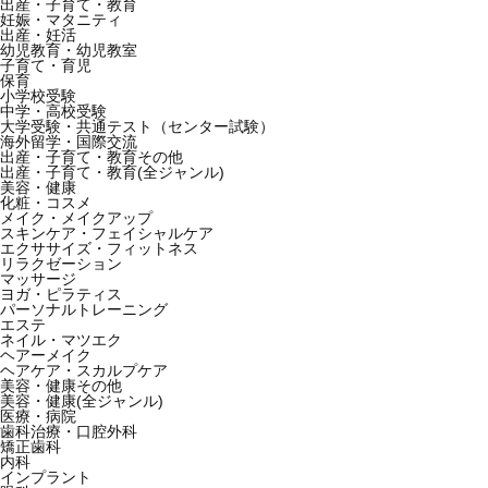
出産・子育て・教育
妊娠・マタニティ
出産・妊活
幼児教育・幼児教室
子育て・育児
保育
小学校受験
中学・高校受験
大学受験・共通テスト（センター試験）
海外留学・国際交流
出産・子育て・教育その他
出産・子育て・教育(全ジャンル)
美容・健康
化粧・コスメ
メイク・メイクアップ
スキンケア・フェイシャルケア
エクササイズ・フィットネス
リラクゼーション
マッサージ
ヨガ・ピラティス
パーソナルトレーニング
エステ
ネイル・マツエク
ヘアーメイク
ヘアケア・スカルプケア
美容・健康その他
美容・健康(全ジャンル)
医療・病院
歯科治療・口腔外科
矯正歯科
内科
インプラント