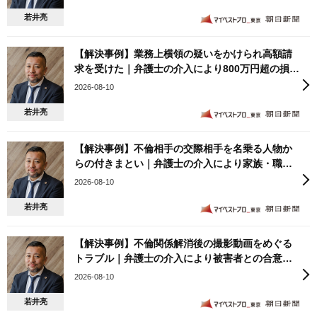
若井亮
【解決事例】業務上横領の疑いをかけられ高額請
求を受けた｜弁護士の介入により800万円超の損害
主張に対し150万円での示談・大幅減額を実現した
2026-08-10
事例
若井亮
【解決事例】不倫相手の交際相手を名乗る人物か
らの付きまとい｜弁護士の介入により家族・職場
への不当要求を拒絶し沈静化させた事例
2026-08-10
若井亮
【解決事例】不倫関係解消後の撮影動画をめぐる
トラブル｜弁護士の介入により被害者との合意書
締結と解決金支払いで解決した事例
2026-08-10
若井亮