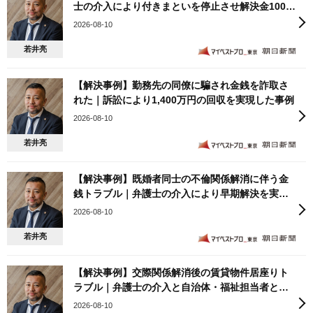
士の介入により付きまといを停止させ解決金100万
円を受領した事例
2026-08-10
若井亮
【解決事例】勤務先の同僚に騙され金銭を詐取さ
れた｜訴訟により1,400万円の回収を実現した事例
2026-08-10
若井亮
【解決事例】既婚者同士の不倫関係解消に伴う金
銭トラブル｜弁護士の介入により早期解決を実現
した事例
2026-08-10
若井亮
【解決事例】交際関係解消後の賃貸物件居座りト
ラブル｜弁護士の介入と自治体・福祉担当者との
連携により立ち退きと関係遮断を実現した事例
2026-08-10