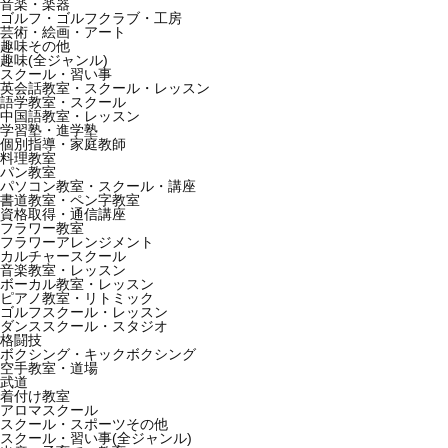
音楽・楽器
ゴルフ・ゴルフクラブ・工房
芸術・絵画・アート
趣味その他
趣味(全ジャンル)
スクール・習い事
英会話教室・スクール・レッスン
語学教室・スクール
中国語教室・レッスン
学習塾・進学塾
個別指導・家庭教師
料理教室
パン教室
パソコン教室・スクール・講座
書道教室・ペン字教室
資格取得・通信講座
フラワー教室
フラワーアレンジメント
カルチャースクール
音楽教室・レッスン
ボーカル教室・レッスン
ピアノ教室・リトミック
ゴルフスクール・レッスン
ダンススクール・スタジオ
格闘技
ボクシング・キックボクシング
空手教室・道場
武道
着付け教室
アロマスクール
スクール・スポーツその他
スクール・習い事(全ジャンル)