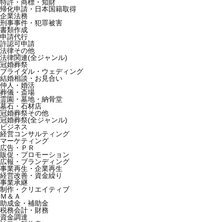
特許・商標・知財
帰化申請・日本国籍取得
企業法務
刑事事件・犯罪被害
書類作成
申請代行
許認可申請
法律その他
法律関連(全ジャンル)
冠婚葬祭
ブライダル・ウェディング
結婚相談・お見合い
仲人・婚活
葬儀・斎場
霊園・墓地・納骨堂
墓石・石材店
冠婚葬祭その他
冠婚葬祭(全ジャンル)
ビジネス
経営コンサルティング
マーケティング
広告・ＰＲ
販促・プロモーション
広報・ブランディング
事業再生・企業再生
経営改善・資金繰り
事業承継
制作・クリエイティブ
Ｍ＆Ａ
助成金・補助金
税務会計・財務
資金調達