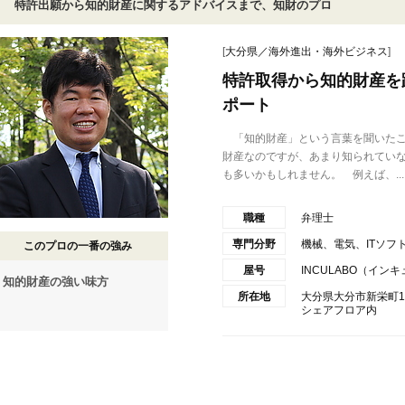
特許出願から知的財産に関するアドバイスまで、知財のプロ
[
大分県／海外進出・海外ビジネス
]
特許取得から知的財産を
ポート
「知的財産」という言葉を聞いたこ
財産なのですが、あまり知られてい
も多いかもしれません。 例えば、...
職種
弁理士
専門分野
機械、電気、ITソフ
このプロの一番の強み
屋号
INCULABO（イン
知的財産の強い味方
所在地
大分県大分市新栄町
シェアフロア内