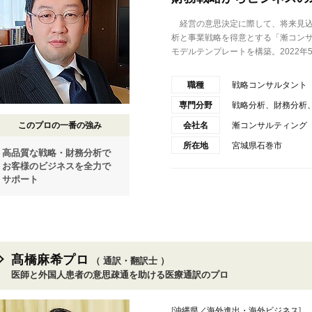
経営の意思決定に際して、将来見込
析と事業戦略を得意とする「漸コン
モデルテンプレートを構築。2022年5.
職種
戦略コンサルタント
専門分野
戦略分析、財務分析
このプロの一番の強み
会社名
漸コンサルティング
所在地
宮城県石巻市
高品質な戦略・財務分析で
お客様のビジネスを全力で
サポート
髙橋麻希プロ
（ 通訳・翻訳士 ）
医師と外国人患者の意思疎通を助ける医療通訳のプロ
[
沖縄県／海外進出・海外ビジネス
]