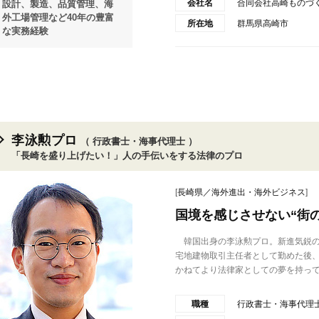
会社名
合同会社高崎ものづ
設計、製造、品質管理、海
外工場管理など40年の豊富
所在地
群馬県高崎市
な実務経験
李泳勲プロ
（ 行政書士・海事代理士 ）
「長崎を盛り上げたい！」人の手伝いをする法律のプロ
[
長崎県／海外進出・海外ビジネス
]
国境を感じさせない“街
韓国出身の李泳勲プロ。新進気鋭の
宅地建物取引主任者として勤めた後、
かねてより法律家としての夢を持って.
職種
行政書士・海事代理