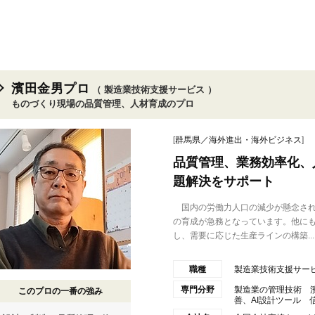
濱田金男プロ
（ 製造業技術支援サービス ）
ものづくり現場の品質管理、人材育成のプロ
[
群馬県／海外進出・海外ビジネス
]
品質管理、業務効率化、
題解決をサポート
国内の労働力人口の減少が懸念され
の育成が急務となっています。他に
し、需要に応じた生産ラインの構築...
職種
製造業技術支援サー
専門分野
製造業の管理技術 
このプロの一番の強み
善、AI設計ツール 信