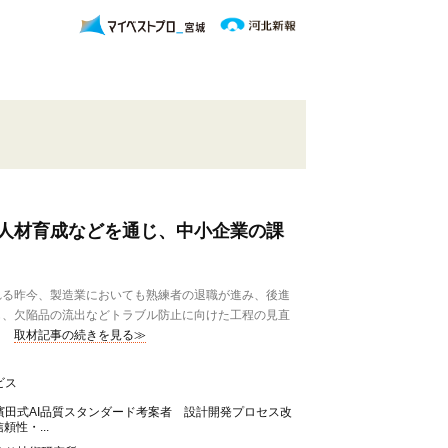
人材育成などを通じ、中小企業の課
る昨今、製造業においても熟練者の退職が進み、後進
も、欠陥品の流出などトラブル防止に向けた工程の見直
取材記事の続きを見る≫
ビス
濱田式AI品質スタンダード考案者 設計開発プロセス改
頼性・...