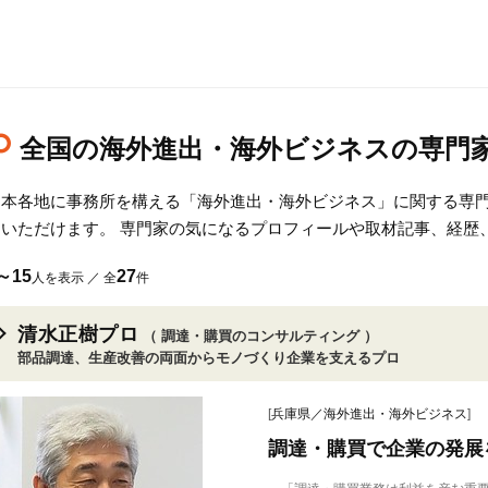
全国の海外進出・海外ビジネスの専門
日本各地に事務所を構える「海外進出・海外ビジネス」に関する専
しいただけます。 専門家の気になるプロフィールや取材記事、経歴
～15
27
人を表示 ／ 全
件
清水正樹プロ
（ 調達・購買のコンサルティング ）
部品調達、生産改善の両面からモノづくり企業を支えるプロ
[
兵庫県／海外進出・海外ビジネス
]
調達・購買で企業の発展