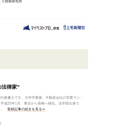
くり技術研究所
の法律家”
行政書士です。大学卒業後、不動産会社の営業マン・
平成25年1月、東京から長崎へ移住。法学部出身で、
..
取材記事の続きを見る≫
士