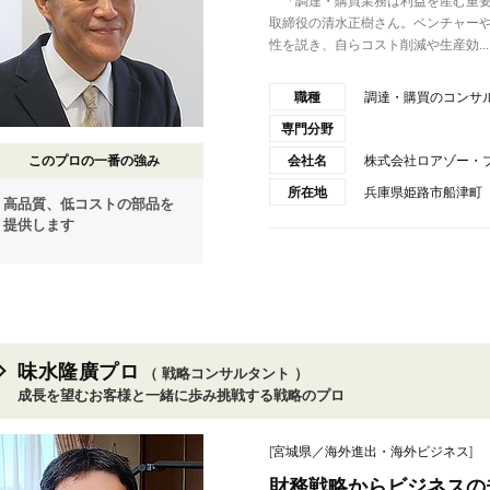
「調達・購買業務は利益を産む重要
取締役の清水正樹さん。ベンチャー
性を説き、自らコスト削減や生産効...
職種
調達・購買のコンサ
専門分野
このプロの一番の強み
会社名
株式会社ロアゾー・
所在地
兵庫県姫路市船津町
高品質、低コストの部品を
提供します
味水隆廣プロ
（ 戦略コンサルタント ）
成長を望むお客様と一緒に歩み挑戦する戦略のプロ
[
宮城県／海外進出・海外ビジネス
]
財務戦略からビジネスの