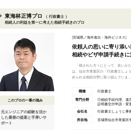
東海林正博プロ
（ 行政書士 ）
相続人の利益を第一に考えた相続手続きのプロ
[
宮城県／海外進出・海外ビジネス
]
依頼人の思いに寄り添い
相続やビザ申請手続きに
「残された方々にとって、良いかた
は、仙台市青葉区の「行政書士しょ
められる相続分野に取り組んでいま...
職種
行政書士
専門分野
①相続手続代理、遺
このプロの一番の強み
証明書交付申請・変更/
会社名
行政書士しょうじ事
元エンジニアの経験を活か
した最善の提案と手厚いサ
所在地
宮城県仙台市青葉区中央
ポート