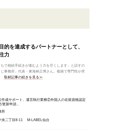
目的を達成するパートナーとして、
注力
ちで相続手続きが進むよう力を尽くします」と話すの
うじ事務所」代表・東海林正博さん。複雑で専門性が求
取材記事の続きを見る≫
言作成サポート、遺言執行業務②外国人の在留資格認定
更新申請...
務所
二丁目8-11 M-LABEL仙台