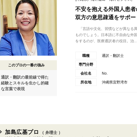
不安を抱える外国人患者
双方の意思疎通をサポー
「言語や文化、習慣などが異なる異
ものでしょう。日本語に不自由な外
をするのが、医療通訳者の役目。治...
職種
通訳・翻訳士
専門分野
このプロの一番の強み
会社名
No.
通訳・翻訳の最前線で得た
所在地
沖縄県宜野湾市
経験とスキルを生かし的確
な言葉で表現
加島広基プロ
（ 弁理士 ）