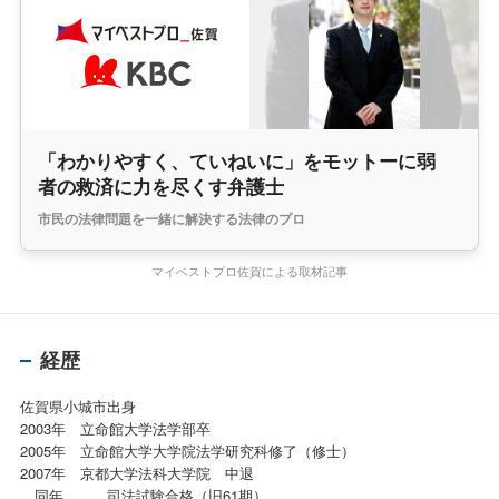
「わかりやすく、ていねいに」をモットーに弱
者の救済に力を尽くす弁護士
市民の法律問題を一緒に解決する法律のプロ
マイベストプロ佐賀による取材記事
経歴
佐賀県小城市出身
2003年 立命館大学法学部卒
2005年 立命館大学大学院法学研究科修了（修士）
2007年 京都大学法科大学院 中退
同年 司法試験合格（旧61期）