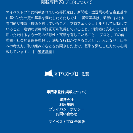
掲載専門家(プロ)について
マイベストプロに掲載されている専門家は、新聞社・放送局の広告審査基準
に基づいた一定の基準を満たした方たちです。 審査基準は、業界における
専門的な知識・技術を有していること、プロフェッショナルとして活動して
いること、適切な資格や許認可を取得していること、消費者に安心してご利
用いただけるよう一定の信頼性・実績を有していること、 プロとしての倫
理観・社会的責任を理解し、適切な行動ができることとし、人となり、仕事
への考え方、取り組み方などをお聞きした上で、基準を満たした方のみを掲
載しています。［→
審査基準
］
専門家登録·掲載について
運営会社
利用規約
プライバシーポリシー
お問い合わせ
マイベストプロ 全国版