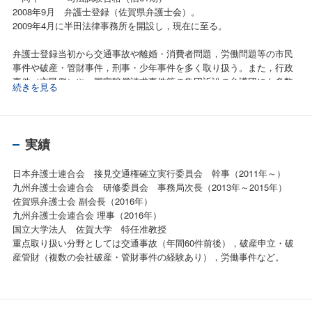
2008年9月 弁護士登録（佐賀県弁護士会）。
2009年4月に半田法律事務所を開設し，現在に至る。
弁護士登録当初から交通事故や離婚・消費者問題，労働問題等の市民
事件や破産・管財事件，刑事・少年事件を多く取り扱う。また，行政
事件（市民側）や，国家賠償請求事件等の集団訴訟の弁護団にも多数
続きを見る
加入し研鑽を積んでいる。
弁護士業務の傍ら，地元大学での非常勤講師（民事訴訟法）や各種講
演などの活動にも積極的に取り組んでいる。
実績
日本弁護士連合会 接見交通権確立実行委員会 幹事（2011年～）
九州弁護士会連合会 研修委員会 事務局次長（2013年～2015年）
佐賀県弁護士会 副会長（2016年）
九州弁護士会連合会 理事（2016年）
国立大学法人 佐賀大学 特任准教授
重点取り扱い分野としては交通事故（年間60件前後），破産申立・破
産管財（複数の会社破産・管財事件の経験あり），労働事件など。