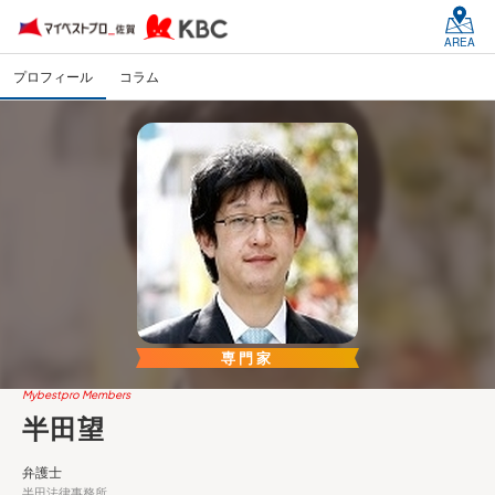
AREA
プロフィール
コラム
専門家
Mybestpro Members
半田望
弁護士
半田法律事務所