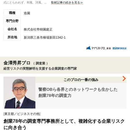
式にとらわれず、和風、洋風、...
取材記事の続きを見る≫
職種
造園
専門分野
会社名
株式会社帝樹園庭正
所在地
新潟県三条市柳場新田1342-1
金澤秀昇プロ
（ 調査業 ）
経営リスクの実態解明を支援する企業調査の専門家
このプロの一番の強み
警察OBら各界とのネットワークも生かした
創業78年の調査力
[
東京都／ビジネスその他
]
創業78年の調査専門事務所として、複雑化する企業リスク
に向き合う