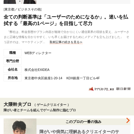
[
東京都／ビジネスその他
]
全ての判断基準は「ユーザーのためになるか」。迷いを払
拭する「最高の1ページ」を目指して尽力
「弊社は、料金形態やプラン内容が複雑で分かりにくい通信業界の現状を変え、ユーザーさ
まに正確な情報を分かりやすく、いち早くお届けするためにメディアを立ち上げました」 そ
う話すのは、マーケティング...
取材記事の続きを見る≫
職種
WEBディレクター
専門分野
会社名
株式会社EXIDEA
所在地
東京都中央区銀座1-20-14 KDX銀座一丁目ビル4F
大隈幹夫プロ
（ ゲームクリエイター ）
障がい者とチームを組んでゲーム制作に臨むプロ
このプロの一番の強み
障がいや病気に理解あるクリエイターのサ