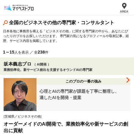
AREA
全国のビジネスその他の専門家・コンサルタント
日本各地に事務所を構える「ビジネスその他」に関する専門家の中から、あなたにぴ
ったりのプロをお探しいただけます。 専門家の気になるプロフィールや取材記事、経
歴、サービス内容を掲載しています。
1～15
238
人を表示 ／ 全
件
坂本義志プロ
（ AI開発 ）
業務効率化、新サービス創出を支援するオウンドAIの専門家
このプロの一番の強み
心理とAIの専門家が課題を丁寧に整理し、
適したAIを開発・提案
[
茨城県／ビジネスその他
]
オーダーメイドのAI開発で、業務効率化や新サービスの創
出に貢献