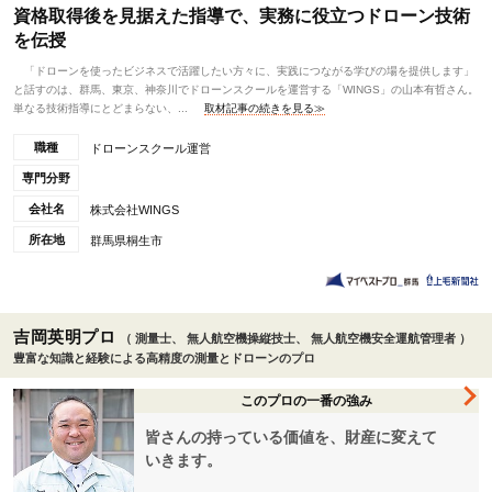
資格取得後を見据えた指導で、実務に役立つドローン技術
を伝授
「ドローンを使ったビジネスで活躍したい方々に、実践につながる学びの場を提供します」
と話すのは、群馬、東京、神奈川でドローンスクールを運営する「WINGS」の山本有哲さん。
単なる技術指導にとどまらない、...
取材記事の続きを見る≫
職種
ドローンスクール運営
専門分野
会社名
株式会社WINGS
所在地
群馬県桐生市
吉岡英明プロ
（ 測量士、 無人航空機操縦技士、 無人航空機安全運航管理者 ）
豊富な知識と経験による高精度の測量とドローンのプロ
このプロの一番の強み
皆さんの持っている価値を、財産に変えて
いきます。