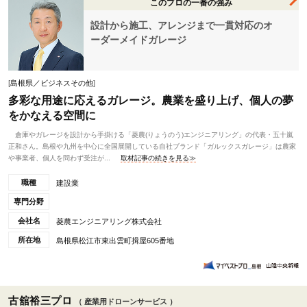
このプロの一番の強み
設計から施工、アレンジまで一貫対応のオ
ーダーメイドガレージ
[
島根県／ビジネスその他
]
多彩な用途に応えるガレージ。農業を盛り上げ、個人の夢
をかなえる空間に
倉庫やガレージを設計から手掛ける「菱農(りょうのう)エンジニアリング」の代表・五十嵐
正和さん。島根や九州を中心に全国展開している自社ブランド「ガルックスガレージ」は農家
や事業者、個人を問わず受注が...
取材記事の続きを見る≫
職種
建設業
専門分野
会社名
菱農エンジニアリング株式会社
所在地
島根県松江市東出雲町揖屋605番地
古舘裕三プロ
（ 産業用ドローンサービス ）