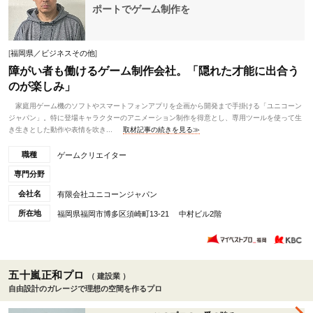
ポートでゲーム制作を
[
福岡県／ビジネスその他
]
障がい者も働けるゲーム制作会社。「隠れた才能に出合う
のが楽しみ」
家庭用ゲーム機のソフトやスマートフォンアプリを企画から開発まで手掛ける「ユニコーン
ジャパン」。特に登場キャラクターのアニメーション制作を得意とし、専用ツールを使って生
き生きとした動作や表情を吹き...
取材記事の続きを見る≫
職種
ゲームクリエイター
専門分野
会社名
有限会社ユニコーンジャパン
所在地
福岡県福岡市博多区須崎町13-21 中村ビル2階
五十嵐正和プロ
（ 建設業 ）
自由設計のガレージで理想の空間を作るプロ