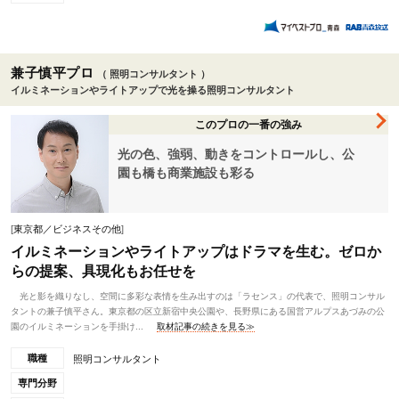
兼子慎平プロ
（ 照明コンサルタント ）
イルミネーションやライトアップで光を操る照明コンサルタント
このプロの一番の強み
光の色、強弱、動きをコントロールし、公
園も橋も商業施設も彩る
[
東京都／ビジネスその他
]
イルミネーションやライトアップはドラマを生む。ゼロか
らの提案、具現化もお任せを
光と影を織りなし、空間に多彩な表情を生み出すのは「ラセンス」の代表で、照明コンサル
タントの兼子慎平さん。東京都の区立新宿中央公園や、長野県にある国営アルプスあづみの公
園のイルミネーションを手掛け...
取材記事の続きを見る≫
職種
照明コンサルタント
専門分野