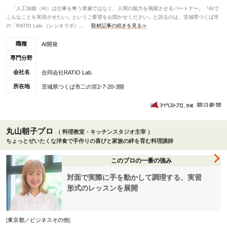
「人工知能（AI）は仕事を奪う脅威ではなく、人間の能力を飛躍させるパートナー。『AIで
こんなことを実現させたい』というご要望をお聞かせください」と語るのは、茨城県つくば市
の「RATIO Lab.（レシオラボ）...
取材記事の続きを見る≫
職種
AI開発
専門分野
会社名
合同会社RATIO Lab.
所在地
茨城県つくば市二の宮2-7-20-3階
丸山朝子プロ
（ 料理教室・キッチンスタジオ主宰 ）
ちょっとぜいたくな洋食で手作りの喜びと家族の絆を育む料理講師
このプロの一番の強み
対面で実際に手を動かして調理する、実習
形式のレッスンを展開
[
東京都／ビジネスその他
]