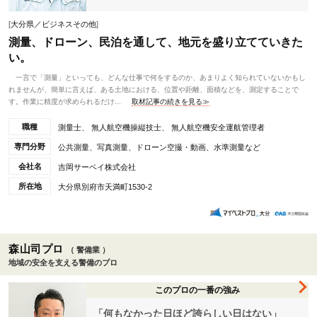
[
大分県／ビジネスその他
]
測量、ドローン、民泊を通して、地元を盛り立てていきた
い。
一言で「測量」といっても、どんな仕事で何をするのか、あまりよく知られていないかもし
れませんが、簡単に言えば、ある土地における、位置や距離、面積などを、測定することで
す。作業に精度が求められるだけ...
取材記事の続きを見る≫
職種
測量士、 無人航空機操縦技士、 無人航空機安全運航管理者
専門分野
公共測量、写真測量、ドローン空撮・動画、水準測量など
会社名
吉岡サーベイ株式会社
所在地
大分県別府市天満町1530-2
森山司プロ
（ 警備業 ）
地域の安全を支える警備のプロ
このプロの一番の強み
「何もなかった日ほど誇らしい日はない」