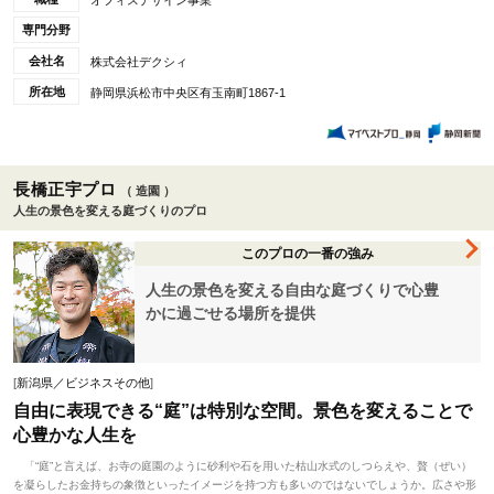
専門分野
会社名
株式会社デクシィ
所在地
静岡県浜松市中央区有玉南町1867-1
長橋正宇プロ
（ 造園 ）
人生の景色を変える庭づくりのプロ
このプロの一番の強み
人生の景色を変える自由な庭づくりで心豊
かに過ごせる場所を提供
[
新潟県／ビジネスその他
]
自由に表現できる“庭”は特別な空間。景色を変えることで
心豊かな人生を
「“庭”と言えば、お寺の庭園のように砂利や石を用いた枯山水式のしつらえや、贅（ぜい）
を凝らしたお金持ちの象徴といったイメージを持つ方も多いのではないでしょうか。広さや形