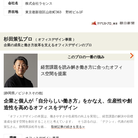
会社名
株式会社ラセンス
所在地
東京都新宿区山吹町363 野村ビル1F
杉田策弘プロ
（ オフィスデザイン事業 ）
企業の成長と働き方改革を支えるオフィスデザインのプロ
このプロの一番の強み
経営課題を読み解き働き方に合ったオフィ
ス空間を提案
[
静岡県／ビジネスその他
]
企業と個人が「自分らしい働き方」をかなえ、生産性や創
造性を高めるオフィスをデザイン
「オフィスデザインの本質は、働きやすさや生産性の向上を実現し、経営課題の解決や目標
達成を促す空間を創出することだと考えています」 そう語るのは、「デクシィ」代表の杉田
策弘さん。静岡県浜松市を拠...
取材記事の続きを見る≫
職種
オフィスデザイン事業