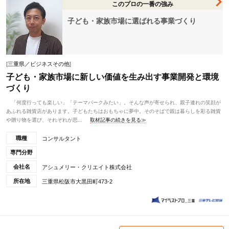
このプロの一番の強み
子ども・家族市場に選ばれる事業づくり
[
三重県／ビジネスその他
]
子ども・家族市場に新しい価値を生み出す事業開発と環境
づくり
「何度行っても楽しい」「テーマパークみたい」。そんな声が寄せられ、親子連れの笑顔が
あふれる雑貨店があります。子どもたちはおもちゃに夢中。そのそばで親は暮らしを彩る雑貨
や贈り物を選び、それぞれが思...
取材記事の続きを見る≫
職種
コンサルタント
専門分野
会社名
アシュメリー・クリエイト株式会社
所在地
三重県松阪市大黒田町473-2