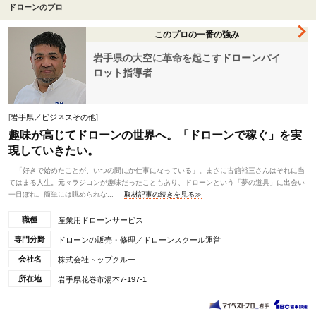
ドローンのプロ
このプロの一番の強み
岩手県の大空に革命を起こすドローンパイ
ロット指導者
[
岩手県／ビジネスその他
]
趣味が高じてドローンの世界へ。「ドローンで稼ぐ」を実
現していきたい。
「好きで始めたことが、いつの間にか仕事になっている」。まさに古舘裕三さんはそれに当
てはまる人生。元々ラジコンが趣味だったこともあり、ドローンという「夢の道具」に出会い
一目ぼれ。簡単には眺められな...
取材記事の続きを見る≫
職種
産業用ドローンサービス
専門分野
ドローンの販売・修理／ドローンスクール運営
会社名
株式会社トップクルー
所在地
岩手県花巻市湯本7-197-1