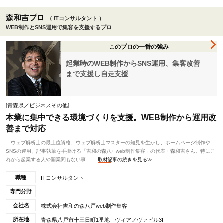
森和吉プロ
（ ITコンサルタント ）
WEB制作とSNS運用で集客を支援するプロ
このプロの一番の強み
起業時のWEB制作からSNS運用、集客改善
まで支援し自走支援
[
青森県／ビジネスその他
]
本業に集中できる環境づくりを支援。WEB制作から運用改
善まで対応
ウェブ解析士の最上位資格、ウェブ解析士マスターの知見を生かし、ホームページ制作や
SNSの運用、記事執筆を手掛ける「吉和の森八戸web制作集客」の代表・森和吉さん。特にこ
れから起業する人や開業間もない事...
取材記事の続きを見る≫
職種
ITコンサルタント
専門分野
会社名
株式会社吉和の森八戸web制作集客
所在地
青森県八戸市十三日町1番地 ヴィアノヴァビル3F