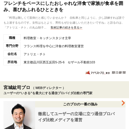
フレンチをベースにしたおしゃれな洋食で家族が食卓を囲
み、喜びあふれるひとときを
「料理は難しくて面倒だと感じていませんか？ 自転車と同じように、少し訓練すれば誰で
も上達するものです。女性はもとより、男性もぜひお越しいただきたいですね」と語るのは、
「アトリエ・チト」の丸山朝子...
取材記事の続きを見る≫
職種
料理教室・キッチンスタジオ主宰
専門分野
フランス料理を中心に洋食の料理教室運営
会社名
アトリエ・チト
所在地
東京都品川区西五反田5-25-6 セザール不動前103
宮城紘司プロ
（ WEBディレクター ）
ユーザーの“いきる”を最大にする通信プロバイダ比較の専門家
このプロの一番の強み
徹底してユーザーの立場に立つ通信プロバ
イダ比較メディアを運営