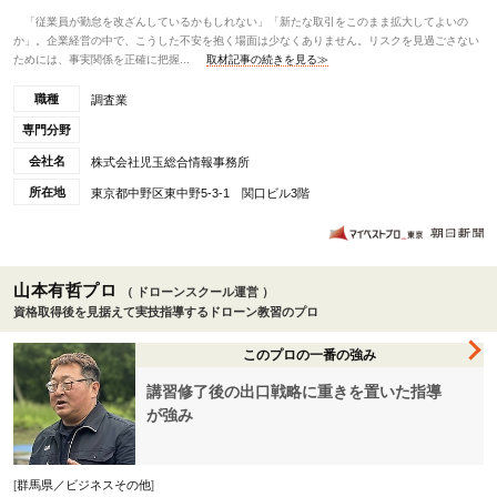
「従業員が勤怠を改ざんしているかもしれない」「新たな取引をこのまま拡大してよいの
か」。企業経営の中で、こうした不安を抱く場面は少なくありません。リスクを見過ごさない
ためには、事実関係を正確に把握...
取材記事の続きを見る≫
職種
調査業
専門分野
会社名
株式会社児玉総合情報事務所
所在地
東京都中野区東中野5-3-1 関口ビル3階
山本有哲プロ
（ ドローンスクール運営 ）
資格取得後を見据えて実技指導するドローン教習のプロ
このプロの一番の強み
講習修了後の出口戦略に重きを置いた指導
が強み
[
群馬県／ビジネスその他
]