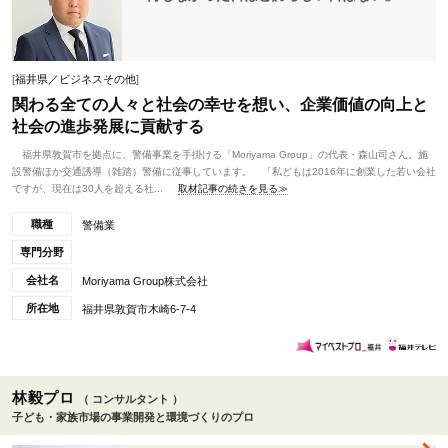
[
福井県／ビジネスその他
]
関わる全ての人々と社会の幸せを想い、企業価値の向上と
社会の進歩発展に貢献する
福井県敦賀市を拠点に、警備事業を手掛ける「Moriyama Group」の代表・森山司さん。施
設警備ほか交通誘導（雑踏）警備に従事しています。 「私どもは2016年に創業した若い会社
ですが、現在は30人を超える社...
取材記事の続きを見る≫
職種
警備業
専門分野
会社名
Moriyama Group株式会社
所在地
福井県敦賀市木崎6-7-4
林毅プロ
（ コンサルタント ）
子ども・家族市場の事業開発と環境づくりのプロ