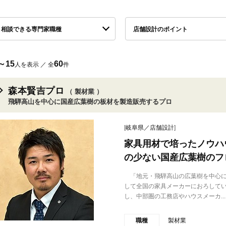
相談できる専門家職種
店舗設計のポイント
～15
60
人を表示 ／ 全
件
森本賢吉プロ
（ 製材業 ）
飛騨高山を中心に国産広葉樹の板材を製造販売するプロ
[
岐阜県／店舗設計
]
家具用材で培ったノウハ
の少ない国産広葉樹のフ
「地元・飛騨高山の広葉樹を中心に
して全国の家具メーカーにおろして
し、中部圏の工務店やハウスメーカ...
職種
製材業