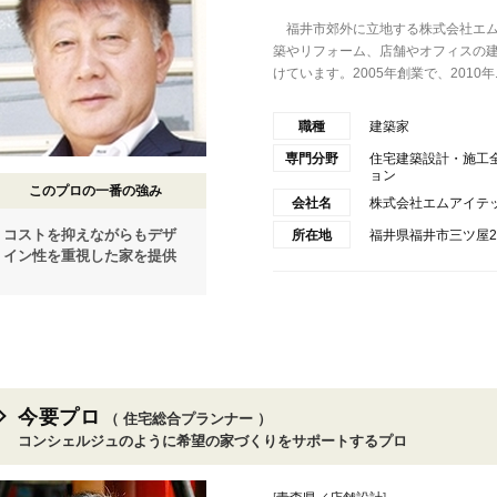
福井市郊外に立地する株式会社エム
築やリフォーム、店舗やオフィスの
けています。2005年創業で、2010年..
職種
建築家
専門分野
住宅建築設計・施工
ョン
このプロの一番の強み
会社名
株式会社エムアイテ
コストを抑えながらもデザ
所在地
福井県福井市三ツ屋2
イン性を重視した家を提供
今要プロ
（ 住宅総合プランナー ）
コンシェルジュのように希望の家づくりをサポートするプロ