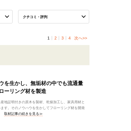
クチコミ・評判
1
2
3
4
次へ>>
ウを生かし、無垢材の中でも流通量
ローリング材を製造
産地証明付きの原木を製材、乾燥加工し、家具用材と
います。そのノウハウを生かしてフローリング材を開発
取材記事の続きを見る≫