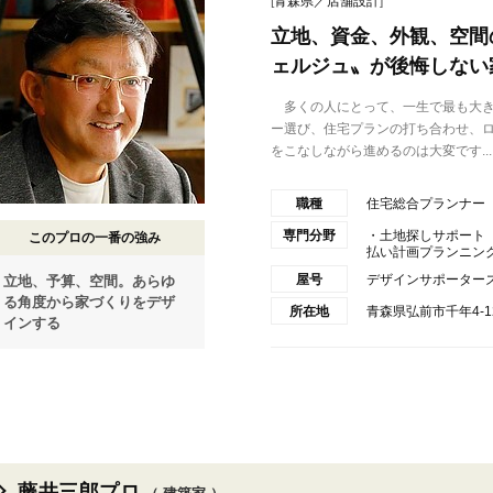
[
青森県／店舗設計
]
立地、資金、外観、空間
ェルジュ〟が後悔しない
多くの人にとって、一生で最も大き
ー選び、住宅プランの打ち合わせ、
をこなしながら進めるのは大変です...
職種
住宅総合プランナー
専門分野
・土地探しサポート
このプロの一番の強み
払い計画プランニング・
屋号
デザインサポーター
立地、予算、空間。あらゆ
る角度から家づくりをデザ
所在地
青森県弘前市千年4-12
インする
藤井三郎プロ