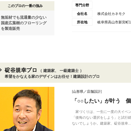
専門分野
このプロの一番の強み
会社名
株式会社カネモク
無垢材でも流通量の少ない
所在地
岐阜県高山市新宮町11
国産広葉樹のフローリング
を製造販売
碇谷規幸プロ
（ 建築家、 一級建築士 ）
希望をかなえる家のデザインはお任せ！建築設計のプロ
[
山形県／店舗設計
]
「○○したい」が叶う 
家づくりは、一生に一度の大イベン
「後悔のない選択をしよう」と試行
ないでしょうか。建築家、碇谷規幸...