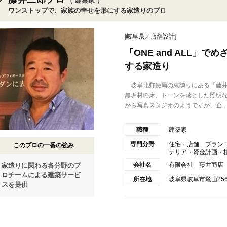
（ 建築家 ）
ワンストップで、家族の幸せを形にする家造りのプロ
[
岐阜県／店舗設計
]
「ONE and ALL」
する家造り
岐阜北郵便局の東隣りにある「藤井
無垢材の床、トーンを落とした照明
がら写真スタジオのようですが、企...
職種
建築家
専門分野
住宅・店舗 プラン
このプロの一番の強み
テリア・資金計画・
会社名
有限会社 藤井商店 「O
家造りに関わる各分野のプ
ロチームによる建築サービ
所在地
岐阜県岐阜市鷺山2563
スを提供