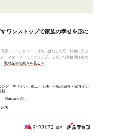
でめざすワンストップで家族の幸せを形に
商店」。コンクリート打ちっぱなしの壁、飴色に光る
など、スタイリッシュでシンプルモダンな事務所はさな
取材記事の続きを見る≫
ニング デザイン・施工・土地 不動産紹介・家具イン
植栽
ne and All」
-76