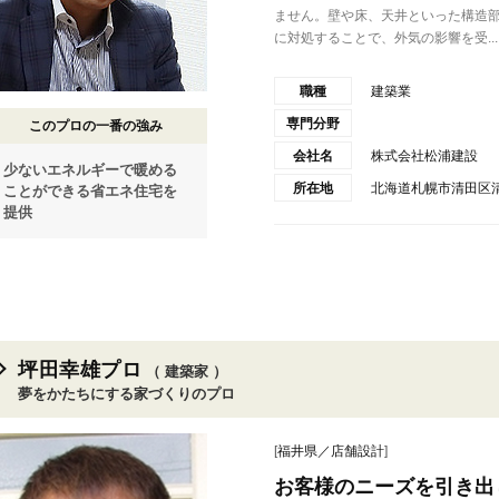
ません。壁や床、天井といった構造
に対処することで、外気の影響を受...
職種
建築業
専門分野
このプロの一番の強み
会社名
株式会社松浦建設
少ないエネルギーで暖める
所在地
北海道札幌市清田区清田
ことができる省エネ住宅を
提供
坪田幸雄プロ
（ 建築家 ）
夢をかたちにする家づくりのプロ
[
福井県／店舗設計
]
お客様のニーズを引き出