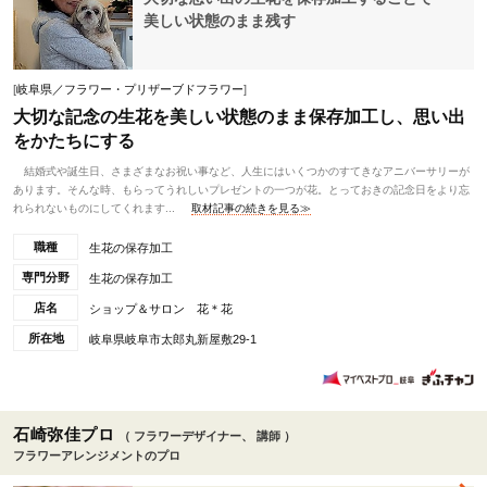
美しい状態のまま残す
[
岐阜県／フラワー・プリザーブドフラワー
]
大切な記念の生花を美しい状態のまま保存加工し、思い出
をかたちにする
結婚式や誕生日、さまざまなお祝い事など、人生にはいくつかのすてきなアニバーサリーが
あります。そんな時、もらってうれしいプレゼントの一つが花。とっておきの記念日をより忘
れられないものにしてくれます...
取材記事の続きを見る≫
職種
生花の保存加工
専門分野
生花の保存加工
店名
ショップ＆サロン 花＊花
所在地
岐阜県岐阜市太郎丸新屋敷29-1
石崎弥佳プロ
（ フラワーデザイナー、 講師 ）
フラワーアレンジメントのプロ