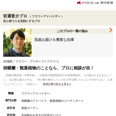
切通晋介プロ
（ フラワーアドバイザー ）
花と緑で人を笑顔にするプロ
このプロの一番の強み
迅速お届け＆豊富な在庫
[
宮城県／フラワー・プリザーブドフラワー
]
胡蝶蘭・観葉植物のことなら、プロに相談が吉！
店舗の開店祝いや周年祝い。企業様の新築落成式や代表者御就任、その他のさまざまなシー
ン。 法人様も個人の方も、「何か贈り物をしたいけれど何を贈ったらよいか分からない」と迷
うことでしょう。「お花だっ...
取材記事の続きを見る≫
職種
フラワーアドバイザー
専門分野
胡蝶蘭のアドバイス 観葉植物のコーディネート
会社名
青葉ガーデン
所在地
宮城県仙台市太白区富沢1-12-2