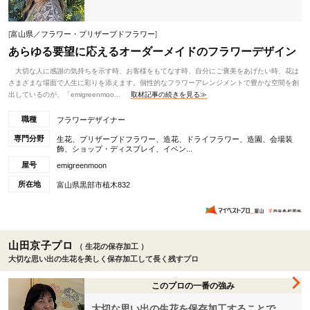
[
富山県／フラワー・プリザーブドフラワー
]
あらゆる要望に応えるオーダーメイドのフラワーデザイン
大切な人に感謝の気持ちを示す時、お客様をもてなす時、自分にご褒美をあげたい時、花は
さまざまな場面で人生に彩りを添えます。個性的なフラワーアレンジメントで豊かな空間を創
出しているのが、「emigreenmoo...
取材記事の続きを見る≫
職種
フラワーデザイナー
専門分野
生花、プリザーブドフラワー、造花、ドライフラワー、造園、会場装
飾、ショップ・ディスプレイ、イベン...
屋号
emigreenmoon
所在地
富山県黒部市植木832
山田京子プロ
（ 生花の保存加工 ）
大切な思い出の生花を美しく保存加工して長く残すプロ
このプロの一番の強み
大切な思い出の生花を保存加工することで