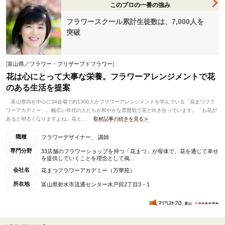
このプロの一番の強み
フラワースクール累計生徒数は、7,000人を
突破
[
富山県／フラワー・プリザーブドフラワー
]
花は心にとって大事な栄養。フラワーアレンジメントで花
のある生活を提案
富山県内を中心に34会場で約1300人がフラワーアレンジメントを学んでいる「花まつフラ
ワーアカデミー」。幅広い年代の人たちが和やかな雰囲気で花と向き合っています。「お花が
あると明るくなりますよね。花と...
取材記事の続きを見る≫
職種
フラワーデザイナー、 講師
専門分野
33店舗のフラワーショップを持つ「花まつ」が母体で、花を通じて幸せ
を提供していくことを理念として掲...
会社名
花まつフラワーアカデミー（万華苑）
所在地
富山県射水市流通センター水戸田2丁目3－1