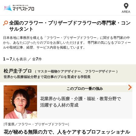
AREA
全国のフラワー・プリザーブドフラワーの専門家・コン
サルタント
日本各地に事務所を構える「フラワー・プリザーブドフラワー」に関する専門家の中
から、あなたにぴったりのプロをお探しいただけます。 専門家の気になるプロフィー
ルや取材記事、経歴、サービス内容を掲載しています。
1～7
7
人を表示 ／ 全
件
松戸圭子プロ
（ マスター植物ケアデザイナー、 フラワーデザイナー ）
世界から医療福祉分野まで花仕事のプロを育成する学院長
このプロの一番の強み
花業界から医療・介護・福祉・教育分野で
活躍する人材の育成
[
千葉県／フラワー・プリザーブドフラワー
]
花が秘める無限の力で、人をケアするプロフェッショナル