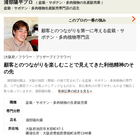
浦部陽平プロ
（ 盆栽・サボテン・多肉植物の生産販売業 ）
盆栽・サボテン・多肉植物生産販売専門店の店主
このプロの一番の強み
顧客とのつながりを第一に考える盆栽・サ
ボテン・多肉植物専門店
[
大阪府／フラワー・プリザーブドフラワー
]
顧客とのつながりを楽しむことで見えてきた利他精神のそ
の先
浦部陽向園は、大阪の池田（豊能）の地で営まれている盆栽・サボテン・多肉植物の専門
店。コアな園芸ファンが喜ぶマニアックなものから、初心者向けの育てやすいものまで幅広く
取り扱っていますが、浦部陽向園...
取材記事の続きを見る≫
職種
盆栽・サボテン・多肉植物の生産販売業
専門分野
店名
浦部陽向園
所在地
大阪府池田市木部町47-1
圃場住所：大阪府豊能郡豊能町余野1348番