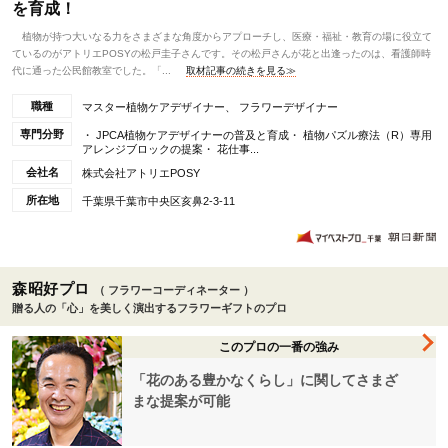
を育成！
植物が持つ大いなる力をさまざまな角度からアプローチし、医療・福祉・教育の場に役立て
ているのがアトリエPOSYの松戸圭子さんです。その松戸さんが花と出逢ったのは、看護師時
代に通った公民館教室でした。「...
取材記事の続きを見る≫
職種
マスター植物ケアデザイナー、 フラワーデザイナー
専門分野
・ JPCA植物ケアデザイナーの普及と育成・ 植物パズル療法（R）専用
アレンジブロックの提案・ 花仕事...
会社名
株式会社アトリエPOSY
所在地
千葉県千葉市中央区亥鼻2-3-11
森昭好プロ
（ フラワーコーディネーター ）
贈る人の「心」を美しく演出するフラワーギフトのプロ
このプロの一番の強み
「花のある豊かなくらし」に関してさまざ
まな提案が可能