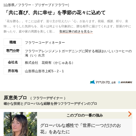
[
山形県／フラワー・プリザーブドフラワー
]
「共に喜び、共に幸せ」を季節の花々に込めて
「花を贈る」。そこには必ず、送り主が伝えたい「心」があります。祝福、感謝、祈り、哀
悼…。そうした気持ちを、花々は何よりも印象的に、贈る相手に届けてくれます。部屋の中に
飾ったり、庭や家の周囲を美しく彩...
取材記事の続きを見る≫
職種
フラワーコーディネーター
専門分野
フラワーアレンジメントガーデニングに関する相談おいしいコーヒーの
淹（い）れ方
会社名
株式会社 花樹有（かじゅある）
所在地
山形県山形市上町5－2－1
原恵美プロ
（ フラワーデザイナー ）
確かな技術とグローバルな経験を持つフラワーデザインのプロ
このプロの一番の強み
グローバルな感性で「世界に一つだけのお
花」をあなたに