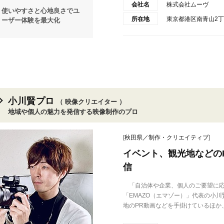
会社名
株式会社ムーヴ
使いやすさと心地良さでユ
所在地
東京都港区南青山2丁目
ーザー体験を最大化
小川賢プロ
（ 映像クリエイター ）
地域や個人の魅力を発信する映像制作のプロ
[
秋田県／制作・クリエイティブ
]
イベント、観光地などの
信
「自治体や企業、個人のご要望に応
「EMAZO（エマゾー）」代表の小
地のPR動画などを手掛けているほか、