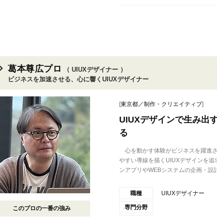
葛本尊広プロ
（ UIUXデザイナー ）
ビジネスを加速させる、心に響くUIUXデザイナー
[
東京都／制作・クリエイティブ
]
UIUXデザインで生み
る
心を動かす体験がビジネスを躍進さ
やすい導線を描くUIUXデザインを
ンアプリやWEBシステムの企画・設計.
職種
UIUXデザイナー
専門分野
このプロの一番の強み