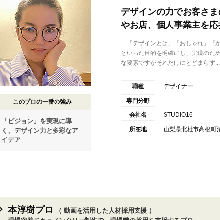
デザインの力でお客さま
やお店、個人事業主を応
「デザインとは、『おしゃれ』『か
といった目的を明確にし、実現のた
な要素ですがそれだけにとどまらず...
職種
デザイナー
専門分野
このプロの一番の強み
会社名
STUDIO16
「ビジョン」を実現に導
所在地
山梨県北杜市高根町清里
く、デザイン力と多彩なア
イデア
本淳樹プロ
（ 動画を活用した人材採用支援 ）