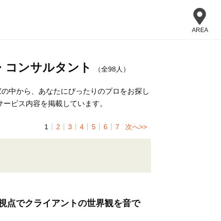
AREA
・コンサルタント
（全98人）
家の中から、あなたにぴったりのプロをお探し
サービス内容を掲載しています。
1
2
3
4
5
6
7
次へ>>
視点でクライアントの世界観を音で