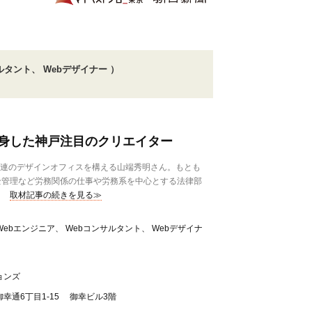
ルタント、 Webデザイナー ）
身した神戸注目のクリエイター
関連のデザインオフィスを構える山端秀明さん。もとも
全管理など労務関係の仕事や労務系を中心とする法律部
取材記事の続きを見る≫
ebエンジニア、 Webコンサルタント、 Webデザイナ
ョンズ
幸通6丁目1-15 御幸ビル3階