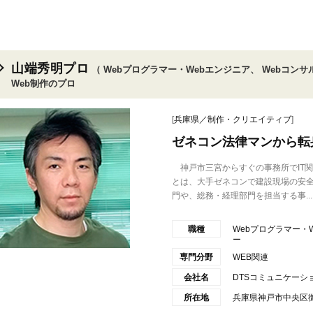
山端秀明プロ
（ Webプログラマー・Webエンジニア、 Webコンサ
Web制作のプロ
[
兵庫県／制作・クリエイティブ
]
ゼネコン法律マンから転
神戸市三宮からすぐの事務所でIT
とは、大手ゼネコンで建設現場の安
門や、総務・経理部門を担当する事...
職種
Webプログラマー・W
ー
専門分野
WEB関連
会社名
DTSコミュニケーシ
所在地
兵庫県神戸市中央区御