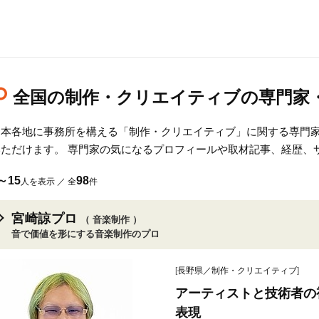
全国の制作・クリエイティブの専門家
日本各地に事務所を構える「制作・クリエイティブ」に関する専門
いただけます。 専門家の気になるプロフィールや取材記事、経歴、
～15
98
人を表示 ／ 全
件
宮崎諒プロ
（ 音楽制作 ）
音で価値を形にする音楽制作のプロ
[
長野県／制作・クリエイティブ
]
アーティストと技術者の
表現