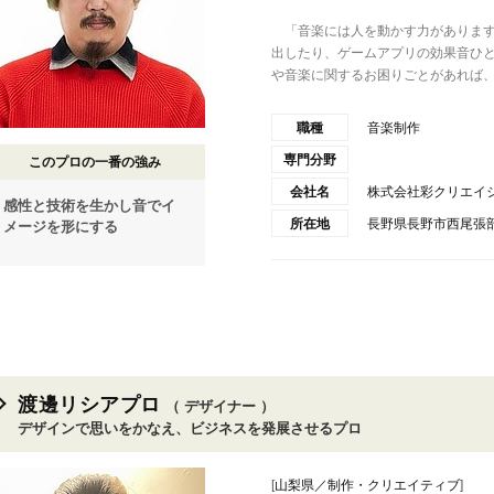
「音楽には人を動かす力があります
出したり、ゲームアプリの効果音ひ
や音楽に関するお困りごとがあれば、.
職種
音楽制作
専門分野
このプロの一番の強み
会社名
株式会社彩クリエイ
感性と技術を生かし音でイ
所在地
長野県長野市西尾張部
メージを形にする
渡邊リシアプロ
（ デザイナー ）
デザインで思いをかなえ、ビジネスを発展させるプロ
[
山梨県／制作・クリエイティブ
]