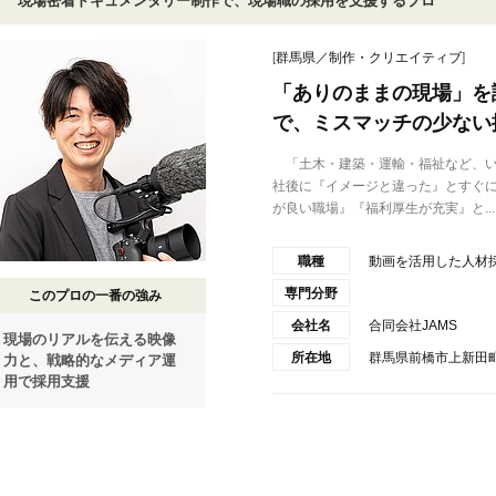
現場密着ドキュメンタリー制作で、現場職の採用を支援するプロ
[
群馬県／制作・クリエイティブ
]
「ありのままの現場」を
で、ミスマッチの少ない
「土木・建築・運輸・福祉など、い
社後に『イメージと違った』とすぐ
が良い職場』『福利厚生が充実』と...
職種
動画を活用した人材
専門分野
このプロの一番の強み
会社名
合同会社JAMS
現場のリアルを伝える映像
所在地
群馬県前橋市上新田町1
力と、戦略的なメディア運
用で採用支援