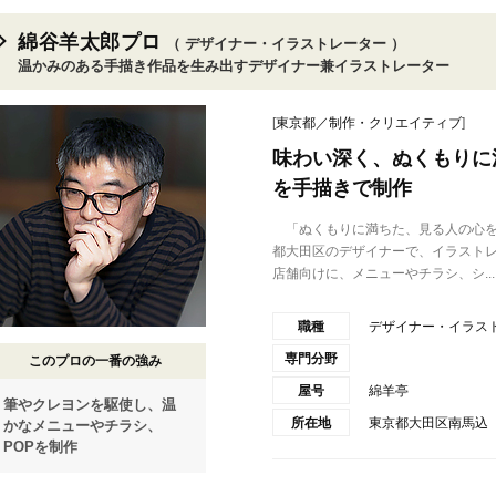
綿谷羊太郎プロ
（ デザイナー・イラストレーター ）
温かみのある手描き作品を生み出すデザイナー兼イラストレーター
[
東京都／制作・クリエイティブ
]
味わい深く、ぬくもりに
を手描きで制作
「ぬくもりに満ちた、見る人の心を
都大田区のデザイナーで、イラスト
店舗向けに、メニューやチラシ、シ...
職種
デザイナー・イラス
専門分野
このプロの一番の強み
屋号
綿羊亭
筆やクレヨンを駆使し、温
所在地
東京都大田区南馬込
かなメニューやチラシ、
POPを制作