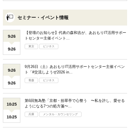
セミナー・イベント情報
【登壇のお知らせ】代表の森和吉が、あおもりIT活用サポー
9
26
/
トセンター主催イベント...
東京
ビジネス
9
26
/
9月26日（土）あおもりIT活用サポートセンター主催イベン
9
26
/
ト「#交流しようぜ2026 in...
青森
ビジネス
9
26
/
第6回無為塾「京都・拾翠亭で心整う 〜私を許し、愛せる
10
25
/
ようになる7つの処方箋〜...
兵庫
メンタル・カウンセリング
10
25
/