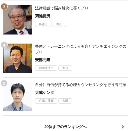
法律相談で悩み解決に導くプロ
菊池捷男
弁護士
岡山
整体とトレーニングによる美容とアンチエイジングの
プロ
安部元隆
理学療法士
大分
自分に自信が持てる心理カウンセリングを行う専門家
大城ケンタ
公認心理師
大阪
20位までのランキングへ