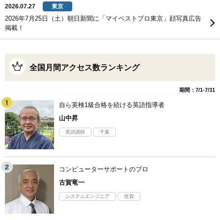
2026.07.27
東京
2026年7月25日（土）朝日新聞に「マイベストプロ東京」顔写真広告
掲載！
全国月間アクセス数ランキング
期間：7/1-7/31
自ら英検1級合格を続ける英語指導者
山中昇
英語講師
千葉
コンピューターサポートのプロ
古賀竜一
システムエンジニア
佐賀