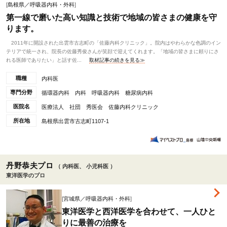
[
島根県／呼吸器内科・外科
]
第一線で磨いた高い知識と技術で地域の皆さまの健康を守
ります。
2011年に開設された出雲市古志町の「佐藤内科クリニック」。院内はやわらかな色調のイン
テリアで統一され、院長の佐藤秀俊さんが笑顔で迎えてくれます。「地域の皆さまに頼りにさ
れる医師でありたい」と話す佐...
取材記事の続きを見る≫
職種
内科医
専門分野
循環器内科 内科 呼吸器内科 糖尿病内科
医院名
医療法人 社団 秀医会 佐藤内科クリニック
所在地
島根県出雲市古志町1107-1
丹野恭夫プロ
（ 内科医、 小児科医 ）
東洋医学のプロ
[
宮城県／呼吸器内科・外科
]
東洋医学と西洋医学を合わせて、一人ひと
りに最善の治療を