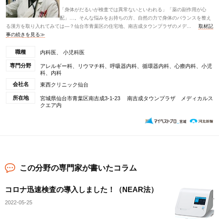
「身体がだるいが検査では異常ないといわれる」「薬の副作用が心
配」…。そんな悩みをお持ちの方、自然の力で身体のバランスを整え
る漢方を取り入れてみては―？仙台市青葉区の住宅地、南吉成タウンプラザのメデ...
取材記
事の続きを見る≫
職種
内科医、 小児科医
専門分野
アレルギー科、リウマチ科、呼吸器内科、循環器内科、心療内科、小児
科、内科
会社名
東西クリニック仙台
所在地
宮城県仙台市青葉区南吉成3-1-23 南吉成タウンプラザ メディカルス
クエア内
この分野の専門家が書いたコラム
コロナ迅速検査の導入しました！（NEAR法）
2022-05-25