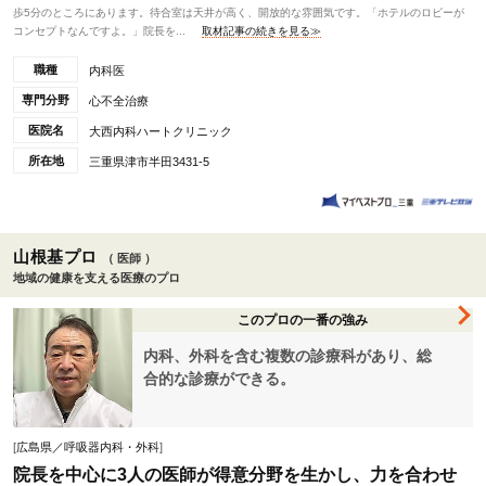
歩5分のところにあります。待合室は天井が高く、開放的な雰囲気です。「ホテルのロビーが
コンセプトなんですよ。」院長を...
取材記事の続きを見る≫
職種
内科医
専門分野
心不全治療
医院名
大西内科ハートクリニック
所在地
三重県津市半田3431-5
山根基プロ
（ 医師 ）
地域の健康を支える医療のプロ
このプロの一番の強み
内科、外科を含む複数の診療科があり、総
合的な診療ができる。
[
広島県／呼吸器内科・外科
]
院長を中心に3人の医師が得意分野を生かし、力を合わせ