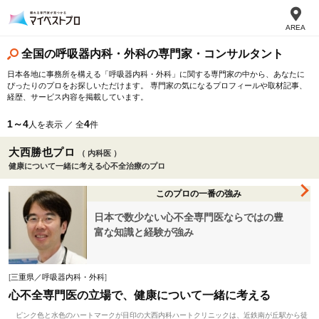
AREA
全国の呼吸器内科・外科の専門家・コンサルタント
日本各地に事務所を構える「呼吸器内科・外科」に関する専門家の中から、あなたに
ぴったりのプロをお探しいただけます。 専門家の気になるプロフィールや取材記事、
経歴、サービス内容を掲載しています。
1～4
4
人を表示 ／ 全
件
大西勝也プロ
（ 内科医 ）
健康について一緒に考える心不全治療のプロ
このプロの一番の強み
日本で数少ない心不全専門医ならではの豊
富な知識と経験が強み
[
三重県／呼吸器内科・外科
]
心不全専門医の立場で、健康について一緒に考える
ピンク色と水色のハートマークが目印の大西内科ハートクリニックは、近鉄南が丘駅から徒