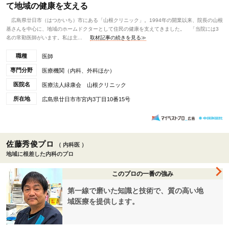
て地域の健康を支える
広島県廿日市（はつかいち）市にある「山根クリニック」。1994年の開業以来、院長の山根
基さんを中心に、地域のホームドクターとして住民の健康を支えてきました。 「当院には3
名の常勤医師がいます。私は主...
取材記事の続きを見る≫
職種
医師
専門分野
医療機関（内科、外科ほか）
医院名
医療法人緑康会 山根クリニック
所在地
広島県廿日市市宮内3丁目10番15号
佐藤秀俊プロ
（ 内科医 ）
地域に根差した内科のプロ
このプロの一番の強み
第一線で磨いた知識と技術で、質の高い地
域医療を提供します。