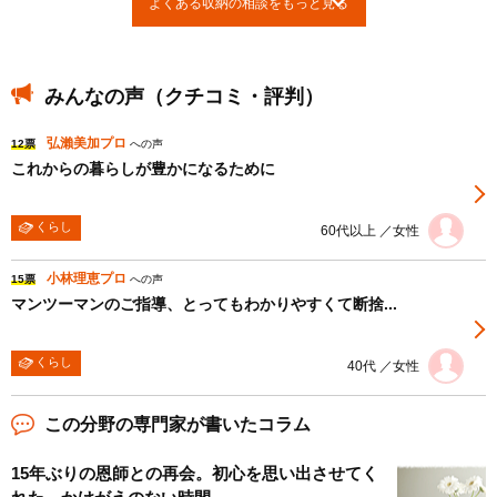
よくある収納の相談をもっと見る
みんなの声（クチコミ・評判）
弘瀨美加プロ
12票
への声
これからの暮らしが豊かになるために
くらし
60代以上 ／女性
小林理恵プロ
15票
への声
マンツーマンのご指導、とってもわかりやすくて断捨...
くらし
40代 ／女性
この分野の専門家が書いたコラム
15年ぶりの恩師との再会。初心を思い出させてく