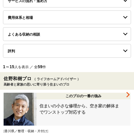
サービスの流れ・進め方
費用体系と相場
よくある収納の相談
評判
1～15
59
人を表示 ／ 全
件
佐野和樹プロ
（ ライフホームアドバイザー ）
高齢者と家族の思いに寄り添う住まいのプロ
このプロの一番の強み
住まいの小さな修理から、空き家の解体ま
でワンストップ対応する
[
香川県／整理・収納・片付け
]