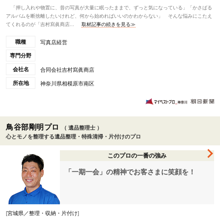
「押し入れや物置に、昔の写真が大量に眠ったままで、ずっと気になっている」「かさばる
アルバムを断捨離したいけれど、何から始めればいいのかわからない」 そんな悩みにこたえ
てくれるのが「吉村寫眞商店...
取材記事の続きを見る≫
職種
写真店経営
専門分野
会社名
合同会社吉村寫眞商店
所在地
神奈川県相模原市南区
鳥谷部剛明プロ
（ 遺品整理士 ）
心とモノを整理する遺品整理・特殊清掃・片付けのプロ
このプロの一番の強み
「一期一会」の精神でお客さまに笑顔を！
[
宮城県／整理・収納・片付け
]