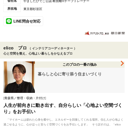
会社名
やましたひでこ公認 断捨離®チーフトレーナー
所在地
東京都杉並区
LINE問合せ対応
elico プロ
（ インテリアコーディネーター ）
心と空間を整え、心地よい暮らしをかなえるプロ
このプロの一番の強み
暮らしと心に寄り添う住まいづくり
[
青森県／整理・収納・片付け
]
人生が前向きに動き出す、自分らしい「心地よい空間づく
り」をお手伝い
「マイホームは疲れた心身を癒やし、エネルギーを回復してくれる場所。住む人が心地よく
過ごせるように、心がほっと安らぐ空間づくりをお手伝いします」 そう話すのは、「elico