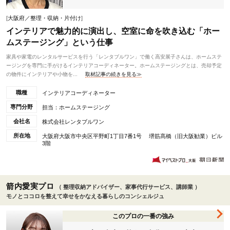
[
大阪府／整理・収納・片付け
]
インテリアで魅力的に演出し、空室に命を吹き込む「ホー
ムステージング」という仕事
家具や家電のレンタルサービスを行う「レンタブルワン」で働く高安展子さんは、ホームステ
ージングを専門に手がけるインテリアコーディネーター。ホームステージングとは、売却予定
の物件にインテリアや小物を...
取材記事の続きを見る≫
職種
インテリアコーディネーター
専門分野
担当：ホームステージング
会社名
株式会社レンタブルワン
所在地
大阪府大阪市中央区平野町1丁目7番1号 堺筋髙橋（旧大阪勧業）ビル
3階
箭内愛実プロ
（ 整理収納アドバイザー、家事代行サービス、講師業 ）
モノとココロを整えて幸せをかなえる暮らしのコンシェルジュ
このプロの一番の強み