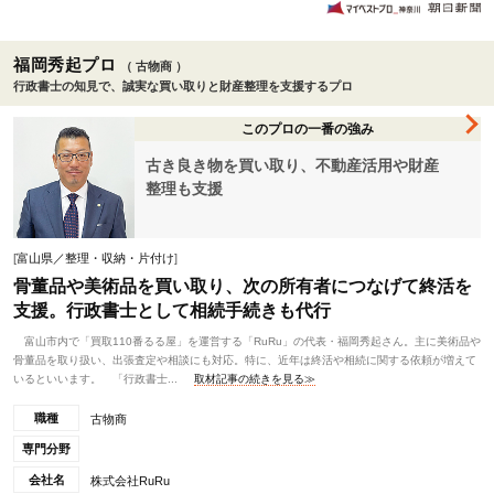
福岡秀起プロ
（ 古物商 ）
行政書士の知見で、誠実な買い取りと財産整理を支援するプロ
このプロの一番の強み
古き良き物を買い取り、不動産活用や財産
整理も支援
[
富山県／整理・収納・片付け
]
骨董品や美術品を買い取り、次の所有者につなげて終活を
支援。行政書士として相続手続きも代行
富山市内で「買取110番るる屋」を運営する「RuRu」の代表・福岡秀起さん。主に美術品や
骨董品を取り扱い、出張査定や相談にも対応。特に、近年は終活や相続に関する依頼が増えて
いるといいます。 「行政書士...
取材記事の続きを見る≫
職種
古物商
専門分野
会社名
株式会社RuRu