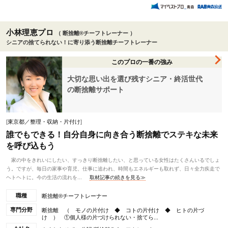
小林理恵プロ
（ 断捨離®チーフトレーナー ）
シニアの捨てられない！に寄り添う断捨離チーフトレーナー
このプロの一番の強み
大切な思い出を選び残すシニア・終活世代
の断捨離サポート
[
東京都／整理・収納・片付け
]
誰でもできる！自分自身に向き合う断捨離でステキな未来
を呼び込もう
家の中をきれいにしたい、すっきり断捨離したい、と思っている女性はたくさんいるでしょ
う。ですが、毎日の家事や育児、仕事に追われ、時間もエネルギーも取れず、日々全力疾走で
ヘトヘトに。今の生活の流れを...
取材記事の続きを見る≫
職種
断捨離®チーフトレーナー
専門分野
断捨離 （ モノの片付け ◆ コトの片付け ◆ ヒトの片づ
け ） ①個人様の片づけられない・捨てら...