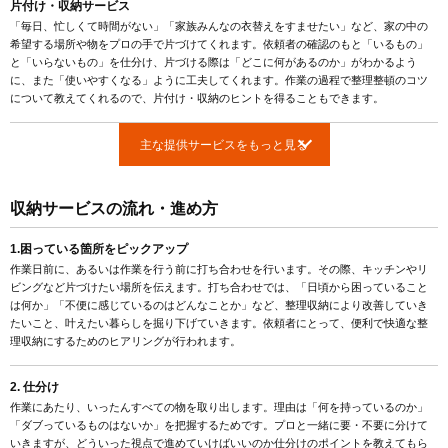
片付け・収納サービス
「毎日、忙しくて時間がない」「家族みんなの衣替えをすませたい」など、家の中の
希望する場所や物をプロの手で片づけてくれます。依頼者の確認のもと「いるもの」
と「いらないもの」を仕分け、片づける際は「どこに何があるのか」がわかるよう
に、また「使いやすくなる」ように工夫してくれます。作業の過程で整理整頓のコツ
について教えてくれるので、片付け・収納のヒントを得ることもできます。
主な提供サービスをもっと見る
収納サービスの流れ・進め方
1.困っている箇所をピックアップ
作業日前に、あるいは作業を行う前に打ち合わせを行います。その際、キッチンやリ
ビングなど片づけたい場所を伝えます。打ち合わせでは、「日頃から困っていること
は何か」「不便に感じているのはどんなことか」など、整理収納により改善していき
たいこと、叶えたい暮らしを掘り下げていきます。依頼者にとって、便利で快適な整
理収納にするためのヒアリングが行われます。
2. 仕分け
作業にあたり、いったんすべての物を取り出します。理由は「何を持っているのか」
「ダブっているものはないか」を把握するためです。プロと一緒に要・不要に分けて
いきますが、どういった視点で進めていけばいいのか仕分けのポイントを教えてもら