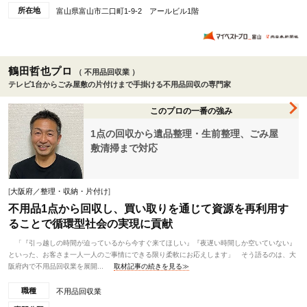
所在地
富山県富山市二口町1-9-2 アールビル1階
鶴田哲也プロ
（ 不用品回収業 ）
テレビ1台からごみ屋敷の片付けまで手掛ける不用品回収の専門家
このプロの一番の強み
1点の回収から遺品整理・生前整理、ごみ屋
敷清掃まで対応
[
大阪府／整理・収納・片付け
]
不用品1点から回収し、買い取りを通じて資源を再利用す
ることで循環型社会の実現に貢献
「『引っ越しの時間が迫っているから今すぐ来てほしい』『夜遅い時間しか空いていない』
といった、お客さま一人一人のご事情にできる限り柔軟にお応えします」 そう語るのは、大
阪府内で不用品回収業を展開...
取材記事の続きを見る≫
職種
不用品回収業