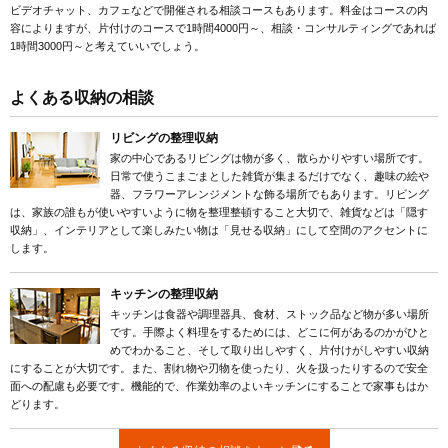
ビデオチャット、カフェなどで開催される相談コースもあります。料金はコースの内
容によりますが、片付けのコースで1時間4000円～、相談・コンサルティングであれば
1時間3000円～と考えていいでしょう。
よくある収納の相談
リビングの整理収納
家の中心であるリビングは物が多く、散らかりやすい場所です。
日常で使うこまごまとした雑貨が集まるだけでなく、趣味の絵や
器、フラワーアレンジメントな飾る場所でもあります。リビング
は、家族の誰もが使いやすいように物を整理整頓すること大切で、雑貨などは「隠す
収納」、インテリアとして楽しみたい物は「見せる収納」にして空間のアクセントに
します。
キッチンの整理収納
キッチンは食器や調理器具、食材、ストック品など物が多い場所
です。手際よく料理をするためには、どこに何があるのかがひと
めでわかること、そして取り出しやすく、片付けがしやすい収納
にすることが大切です。また、割れ物や刃物を使ったり、火を扱ったりするので安全
面への配慮も必要です。機能的で、作業効率のよいキッチンにすることで家事もはか
どります。