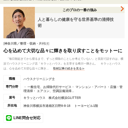
このプロの一番の強み
人と暮らしの健康を守る世界基準の清掃技
術
[
神奈川県／整理・収納・片付け
]
心を込めて大切な品々に輝きを取り戻すことをモットーに
「毎日朝起きてから寝るまで、ずっと掃除のことしか考えていない」と笑顔で話すのは、横
浜でハウスクリーニング店「キラッとハウス」を主宰する樽川一輝さん。 キラッとハウス
は、心を込めて大切な品々に輝き...
取材記事の続きを見る≫
職種
ハウスクリーニング士
専門分野
・ 一般住宅、お掃除代行サービス・ マンション・アパート・店舗・管
理清掃・ エアコン、空調設備清掃...
屋号
キラッとハウス 株式会社横浜GLITTER
所在地
神奈川県横浜市港南区日野8-8-18 トーヨービル1階
LINE問合せ対応