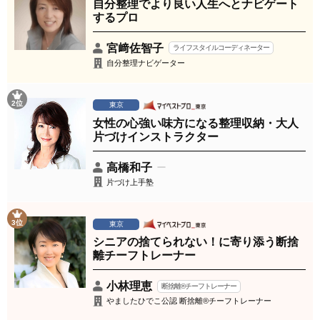
自分整理でより良い人生へとナビゲート
するプロ
宮﨑佐智子
ライフスタイルコーディネーター
自分整理ナビゲーター
2位
東京
女性の心強い味方になる整理収納・大人
片づけインストラクター
高橋和子
片づけ上手塾
3位
東京
シニアの捨てられない！に寄り添う断捨
離チーフトレーナー
小林理恵
断捨離®チーフトレーナー
やましたひでこ公認 断捨離®チーフトレーナー