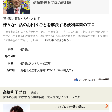
信頼出来るプロの便利屋
[
島根県／整理・収納・片付け
]
様々な生活のお困りごとを解決する便利屋業のプロ
松江市大庭町にある「便利屋ファミリー松江店」。「こんにちは！」初対面でも元気な挨拶
で対応してくれる川谷政貴さん。思わずこちらも笑顔になれます。便利屋業のプロとして地域
の皆様のお役に立ちたいと川谷...
取材記事の続きを見る≫
職種
便利屋
専門分野
店名
便利屋ファミリー松江店
所在地
島根県松江市大庭町1274-14（平成町入口）
高橋和子プロ
（ 講師 ）
女性の心強い味方になる整理収納・大人片づけインストラクター
このプロの一番の強み