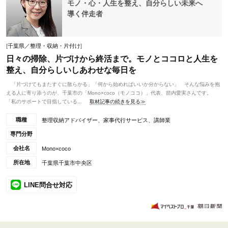
モノ・心・人生を整え、自分らしい未来へ
導く伴走者
[
千葉県／整理・収納・片付け
]
日々の掃除、片づけから終活まで。モノとココロと人生を
整え、自分らしいしあわせな毎日を
「片づけてもまたすぐに散らかる」「何から始めればいいか分からない」 そんな悩みを抱
える人に寄り添うのが、千葉市の「Mono×coco（モノココ）」代表、箭内愛実さんです。
「私のサポートで目指している...
取材記事の続きを見る≫
職種
整理収納アドバイザー、家事代行サービス、講師業
専門分野
会社名
Mono×coco
所在地
千葉県千葉市中央区
LINE問合せ対応