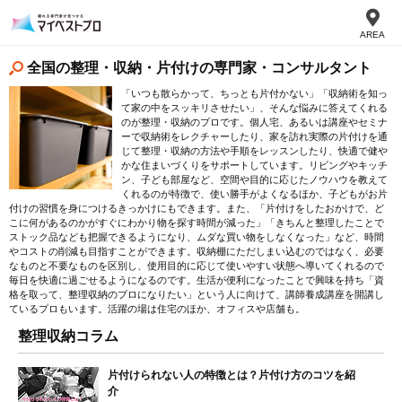
AREA
全国の整理・収納・片付けの専門家・コンサルタント
「いつも散らかって、ちっとも片付かない」「収納術を知っ
て家の中をスッキリさせたい」、そんな悩みに答えてくれる
のが整理・収納のプロです。個人宅、あるいは講座やセミナ
ーで収納術をレクチャーしたり、家を訪れ実際の片付けを通
じて整理・収納の方法や手順をレッスンしたり、快適で健や
かな住まいづくりをサポートしています。リビングやキッチ
ン、子ども部屋など、空間や目的に応じたノウハウを教えて
くれるのが特徴で、使い勝手がよくなるほか、子どもがお片
付けの習慣を身につけるきっかけにもできます。また、「片付けをしたおかけで、ど
こに何があるのかがすぐにわかり物を探す時間が減った」「きちんと整理したことで
ストック品なども把握できるようになり、ムダな買い物をしなくなった」など、時間
やコストの削減も目指すことができます。収納棚にただしまい込むのではなく、必要
なものと不要なものを区別し、使用目的に応じて使いやすい状態へ導いてくれるので
毎日を快適に過ごせるようになるのです。生活が便利になったことで興味を持ち「資
格を取って、整理収納のプロになりたい」という人に向けて、講師養成講座を開講し
ているプロもいます。活躍の場は住宅のほか、オフィスや店舗も。
整理収納コラム
片付けられない人の特徴とは？片付け方のコツを紹
介