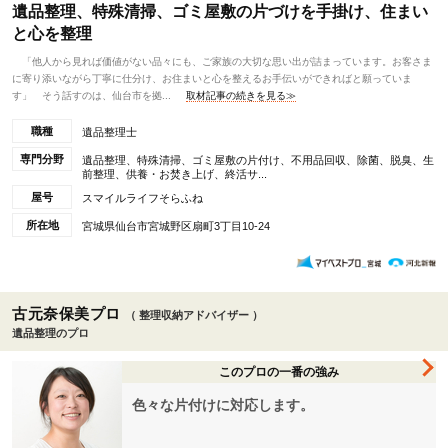
遺品整理、特殊清掃、ゴミ屋敷の片づけを手掛け、住まい
と心を整理
「他人から見れば価値がない品々にも、ご家族の大切な思い出が詰まっています。お客さま
に寄り添いながら丁寧に仕分け、お住まいと心を整えるお手伝いができればと願っていま
す」 そう話すのは、仙台市を拠...
取材記事の続きを見る≫
職種
遺品整理士
専門分野
遺品整理、特殊清掃、ゴミ屋敷の片付け、不用品回収、除菌、脱臭、生
前整理、供養・お焚き上げ、終活サ...
屋号
スマイルライフそらふね
所在地
宮城県仙台市宮城野区扇町3丁目10-24
古元奈保美プロ
（ 整理収納アドバイザー ）
遺品整理のプロ
このプロの一番の強み
色々な片付けに対応します。