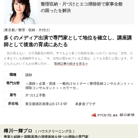
整理収納・片づけとエコ掃除術で家事全般
の困ったを解決
[
東京都／整理・収納・片付け
]
多くのメディア出演で専門家として地位を確立し、講座講
師として後進の育成にあたる
先の見えない、少子高齢化の時代。中でもより多くの負担を強いられているのは「女性」だ
と考えている高橋和子さん。「今、女性が置かれている立場は、とても大変だと思います。子
どもさんがいてもお仕事に行か...
取材記事の続きを見る≫
職種
講師
専門分野
＜講師＞企業・団体・一般向けセミナー＜整理収納コンサルタント＞＜
掃除コンサルタント＞＜カラーセ...
屋号
片づけ上手塾
所在地
東京都港区南青山5-17-2-5F 表参道プラザ
樽川一輝プロ
（ ハウスクリーニング士 ）
豊富な経験と国際基準の清掃資格を持つお掃除の専門家