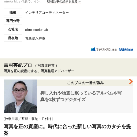
interior lab」代表で、イン...
取材記事の続きを見る≫
職種
インテリアコーディネーター
専門分野
会社名
elico interior lab
所在地
青森県八戸市
吉村英紀プロ
（ 写真店経営 ）
写真を正の資産にする、写真整理アドバイザー
このプロの一番の強み
押し入れや物置に眠っているアルバムや写
真を1枚ずつデジタイズ
[
神奈川県／整理・収納・片付け
]
写真を正の資産に。時代に合った新しい写真のカタチを提
案