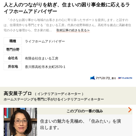
人と人のつながりを紡ぎ、住まいの困り事全般に応えるラ
イフホームアドバイザー
「小さなお困り事から地域のお客さまの心に寄り添ったサポートを提供します」と話すの
は、住環境作りを専門とする「住まいる工房」代表の佐野和樹さん。高松市を拠点に高齢者住
宅の小さな修理から、空き家の処...
取材記事の続きを見る≫
職種
ライフホームアドバイザー
専門分野
会社名
有限会社住まいる工房
所在地
香川県高松市木太町2570-1
高安展子プロ
（ インテリアコーディネーター ）
ホームステージングを専門に手がけるインテリアコーディネーター
このプロの一番の強み
住まいの魅力を見極め、「住みたい」を演
出します。