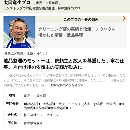
太田竜生プロ
（ 遺品・生前整理 ）
ワンストップで対応可能な遺品整理・特殊清掃のプロ
このプロの一番の強み
クリーニング店の実績と信頼、ノウハウを
活かした清掃・遺品整理
[
青森県／整理・収納・片付け
]
遺品整理のモットーは、依頼主と故人を尊重した丁寧な仕
事。片付け後の依頼主の笑顔が励みに
「祖父の代から続くクリーニング店を営む中で、家の掃除や片付けについてご相談をいただ
くようになり、今に至ります。生前整理や断捨離の際にご連絡をいただいたり、一人暮らしの
高齢者が亡くなられたあと、親...
取材記事の続きを見る≫
職種
遺品・生前整理
専門分野
■特殊清掃■一般清掃■一般クリーニング（衣類・お布団・特殊品）■遺
品整理■生前整理■廃棄物処理■リ...
会社名
株式会社ニュークリーン
所在地
青森県青森市