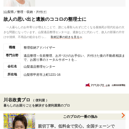
[
山梨県／整理・収納・片付け
]
故人の思い出と遺族のココロの整理士に
一人暮らしのお年寄りが増えたことで、誰にも看取られずに亡くなる孤独死が現代社会の大
きな問題になっています。山梨遺品整理センターは、遺族などに代わって、故人の部屋の片付
けや清掃、不用品の処分を行っ...
取材記事の続きを見る≫
職種
整理収納アドバイザー
専門分野
遺品整理～生前整理、お片づけのお手伝い、片付けた後の不動産相談ま
で、お困り事のトータルサポートを...
会社名
山梨遺品整理センター
所在地
山梨県甲府市上町1221-16
川谷政貴プロ
（ 便利屋 ）
暮らしのお困りごとを解決する便利屋業のプロ
このプロの一番の強み
親切丁寧。低料金で安心。全国チェーンで