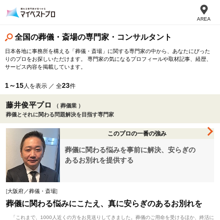
AREA
全国の葬儀・斎場の専門家・コンサルタント
日本各地に事務所を構える「葬儀・斎場」に関する専門家の中から、あなたにぴった
りのプロをお探しいただけます。 専門家の気になるプロフィールや取材記事、経歴、
サービス内容を掲載しています。
1～15
23
人を表示 ／ 全
件
藤井俊平プロ
（ 葬儀業 ）
葬儀とそれに関わる問題解決を目指す専門家
このプロの一番の強み
葬儀に関わる悩みを事前に解決、安らぎの
あるお別れを提供する
[
大阪府／葬儀・斎場
]
葬儀に関わる悩みにこたえ、真に安らぎのあるお別れを
「これまで、1000人近くの方をお見送りしてきました。葬儀のご用命を受けるほか、終活に