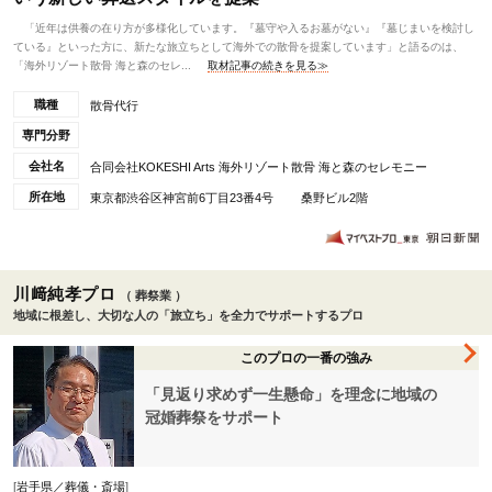
「近年は供養の在り方が多様化しています。『墓守や入るお墓がない』『墓じまいを検討し
ている』といった方に、新たな旅立ちとして海外での散骨を提案しています」と語るのは、
「海外リゾート散骨 海と森のセレ...
取材記事の続きを見る≫
職種
散骨代行
専門分野
会社名
合同会社KOKESHI Arts 海外リゾート散骨 海と森のセレモニー
所在地
東京都渋谷区神宮前6丁目23番4号 桑野ビル2階
川﨑純孝プロ
（ 葬祭業 ）
地域に根差し、大切な人の「旅立ち」を全力でサポートするプロ
このプロの一番の強み
「見返り求めず一生懸命」を理念に地域の
冠婚葬祭をサポート
[
岩手県／葬儀・斎場
]