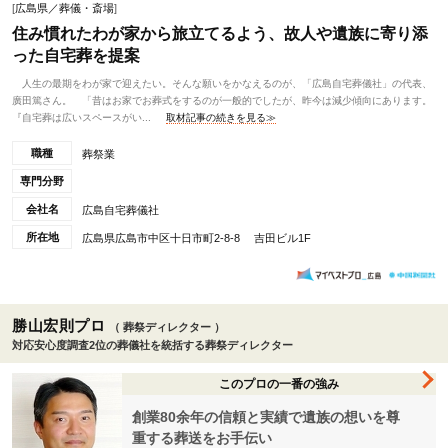
[
広島県／葬儀・斎場
]
住み慣れたわが家から旅立てるよう、故人や遺族に寄り添
った自宅葬を提案
人生の最期をわが家で迎えたい。そんな願いをかなえるのが、「広島自宅葬儀社」の代表、
廣田篤さん。 「昔はお家でお葬式をするのが一般的でしたが、昨今は減少傾向にあります。
『自宅葬は広いスペースがい...
取材記事の続きを見る≫
職種
葬祭業
専門分野
会社名
広島自宅葬儀社
所在地
広島県広島市中区十日市町2-8-8 吉田ビル1F
勝山宏則プロ
（ 葬祭ディレクター ）
対応安心度調査2位の葬儀社を統括する葬祭ディレクター
このプロの一番の強み
創業80余年の信頼と実績で遺族の想いを尊
重する葬送をお手伝い