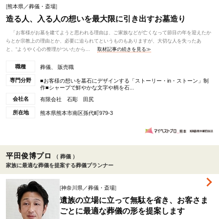
[
熊本県／葬儀・斎場
]
造る人、入る人の想いを最大限に引き出すお墓造り
「お客様がお墓を建てようと思われる理由は、ご家族などが亡くなって節目の年を迎えたか
らとか宗教上の理由とか、必要に迫られてというものもありますが、大切な人を失ったあ
と、“ようやく心の整理がついたから...
取材記事の続きを見る≫
職種
葬儀、 販売職
専門分野
■お客様の想いを墓石にデザインする「ストーリー・in・ストーン」制
作■シャープで鮮やかな文字や柄を石...
会社名
有限会社 石彫 田尻
所在地
熊本県熊本市南区孫代町979-3
平田俊博プロ
（ 葬儀 ）
家族に最適な葬儀を提案する葬儀プランナー
[
神奈川県／葬儀・斎場
]
遺族の立場に立って無駄を省き、お客さま
ごとに最適な葬儀の形を提案します