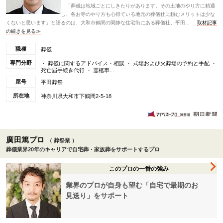
「葬儀は地域ごとにしきたりがあります。その土地のやり方に精通
し、各お寺のやり方も心得ている地元の葬儀社に頼むメリットは少な
くないと思います」と語るのは、大和市鶴間の閑静な住宅街にある葬儀社、平田...
取材記事
の続きを見る≫
職種
葬儀
専門分野
・ 葬儀に関するアドバイス・相談 ・ 式場および火葬場の予約と手配 ・
死亡届手続き代行 ・ 霊柩車...
屋号
平田葬祭
所在地
神奈川県大和市下鶴間2-5-18
廣田篤プロ
（ 葬祭業 ）
葬儀業界20年のキャリアで自宅葬・家族葬をサポートするプロ
このプロの一番の強み
業界のプロが自身も望む「自宅で最期のお
見送り」をサポート