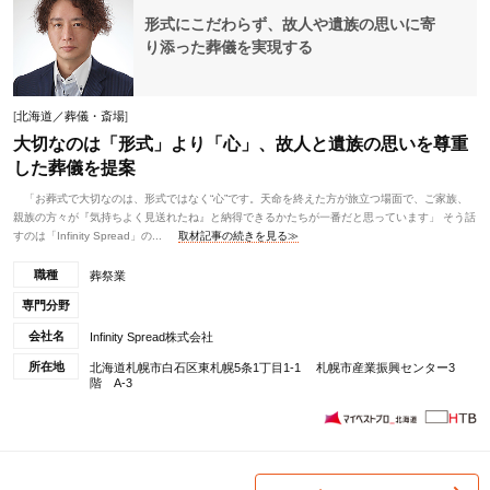
形式にこだわらず、故人や遺族の思いに寄
り添った葬儀を実現する
[
北海道／葬儀・斎場
]
大切なのは「形式」より「心」、故人と遺族の思いを尊重
した葬儀を提案
「お葬式で大切なのは、形式ではなく“心”です。天命を終えた方が旅立つ場面で、ご家族、
親族の方々が『気持ちよく見送れたね』と納得できるかたちが一番だと思っています」 そう話
すのは「Infinity Spread」の...
取材記事の続きを見る≫
職種
葬祭業
専門分野
会社名
Infinity Spread株式会社
所在地
北海道札幌市白石区東札幌5条1丁目1-1 札幌市産業振興センター3
階 A-3