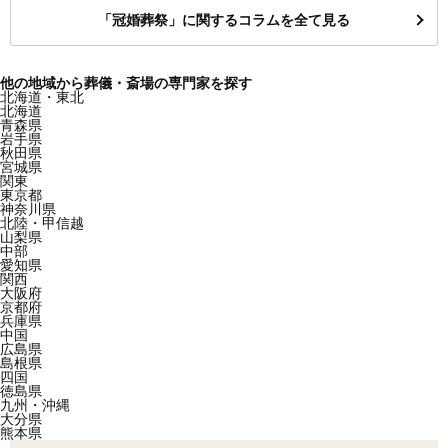
「冠婚葬祭」に関するコラムを全て見る
他の地域から葬儀・斎場の専門家を探す
北海道・東北
北海道
青森県
岩手県
秋田県
宮城県
関東
東京都
神奈川県
北陸・甲信越
山梨県
中部
愛知県
関西
大阪府
京都府
兵庫県
中国
広島県
島根県
四国
徳島県
九州・沖縄
大分県
熊本県