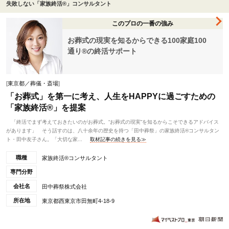
失敗しない「家族終活®」コンサルタント
このプロの一番の強み
お葬式の現実を知るからできる100家庭100
通り®の終活サポート
[
東京都／葬儀・斎場
]
「お葬式」を第一に考え、人生をHAPPYに過ごすための
「家族終活®」を提案
「終活でまず考えておきたいのがお葬式。“お葬式の現実”を知るからこそできるアドバイス
があります」 そう話すのは、八十余年の歴史を持つ「田中葬祭」の家族終活®コンサルタン
ト・田中友子さん。「大切な家...
取材記事の続きを見る≫
職種
家族終活®コンサルタント
専門分野
会社名
田中葬祭株式会社
所在地
東京都西東京市田無町4-18-9