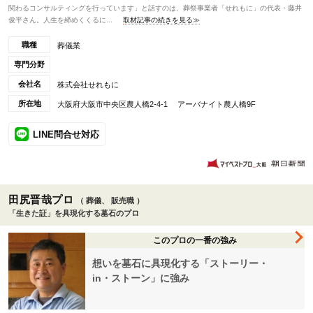
関わるコンサルティングを行っています」と話すのは、葬祭事業者「せれもに」の代表・藤井
俊平さん。人生を締めくくるに...
取材記事の続きを見る≫
職種
葬儀業
専門分野
会社名
株式会社せれもに
所在地
大阪府大阪市中央区農人橋2-4-1 アーバナイト農人橋9F
LINE問合せ対応
田尻晋哉プロ
（ 葬儀、 販売職 ）
「生きた証」を具現化する墓石のプロ
このプロの一番の強み
想いを墓石に具現化する「ストーリー・
in・ストーン」に強み