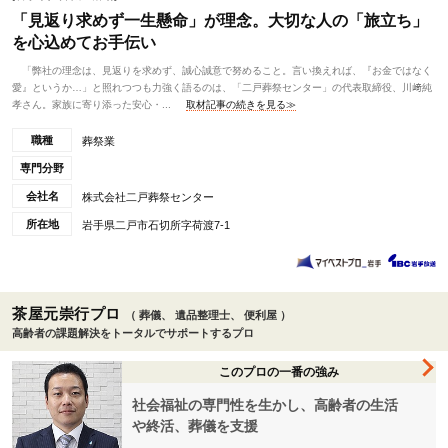
「見返り求めず一生懸命」が理念。大切な人の「旅立ち」
を心込めてお手伝い
「弊社の理念は、見返りを求めず、誠心誠意で努めること。言い換えれば、『お金ではなく
愛』というか…」と照れつつも力強く語るのは、「二戸葬祭センター」の代表取締役、川﨑純
孝さん。家族に寄り添った安心・...
取材記事の続きを見る≫
職種
葬祭業
専門分野
会社名
株式会社二戸葬祭センター
所在地
岩手県二戸市石切所字荷渡7-1
茶屋元崇行プロ
（ 葬儀、 遺品整理士、 便利屋 ）
高齢者の課題解決をトータルでサポートするプロ
このプロの一番の強み
社会福祉の専門性を生かし、高齢者の生活
や終活、葬儀を支援