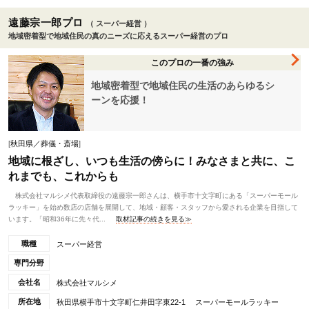
遠藤宗一郎プロ
（ スーパー経営 ）
地域密着型で地域住民の真のニーズに応えるスーパー経営のプロ
このプロの一番の強み
地域密着型で地域住民の生活のあらゆるシ
ーンを応援！
[
秋田県／葬儀・斎場
]
地域に根ざし、いつも生活の傍らに！みなさまと共に、こ
れまでも、これからも
株式会社マルシメ代表取締役の遠藤宗一郎さんは、横手市十文字町にある「スーパーモール
ラッキー」を始め数店の店舗を展開して、地域・顧客・スタッフから愛される企業を目指して
います。「昭和36年に先々代...
取材記事の続きを見る≫
職種
スーパー経営
専門分野
会社名
株式会社マルシメ
所在地
秋田県横手市十文字町仁井田字東22-1 スーパーモールラッキー