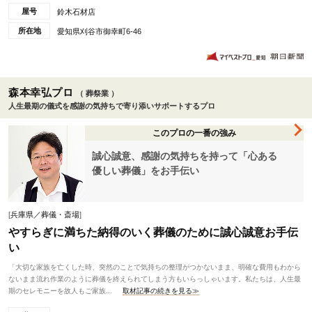
屋号
鈴木石材店
所在地
愛知県刈谷市御幸町6-46
森本幸弘プロ
（ 葬祭業 ）
人生最期の儀式を感謝の気持ちで寄り添いサポートするプロ
このプロの一番の強み
誠心誠意、感謝の気持ちを持って「心ある
優しい葬儀」をお手伝い
[
兵庫県／葬儀・斎場
]
やすらぎに満ちた納得のいく葬儀のために誠心誠意お手伝
い
「大切な家族を亡くした時、突然のことで気持ちの整理がつかないまま、明確な費用もわから
ないまま流れ作業のように葬儀を終えられてしまう方もいらっしゃいます。私たちは、人生最
期のセレモニーを故人もご家族...
取材記事の続きを見る≫