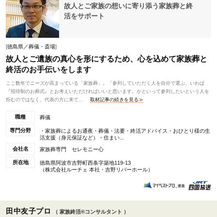
故人とご家族の想いに寄り添う家族葬と終
活をサポート
[
徳島県／葬儀・斎場
]
故人とご遺族の真心を形にするため、心を込めて家族葬と
終活のお手伝いをします
ここ数年でニーズが高まっている「家族葬」。「参列していただく人を自分で選ぶ、いわば
『招待制のお葬式』とお考えいただければいいと思います。かといって参列したいという人を
拒むのではなく、代表の方に来て...
取材記事の続きを見る≫
職種
葬儀
専門分野
・家族葬によるお通夜・葬儀・法要・終活アドバイス・おひとり様の生
活支援（身元保証など）・住まい...
会社名
家族葬専門 セレモニー心
所在地
徳島県阿波市吉野町西条字築地119-13
（株式会社ルーチェ 本社・吉野リバーホール）
田中友子プロ
（ 家族終活®コンサルタント ）