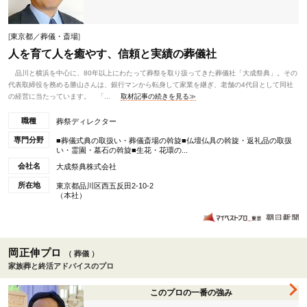
[
東京都／葬儀・斎場
]
人を育て人を癒やす、信頼と実績の葬儀社
品川と横浜を中心に、80年以上にわたって葬祭を取り扱ってきた葬儀社「大成祭典」。その
代表取締役を務める勝山さんは、銀行マンから転身して家業を継ぎ、老舗の4代目として同社
の経営に当たっています。 「...
取材記事の続きを見る≫
職種
葬祭ディレクター
専門分野
■葬儀式典の取扱い・葬儀斎場の斡旋■仏壇仏具の斡旋・返礼品の取扱
い・霊園・墓石の斡旋■生花・花環の...
会社名
大成祭典株式会社
所在地
東京都品川区西五反田2-10-2
（本社）
岡正伸プロ
（ 葬儀 ）
家族葬と終活アドバイスのプロ
このプロの一番の強み