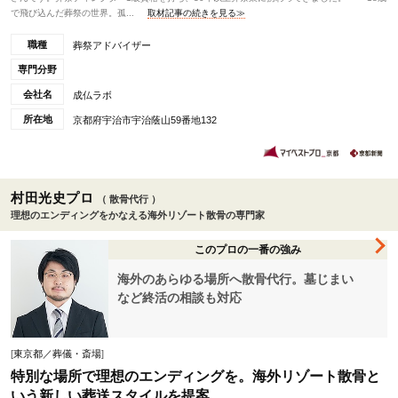
で飛び込んだ葬祭の世界。孤...
取材記事の続きを見る≫
職種
葬祭アドバイザー
専門分野
会社名
成仏ラボ
所在地
京都府宇治市宇治蔭山59番地132
村田光史プロ
（ 散骨代行 ）
理想のエンディングをかなえる海外リゾート散骨の専門家
このプロの一番の強み
海外のあらゆる場所へ散骨代行。墓じまい
など終活の相談も対応
[
東京都／葬儀・斎場
]
特別な場所で理想のエンディングを。海外リゾート散骨と
いう新しい葬送スタイルを提案