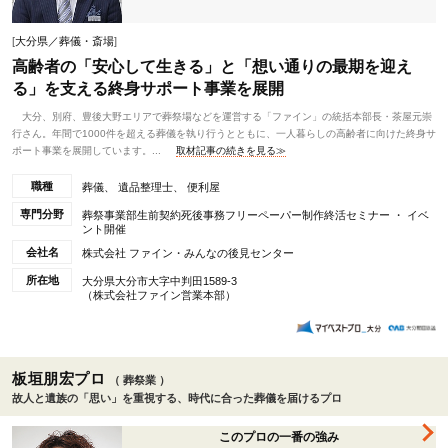
[
大分県／葬儀・斎場
]
高齢者の「安心して生きる」と「想い通りの最期を迎え
る」を支える終身サポート事業を展開
大分、別府、豊後大野エリアで葬祭場などを運営する「ファイン」の統括本部長・茶屋元崇
行さん。年間で1000件を超える葬儀を執り行うとともに、一人暮らしの高齢者に向けた終身サ
ポート事業を展開しています。...
取材記事の続きを見る≫
職種
葬儀、 遺品整理士、 便利屋
専門分野
葬祭事業部生前契約死後事務フリーペーパー制作終活セミナー ・ イベ
ント開催
会社名
株式会社 ファイン・みんなの後見センター
所在地
大分県大分市大字中判田1589-3
（株式会社ファイン営業本部）
板垣朋宏プロ
（ 葬祭業 ）
故人と遺族の「思い」を重視する、時代に合った葬儀を届けるプロ
このプロの一番の強み