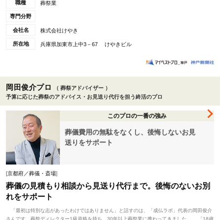
職種
葬祭業
専門分野
会社名
株式会社けやき
所在地
兵庫県加東市上中3－67 けやきビル
岡田俊介プロ
（ 葬祭アドバイザー ）
予算に応じた葬祭のアドバイス・お見送り代行を担う終活のプロ
このプロの一番の強み
葬儀費用の無駄をなくし、後悔しないお見
送りをサポート
[
京都府／葬儀・斎場
]
葬儀の見積もり相談から見送り代行まで。後悔のないお別
れをサポート
「最初は特別な志があったわけではありません」と話すのは、「成仏ラボ」代表の岡田俊介
さんです。葬祭ディレクター1級資格を持ち、30年以上葬祭業に携わってきました。 「18歳