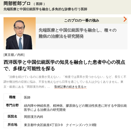
岡部哲郎プロ
（ 医師 ）
先端医療と中国伝統医学を融合し多角的な診療を行う医師
このプロの一番の強み
先端医療と中国伝統医学を融合し、種々の
難病の治療法を研究開発
[
東京都／内科
]
西洋医学と中国伝統医学の知見を融合した患者中心の視点
で、多様な可能性を探る
「治療を続けているのに改善が見えない」「検査では異常が見つからない」など、長引く不
調や難治性の症状に悩み、不安を抱えながら日常を過ごしている人は少なくありません。東
京・銀座にある「岡部漢方内科」...
取材記事の続きを見る≫
職種
医師
専門分野
緑内障や神経疾患、精神病、膠原病などの難治性疾患に対する中国伝統
医学による治療法の研究開発
医院名
岡部漢方内科
所在地
東京都中央区銀座4丁目3-9 クイーンズハウス9階