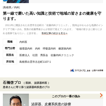
[
島根県／内科
]
第一線で磨いた高い知識と技術で地域の皆さまの健康を守
ります。
2011年に開設された出雲市古志町の「佐藤内科クリニック」。院内はやわらかな色調のイン
テリアで統一され、院長の佐藤秀俊さんが笑顔で迎えてくれます。「地域の皆さまに頼りにさ
れる医師でありたい」と話す佐...
取材記事の続きを見る≫
職種
内科医
専門分野
循環器内科 内科 呼吸器内科 糖尿病内科
医院名
医療法人 社団 秀医会 佐藤内科クリニック
所在地
島根県出雲市古志町1107-1
石橋啓プロ
（ 医師、 泌尿器科医 ）
患者さんに寄り添う泌尿器科疾患のプロ
このプロの一番の強み
泌尿器、皮膚系疾患の診療