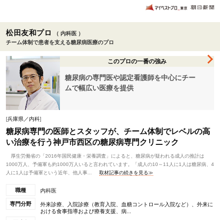
松田友和プロ
（ 内科医 ）
チーム体制で患者を支える糖尿病医療のプロ
このプロの一番の強み
糖尿病の専門医や認定看護師を中心にチー
ムで幅広い医療を提供
[
兵庫県／内科
]
糖尿病専門の医師とスタッフが、チーム体制でレベルの高
い治療を行う神戸市西区の糖尿病専門クリニック
厚生労働省の「2016年国民健康・栄養調査」によると、糖尿病が疑われる成人の推計は
1000万人、予備軍も約1000万人いると言われています。「成人の10～11人に1人は糖尿病、4
人に1人は予備軍という近年、他人事...
取材記事の続きを見る≫
職種
内科医
専門分野
外来診療、入院診療（教育入院、血糖コントロール入院など）、外来に
おける食事指導および療養支援、病...