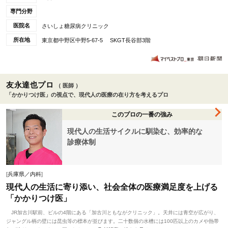
専門分野
医院名
さいしょ糖尿病クリニック
所在地
東京都中野区中野5-67-5 SKGT長谷部3階
友永達也プロ
（ 医師 ）
「かかりつけ医」の視点で、現代人の医療の在り方を考えるプロ
このプロの一番の強み
現代人の生活サイクルに馴染む、効率的な
診療体制
[
兵庫県／内科
]
現代人の生活に寄り添い、社会全体の医療満足度を上げる
「かかりつけ医」
JR加古川駅前、ビルの4階にある「加古川ともながクリニック」。天井には青空が広がり、
ジャングル柄の壁には昆虫等の標本が並びます。二十数個の水槽には100匹以上のカメや熱帯