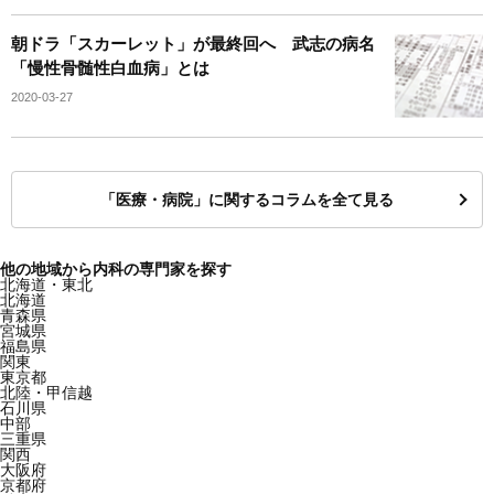
朝ドラ「スカーレット」が最終回へ 武志の病名
「慢性骨髄性白血病」とは
2020-03-27
「医療・病院」に関するコラムを全て見る
他の地域から内科の専門家を探す
北海道・東北
北海道
青森県
宮城県
福島県
関東
東京都
北陸・甲信越
石川県
中部
三重県
関西
大阪府
京都府