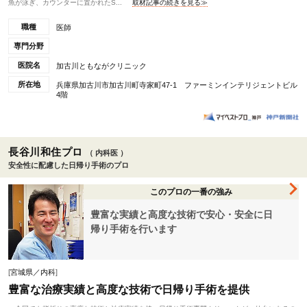
魚が泳ぎ、カウンターに置かれたS...
取材記事の続きを見る≫
職種
医師
専門分野
医院名
加古川ともながクリニック
所在地
兵庫県加古川市加古川町寺家町47-1 ファーミンインテリジェントビル
4階
長谷川和住プロ
（ 内科医 ）
安全性に配慮した日帰り手術のプロ
このプロの一番の強み
豊富な実績と高度な技術で安心・安全に日
帰り手術を行います
[
宮城県／内科
]
豊富な治療実績と高度な技術で日帰り手術を提供