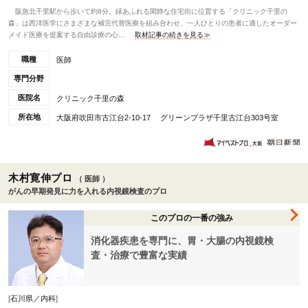
阪急北千里駅から歩いて約8分。緑あふれる閑静な住宅街に位置する「クリニック千里の
森」は西洋医学にさまざまな補完代替医療を組み合わせ、一人ひとりの患者に適したオーダー
メイド医療を提案する自由診療の心...
取材記事の続きを見る≫
職種
医師
専門分野
医院名
クリニック千里の森
所在地
大阪府吹田市古江台2-10-17 グリーンプラザ千里古江台303号室
木村寛伸プロ
（ 医師 ）
がんの早期発見に力を入れる内視鏡検査のプロ
このプロの一番の強み
消化器疾患を専門に、胃・大腸の内視鏡検
査・治療で豊富な実績
[
石川県／内科
]