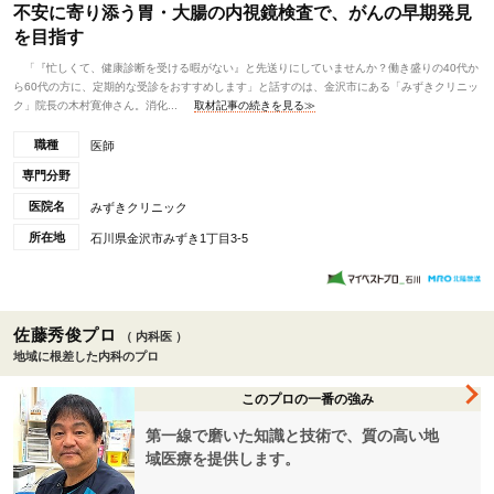
不安に寄り添う胃・大腸の内視鏡検査で、がんの早期発見
を目指す
「『忙しくて、健康診断を受ける暇がない』と先送りにしていませんか？働き盛りの40代か
ら60代の方に、定期的な受診をおすすめします」と話すのは、金沢市にある「みずきクリニッ
ク」院長の木村寛伸さん。消化...
取材記事の続きを見る≫
職種
医師
専門分野
医院名
みずきクリニック
所在地
石川県金沢市みずき1丁目3-5
佐藤秀俊プロ
（ 内科医 ）
地域に根差した内科のプロ
このプロの一番の強み
第一線で磨いた知識と技術で、質の高い地
域医療を提供します。