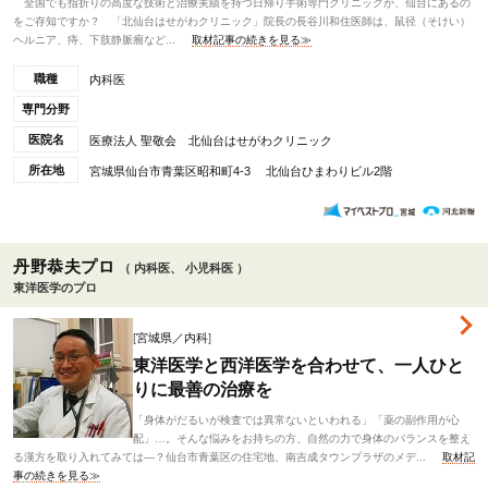
全国でも指折りの高度な技術と治療実績を持つ日帰り手術専門クリニックが、仙台にあるの
をご存知ですか？ 「北仙台はせがわクリニック」院長の長谷川和住医師は、鼠径（そけい）
ヘルニア、痔、下肢静脈瘤など...
取材記事の続きを見る≫
職種
内科医
専門分野
医院名
医療法人 聖敬会 北仙台はせがわクリニック
所在地
宮城県仙台市青葉区昭和町4-3 北仙台ひまわりビル2階
丹野恭夫プロ
（ 内科医、 小児科医 ）
東洋医学のプロ
[
宮城県／内科
]
東洋医学と西洋医学を合わせて、一人ひと
りに最善の治療を
「身体がだるいが検査では異常ないといわれる」「薬の副作用が心
配」…。そんな悩みをお持ちの方、自然の力で身体のバランスを整え
る漢方を取り入れてみては―？仙台市青葉区の住宅地、南吉成タウンプラザのメデ...
取材記
事の続きを見る≫