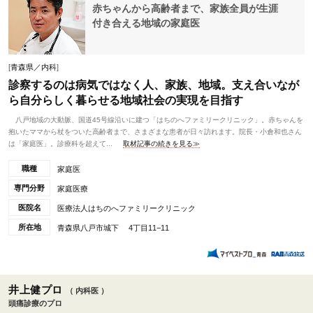
赤ちゃんから高齢者まで、家族全員が生涯
付き合える地域の家庭医
[
青森県／内科
]
診察するのは病気ではなく人、家族、地域。支え合いなが
ら自分らしく暮らせる地域社会の実現を目指す
八戸地域の大動脈、国道45号線沿いに建つ「はちのへファミリークリニック」。赤ちゃんを
抱いたママから杖をついた高齢者まで、さまざまな患者が日々訪れます。院長・小倉和也さん
は「家庭医」。診療科を超えて...
取材記事の続きを見る≫
職種
家庭医
専門分野
家庭医療
医院名
医療法人はちのへファミリークリニック
所在地
青森県八戸市城下 4丁目11−11
井上健プロ
（ 内科医 ）
頭痛診療のプロ