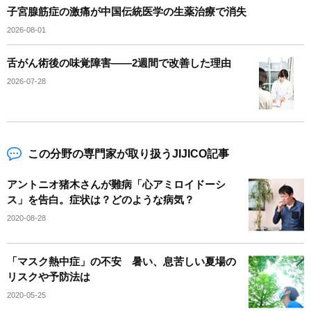
子宮腺筋症の激痛が中国伝統医学の生薬治療で消失
2026-08-01
舌がん術後の味覚障害――2週間で改善した理由
2026-07-28
この分野の専門家が取り扱うJIJICO記事
アントニオ猪木さんが難病「心アミロイドーシ
ス」を告白。症状は？どのような病気？
2020-08-28
「マスク熱中症」の不安 暑い、息苦しい夏場の
リスクや予防法は
2020-05-25