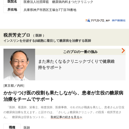
医院名
医療法人社団翠藍 糖尿病内科まつだクリニック
所在地
兵庫県神戸市西区王塚台7丁目78番地
税所芳史プロ
（ 医師 ）
インスリンを分泌するβ細胞に着目して糖尿病を治療する医師
このプロの一番の強み
また来たくなるクリニックづくりで健康維
持をサポート
[
東京都／内科
]
かかりつけ医の役割も果たしながら、患者が主役の糖尿病
治療をチームでサポート
「医師、看護師、栄養士、検査技師、医療事務、それぞれが職責を果たし、患者さんが主役
の糖尿病治療を支えます」と話すのは、「さいしょ糖尿病クリニック」の院長・税所芳史さ
ん。 糖尿病は症状をコントロ...
取材記事の続きを見る≫
職種
医師