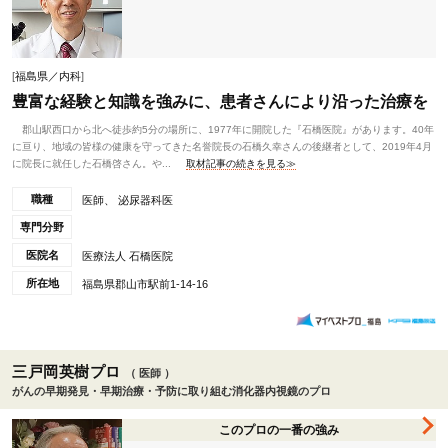
[
福島県／内科
]
豊富な経験と知識を強みに、患者さんにより沿った治療を
郡山駅西口から北へ徒歩約5分の場所に、1977年に開院した『石橋医院』があります。40年
に亘り、地域の皆様の健康を守ってきた名誉院長の石橋久幸さんの後継者として、2019年4月
に院長に就任した石橋啓さん。や...
取材記事の続きを見る≫
職種
医師、 泌尿器科医
専門分野
医院名
医療法人 石橋医院
所在地
福島県郡山市駅前1-14-16
三戸岡英樹プロ
（ 医師 ）
がんの早期発見・早期治療・予防に取り組む消化器内視鏡のプロ
このプロの一番の強み