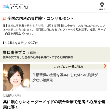
AREA
全国の内科の専門家・コンサルタント
日本各地に事務所を構える「内科」に関する専門家の中から、あなたにぴったりのプ
ロをお探しいただけます。 専門家の気になるプロフィールや取材記事、経歴、サービ
ス内容を掲載しています。
1～15
17
人を表示 ／ 全
件
野口由美プロ
（ 医師 ）
健康不安で苦しむ患者の心身を親身にケアする心療内科医
このプロの一番の強み
生活習慣の改善を基本にした体への負担が
少ない治療法
[
大阪府／内科
]
薬に頼らないオーダーメイドの統合医療で患者の心身を健
康に導く