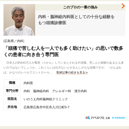
このプロの一番の強み
内科・脳神経内科医としての十分な経験を
もつ頭痛診療医
[
広島県／内科
]
「頭痛で苦しむ人を一人でも多く助けたい」の思いで数多
くの患者に向き合う専門医
日本人の約840万人が罹患（りかん）しているとされる片頭痛。苦しんだ経験のある人も多
いのではないでしょうか。これくらいは仕方ないとがまんしがちな頭痛ですが、「がんばれ
ば、かなりのレベルでコントロール...
取材記事の続きを見る≫
職種
内科医
専門分野
内科 脳神経内科 アレルギー科 漢方内科
医院名
いのうえ内科脳神経クリニック
所在地
広島県広島市中区舟入川口町5-7