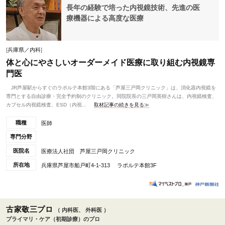
長年の経験で培った内視鏡技術、先進の医
療機器による高度な医療
[
兵庫県／内科
]
体と心にやさしいオーダーメイド医療に取り組む内視鏡専
門医
JR芦屋駅からすぐのラポルテ本館3階にある「芦屋三戸岡クリニック」は、消化器内視鏡を
専門とする自由診療・完全予約制のクリニック。同院院長の三戸岡英樹さんは、内視鏡検査、
カプセル内視鏡検査、ESD（内視...
取材記事の続きを見る≫
職種
医師
専門分野
医院名
医療法人社団 芦屋三戸岡クリニック
所在地
兵庫県芦屋市船戸町4-1-313 ラポルテ本館3F
古家敬三プロ
（ 内科医、 外科医 ）
プライマリ・ケア（初期診療）のプロ