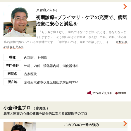
[
京都府／内科
]
初期診療=プライマリ・ケアの充実で、病気
治療に安心と満足を
「もし胸が痛くなり、病気ではないかと疑ったとき、あなたならど
うしますか」。そう問いかける古家敬三さんは、外科、内科、消化器
系の診療に携わっている医学博士です。「最近多いのは、周囲に相談したり、イ...
取材記事
の続きを見る≫
職種
内科医、 外科医
専門分野
外科、内科、消化器内科、消化器外科
医院名
古家医院
所在地
京都府京都市伏見区桃山筑前台町33-1
小倉和也プロ
（ 家庭医 ）
患者と家族の心身の健康を総合的に支える家庭医学のプロ
このプロの一番の強み