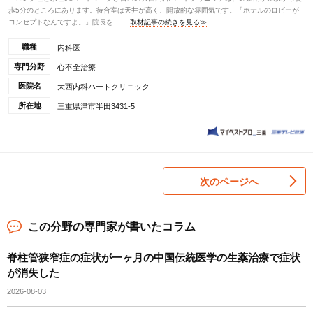
歩5分のところにあります。待合室は天井が高く、開放的な雰囲気です。「ホテルのロビーが
コンセプトなんですよ。」院長を...
取材記事の続きを見る≫
職種
内科医
専門分野
心不全治療
医院名
大西内科ハートクリニック
所在地
三重県津市半田3431-5
次のページへ
この分野の専門家が書いたコラム
脊柱管狭窄症の症状が一ヶ月の中国伝統医学の生薬治療で症状
が消失した
2026-08-03