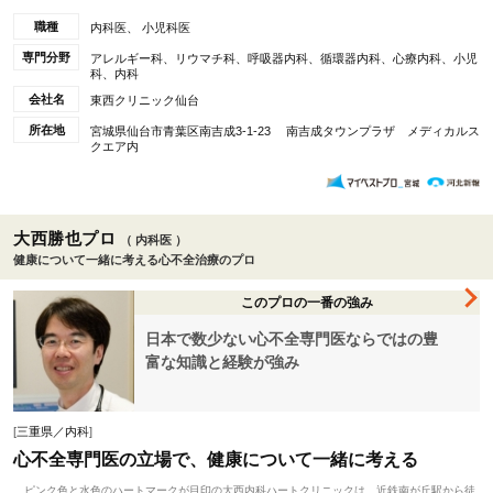
職種
内科医、 小児科医
専門分野
アレルギー科、リウマチ科、呼吸器内科、循環器内科、心療内科、小児
科、内科
会社名
東西クリニック仙台
所在地
宮城県仙台市青葉区南吉成3-1-23 南吉成タウンプラザ メディカルス
クエア内
大西勝也プロ
（ 内科医 ）
健康について一緒に考える心不全治療のプロ
このプロの一番の強み
日本で数少ない心不全専門医ならではの豊
富な知識と経験が強み
[
三重県／内科
]
心不全専門医の立場で、健康について一緒に考える
ピンク色と水色のハートマークが目印の大西内科ハートクリニックは、近鉄南が丘駅から徒