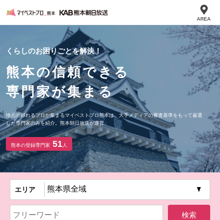
AREA
くらしのお困りごとを解決！
熊本の信頼できる
専門家が集まる
地元の頼れるプロが集まるマイベストプロ熊本は、大手メディアの審査基準をもって厳選
した専門家のみを紹介。熊本朝日放送が運営
51
熊本の登録専門家
人
エリア