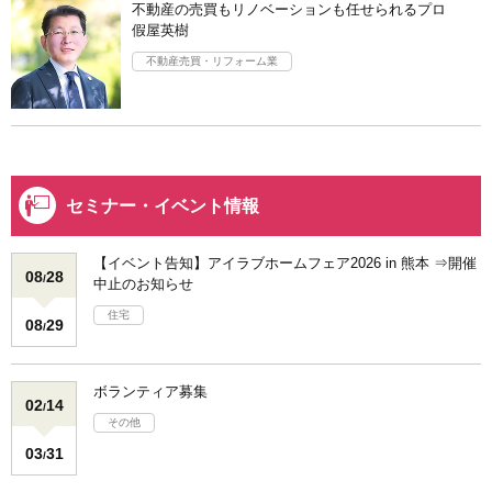
不動産の売買もリノベーションも任せられるプロ
假屋英樹
不動産売買・リフォーム業
セミナー・イベント情報
【イベント告知】アイラブホームフェア2026 in 熊本 ⇒開催
08
28
/
中止のお知らせ
住宅
08
29
/
ボランティア募集
02
14
/
その他
03
31
/