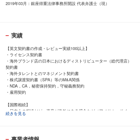
2019年03月：銀座得重法律事務所開設 代表弁護士（現）
実績
【英文契約書の作成・レビュー実績100以上】
・ライセンス契約書
・海外ブランド店の日本におけるディストリビューター（総代理店）
契約書
・海外タレントとのマネジメント契約書
・株式譲渡契約書（SPA）等のM&A関係
・NDA，CA，秘密保持契約，守秘義務契約
・雇用契約
【国際相続】
・日本人の相続だが，資産が海外にある場合など（アメリカ、ドイ
続きを見る
ツ、香港、ほか多数）
【知的財産関連】
・知的財産侵害の警告書対応（送る側，受け手側の双方），その他交
事業者情報