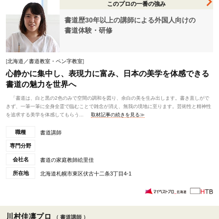
このプロの一番の強み
書道歴30年以上の講師による外国人向けの
書道体験・研修
[
北海道／書道教室・ペン字教室
]
心静かに集中し、表現力に富み、日本の美学を体感できる
書道の魅力を世界へ
「書道は、白と黒の2色のみで空間の調和を図り、余白の美を生み出します。書き直しがで
きず、一筆一筆に全身全霊で臨むことで雑念が消え、無我の境地に至ります。芸術性と精神性
を追求する美学を体感してもらう...
取材記事の続きを見る≫
職種
書道講師
専門分野
会社名
書道の家庭教師絵里佳
所在地
北海道札幌市東区伏古十二条3丁目4-1
川村佳凛プロ
（ 書道講師 ）