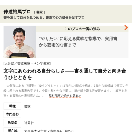
仲道裕馬プロ
（ 書家 ）
書を通して自分を見つめる。書道で心の成長を促すプロ
このプロの一番の強み
“やりたい”に応える柔軟な指導で、実用書
から芸術的な書まで
[
大分県／書道教室・ペン字教室
]
文字にあらわれる自分らしさ――書を通して自分と向き合
うひとときを
大分市にある「裕同社（ゆうどうしゃ）」は市内に4拠点を構え、5歳から80歳まで幅広い年
齢に愛される書道教室です。今日も和やかな空間に、筆が紙を滑る音が響きます。 教室を主
宰する書家の仲道裕馬さん。...
取材記事の続きを見る≫
職種
書家
専門分野
教室名
裕同社
所在地
大分県大分市坂ノ市中央4丁目2−8