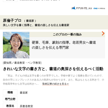
原倫子プロ
（ 書道家 ）
美しい文字を書く指導と、書道の楽しさを伝える書道家
このプロの一番の強み
硬筆、毛筆、篆刻の指導。老若男女へ書道
の楽しさを伝える専門家
[
愛知県／書道教室・ペン字教室
]
きれいな文字の書き方と、書道の奥深さを伝えるべく活動
「実は、子どもの頃は文字を書くのが苦手でした。学校や家でよく指摘を受けていたので、
自分の字にコンプレックスがある人の気持ちが分かります。また、私はもともと左利きで、小
学校高学年から文字は右利きへ...
取材記事の続きを見る≫
職種
書道家
専門分野
教室名
原書道教室