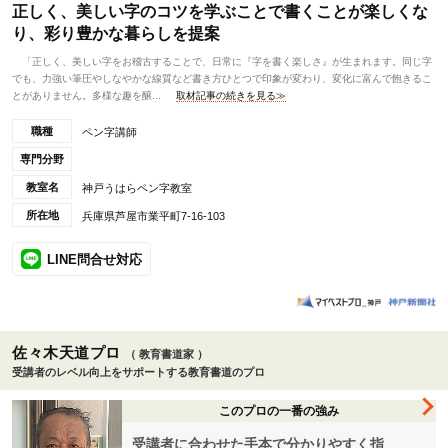
正しく、美しい字のコツを学ぶことで書くことが楽しくな
り、彩り豊かな暮らしを提案
「正しく、美しい字をお稽古することで、日常に『字を書く楽しさ』が生まれます。同じ字
でも、力強い筆圧やしなやかな線質など書き方ひとつで印象が変わり、変化に富んで飽きるこ
とがありません。多様な趣を醸...
取材記事の続きを見る≫
職種
ペン字講師
専門分野
教室名
神戸うはらペン字教室
所在地
兵庫県芦屋市業平町7-16-103
LINE問合せ対応
佐々木天道プロ
（ 教育書道家 ）
受講者のレベル向上をサポートする教育書道のプロ
このプロの一番の強み
受講者に合わせた手本で分かりやすく指