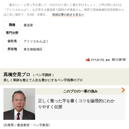
「書きたい！と思う字を通して、のびのびと楽しく書を学びましょう」と呼び掛けるのは、
「アトリエわんぱく」を主宰する書道家で講師の河邊真さん。都営三田線板橋区役所前駅から
ほど近い場所で、月3回、木曜日...
取材記事の続きを見る≫
職種
書道家
専門分野
会社名
アトリエわんぱく
所在地
東京都板橋区
髙橋空晃プロ
（ ペン字講師 ）
美しく筆跡を整えて人生を豊かにするペン字指導のプロ
このプロの一番の強み
正しく整った字を書くコツを論理的にわか
りやすく伝授
[
兵庫県／書道教室・ペン字教室
]