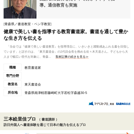
導。通信教育も実施
[
青森県／書道教室・ペン字教室
]
健康で美しい書を指導する教育書道家。書道を通して豊か
な生き方を伝える
「当会では『健康で美しい書道教育』を指導理念に、いきいきと躍動感あふれる書を目指し
ています」と話すのは、「東天書道会」の2代目会長を務める佐々木天道さん。子どもから大
人まで幅広い世代を対象に、青森...
取材記事の続きを見る≫
職種
教育書道家
専門分野
教室名
東天書道会
所在地
青森県南津軽郡藤崎町大字若松字森越30-5
三本絵里佳プロ
（ 書道講師 ）
訪日外国人へ書道体験を通じて日本の魅力を伝えるプロ