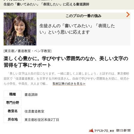
生徒の「書いてみたい」「表現したい」に応える書道講師
このプロの一番の強み
生徒さんの「書いてみたい」「表現した
い」という思いに応えます
[
東京都／書道教室・ペン字教室
]
楽しく心豊かに。学びやすい雰囲気のなか、美しい文字の
習得を丁寧にサポート
「美しい文字は人生の宝になります。一緒に楽しく上達しましょう」と話すのは、東京都杉
並区で「佳凛書道教室」を主宰する川村佳凛さん。自由で学びやすい雰囲気を大切に、幼児か
ら小学生、中高生、大人まで幅...
取材記事の続きを見る≫
職種
書道講師
専門分野
教室名
佳凛書道教室
所在地
東京都杉並区和泉2丁目