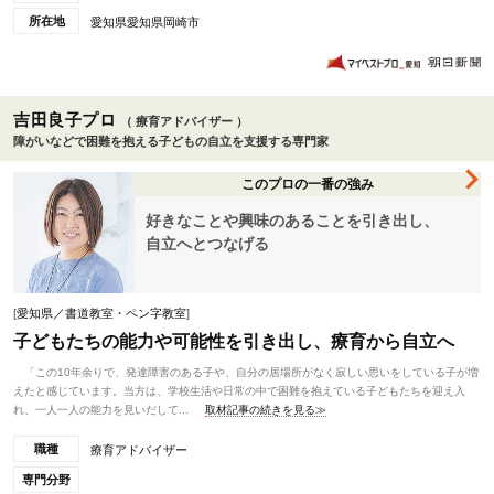
所在地
愛知県愛知県岡崎市
吉田良子プロ
（ 療育アドバイザー ）
障がいなどで困難を抱える子どもの自立を支援する専門家
このプロの一番の強み
好きなことや興味のあることを引き出し、
自立へとつなげる
[
愛知県／書道教室・ペン字教室
]
子どもたちの能力や可能性を引き出し、療育から自立へ
「この10年余りで、発達障害のある子や、自分の居場所がなく寂しい思いをしている子が増
えたと感じています。当方は、学校生活や日常の中で困難を抱えている子どもたちを迎え入
れ、一人一人の能力を見いだして...
取材記事の続きを見る≫
職種
療育アドバイザー
専門分野