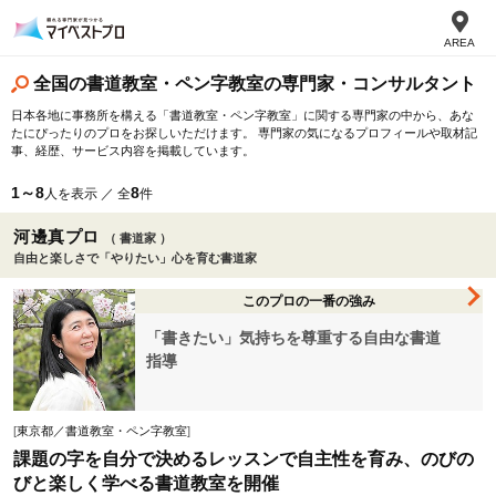
AREA
全国の書道教室・ペン字教室の専門家・コンサルタント
日本各地に事務所を構える「書道教室・ペン字教室」に関する専門家の中から、あな
たにぴったりのプロをお探しいただけます。 専門家の気になるプロフィールや取材記
事、経歴、サービス内容を掲載しています。
1～8
8
人を表示 ／ 全
件
河邊真プロ
（ 書道家 ）
自由と楽しさで「やりたい」心を育む書道家
このプロの一番の強み
「書きたい」気持ちを尊重する自由な書道
指導
[
東京都／書道教室・ペン字教室
]
課題の字を自分で決めるレッスンで自主性を育み、のびの
びと楽しく学べる書道教室を開催