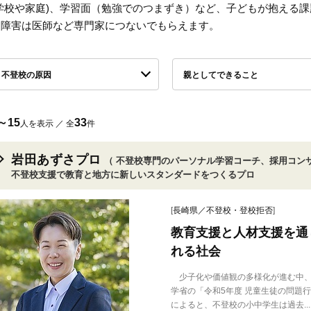
(学校や家庭)、学習面（勉強でのつまずき）など、子どもが抱える
達障害は医師など専門家につないでもらえます。
不登校の原因
親としてできること
～15
33
人を表示 ／ 全
件
岩田あずさプロ
（ 不登校専門のパーソナル学習コーチ、採用コンサ
不登校支援で教育と地方に新しいスタンダードをつくるプロ
[
長崎県／不登校・登校拒否
]
教育支援と人材支援を通
れる社会
少子化や価値観の多様化が進む中、
学省の「令和5年度 児童生徒の問題
によると、不登校の小中学生は過去...