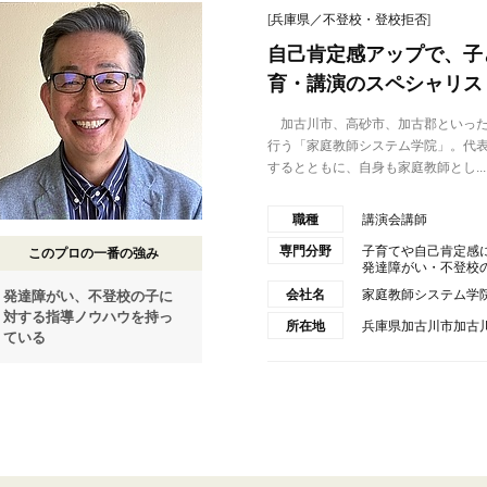
[
兵庫県／不登校・登校拒否
]
自己肯定感アップで、子
育・講演のスペシャリス
加古川市、高砂市、加古郡といった
行う「家庭教師システム学院」。代表
するとともに、自身も家庭教師とし...
職種
講演会講師
専門分野
子育てや自己肯定感
このプロの一番の強み
発達障がい・不登校
会社名
家庭教師システム学
発達障がい、不登校の子に
対する指導ノウハウを持っ
所在地
兵庫県加古川市加古川
ている