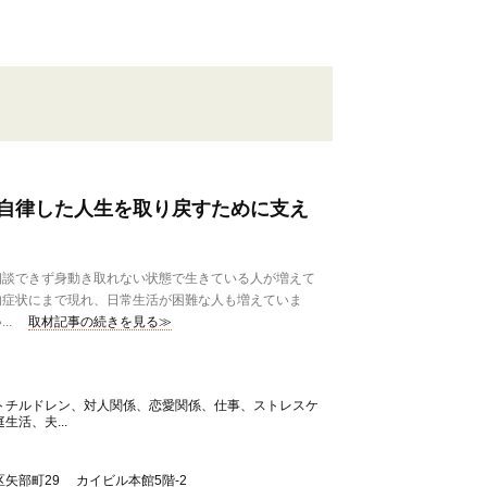
自律した人生を取り戻すために支え
談できず身動き取れない状態で生きている人が増えて
的症状にまで現れ、日常生活が困難な人も増えていま
..
取材記事の続きを見る≫
トチルドレン、対人関係、恋愛関係、仕事、ストレスケ
活、夫...
矢部町29 カイビル本館5階-2