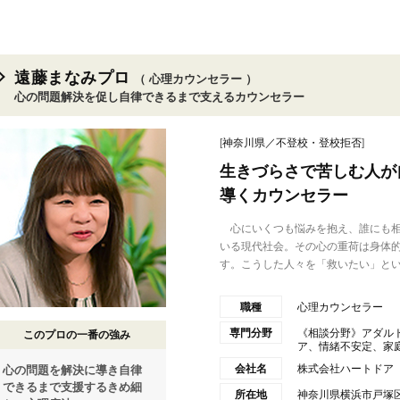
遠藤まなみプロ
（ 心理カウンセラー ）
心の問題解決を促し自律できるまで支えるカウンセラー
[
神奈川県／不登校・登校拒否
]
生きづらさで苦しむ人が
導くカウンセラー
心にいくつも悩みを抱え、誰にも相
いる現代社会。その心の重荷は身体
す。こうした人々を「救いたい」とい.
職種
心理カウンセラー
専門分野
《相談分野》アダル
このプロの一番の強み
ア、情緒不安定、家庭生
会社名
株式会社ハートドア
心の問題を解決に導き自律
できるまで支援するきめ細
所在地
神奈川県横浜市戸塚区