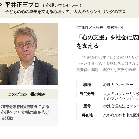
平井正三プロ
（ 心理カウンセラー ）
子どもの心の成長を支える心理ケア、大人のカウンセリングのプロ
[
京都府／不登校・登校拒否
]
「心の支援」を社会に広
を支える
「年齢を問わず『自分のやりたいこ
いった生きづらさを感じる人は少な
族関係の問題、経済的な不安や医療...
職種
心理カウンセラー
専門分野
大人のカウンセリン
このプロの一番の強み
ものプレイセラピー、カ
屋号
御池心理療法センタ
精神分析的心理療法による
心理ケアと支援の輪を広げ
所在地
京都府京都市中京区東
る活動