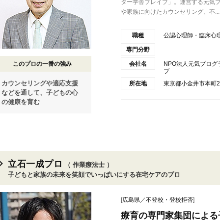
ター学舎ブレイブ」。運営する元気
や家族に向けたカウンセリング、不...
職種
公認心理師・臨床心
専門分野
このプロの一番の強み
会社名
NPO法人元気プロ
ブ
カウンセリングや適応支援
所在地
東京都小金井市本町2-20
などを通して、子どもの心
の健康を育む
立石一成プロ
（ 作業療法士 ）
子どもと家族の未来を笑顔でいっぱいにする在宅ケアのプロ
[
広島県／不登校・登校拒否
]
療育の専門家集団による