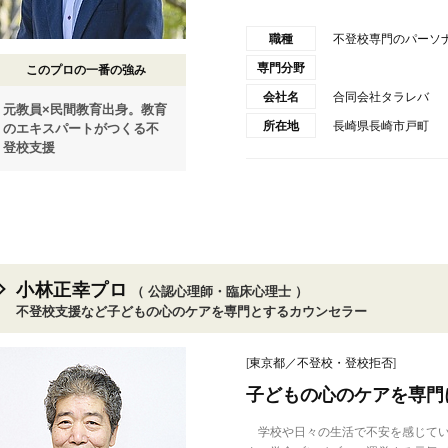
職種
不登校専門のパーソ
専門分野
このプロの一番の強み
会社名
合同会社タラレバ
元教員×民間教育出身。教育
所在地
長崎県長崎市戸町
のエキスパートがつくる不
登校支援
小林正幸プロ
（ 公認心理師・臨床心理士 ）
不登校支援など子どもの心のケアを専門とするカウンセラー
[
東京都／不登校・登校拒否
]
子どもの心のケアを専門
学校や日々の生活で不安を感じてい