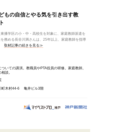
どもの自信とやる気を引き出す教
ト
東播学区の小・中・高校生を対象に、家庭教師派遣を
を務める長谷川満さんは、25年以上、家庭教師を指導
取材記事の続きを見る≫
についての講演。教職員やPTA役員の研修。家庭教師。
の相談。
院
町木村44-6 亀井ビル3階