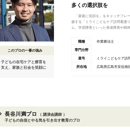
多くの選択肢を
「家庭に笑顔を」をキャッチフレー
援する「ミライこどもケア訪問看護リ
ム、学習障害といった発達障害や精神障
職種
作業療法士
専門分野
このプロの一番の強み
屋号
ミライこどもケア訪
子どもの在宅ケアと療育を
所在地
広島県広島市安佐南区西
支え、家族と社会を笑顔に
長谷川満プロ
（ 講演会講師 ）
子どもの自信とやる気を引き出す教育のプロ