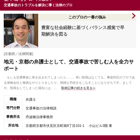
交通事故のトラブルを解決に導く法律のプロ
このプロの一番の強み
豊富な社会経験に基づくバランス感覚で早
期解決を図る
[京都府／法律関連]
地元・京都の弁護士として、交通事故で苦しむ人を全力サ
ポート
もしも交通事故に巻き込まれてしまったら……。幸い怪我はなくても、事故対応のプロであ
る保険会社と複雑なやりとりをしたり、煩雑な手続きをこなすことになりがちです。まして
や、怪我をしてしまった場合には、...
取材記事の続きを見る≫
職種
弁護士
専門分野
交通事故の法律相談
事務所名
丹波橋法律事務所
所在地
京都府京都市伏見区京町南8丁目101-1 小山ビル3階 東