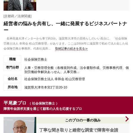
[京都府／法律関連]
経営者の悩みを共有し、一緒に発展するビジネスパートナ
ー
名神高速大津インターから車で約3分。滋賀県大津市の見晴らしのいい高台に、「社会保険
労務士法人 幸和会 松山労務管理」があります。ここは2004年に滋賀県で初めて法人化した社
会保険労務士事務所。代表社員所...
取材記事の続きを見る≫
職種
社会保険労務士
専門分野
人事・労務管理全般（各種規則作成、法令書類作成、労務事務代理、個
別労働紛争解決あっせん、人事労務...
会社名
社会保険労務士法人 幸和会 松山労務管理
所在地
滋賀県大津市本宮2丁目20-10
平尾豪プロ
（ 社会保険労務士 ）
障害年金請求支援を通じて顧客の人生を応援するプロ
このプロの一番の強み
丁寧な聞き取りと緻密な調査で障害年金請