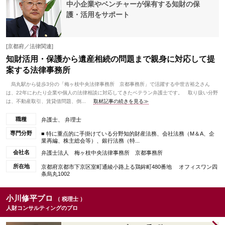
中小企業やベンチャーが保有する知財の保
護・活用をサポート
[京都府／法律関連]
知財活用・保護から遺産相続の問題まで親身に対応して提
案する法律事務所
烏丸駅から徒歩3分の「梅ヶ枝中央法律事務所 京都事務所」で活躍する中世古裕之さん
は、22年にわたり企業や個人の法律相談に対応してきたベテラン弁護士です。 取り扱い分野
は、不動産取引、賃貸借問題、倒...
取材記事の続きを見る≫
職種
弁護士、 弁理士
専門分野
■ 特に重点的に手掛けている分野知的財産法務、会社法務（M＆A、企
業再編、株主総会等）、銀行法務（特...
会社名
弁護士法人 梅ヶ枝中央法律事務所 京都事務所
所在地
京都府京都市下京区室町通綾小路上る鶏鉾町480番地 オフィスワン四
条烏丸1002
小川修平プロ
（ 税理士 ）
人財コンサルティングのプロ