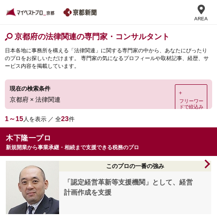
AREA
京都府の法律関連の専門家・コンサルタント
日本各地に事務所を構える「法律関連」に関する専門家の中から、あなたにぴったり
のプロをお探しいただけます。 専門家の気になるプロフィールや取材記事、経歴、サ
ービス内容を掲載しています。
現在の検索条件
＋
京都府
×
法律関連
フリーワー
ドで絞込み
1～15
23
人を表示 ／ 全
件
木下隆一プロ
新規開業から事業承継・相続まで支援できる税務のプロ
このプロの一番の強み
「認定経営革新等支援機関」として、経営
計画作成を支援