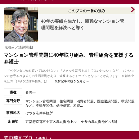
このプロの一番の強み
40年の実績を生かし、困難なマンション管
理問題を解決へと導く
[京都府／法律関連]
マンション管理問題に40年取り組み、管理組合を支援する
弁護士
「ベランダに物を置いてはいけない」「大きな生活音を出してはいけない」など、マンショ
ンには守るべき多くの生活規則があり、違反するとトラブルとなることがあります。京都市中
京区の「けやき法律事務所」は...
取材記事の続きを見る≫
職種
弁護士
専門分野
マンション管理問題、住宅問題、消費者問題、医療過誤問題、環境問題
など。不動産関係、借地借家、相続...
事務所名
けやき法律事務所
所在地
京都府京都市中京区烏丸御池上ル ヤサカ烏丸御池ビル5階
笠中晴司プロ
（ 弁護士 ）