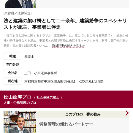
[京都府／法律関連]
法と建築の架け橋として二十余年。建築紛争のスペシャリ
ストが施主、事業者に伴走
住宅を含む建物に関するトラブル「建築紛争」は、誰にでも起こりうる問題です。施主が修
補や賠償責任などを求め、事業者との間で訴訟に発展するケースもあり、非常に専門性が高い
分野。契約書や設計図書といっ...
取材記事の続きを見る≫
職種
弁護士
専門分野
会社名
上田・小川法律事務所
所在地
京都府京都市中京区御倉町85番地1 KDX烏丸ビル5階
松山延寿プロ
（ 社会保険労務士 ）
人事・労務管理のプロ
このプロの一番の強み
労務管理の頼れるパートナー