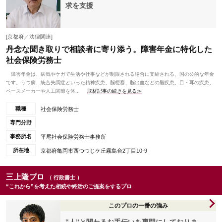
求を支援
[京都府／法律関連]
丹念な聞き取りで相談者に寄り添う。障害年金に特化した
社会保険労務士
障害年金は、病気やケガで生活や仕事などが制限される場合に支給される、国の公的な年金
です。うつ病、統合失調症といった精神疾患、脳梗塞、脳出血などの脳疾患、目・耳の疾患、
ペースメーカーや人工関節を体...
取材記事の続きを見る≫
職種
社会保険労務士
専門分野
事務所名
平尾社会保険労務士事務所
所在地
京都府亀岡市西つつじケ丘霧島台2丁目10-9
三上隆プロ
（ 行政書士 ）
“これから”を考えた相続や終活のご提案をするプロ
このプロの一番の強み