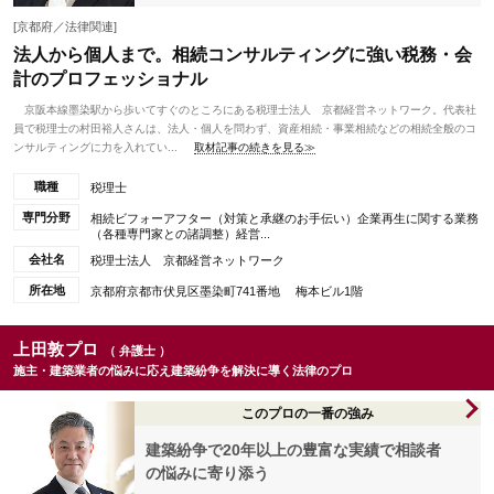
[京都府／法律関連]
法人から個人まで。相続コンサルティングに強い税務・会
計のプロフェッショナル
京阪本線墨染駅から歩いてすぐのところにある税理士法人 京都経営ネットワーク。代表社
員で税理士の村田裕人さんは、法人・個人を問わず、資産相続・事業相続などの相続全般のコ
ンサルティングに力を入れてい...
取材記事の続きを見る≫
職種
税理士
専門分野
相続ビフォーアフター（対策と承継のお手伝い）企業再生に関する業務
（各種専門家との諸調整）経営...
会社名
税理士法人 京都経営ネットワーク
所在地
京都府京都市伏見区墨染町741番地 梅本ビル1階
上田敦プロ
（ 弁護士 ）
施主・建築業者の悩みに応え建築紛争を解決に導く法律のプロ
このプロの一番の強み
建築紛争で20年以上の豊富な実績で相談者
の悩みに寄り添う