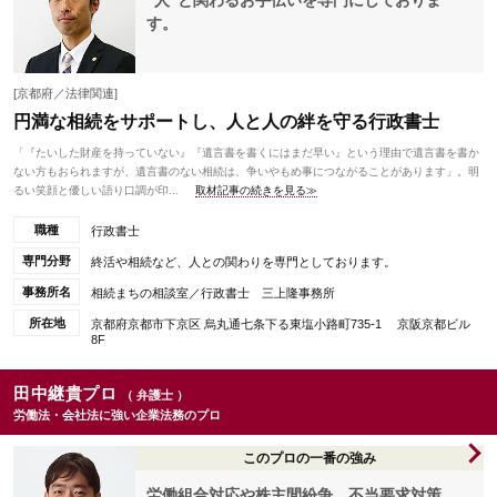
‟人”と関わるお手伝いを専門にしておりま
す。
[京都府／法律関連]
円満な相続をサポートし、人と人の絆を守る行政書士
「『たいした財産を持っていない』『遺言書を書くにはまだ早い』という理由で遺言書を書か
ない方もおられますが、遺言書のない相続は、争いやもめ事につながることがあります」。明
るい笑顔と優しい語り口調が印...
取材記事の続きを見る≫
職種
行政書士
専門分野
終活や相続など、人との関わりを専門としております。
事務所名
相続まちの相談室／行政書士 三上隆事務所
所在地
京都府京都市下京区 烏丸通七条下る東塩小路町735-1 京阪京都ビル
8F
田中継貴プロ
（ 弁護士 ）
労働法・会社法に強い企業法務のプロ
このプロの一番の強み
労働組合対応や株主間紛争、不当要求対策