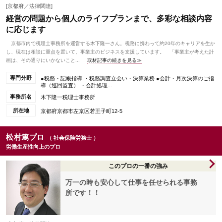
[京都府／法律関連]
経営の問題から個人のライフプランまで、多彩な相談内容
に応じます
京都市内で税理士事務所を運営する木下隆一さん。税務に携わって約20年のキャリアを生か
し、現在は相談に重点を置いて、事業主のビジネスを支援しています。 「事業主が考えた計
画は、その通りにいかないこと...
取材記事の続きを見る≫
専門分野
●税務・記帳指導 ・税務調査立会い・決算業務 ●会計・月次決算のご指
導（巡回監査） ・会計処理...
事務所名
木下隆一税理士事務所
所在地
京都府京都市左京区若王子町12-5
松村篤プロ
（ 社会保険労務士 ）
労働生産性向上のプロ
このプロの一番の強み
万一の時も安心して仕事を任せられる事務
所です！！