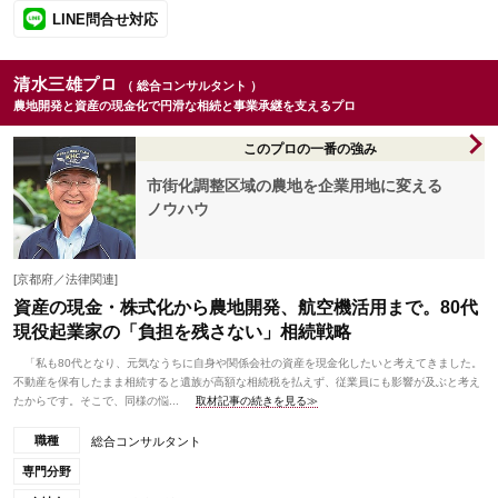
LINE問合せ対応
清水三雄プロ
（ 総合コンサルタント ）
農地開発と資産の現金化で円滑な相続と事業承継を支えるプロ
このプロの一番の強み
市街化調整区域の農地を企業用地に変える
ノウハウ
[京都府／法律関連]
資産の現金・株式化から農地開発、航空機活用まで。80代
現役起業家の「負担を残さない」相続戦略
「私も80代となり、元気なうちに自身や関係会社の資産を現金化したいと考えてきました。
不動産を保有したまま相続すると遺族が高額な相続税を払えず、従業員にも影響が及ぶと考え
たからです。そこで、同様の悩...
取材記事の続きを見る≫
職種
総合コンサルタント
専門分野