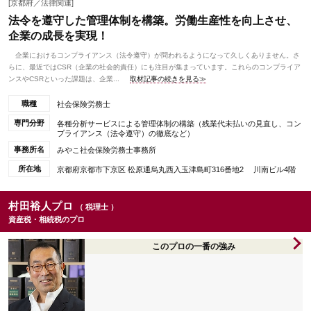
[京都府／法律関連]
法令を遵守した管理体制を構築。労働生産性を向上させ、
企業の成長を実現！
企業におけるコンプライアンス（法令遵守）が問われるようになって久しくありません。さ
らに、最近ではCSR（企業の社会的責任）にも注目が集まっています。これらのコンプライア
ンスやCSRといった課題は、企業...
取材記事の続きを見る≫
職種
社会保険労務士
専門分野
各種分析サービスによる管理体制の構築（残業代未払いの見直し、コン
プライアンス（法令遵守）の徹底など）
事務所名
みやこ社会保険労務士事務所
所在地
京都府京都市下京区 松原通烏丸西入玉津島町316番地2 川南ビル4階
村田裕人プロ
（ 税理士 ）
資産税・相続税のプロ
このプロの一番の強み