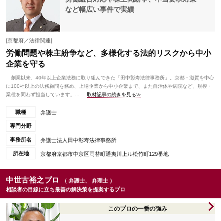
など幅広い事件で実績
[京都府／法律関連]
労働問題や株主紛争など、多様化する法的リスクから中小
企業を守る
創業以来、40年以上企業法務に取り組んできた「田中彰寿法律事務所」。京都・滋賀を中心
に100社以上の法務顧問を務め、上場企業から中小企業まで、また自治体や病院など、規模・
業種を問わず担当しています。...
取材記事の続きを見る≫
職種
弁護士
専門分野
事務所名
弁護士法人田中彰寿法律事務所
所在地
京都府京都市中京区両替町通夷川上ル松竹町129番地
中世古裕之プロ
（ 弁護士、 弁理士 ）
相談者の目線に立ち最善の解決策を提案するプロ
このプロの一番の強み