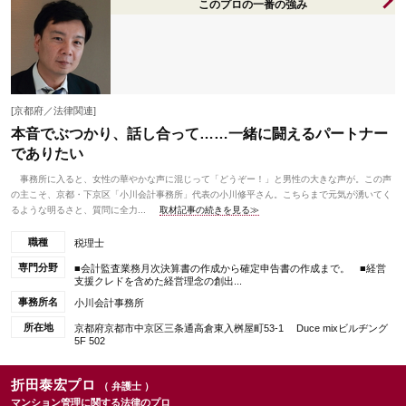
このプロの一番の強み
[京都府／法律関連]
本音でぶつかり、話し合って……一緒に闘えるパートナー
でありたい
事務所に入ると、女性の華やかな声に混じって「どうぞー！」と男性の大きな声が。この声
の主こそ、京都・下京区「小川会計事務所」代表の小川修平さん。こちらまで元気が湧いてく
るような明るさと、質問に全力...
取材記事の続きを見る≫
職種
税理士
専門分野
■会計監査業務月次決算書の作成から確定申告書の作成まで。 ■経営
支援クレドを含めた経営理念の創出...
事務所名
小川会計事務所
所在地
京都府京都市中京区三条通高倉東入桝屋町53-1 Duce mixビルヂング
5F 502
折田泰宏プロ
（ 弁護士 ）
マンション管理に関する法律のプロ