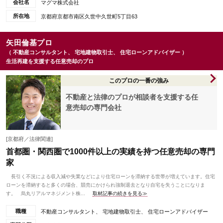
会社名
マグマ株式会社
所在地
京都府京都市南区久世中久世町5丁目63
矢田倫基プロ
（ 不動産コンサルタント、 宅地建物取引士、 住宅ローンアドバイザー ）
生活再建を支援する任意売却のプロ
このプロの一番の強み
不動産と法律のプロが相談者を支援する任
意売却の専門会社
[京都府／法律関連]
首都圏・関西圏で1000件以上の実績を持つ任意売却の専門
家
長引く不況による収入減や失業などにより住宅ローンを滞納する世帯が増えています。住宅
ローンを滞納すると多くの場合、競売にかけられ強制退去となり自宅を失うことになりま
す。 烏丸リアルマネジメント株...
取材記事の続きを見る≫
職種
不動産コンサルタント、 宅地建物取引士、 住宅ローンアドバイザー