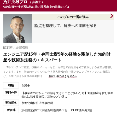
拾井央雄プロ
（ 弁護士 ）
知的財産や技術系法務に強い理系出身の法律のプロ
このプロの一番の強み
論点を整理して、解決への道筋を探る
[京都府／法律関連]
エンジニア歴15年・弁理士歴5年の経験を駆使した知的財
産や技術系法務のエキスパート
ITやコンテンツ産業、技術系メーカーなど、近年は知的財産を経営資源とする企業が急増し
ています。また、社会のデジタル化に伴う個人情報の取り扱いやコンプライアンスの徹底な
ど、企業における法務の重要性は...
取材記事の続きを見る≫
職種
弁護士
専門分野
【事業者の方からご相談を受けることが多い分野】知的財産を含む事業
者の法務支援寺院／墓地などの運...
事務所名
京都北山特許法律事務所
所在地
京都府京都市下京区新町通四条下る CUBE西烏丸9階