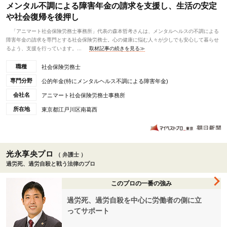
メンタル不調による障害年金の請求を支援し、生活の安定
や社会復帰を後押し
「アニマート社会保険労務士事務所」代表の森本哲考さんは、メンタルヘルスの不調による
障害年金の請求を専門とする社会保険労務士。心の健康に悩む人々が少しでも安心して暮らせ
るよう、支援を行っています。...
取材記事の続きを見る≫
職種
社会保険労務士
専門分野
公的年金(特にメンタルヘルス不調による障害年金)
会社名
アニマート社会保険労務士事務所
所在地
東京都江戸川区南葛西
光永享央プロ
（ 弁護士 ）
過労死、過労自殺と戦う法律のプロ
このプロの一番の強み
過労死、過労自殺を中心に労働者の側に立
ってサポート