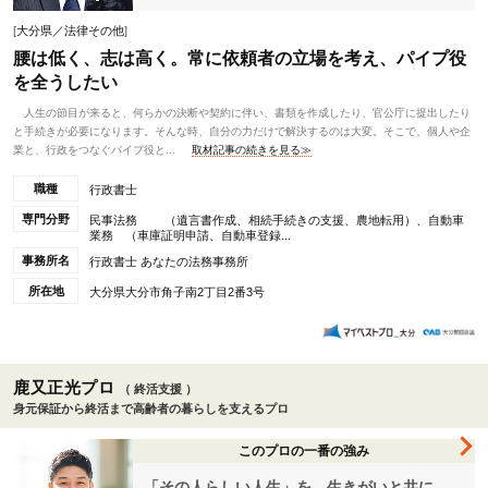
[
大分県／法律その他
]
腰は低く、志は高く。常に依頼者の立場を考え、パイプ役
を全うしたい
人生の節目が来ると、何らかの決断や契約に伴い、書類を作成したり、官公庁に提出したり
と手続きが必要になります。そんな時、自分の力だけで解決するのは大変。そこで、個人や企
業と、行政をつなぐパイプ役と...
取材記事の続きを見る≫
職種
行政書士
専門分野
民事法務 （遺言書作成、相続手続きの支援、農地転用）、自動車
業務 （車庫証明申請、自動車登録...
事務所名
行政書士 あなたの法務事務所
所在地
大分県大分市角子南2丁目2番3号
鹿又正光プロ
（ 終活支援 ）
身元保証から終活まで高齢者の暮らしを支えるプロ
このプロの一番の強み
「その人らしい人生」を、生きがいと共に