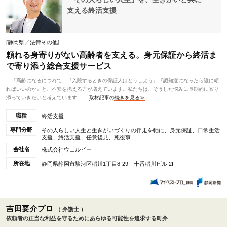
支える終活支援
[
静岡県／法律その他
]
頼れる身寄りがない高齢者を支える。身元保証から終活ま
で寄り添う総合支援サービス
「高齢になるにつれて、『入院するときの保証人はどうしよう』『認知症になったら誰に頼
ればいいのか』と、不安を抱える方が増えています。私たちは、そうした悩みに長期的に寄り
添っていきたいと考えています...
取材記事の続きを見る≫
職種
終活支援
専門分野
その人らしい人生と生きがいづくりの伴走を軸に、身元保証、日常生活
支援、終活支援、任意後見、死後事...
会社名
株式会社ウェルビー
所在地
静岡県静岡市駿河区稲川1丁目8-29 十番稲川ビル 2F
吉田要介プロ
（ 弁護士 ）
依頼者の正当な利益を守るためにあらゆる可能性を追求する町弁