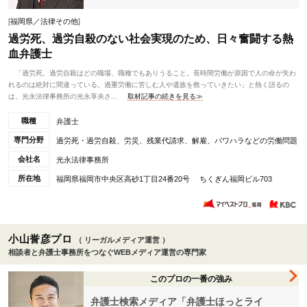
[
福岡県／法律その他
]
過労死、過労自殺のない社会実現のため、日々奮闘する熱
血弁護士
「過労死、過労自殺はどの職場、職種でもありうること。長時間労働が原因で人の命が失わ
れるのは絶対に間違っている。過重労働に苦しむ人や遺族を救っていきたい」と熱く語るの
は、光永法律事務所の光永享央さ...
取材記事の続きを見る≫
職種
弁護士
専門分野
過労死・過労自殺、労災、残業代請求、解雇、パワハラなどの労働問題
会社名
光永法律事務所
所在地
福岡県福岡市中央区高砂1丁目24番20号 ちくぎん福岡ビル703
小山誉彦プロ
（ リーガルメディア運営 ）
相談者と弁護士事務所をつなぐWEBメディア運営の専門家
このプロの一番の強み
弁護士検索メディア「弁護士ほっとライ