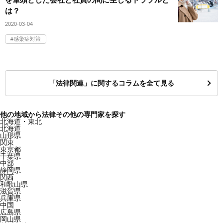
は？
2020-03-04
感染症対策
「法律関連」に関するコラムを全て見る
他の地域から法律その他の専門家を探す
北海道・東北
北海道
山形県
関東
東京都
千葉県
中部
静岡県
関西
和歌山県
滋賀県
兵庫県
中国
広島県
岡山県