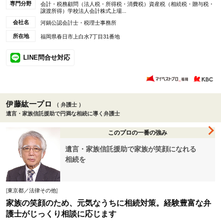
専門分野
会計・税務顧問（法人税・所得税・消費税）資産税（相続税・贈与税・
譲渡所得）学校法人会計株式上場...
会社名
河鍋公認会計士・税理士事務所
所在地
福岡県春日市上白水7丁目31番地
LINE問合せ対応
伊藤紘一プロ
（ 弁護士 ）
遺言・家族信託援助で円満な相続に導く弁護士
このプロの一番の強み
遺言・家族信託援助で家族が笑顔になれる
相続を
[
東京都／法律その他
]
家族の笑顔のため、元気なうちに相続対策。経験豊富な弁
護士がじっくり相談に応じます