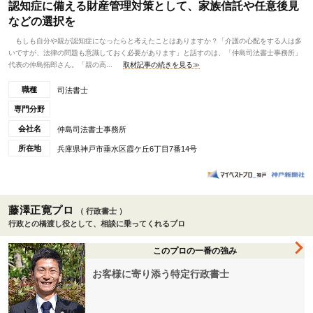
認知症に備える財産管理対策として、家族信託や任意後見
などの選択を
もしも自分や親が認知症になったらと考えたことはありますか？「介護の心配をする人は多
いですが、法律の問題も意識しておく必要があります」と話すのは、「仲島司法書士事務所」
代表の仲島拓郎さん。「親の高...
取材記事の続きを見る≫
職種
司法書士
専門分野
会社名
仲島司法書士事務所
所在地
兵庫県神戸市垂水区霞ケ丘6丁目7番14号
藤澤正寛プロ
（ 行政書士 ）
行政との橋渡し役として、相談に乗ってくれるプロ
このプロの一番の強み
お客様に寄り添う特定行政書士