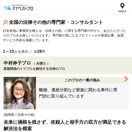
AREA
全国の法律その他の専門家・コンサルタント
日本各地に事務所を構える「法律その他」に関する専門家の中から、あなたにぴった
りのプロをお探しいただけます。 専門家の気になるプロフィールや取材記事、経歴、
サービス内容を掲載しています。
1～15
28
人を表示 ／ 全
件
中村伸子プロ
（ 弁護士 ）
家族関係のトラブルを解決する法律のプロ
このプロの一番の強み
離婚、遺産分割など家族に関わる事件に専
門的に取り組んでいます
[
福岡県／法律その他
]
未来に禍根を残さず、依頼人と相手方の双方が満足できる
解決法を模索