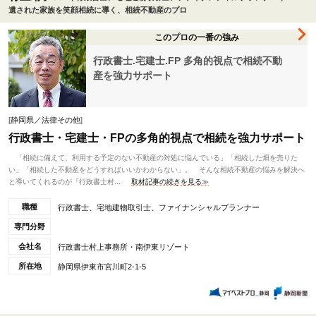
遺された家族を笑顔相続に導く、相続不動産のプロ
このプロの一番の強み
行政書士.宅建士.FP 多角的視点で相続不動
産を強力サポート
[
静岡県／法律その他
]
行政書士・宅建士・FPの多角的視点で相続を強力サポート
「相続に備えて、利用する予定のない不動産の対処に悩んでいる」「相続した畑を売りた
い」「相続した不動産をどうすればいいかわからない」。 そんな相続不動産の悩みを解決へ
と導いてくれるのが『行政書士村...
取材記事の続きを見る≫
職種
行政書士、宅地建物取引士、ファイナンシャルプランナー
専門分野
会社名
行政書士村上事務所・南伊東リゾート
所在地
静岡県伊東市宮川町2-1-5