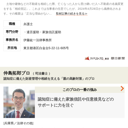
土地や建物などの不動産を相続した際、亡くなった人から受け継いだ人へ不動産の名義変更
をする「相続登記」。これまでは当事者の任意でしたが、2024年4月28日から義務化されま
す。その概要は「正当な理由がない...
取材記事の続きを見る≫
職種
弁護士
専門分野
・遺言援助・家族信託援助
事務所名
伊藤紘一法律事務所
所在地
東京都港区白金台5-22-11-605号
仲島拓郎プロ
（ 司法書士 ）
認知症に備えた財産管理や相続を支える「親の高齢対策」のプロ
このプロの一番の強み
認知症に備えた家族信託や任意後見などの
サポートに力を注ぐ
[
兵庫県／法律その他
]