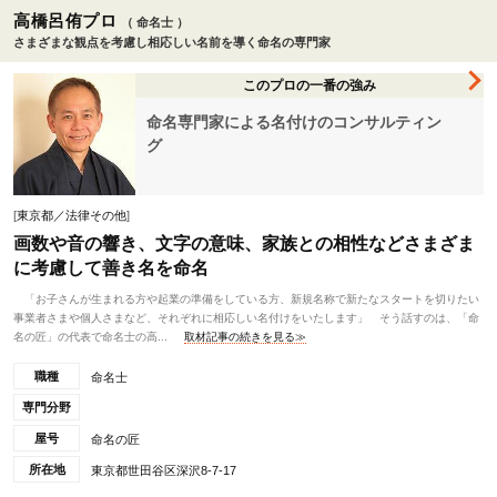
高橋呂侑プロ
（ 命名士 ）
さまざまな観点を考慮し相応しい名前を導く命名の専門家
このプロの一番の強み
命名専門家による名付けのコンサルティン
グ
[
東京都／法律その他
]
画数や音の響き、文字の意味、家族との相性などさまざま
に考慮して善き名を命名
「お子さんが生まれる方や起業の準備をしている方、新規名称で新たなスタートを切りたい
事業者さまや個人さまなど、それぞれに相応しい名付けをいたします」 そう話すのは、「命
名の匠」の代表で命名士の高...
取材記事の続きを見る≫
職種
命名士
専門分野
屋号
命名の匠
所在地
東京都世田谷区深沢8-7-17