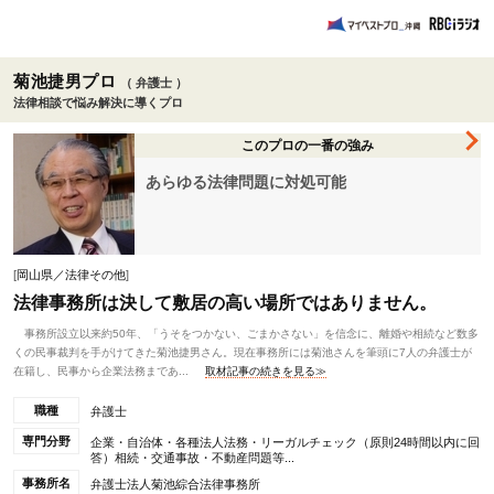
菊池捷男プロ
（ 弁護士 ）
法律相談で悩み解決に導くプロ
このプロの一番の強み
あらゆる法律問題に対処可能
[
岡山県／法律その他
]
法律事務所は決して敷居の高い場所ではありません。
事務所設立以来約50年、「うそをつかない、ごまかさない」を信念に、離婚や相続など数多
くの民事裁判を手がけてきた菊池捷男さん。現在事務所には菊池さんを筆頭に7人の弁護士が
在籍し、民事から企業法務まであ...
取材記事の続きを見る≫
職種
弁護士
専門分野
企業・自治体・各種法人法務・リーガルチェック（原則24時間以内に回
答）相続・交通事故・不動産問題等...
事務所名
弁護士法人菊池綜合法律事務所