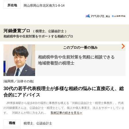
所在地
岡山県岡山市北区南方1-8-14
河鍋優寛プロ
（ 税理士、公認会計士 ）
相続税申告や生前対策をサポートする相続のプロ
このプロの一番の強み
相続税申告や生前対策を気軽に相談できる
地域密着型の税理士
[
福岡県／法律その他
]
30代の若手代表税理士が多様な相続の悩みに直接応え、総
合的にアドバイス
JR博多南駅から徒歩8分の場所に事務所を構える「河鍋公認会計士・税理士事務所」。代表
の河鍋優寛さんは、公認会計士・税理士として、個人や個人事業主、法人をサポートしていま
す。 河鍋さんが特に力を入れ...
取材記事の続きを見る≫
職種
税理士、公認会計士