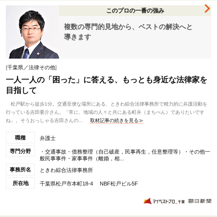
このプロの一番の強み
複数の専門的見地から、ベストの解決へと
導きます
[
千葉県／法律その他
]
一人一人の「困った」に答える、もっとも身近な法律家を
目指して
松戸駅から徒歩1分。交通至便な場所にある、ときわ綜合法律事務所で精力的に弁護活動を
行っている吉田要介さん。「常に、地域の人々と共にある町弁（まちべん）でありたいです
ね」。そうおっしゃる吉田さんの...
取材記事の続きを見る≫
職種
弁護士
専門分野
・交通事故・債務整理（自己破産，民事再生，任意整理等）・その他一
般民事事件・家事事件（離婚，相...
事務所名
ときわ綜合法律事務所
所在地
千葉県松戸市本町18-4 NBF松戸ビル5F