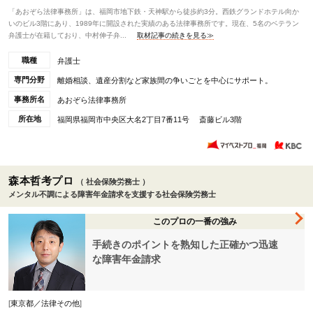
「あおぞら法律事務所」は、福岡市地下鉄・天神駅から徒歩約3分。西鉄グランドホテル向か
いのビル3階にあり、1989年に開設された実績のある法律事務所です。現在、5名のベテラン
弁護士が在籍しており、中村伸子弁...
取材記事の続きを見る≫
職種
弁護士
専門分野
離婚相談、遺産分割など家族間の争いごとを中心にサポート。
事務所名
あおぞら法律事務所
所在地
福岡県福岡市中央区大名2丁目7番11号 斎藤ビル3階
森本哲考プロ
（ 社会保険労務士 ）
メンタル不調による障害年金請求を支援する社会保険労務士
このプロの一番の強み
手続きのポイントを熟知した正確かつ迅速
な障害年金請求
[
東京都／法律その他
]