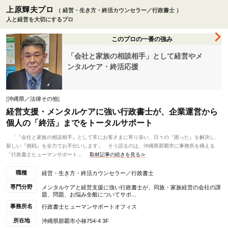
上原輝夫プロ
（ 経営・生き方・終活カウンセラー／行政書士 ）
人と経営を大切にするプロ
このプロの一番の強み
「会社と家族の相談相手」として経営やメ
ンタルケア・終活応援
[
沖縄県／法律その他
]
経営支援・メンタルケアに強い行政書士が、企業運営から
個人の「終活」までをトータルサポート
「『会社と家族の相談相手』として常にお客さまに寄り添い、日々の『困った』を解決し、
新しい『挑戦』を全力でお手伝いします」 そう語るのは、沖縄県那覇市に事務所を構える
「行政書士ヒューマンサポート...
取材記事の続きを見る≫
職種
経営・生き方・終活カウンセラー／行政書士
専門分野
メンタルケアと経営支援に強い行政書士が、同族・家族経営の会社の課
題、問題、お悩み全般についてサポ...
事務所名
行政書士ヒューマンサポートオフィス
所在地
沖縄県那覇市小禄754-4 3F