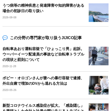
うつ病等の精神疾患と発達障害や知的障害がある
場合の初診日の取り扱い
2026-08-08
この分野の専門家が取り扱うJIJICO記事
自転車あおり運転容疑で「ひょっこり男」起訴。
ウーバーイーツ配達員の事故など自転車トラブル
の現状と罰則について
2020-11-28
ボビー・オロゴンさんが妻への暴行容疑で逮捕、
外出自粛で増加のDVから逃れる方法は
2020-05-26
新型コロナウイルス感染症が拡大。「感染隠し」
を筆頭とした会社と社員の間に生じるトラブルと