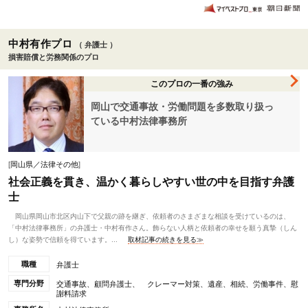
中村有作プロ
（ 弁護士 ）
損害賠償と労務関係のプロ
このプロの一番の強み
岡山で交通事故・労働問題を多数取り扱っ
ている中村法律事務所
[
岡山県／法律その他
]
社会正義を貫き、温かく暮らしやすい世の中を目指す弁護
士
岡山県岡山市北区内山下で父親の跡を継ぎ、依頼者のさまざまな相談を受けているのは、
「中村法律事務所」の弁護士・中村有作さん。飾らない人柄と依頼者の幸せを願う真摯（しん
し）な姿勢で信頼を得ています。...
取材記事の続きを見る≫
職種
弁護士
専門分野
交通事故、顧問弁護士、 クレーマー対策、遺産、相続、労働事件、慰
謝料請求