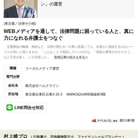
ン」の運営
[
東京都／法律その他
]
WEBメディアを通して、法律問題に困っている人と、真に
力になれる弁護士をつなぐ
交通事故や離婚、相続など、法律が関わる一大事に直面しても、弁護士に相談するのはハー
ドルが高いと感じるもの。「こんなことで相談していいのかな」「高額な費用がかかりそう」
など不安が多く、いざ決意した...
取材記事の続きを見る≫
職種
リーガルメディア運営
専門分野
会社名
株式会社ベルクライン
所在地
東京都台東区台東3-15-3 MARKSQUARE御徒町9階
LINE問合せ対応
村上靖プロ
（ 行政書士、宅地建物取引士、ファイナンシャルプランナー ）