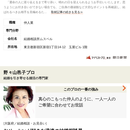
「運命の人に巡り会えるまで寄り添い、晴れの日を迎えられるようお手伝いいたします。思
うようにお付き合いができない場合でも、ご自身の価値観など大切なポイントを再確認し、結
ばれるべきお相手を見極めるた...
取材記事の続きを見る≫
職種
仲人業
専門分野
会社名
結婚相談所ムスベル
所在地
東京都新宿区新宿1丁目14-12 玉屋ビル 1階
野々山邑子プロ
結婚を引き寄せる婚活の専門家
このプロの一番の強み
真心のこもった仲人のように、一人一人の
ご希望に合わせてお世話
[
大阪府／結婚相談・お見合い
]