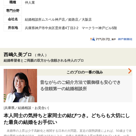
職種
仲人業
専門分野
会社名
結婚相談所ムスベル神戸店／姫路店／大阪店
所在地
兵庫県神戸市中央区雲井通4丁目2-2 マークラー神戸ビル5階
西嶋久美プロ
（ 仲人 ）
結婚希望者とご両親の双方から信頼される仲人のプロ
このプロの一番の強み
昔ながらのご紹介方法で親御様も安心でき
る信頼第一の結婚相談所
[
兵庫県／結婚相談・お見合い
]
本人同士の気持ちと家同士の結びつき。どちらも大切にし
た最良の結婚をお手伝い
未婚率の上昇は少子高齢化と相関する日本の大問題。直近の国勢調査によれば、50歳まで未
婚の男性は全体の23％、女性は15％に上り、今後も未婚率の上昇が予想されています。一方