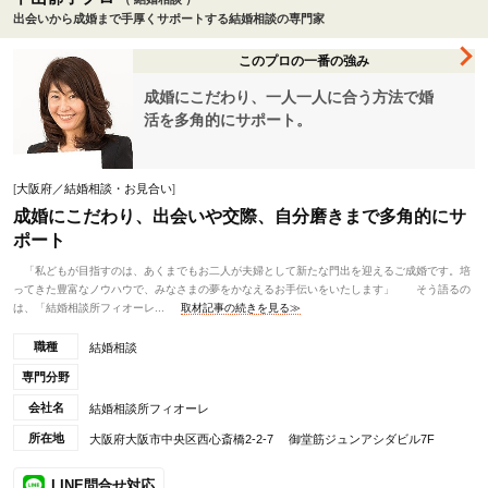
出会いから成婚まで手厚くサポートする結婚相談の専門家
このプロの一番の強み
成婚にこだわり、一人一人に合う方法で婚
活を多角的にサポート。
[
大阪府／結婚相談・お見合い
]
成婚にこだわり、出会いや交際、自分磨きまで多角的にサ
ポート
「私どもが目指すのは、あくまでもお二人が夫婦として新たな門出を迎えるご成婚です。培
ってきた豊富なノウハウで、みなさまの夢をかなえるお手伝いをいたします」 そう語るの
は、「結婚相談所フィオーレ...
取材記事の続きを見る≫
職種
結婚相談
専門分野
会社名
結婚相談所フィオーレ
所在地
大阪府大阪市中央区西心斎橋2-2-7 御堂筋ジュンアシダビル7F
LINE問合せ対応