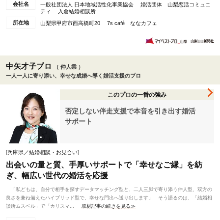
会社名
一般社団法人 日本地域活性化事業協会 婚活団体 山梨恋活コミュニ
ティ 入倉結婚相談所
所在地
山梨県甲府市西高橋町20 7s café ななカフェ
中矢才子プロ
（ 仲人業 ）
一人一人に寄り添い、幸せな成婚へ導く婚活支援のプロ
このプロの一番の強み
否定しない伴走支援で本音を引き出す婚活
サポート
[
兵庫県／結婚相談・お見合い
]
出会いの量と質、手厚いサポートで「幸せなご縁」を紡
ぎ、幅広い世代の婚活を応援
「私どもは、自分で相手を探すデータマッチング型と、二人三脚で寄り添う仲人型、双方の
良さを兼ね備えたハイブリッド型で、幸せな門出へ送り出します」 そう語るのは、「結婚相
談所ムスベル」で「カリスマ...
取材記事の続きを見る≫