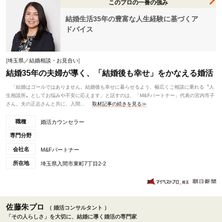
このプロの一番の強み
結婚生活35年の豊富な人生経験に基づくア
ドバイス
[
埼玉県／結婚相談・お見合い
]
結婚35年の夫婦が導く、「結婚後も幸せ」をかなえる婚活
「結婚はゴールではありません。結婚後も幸せに暮らせるよう、幅広くご相談に乗れる〝人
生相談所〟としてお悩みや不安に応えます」と話すのは、「M&Fパートナー」代表の宮内市子
さん。夫の正志さんと共に、入間...
取材記事の続きを見る≫
職種
婚活カウンセラー
専門分野
会社名
M&Fパートナー
所在地
埼玉県入間市東町7丁目2-2
佐藤朱プロ
（ 婚活コンサルタント ）
「その人らしさ」を大切に、結婚に導く婚活の専門家