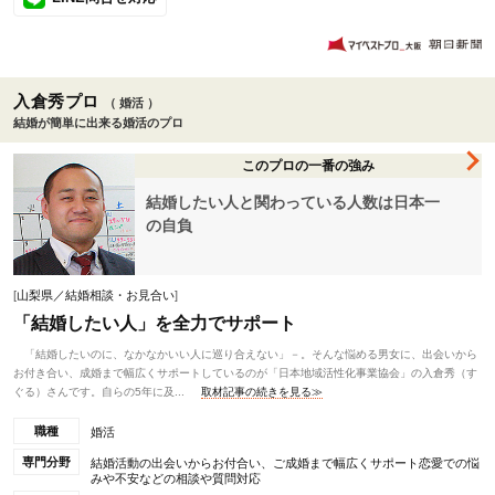
入倉秀プロ
（ 婚活 ）
結婚が簡単に出来る婚活のプロ
このプロの一番の強み
結婚したい人と関わっている人数は日本一
の自負
[
山梨県／結婚相談・お見合い
]
「結婚したい人」を全力でサポート
「結婚したいのに、なかなかいい人に巡り合えない」－。そんな悩める男女に、出会いから
お付き合い、成婚まで幅広くサポートしているのが「日本地域活性化事業協会」の入倉秀（す
ぐる）さんです。自らの5年に及...
取材記事の続きを見る≫
職種
婚活
専門分野
結婚活動の出会いからお付合い、ご成婚まで幅広くサポート恋愛での悩
みや不安などの相談や質問対応