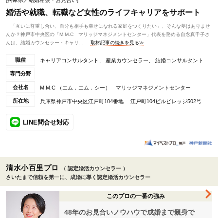
[
兵庫県／結婚相談・お見合い
]
婚活や就職、転職など女性のライフキャリアをサポート
「互いに尊重し合い、自分も相手も幸せになれる家庭をつくりたい」、そんな夢はありませ
んか？神戸市中央区の「M.M.C マリッジマネジメントセンター」代表を務める自念真千子さ
んは、結婚カウンセラー・キャリ...
取材記事の続きを見る≫
職種
キャリアコンサルタント、 産業カウンセラー、 結婚コンサルタント
専門分野
会社名
M.M.C （エム．エム．シー） マリッジマネジメントセンター
所在地
兵庫県神戸市中央区江戸町104番地 江戸町104ビルビレッジ502号
LINE問合せ対応
清水小百里プロ
（ 認定婚活カウンセラー ）
さいたまで信頼を第一に、成婚に導く認定婚活カウンセラー
このプロの一番の強み
48年のお見合いノウハウで成婚まで親身で