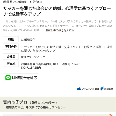
[
静岡県／結婚相談・お見合い
]
サッカーを通じた出会いと結婚。心理学に基づくアプロー
チで成婚率をアップ
周りを見ればカップルやファミリー。「一緒にスタジアムでサッカー観戦してくれる恋人が
欲しいなぁ」。 そんな思いを抱える人を手厚くサポートし、出会いから成婚（プロポーズ成
功）へと導いているのが、結婚...
取材記事の続きを見る≫
職種
結婚相談所
専門分野
・サッカーを軸とした婚活支援・交流イベント・お見合い指導・心理学
に基づいたカウンセリング
会社名
uno two（ウノツー）
所在地
静岡県静岡市葵区昭和町10-4 昭和町ビル401
KOKU1BASE内
LINE問合せ対応
宮内市子プロ
（ 婚活カウンセラー ）
「結婚後の幸せ」を大事にする婚活カウンセラー