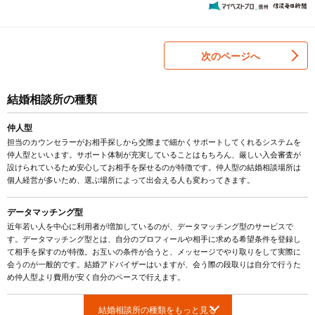
次のページへ
結婚相談所の種類
仲人型
担当のカウンセラーがお相手探しから交際まで細かくサポートしてくれるシステムを
仲人型といいます。サポート体制が充実していることはもちろん、厳しい入会審査が
設けられているため安心してお相手を探せるのが特徴です。仲人型の結婚相談場所は
個人経営が多いため、選ぶ場所によって出会える人も変わってきます。
データマッチング型
近年若い人を中心に利用者が増加しているのが、データマッチング型のサービスで
す。データマッチング型とは、自分のプロフィールや相手に求める希望条件を登録し
て相手を探すのが特徴。お互いの条件が合うと、メッセージでやり取りをして実際に
会うのが一般的です。結婚アドバイザーはいますが、会う際の段取りは自分で行うた
め仲人型より費用が安く自分のペースで行えます。
結婚相談所の種類をもっと見る