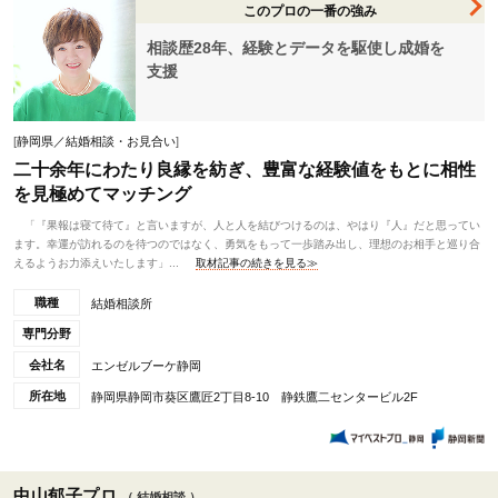
このプロの一番の強み
相談歴28年、経験とデータを駆使し成婚を
支援
[
静岡県／結婚相談・お見合い
]
二十余年にわたり良縁を紡ぎ、豊富な経験値をもとに相性
を見極めてマッチング
「『果報は寝て待て』と言いますが、人と人を結びつけるのは、やはり『人』だと思ってい
ます。幸運が訪れるのを待つのではなく、勇気をもって一歩踏み出し、理想のお相手と巡り合
えるようお力添えいたします」...
取材記事の続きを見る≫
職種
結婚相談所
専門分野
会社名
エンゼルブーケ静岡
所在地
静岡県静岡市葵区鷹匠2丁目8-10 静鉄鷹二センタービル2F
中山郁子プロ
（ 結婚相談 ）