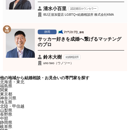
清水小百里
認定婚活カウンセラー
IBJ正規加盟店 LGBTQ+結婚相談所 株式会社KMA
3位
静岡
サッカー好きを成婚へ繋げるマッチング
のプロ
鈴木大樹
結婚相談所
uno two（ウノツー）
他の地域から結婚相談・お見合いの専門家を探す
北海道・東北
福島県
関東
東京都
神奈川県
埼玉県
北陸・甲信越
山梨県
長野県
中部
静岡県
岐阜県