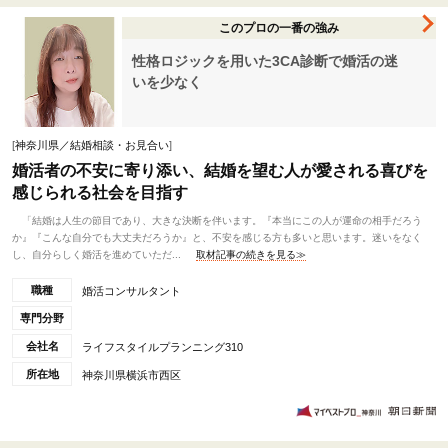
このプロの一番の強み
性格ロジックを用いた3CA診断で婚活の迷
いを少なく
[
神奈川県／結婚相談・お見合い
]
婚活者の不安に寄り添い、結婚を望む人が愛される喜びを
感じられる社会を目指す
「結婚は人生の節目であり、大きな決断を伴います。『本当にこの人が運命の相手だろう
か』『こんな自分でも大丈夫だろうか』と、不安を感じる方も多いと思います。迷いをなく
し、自分らしく婚活を進めていただ...
取材記事の続きを見る≫
職種
婚活コンサルタント
専門分野
会社名
ライフスタイルプランニング310
所在地
神奈川県横浜市西区