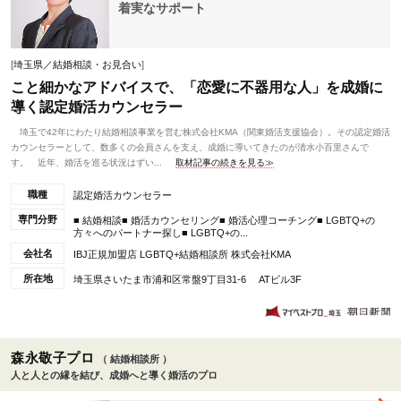
着実なサポート
[
埼玉県／結婚相談・お見合い
]
こと細かなアドバイスで、「恋愛に不器用な人」を成婚に
導く認定婚活カウンセラー
埼玉で42年にわたり結婚相談事業を営む株式会社KMA（関東婚活支援協会）。その認定婚活
カウンセラーとして、数多くの会員さんを支え、成婚に導いてきたのが清水小百里さんで
す。 近年、婚活を巡る状況はずい...
取材記事の続きを見る≫
職種
認定婚活カウンセラー
専門分野
■ 結婚相談■ 婚活カウンセリング■ 婚活心理コーチング■ LGBTQ+の
方々へのパートナー探し■ LGBTQ+の...
会社名
IBJ正規加盟店 LGBTQ+結婚相談所 株式会社KMA
所在地
埼玉県さいたま市浦和区常盤9丁目31-6 ATビル3F
森永敬子プロ
（ 結婚相談所 ）
人と人との縁を結び、成婚へと導く婚活のプロ