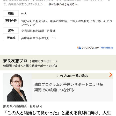
で、内閣府の調査では77％以上の...
取材記事の続きを見る≫
職種
仲人
専門分野
昔ながらのお見合い、縁談のお世話、ご本人の気持ちに寄り添ったカウ
ンセリング
屋号
会員制結婚相談所 芦屋縁
所在地
兵庫県芦屋市茶屋之町3-19
奈良友恵プロ
（ 結婚カウンセラー ）
短期間で成婚へと導く結婚サポートのプロ
このプロの一番の強み
独自プログラムと手厚いサポートにより短
期間での成婚につなげる
[
長野県／結婚相談・お見合い
]
「この人と結婚して良かった」と思える良縁に向け、人生