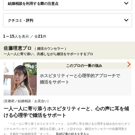
結婚相談を利用する際の注意点
クチコミ・評判
1～15
21
人を表示 ／ 全
件
佐藤理恵プロ
（ 婚活カウンセラー ）
一人一人に寄り添い、共感しながら婚活をサポートするプロ
このプロの一番の強み
ホスピタリティーと心理学的アプローチで
婚活をサポート
[
京都府／結婚相談・お見合い
]
一人一人に寄り添うホスピタリティーと、心の声に耳を傾
ける心理学で婚活をサポート
「一人一人に寄り添うホスピタリティーと、心の声に耳を傾ける心理学を組み合わせたオリ
ジナルカウンセリングで、婚活を応援します」と話すのは、婚活カウンセラーの佐藤理恵さ
ん。京都市で結婚相談所「オンラ...
取材記事の続きを見る≫