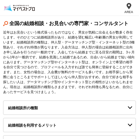
AREA
全国の結婚相談・お見合いの専門家・コンサルタント
近年はお見合いという格式張ったものではなく、男女が気軽に出会えるが数多く存在
します。そのひとつに結婚相談所があり、結婚を望む幅広い年齢層の男女が利用して
います。結婚相談所の種類は、仲人型・データマッチング型・インターネット型の3種
類あり、それぞれ特徴が異なります。入会方法は、仲人型の場合は結婚相談所に出向
き申し込みを行うのが一般的です。入会してから結婚までに至る目安の期間は、3ヶ月
から1年が一般的です。結婚を意識した結婚であるため、出会いから結婚まで短い傾向
にあります。データマッチング型やインターネット型は、オンライン上で希望の相手
を自分で見つけるので、プロフィールを入力すれば誰でも簡単に登録することができ
ます。また、女性の場合は、入会費が無料のサービスも多いです。お相手探しから実
際に会うところまでサポートしてほしいなら仲人型がおすすめ。自分で好きな相手を
探したい人は、データマッチング型やインターネット型との相性がよいかもしれませ
ん。現在は、結婚相談所の種類もさまざまです。それぞれ特徴も異なるため、自分に
あったサービスを見つけましょう。
結婚相談所の種類
結婚相談を利用するメリット