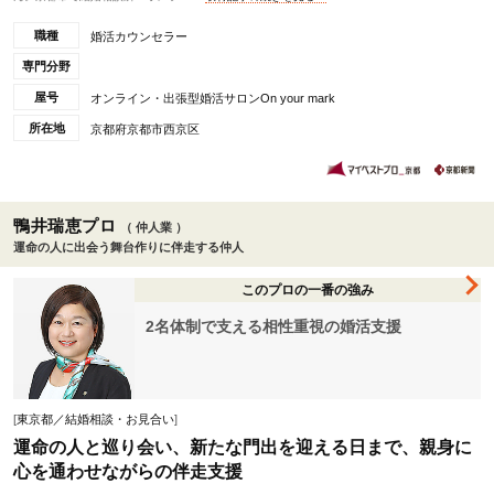
職種
婚活カウンセラー
専門分野
屋号
オンライン・出張型婚活サロンOn your mark
所在地
京都府京都市西京区
鴨井瑞恵プロ
（ 仲人業 ）
運命の人に出会う舞台作りに伴走する仲人
このプロの一番の強み
2名体制で支える相性重視の婚活支援
[
東京都／結婚相談・お見合い
]
運命の人と巡り会い、新たな門出を迎える日まで、親身に
心を通わせながらの伴走支援