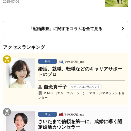
2018-07-09
「冠婚葬祭」に関するコラムを全て見る
アクセスランキング
1位
兵庫
婚活、就職、転職などのキャリアサポー
トのプロ
自念真千子
キャリアコンサルタント
M.M.C （エム．エム．シー） マリッジマネジメントセ
ンター
2位
埼玉
さいたまで信頼を第一に、成婚に導く認
定婚活カウンセラー