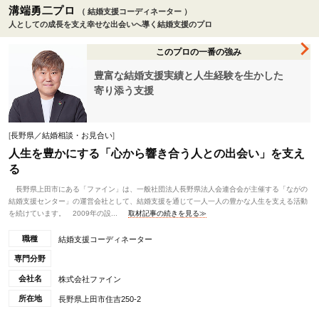
溝端勇二プロ
（ 結婚支援コーディネーター ）
人としての成長を支え幸せな出会いへ導く結婚支援のプロ
このプロの一番の強み
豊富な結婚支援実績と人生経験を生かした
寄り添う支援
[
長野県／結婚相談・お見合い
]
人生を豊かにする「心から響き合う人との出会い」を支え
る
長野県上田市にある「ファイン」は、一般社団法人長野県法人会連合会が主催する「ながの
結婚支援センター」の運営会社として、結婚支援を通じて一人一人の豊かな人生を支える活動
を続けています。 2009年の設...
取材記事の続きを見る≫
職種
結婚支援コーディネーター
専門分野
会社名
株式会社ファイン
所在地
長野県上田市住吉250-2