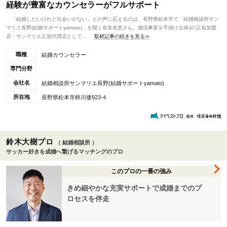
経験が豊富なカウンセラーがフルサポート
「結婚したいけれど出会いがない」との声に応えるのは、長野県松本市で「結婚相談所サン
マリエ長野(結婚サポートyamato)」を開く奈良友恵さん。婚活事業を手掛けるIBJの正規加盟
店・サンマリエ正規代理店として...
取材記事の続きを見る≫
職種
結婚カウンセラー
専門分野
会社名
結婚相談所サンマリエ長野(結婚サポートyamato)
所在地
長野県松本市梓川倭923-4
鈴木大樹プロ
（ 結婚相談所 ）
サッカー好きを成婚へ繋げるマッチングのプロ
このプロの一番の強み
きめ細やかな充実サポートで成婚までのプ
ロセスを伴走