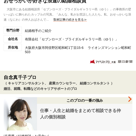
おせっかいが好きな浪速の結婚相談員
大阪市にある結婚相談所「セブンローズ・ブライダルギャラリー邑（ゆう）」の事務所の壁
いっぱいに飾られたカップルの写真。「みんな、私がお世話した人たち。私、おせっかいな浪
速（なにわ）の仲人おばさんで...
取材記事の続きを見る≫
専門分野
結婚相手のご紹介
会社名
有限会社「セブンローズ・ブライダルギャラリー邑（ゆう）」
所在地
大阪府大阪市阿倍野区昭和町1丁目15-6 ライオンズマンション昭和町
503
自念真千子プロ
（ キャリアコンサルタント、 産業カウンセラー、 結婚コンサルタント ）
婚活、就職、転職などのキャリアサポートのプロ
このプロの一番の強み
仕事・人生と結婚をまとめて相談できる仲
人の個別相談