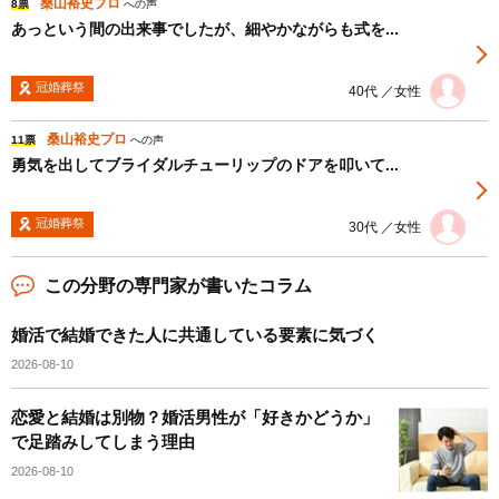
桑山裕史プロ
8票
への声
あっという間の出来事でしたが、細やかながらも式を...
冠婚葬祭
40代 ／女性
桑山裕史プロ
11票
への声
勇気を出してブライダルチューリップのドアを叩いて...
冠婚葬祭
30代 ／女性
この分野の専門家が書いたコラム
婚活で結婚できた人に共通している要素に気づく
2026-08-10
恋愛と結婚は別物？婚活男性が「好きかどうか」
で足踏みしてしまう理由
2026-08-10