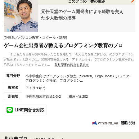
このプロの一番の強み
元任天堂のゲーム開発者による経験を交え
た少人数制の指導
[
沖縄県／パソコン教室・スクール・講座
]
ゲーム会社出身者が教えるプログラミング教育のプロ
「子どもたち自身が興味を持ったことを通して『考える力を身に付ける』のがプログラミン
グ教育です」と話すのは、宜野湾市嘉数にある「アトリエゆう」でプログラミング教室を営む
毛呂功（もろいさお）さんです...
取材記事の続きを見る≫
専門分野
小中学生向けプログラミング教室（Scratch、Lego Boost）ジュニア・
プログラミング検定、プログラミン...
教室名
アトリエゆう
所在地
沖縄県浦添市西原1-3-2 棚原ビル202
LINE問合せ対応
北山豊プロ