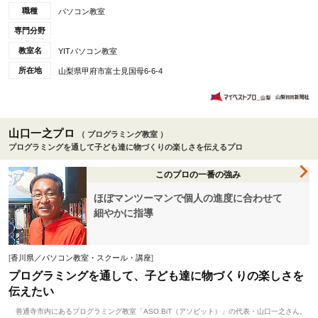
職種
パソコン教室
専門分野
教室名
YITパソコン教室
所在地
山梨県甲府市富士見国母6-6-4
山口一之プロ
（ プログラミング教室 ）
プログラミングを通して子ども達に物づくりの楽しさを伝えるプロ
このプロの一番の強み
ほぼマンツーマンで個人の進度に合わせて
細やかに指導
[
香川県／パソコン教室・スクール・講座
]
プログラミングを通して、子ども達に物づくりの楽しさを
伝えたい
善通寺市内にあるプログラミング教室「ASO.BiT（アソビット）」の代表・山口一之さん。