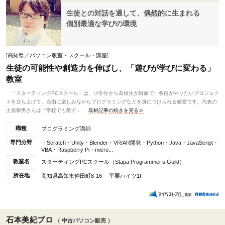
生徒との対話を通して、偶然的に生まれる
個別最適な学びの環境
[
高知県／パソコン教室・スクール・講座
]
生徒の可能性や創造力を伸ばし、「遊びが学びに変わる」
教室
「スターティングPCスクール」は、小学生から高校生が対象で、各自がやりたいプロジェク
トを立ち上げて、自由に楽しみながらプログラミングなどを身につけられる教室です。代表の
土居郁男さんは「学校でも塾で...
取材記事の続きを見る≫
職種
プログラミング講師
専門分野
・Scratch・Unity・Blender・VR/AR開発・Python・Java・JavaScript・
VBA・Raspberry Pi・micro...
教室名
スターティングPCスクール（Stapa Programmer’s Guild）
所在地
高知県高知市仲田町8-16 平栗ハイツ1F
石本美紀プロ
（ 中古パソコン販売 ）