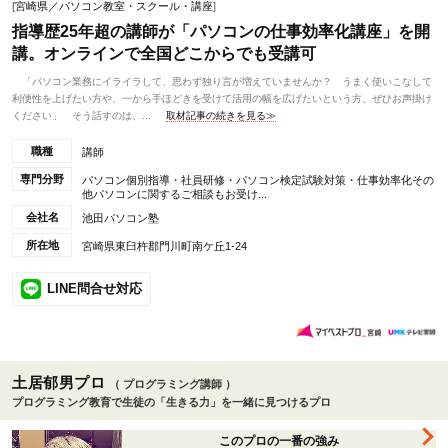
[
宮崎県／パソコン教室・スクール・講座
]
指導歴25年超の講師が「パソコンの仕事効率化講座」を開
講。オンラインで全国どこからでも受講可
「パソコン業務にイライラして、思わず独り言が増えていませんか？ うまく使いこなして
利便性を上げたい方や、一から手ほどきを受けて活用の幅を広げたいという方、ぜひお声掛け
ください」 そう話すのは、...
取材記事の続きを見る≫
職種
講師
専門分野
パソコン個別指導・社員研修・パソコン検定試験対策・仕事効率化その
他パソコンに関するご相談もお受け...
会社名
池田パソコン塾
所在地
宮崎県東臼杵郡門川町南ケ丘1-24
LINE問合せ対応
土居郁男プロ
（ プログラミング講師 ）
プログラミング教育で生徒の「生きる力」を一緒に見つけるプロ
このプロの一番の強み