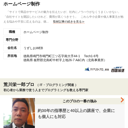
ホームページ制作
「サイトで商品やサービスの魅力を伝えたいが、社内にノウハウがなくうまくいかない」
「自社サイトを開設したいけれど、費用が高くつきそう」 これら中小企業や個人事業主が抱
える悩みや不安に応えるのは、徳...
取材記事の続きを見る≫
職種
ホームページ制作
専門分野
会社名
うずしおWEB
所在地
徳島県鳴門市鳴門町三ツ石字南大手44-1 Tech1-6号
徳島県 板野郡北島町中村字上地26-7 A&C内（北島事業所）
荒川栄一郎プロ
（ IT・プログラミング関連 ）
初心者から業務で使う人までプログラミングを教える専門家
このプロの一番の強み
約30年の指導歴と40以上の講座で、企業に
も個人にも対応