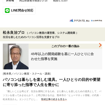
所在地
岡山県倉敷市鶴形1-2-15 鶴形ビル207
LINE問合せ対応
松永良治プロ
（ パソコン教室の運営業、システム開発業 ）
生活を楽しむためのパソコン活用を支援するプロ
このプロの一番の強み
45年以上の開発経験を基に一人ひとりに合
わせた指導を実施
[
熊本県／パソコン教室・スクール・講座
]
パソコンは暮らしを楽しむ道具。一人ひとりの目的や要望
に寄り添った指導で人生を豊かに
「難しいことは考えず、生活を便利にするため、また暮らしを楽しむための道具として、パ
ソコンを使ってみませんか？」と呼び掛けるのは、熊本市の「ヒューマネット情報」の代表・
松永良治さん。エンジニアとし...
取材記事の続きを見る≫