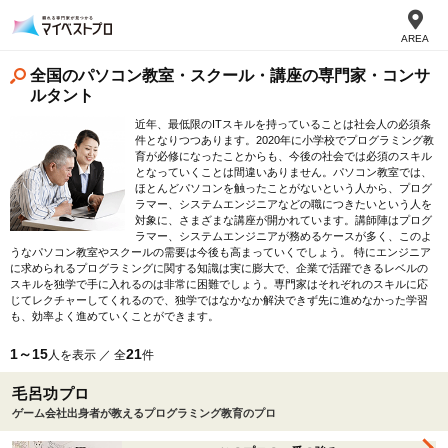
AREA
全国のパソコン教室・スクール・講座の専門家・コンサ
ルタント
近年、最低限のITスキルを持っていることは社会人の必須条
件となりつつあります。2020年に小学校でプログラミング教
育が必修になったことからも、今後の社会では必須のスキル
となっていくことは間違いありません。パソコン教室では、
ほとんどパソコンを触ったことがないという人から、プログ
ラマー、システムエンジニアなどの職につきたいという人を
対象に、さまざまな講座が開かれています。講師陣はプログ
ラマー、システムエンジニアが務めるケースが多く、このよ
うなパソコン教室やスクールの需要は今後も高まっていくでしょう。 特にエンジニア
に求められるプログラミングに関する知識は実に膨大で、企業で活躍できるレベルの
スキルを独学で手に入れるのは非常に困難でしょう。専門家はそれぞれのスキルに応
じてレクチャーしてくれるので、独学ではなかなか解決できず先に進めなかった学習
も、効率よく進めていくことができます。
1～15
21
人を表示 ／ 全
件
毛呂功プロ
ゲーム会社出身者が教えるプログラミング教育のプロ