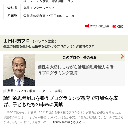
理・システム修復・障害復旧・リプ...
会社名
九州インターワークス
所在地
佐賀県鳥栖市蔵上3丁目155 C-101
山田和男プロ
（ パソコン教室 ）
生徒の個性を生かした指導を心掛けるプログラミング教育のプロ
このプロの一番の強み
個性を大切にしながら論理的思考能力を養
うプログラミング教育
[
山梨県／パソコン教室・スクール・講座
]
論理的思考能力を養うプログラミング教育で可能性を広
げ、子どもたちの未来に貢献
2020年度から小学校で、2021年度から中学校でプログラミング教育が必修となりました。
保護者の中には、「子どもが勉強についていけるか不安」「自分が経験していないので教え方
が分からない」という人も多いの...
取材記事の続きを見る≫