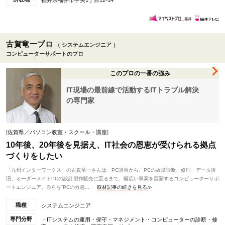
福井県福井市中央1丁目12-14
古賀竜一プロ
（ システムエンジニア ）
コンピューターサポートのプロ
このプロの一番の強み
IT現場の最前線で活動するITトラブル解決
の専門家
[
佐賀県／パソコン教室・スクール・講座
]
10年後、20年後を見据え、IT社会の恩恵が受けられる拠点
づくりをしたい
「九州インターワークス」の古賀竜一さんは、PC講習から、PCの故障診断、修理、データ復
旧、オーダーメイドPCの設計製作販売に至るまで、幅広い事業を展開するコンピューターサポ
ートエンジニア。自らを“PCの救急...
取材記事の続きを見る≫
職種
システムエンジニア
専門分野
・ITシステムの運用・保守・マネジメント・コンピューターの診断・修