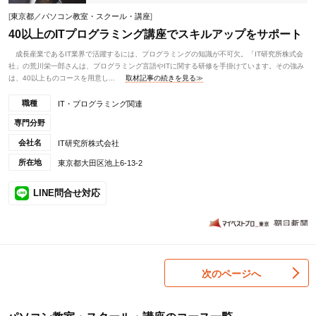
[
東京都／パソコン教室・スクール・講座
]
40以上のITプログラミング講座でスキルアップをサポート
成長産業であるIT業界で活躍するには、プログラミングの知識が不可欠。「IT研究所株式会
社」の荒川栄一郎さんは、プログラミング言語やITに関する研修を手掛けています。その強み
は、40以上ものコースを用意し...
取材記事の続きを見る≫
職種
IT・プログラミング関連
専門分野
会社名
IT研究所株式会社
所在地
東京都大田区池上6-13-2
LINE問合せ対応
次のページへ