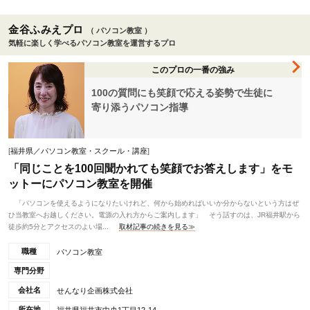
金谷ふみえプロ
（ パソコン教室 ）
気軽に楽しく学べるパソコン教室を運営するプロ
このプロの一番の強み
100の質問にも笑顔で応える姿勢で生徒に
寄り添うパソコン指導
[
福井県／パソコン教室・スクール・講座
]
「同じことを100回聞かれても笑顔でお答えします」をモ
ットーにパソコン教室を開催
「パソコンを使えるようになりたいけれど、何から始めればいいか分からないという方はぜ
ひ当教室へお越しください。電源の入れ方からご案内します」 そう話すのは、JR福井駅から
徒歩約5分とアクセスのよい場...
取材記事の続きを見る≫
職種
パソコン教室
専門分野
会社名
せんなり企画株式会社
所在地