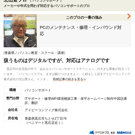
（ パソコンサポート ）
メーカーや年式を問わず対応するパソコンサポートのプロ
このプロの一番の強み
PCのメンテナンス・修理・インバウンド対
応
[
青森県／パソコン教室・スクール・講座
]
扱うものはデジタルですが、対応はアナログです
黒石市の住宅街の中で「あおもりパソコンサポートステーション」の大きな看板が目立って
います。「パソコントラブル、まずは駆けつけますよ！」と頼もしく話すアイピーコンフィグ
株式会社の北山豊さん。インタ...
取材記事の続きを見る≫
職種
パソコンサポート
専門分野
ITサポート・修理WiFi環境構築工事・保守ホームページ制作中国語通
訳、翻訳
会社名
アイピーコンフィグ株式会社
所在地
青森県黒石市ちとせ2丁目76
（ベニマート黒石店近く）