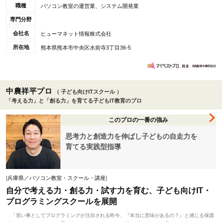
職種
パソコン教室の運営業、システム開発業
専門分野
会社名
ヒューマネット情報株式会社
所在地
熊本県熊本市中央区水前寺3丁目36-5
中農祥平プロ
（ 子ども向けITスクール ）
「考える力」と「創る力」を育てる子どもIT教育のプロ
このプロの一番の強み
思考力と創造力を伸ばし子どもの自走力を
育てる実践型指導
[
兵庫県／パソコン教室・スクール・講座
]
自分で考える力・創る力・試す力を育む、子ども向けIT・
プログラミングスクールを展開
「習い事としてプログラミングが注目される昨今、『本当に意味があるの？』と感じる保護