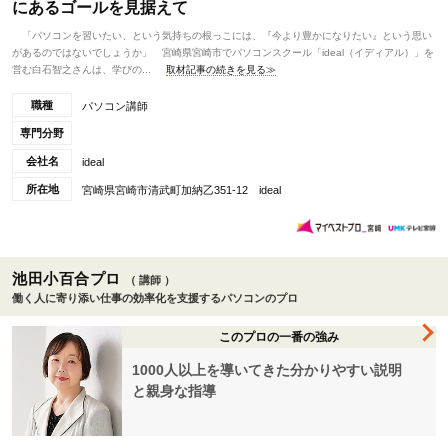
にあるゴールを見据えて
「パソコンを習いたい、という気持ちの根っこには、『今より豊かになりたい』という思い
があるのではないでしょうか」 宮崎県宮崎市でパソコンスクール「ideal（イディアル）」を
営む白石智之さんは、学びの...
取材記事の続きを見る≫
職種
パソコン講師
専門分野
会社名
ideal
所在地
宮崎県宮崎市清武町加納乙351-12 ideal
池田小百合プロ
（ 講師 ）
働く人に寄り添い仕事の効率化を支援するパソコンのプロ
このプロの一番の強み
1000人以上を導いてきた分かりやすい説明
と親身な指導