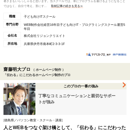
者さまもいらっしゃると思います。当スクールでは、単にプログラムを書けるようになること
ではなく、自分で考え、形にす...
取材記事の続きを見る≫
職種
子ども向けITスクール
専門分野
WEB制作会社経営16年目子ども向けIT・プログラミングスクール運営5
年目
会社名
株式会社リジョンクリエイト
所在地
兵庫県伊丹市南本町2-3-3-1F
齋藤明大プロ
（ ホームページ制作 ）
「伝わる」にこだわるホームページ制作のプロ
このプロの一番の強み
丁寧なコミュニケーションと親切なサポー
トが強み
[
徳島県／パソコン教室・スクール・講座
]
人とWEBをつなぐ架け橋として、「伝わる」にこだわった