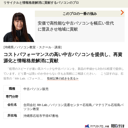
リサイクルと情報格差解消に貢献するパソコンのプロ
このプロの一番の強み
安価で高性能な中古パソコンを幅広い世代
に普及させ地域に貢献
[
沖縄県／パソコン教室・スクール・講座
]
コストパフォーマンスの高い中古パソコンを提供し、再資
源化と情報格差解消に貢献
「処理のスピードが速い高スペックな中古パソコンを、新品の半値から3分の1程度で提供し
ています。どう選べば良いのか分からない方もお気軽にご相談ください」 こう話すのは、石
垣市の「4th Lab.（フォース...
取材記事の続きを見る≫
職種
中古パソコン販売
専門分野
会社名
合同会社 4th Lab.／パソコン流通センター石垣島／マテリアル石垣島パ
ソコン教室
所在地
沖縄県石垣市平得47番地