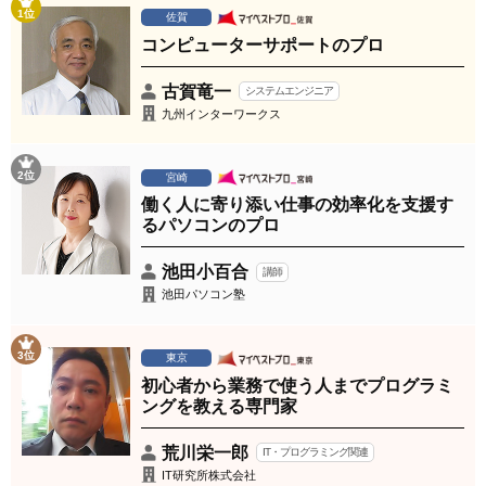
1位
佐賀
コンピューターサポートのプロ
古賀竜一
システムエンジニア
九州インターワークス
2位
宮崎
働く人に寄り添い仕事の効率化を支援す
るパソコンのプロ
池田小百合
講師
池田パソコン塾
3位
東京
初心者から業務で使う人までプログラミ
ングを教える専門家
荒川栄一郎
IT・プログラミング関連
IT研究所株式会社