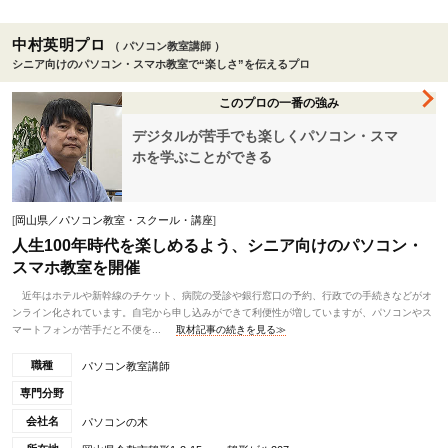
中村英明プロ
（ パソコン教室講師 ）
シニア向けのパソコン・スマホ教室で“楽しさ”を伝えるプロ
このプロの一番の強み
デジタルが苦手でも楽しくパソコン・スマ
ホを学ぶことができる
[
岡山県／パソコン教室・スクール・講座
]
人生100年時代を楽しめるよう、シニア向けのパソコン・
スマホ教室を開催
近年はホテルや新幹線のチケット、病院の受診や銀行窓口の予約、行政での手続きなどがオ
ンライン化されています。自宅から申し込みができて利便性が増していますが、パソコンやス
マートフォンが苦手だと不便を...
取材記事の続きを見る≫
職種
パソコン教室講師
専門分野
会社名
パソコンの木