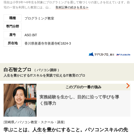
現在は小学3年〜6年生を対象にプログラミングを通して物づくりの楽しさを伝えています。自
宅の一室を利用した教室には、山...
取材記事の続きを見る≫
職種
プログラミング教室
専門分野
屋号
ASO.BiT
所在地
香川県善通寺市善通寺町1824-3
白石智之プロ
（ パソコン講師 ）
人生を豊かにするITスキルを実践で伝えるIT教育のプロ
このプロの一番の強み
実務経験を生かし、目的に沿って学びを導
く指導力
[
宮崎県／パソコン教室・スクール・講座
]
学ぶことは、人生を豊かにすること。パソコンスキルの先