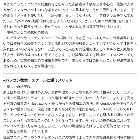
今までまったくパソコンに触れてこなかった高齢者や子供などを中心に、電源の入れ
方からインターネットのつなぎ方といったごく基本的なことから説明を行います。そ
の後も「メールを使いたい」「絵が描けるようになりたい」「プログラムを学んでみ
たい」「youtubeに動画投稿できるようになりたい」といった個々の目的に合わせて、
それにそった指導を行い、分からないことがあればその都度説明を行います。
・即戦力としての技術の提供
プログラマーやシステムエンジニアの職につこうと思っているものの、仕事募集にお
いては複数年の経験をこなしている即戦力のみが対象となっていてどうやってIT業界へ
入ればいいのか分からない、と思っている人たちに現場で使えるスキルを教え経験を
積ませ、即戦力級の人材に育て上げます。また講師の多くは現場のエキスパートでも
あるため、実際の職場の雰囲気を体験でき、現場ならではの困ったことや解決方法な
どを教えてもらうことが可能です。
●パソコン教室・スクールに通うメリット
・新しい自己実現
例えば料理作りが趣味の人が、自作料理のレシピや写真をSNSに投稿したり、カメラ
で撮った写真やイラストといった趣味の画像のアップロード方法から、よりよく見え
る写真の撮り方とIllustratorなどをつかった画像加工の方法、Photoshopをを使ってのイ
ラストの描き方など、現在はさまざまな分野のIT化にともない、何を行うにしてもIT、
特にインターネットがセットとなってきますし、仕事においてもSNS上で認知される
ことがもっとも重要なことのひとつとなっています。そうした現在の状況において、
パソコンの使い方を教えることで、その人の可能性を広げることが可能となります
・就職先を斡旋してもらえる
現役プログラマーやシステムエンジニアの指導によって新卒の社員教育と同等の技術