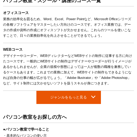
パソコン教室・スクール・講座のコース一覧
オフィスコース
業務の効率化を図るため、Word、Excel、Power Pointなど、Microsoft Officeシリーズ
の各種ソフトウェアをマスターしたい方向けのコースです。オフィス業務では、デー
タの作成や資料の作成にオフィスソフトが欠かせません。これらのツールを使いこな
すことで、日々の業務効率化を向上させることができるでしょう。
WEBコース
デザイナーやコーダー、WEBディレクターなどWEBサイトの制作に従事する方に向け
たコースです。一般的にWEBサイトの制作はデザイナーやコーダーが行うイメージが
あるかもしれませんが、企業の規模や形態によっては一人が複数の職種を兼務してい
るケースもあります。これまでの業務に加えて、WEBサイトの制作もできるようにな
れば自身の仕事の幅が広がるでしょう。「Adobe Illustrator」や「Adobe Photoshop」
など、サイト制作には欠かせないソフトを扱うスキルが身につきます。
ジャンルをもっと見る
パソコン教室をお探しの方へ
●パソコン教室で学べること
・基本的なパソコンの使い方