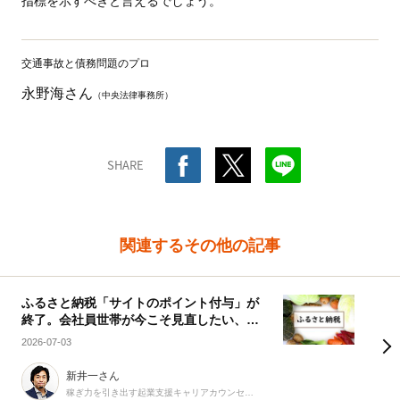
指標を示すべきと言えるでしょう。
交通事故と債務問題のプロ
永野海さん
（中央法律事務所）
SHARE
関連するその他の記事
ふるさと納税「サイトのポイント付与」が
終了。会社員世帯が今こそ見直したい、賢
い活用術
2026-07-03
新井一さん
稼ぎ力を引き出す起業支援キャリアカウンセラー