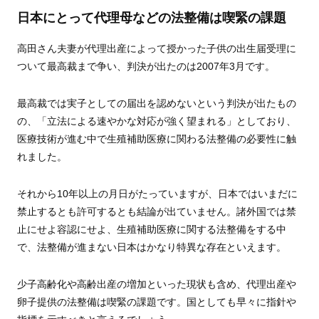
日本にとって代理母などの法整備は喫緊の課題
高田さん夫妻が代理出産によって授かった子供の出生届受理に
ついて最高裁まで争い、判決が出たのは2007年3月です。
最高裁では実子としての届出を認めないという判決が出たもの
の、「立法による速やかな対応が強く望まれる」としており、
医療技術が進む中で生殖補助医療に関わる法整備の必要性に触
れました。
それから10年以上の月日がたっていますが、日本ではいまだに
禁止するとも許可するとも結論が出ていません。諸外国では禁
止にせよ容認にせよ、生殖補助医療に関する法整備をする中
で、法整備が進まない日本はかなり特異な存在といえます。
少子高齢化や高齢出産の増加といった現状も含め、代理出産や
卵子提供の法整備は喫緊の課題です。国としても早々に指針や