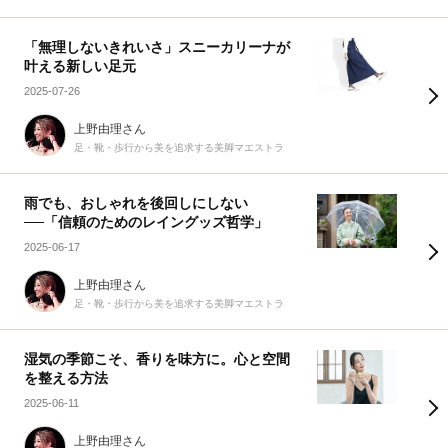
「無理しないきれいさ」スニーカリーナが
叶える新しい足元
2025-07-26
上野由理さん
足・靴・歩行から美を追求する美脚マエストラ
雨でも、おしゃれを後回しにしない
──「信頼のためのレイングッズ哲学」
2025-06-17
上野由理さん
足・靴・歩行から美を追求する美脚マエストラ
湿気の季節こそ、香りを味方に。心と空間
を整える方法
2025-06-11
上野由理さん