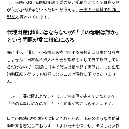
く、信頼のおける医療施設で質の高い受精卵と若くて健康状態
が良好な代理母といった条件が揃えば、
一度の胚移植で約75～
85％
と言われています。
代理出産は罪にはならないが「子の母親は誰か」
という問題が常に根底にある
先に述べた通り、生殖補助医療に関する法規定は日本には存在
しません。日本産科婦人科学会が指標を示して自主規制してい
るだけなので、実際に日本で代理出産や卵子提供といった生殖
補助医療を行っても犯罪になることは現行法下ではありませ
ん。
しかし、罪に問われないとはいえ法整備が進んでいないので
「子の母親は誰なのか」という問題が常につきまといます。
日本の民法は明治時代に制定されたため、現在のような生殖補
助医療を想定しておらず「生まれた子を懐胎し、出産した女性