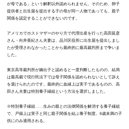
が母である」という解釈以外認められません。そのため、卵子
提供者と出生届を提出する子の母が同一人物であっても、親子
関係を認定することができないのです。
アメリカでホストマザーのやり方で代理出産を行った高田延彦
さん・向井亜紀さん夫妻は、品川区役所に出生届を提出しまし
たが受理されなかったことから最終的に最高裁判所まで争いま
した。
東京高等裁判所が嫡出子と認めると一度判断したものの、結局
は最高裁で現行民法下では母子関係を認められないとして訴え
を退けられたのです。最終的に血縁上は実子であるものの、高
田さん夫妻は特別養子縁組という方法を選択しました。
※特別養子縁組……生みの親との法律関係を解消する養子縁組
で、戸籍上は実子と同じ親子関係を結ぶ養子制度。6歳未満の子
供にのみ適用される。