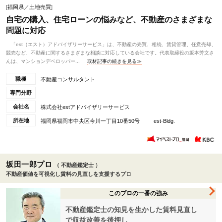
[
福岡県／土地売買
]
自宅の購入、住宅ローンの悩みなど、不動産のさまざまな
問題に対応
「est（エスト）アドバイザリーサービス」は、不動産の売買、相続、賃貸管理、任意売却、
競売など、不動産に関するさまざまな相談に対応している会社です。代表取締役の坂本芳文さ
んは、マンションデベロッパー...
取材記事の続きを見る≫
職種
不動産コンサルタント
専門分野
会社名
株式会社estアドバイザリーサービス
所在地
福岡県福岡市中央区今川一丁目10番50号 est-Bldg.
坂田一郎プロ
（ 不動産鑑定士 ）
不動産価値を可視化し賃料の見直しを支援するプロ
このプロの一番の強み
不動産鑑定士の知見を生かした賃料見直し
で収益改善を後押し