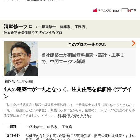
清武修一プロ
（ 一級建築士、 建築家、 工務店 ）
注文住宅を低価格でデザインするプロ
このプロの一番の強み
当社建築士が初回無料相談～設計～工事ま
で。中間マージン削減。
[
福岡県／土地売買
]
4人の建築士が一丸となって、注文住宅を低価格でデザイ
ン
「株式会社清武建設／清武一級建築士事務所」は、一級建築士で社長の清武修一さんと4人の
一級、二級建築士だけの事務所。規模は小さいながらも、抜群のチームワークで施主のあらゆ
る要望に応えてきました。ときに...
取材記事の続きを見る≫
職種
一級建築士、 建築家、 工務店
専門分野
◎健康的な注文住宅の設計施工◎宅地買取、販売◎電磁波対策のすまい