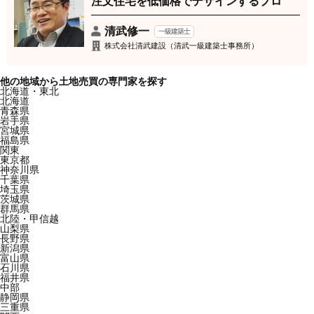
注文住宅を低価格でデザインするプロ
清武修一
一級建築士
株式会社清武建設（清武一級建築士事務所）
他の地域から土地売買の専門家を探す
北海道・東北
北海道
青森県
岩手県
宮城県
福島県
関東
東京都
神奈川県
千葉県
埼玉県
茨城県
群馬県
北陸・甲信越
山梨県
長野県
新潟県
富山県
石川県
福井県
中部
静岡県
三重県