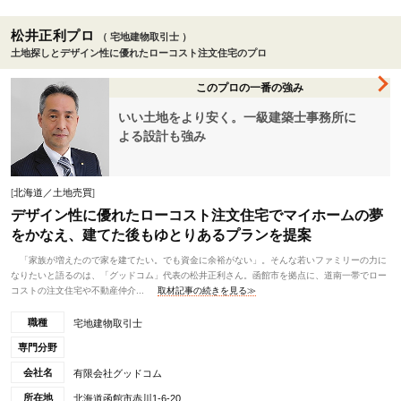
松井正利プロ
（ 宅地建物取引士 ）
土地探しとデザイン性に優れたローコスト注文住宅のプロ
このプロの一番の強み
いい土地をより安く。一級建築士事務所に
よる設計も強み
[
北海道／土地売買
]
デザイン性に優れたローコスト注文住宅でマイホームの夢
をかなえ、建てた後もゆとりあるプランを提案
「家族が増えたので家を建てたい。でも資金に余裕がない」。そんな若いファミリーの力に
なりたいと語るのは、「グッドコム」代表の松井正利さん。函館市を拠点に、道南一帯でロー
コストの注文住宅や不動産仲介...
取材記事の続きを見る≫
職種
宅地建物取引士
専門分野
会社名
有限会社グッドコム
所在地
北海道函館市赤川1-6-20