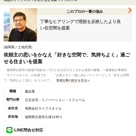
このプロの一番の強み
丁寧なヒアリングで理想を反映したより良
い住空間を提案
[
福岡県／土地売買
]
依頼主の思いをかなえ「好きな空間で、気持ちよく」過ご
せる住まいを提案
福岡県古賀市の国道3号線沿いでひときわ目を引く大きな箱型の建物。一級建築士事務所
「ライフスタイル」の社屋です。 「お客さまと一緒に歩むパートナーとして『好きな空間
で、気持ちよく住む』をコンセプ...
取材記事の続きを見る≫
職種
建設業
専門分野
注文住宅・リノベーション・リフォーム
会社名
有限会社ライフスタイル
所在地
福岡県古賀市久保1139-1
LINE問合せ対応