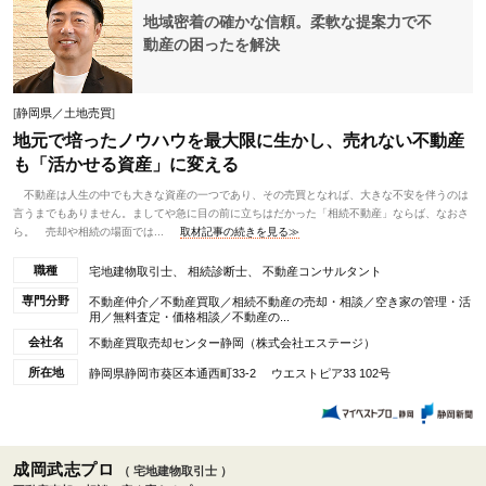
地域密着の確かな信頼。柔軟な提案力で不
動産の困ったを解決
[
静岡県／土地売買
]
地元で培ったノウハウを最大限に生かし、売れない不動産
も「活かせる資産」に変える
不動産は人生の中でも大きな資産の一つであり、その売買となれば、大きな不安を伴うのは
言うまでもありません。ましてや急に目の前に立ちはだかった「相続不動産」ならば、なおさ
ら。 売却や相続の場面では...
取材記事の続きを見る≫
職種
宅地建物取引士、 相続診断士、 不動産コンサルタント
専門分野
不動産仲介／不動産買取／相続不動産の売却・相談／空き家の管理・活
用／無料査定・価格相談／不動産の...
会社名
不動産買取売却センター静岡（株式会社エステージ）
所在地
静岡県静岡市葵区本通西町33-2 ウエストピア33 102号
成岡武志プロ
（ 宅地建物取引士 ）