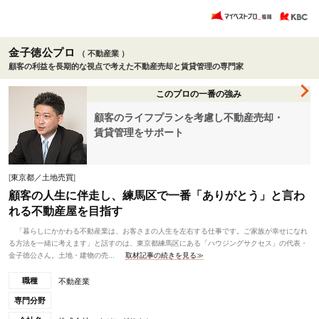
金子徳公プロ
（ 不動産業 ）
顧客の利益を長期的な視点で考えた不動産売却と賃貸管理の専門家
このプロの一番の強み
顧客のライフプランを考慮し不動産売却・
賃貸管理をサポート
[
東京都／土地売買
]
顧客の人生に伴走し、練馬区で一番「ありがとう」と言わ
れる不動産屋を目指す
「暮らしにかかわる不動産業は、お客さまの人生を左右する仕事です。ご家族が幸せになれ
る方法を一緒に考えます」と話すのは、東京都練馬区にある「ハウジングサクセス」の代表・
金子徳公さん。土地・建物の売...
取材記事の続きを見る≫
職種
不動産業
専門分野