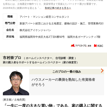
を得るには、土地選定や物件づくり、賃貸管理まで見据えたパートナー選びが重要です。
2026年8月に創業20年を迎える「...
取材記事の続きを見る≫
職種
アパート・マンション経営コンサルタント
専門分野
新築アパート経営における土地選定、建物の設計・施工、管理業務代行
会社名
株式会社アイケンジャパン
所在地
福岡県福岡市中央区大名2丁目6番50号 福岡大名ガーデンシティ7階
市村崇プロ
（ ホームインスペクター、 住宅診断・調査 ）
家の購入者をサポートするホームインスペクター（家の検査官）
このプロの一番の強み
ハウスメーカーの裏側を熟知した有資格者
がそろう
[
東京都／土地売買
]
「一生に一度の大きな買い物」である、家の購入に関する