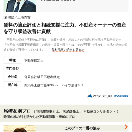
[
新潟県／土地売買
]
賃料の適正評価と相続支援に注力。不動産オーナーの資産
を守り収益改善に貢献
不動産の価値を客観的に評価し、売買や賃料、相続などの判断材料を示す不動産鑑定士。
「合同会社坂田不動産鑑定」の代表・坂田一郎さんは、その専門性を生かし、土地や建物の価
値を数値で可視化しています。...
取材記事の続きを見る≫
職種
不動産鑑定士
専門分野
会社名
合同会社坂田不動産鑑定
所在地
新潟県上越市藤塚365-2 ハイツ藤塚101
尾崎友則プロ
（ 宅地建物取引士、 相続診断士、 不動産コンサルタント ）
静岡の地の利を活かした不動産買取・売却のプロ
このプロの一番の強み