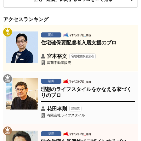
アクセスランキング
1位
岡山
住宅確保要配慮者入居支援のプロ
宮本裕文
宅地建物取引業者
富商不動産販売
2位
福岡
理想のライフスタイルをかなえる家づく
りのプロ
花田孝則
建設業
有限会社ライフスタイル
3位
福岡