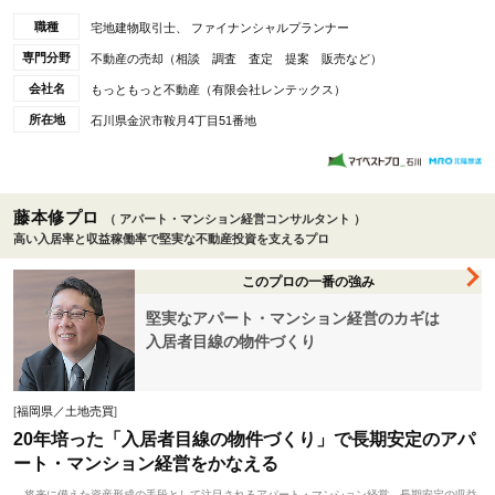
職種
宅地建物取引士、 ファイナンシャルプランナー
専門分野
不動産の売却（相談 調査 査定 提案 販売など）
会社名
もっともっと不動産（有限会社レンテックス）
所在地
石川県金沢市鞍月4丁目51番地
藤本修プロ
（ アパート・マンション経営コンサルタント ）
高い入居率と収益稼働率で堅実な不動産投資を支えるプロ
このプロの一番の強み
堅実なアパート・マンション経営のカギは
入居者目線の物件づくり
[
福岡県／土地売買
]
20年培った「入居者目線の物件づくり」で長期安定のアパ
ート・マンション経営をかなえる
将来に備えた資産形成の手段として注目されるアパート・マンション経営。長期安定の収益