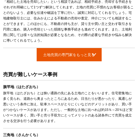
「相続した土地を売却したい」という相談であれば、相続手続き、売却する手続きを
それぞれ明確にして1つずつ解決してくれます。土地の売買に不慣れなお客様が困るこ
とのないよう、必要な伝達や確認を丁寧に行い、誠実に対応してくれるでしょう。宅
地建物取引士には、住みかえによる不動産の売却や査定、仲介についても相談するこ
とができます。このほかにも、不動産の持ち主が、貸り主や買い主と交わす取引きを
円滑に進め、購入や売却といった煩雑な事務手続きも進めてくれます。また、土地利
用に関しては様々な法的知識が必要となるため、その際の必要な手続きや悩みも解決
に導いてくれるでしょう。
土地売買の専門家をもっと見る
売買が難しいケース事例
旗竿地（はたざおち）
旗竿地（はたざおち）とは狭い通路の先にある土地のことをいいます。住宅密集地に
多く見られ、道路から奥まったところにあるため、日当たりが悪かったり、風通しが
悪いという条件に加え、駐車スペースがとりにくいなどのデメリットがあり、買い手
がつかないケースがあります。ただし、一般的な土地に比べれば約15％～20％ほど安
いケースが多く、買い手と売り手双方にとってメリットのある諸条件にて売買を成立
させる交渉を行う必要があります。
三角地（さんかくち）