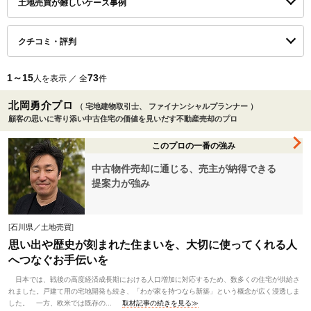
土地売買が難しいケース事例
クチコミ・評判
1～15
73
人を表示 ／ 全
件
北岡勇介プロ
（ 宅地建物取引士、 ファイナンシャルプランナー ）
顧客の思いに寄り添い中古住宅の価値を見いだす不動産売却のプロ
このプロの一番の強み
中古物件売却に通じる、売主が納得できる
提案力が強み
[
石川県／土地売買
]
思い出や歴史が刻まれた住まいを、大切に使ってくれる人
へつなぐお手伝いを
日本では、戦後の高度経済成長期における人口増加に対応するため、数多くの住宅が供給さ
れました。戸建て用の宅地開発も続き、「わが家を持つなら新築」という概念が広く浸透しま
した。 一方、欧米では既存の...
取材記事の続きを見る≫