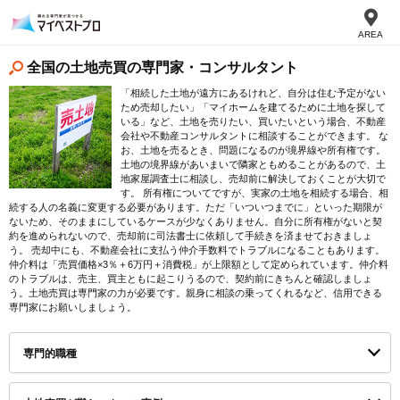
AREA
全国の土地売買の専門家・コンサルタント
「相続した土地が遠方にあるけれど、自分は住む予定がない
ため売却したい」「マイホームを建てるために土地を探して
いる」など、土地を売りたい、買いたいという場合、不動産
会社や不動産コンサルタントに相談することができます。 な
お、土地を売るとき、問題になるのが境界線や所有権です。
土地の境界線があいまいで隣家ともめることがあるので、土
地家屋調査士に相談し、売却前に解決しておくことが大切で
す。 所有権についてですが、実家の土地を相続する場合、相
続する人の名義に変更する必要があります。ただ「いついつまでに」といった期限が
ないため、そのままにしているケースが少なくありません。自分に所有権がないと契
約を進められないので、売却前に司法書士に依頼して手続きを済ませておきましょ
う。 売却中にも、不動産会社に支払う仲介手数料でトラブルになることもあります。
仲介料は「売買価格×3％＋6万円＋消費税」が上限額として定められています。仲介料
のトラブルは、売主、買主ともに起こりうるので、契約前にきちんと確認しましょ
う。土地売買は専門家の力が必要です。親身に相談の乗ってくれるなど、信用できる
専門家にお願いしましょう。
専門的職種