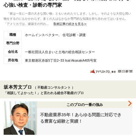
心強い検査・診断の専門家
「家は一生に一度の大きな買い物」ともいわれたりします。しかし、そのような大切な買い
物をするのにもかかわらず、多くの人はなかなか専門的な知識を持ち合わせてはいません。
「アメリカでは、建築主の代わ...
取材記事の続きを見る≫
職種
ホームインスペクター、 住宅診断・調査
専門分野
会社名
一般社団法人住まいと土地の総合相談センター
所在地
東京都港区赤坂5丁目2−33 IsaI AkasakA405号室
坂本芳文プロ
（ 不動産コンサルタント ）
「相談してよかった！」と言われる総合不動産のプロ
このプロの一番の強み
不動産業界35年！あらゆる問題に対応でき
る豊富な経験と実績！