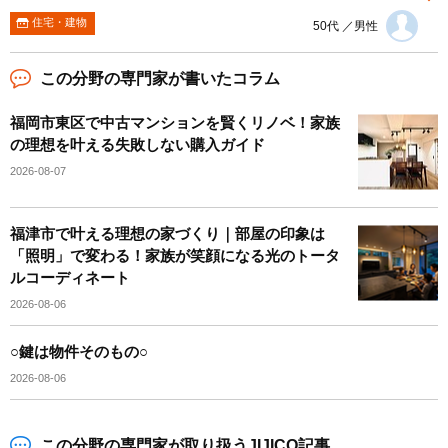
住宅・建物
50代 ／男性
この分野の専門家が書いたコラム
福岡市東区で中古マンションを賢くリノベ！家族
の理想を叶える失敗しない購入ガイド
2026-08-07
福津市で叶える理想の家づくり｜部屋の印象は
「照明」で変わる！家族が笑顔になる光のトータ
ルコーディネート
2026-08-06
○鍵は物件そのもの○
2026-08-06
この分野の専門家が取り扱うJIJICO記事