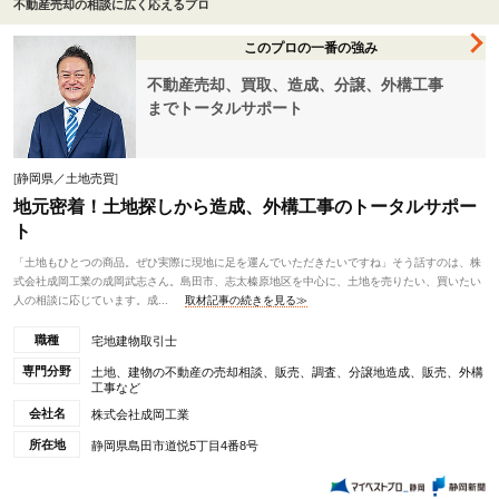
不動産売却の相談に広く応えるプロ
このプロの一番の強み
不動産売却、買取、造成、分譲、外構工事
までトータルサポート
[
静岡県／土地売買
]
地元密着！土地探しから造成、外構工事のトータルサポー
ト
「土地もひとつの商品。ぜひ実際に現地に足を運んでいただきたいですね」そう話すのは、株
式会社成岡工業の成岡武志さん。島田市、志太榛原地区を中心に、土地を売りたい、買いたい
人の相談に応じています。成...
取材記事の続きを見る≫
職種
宅地建物取引士
専門分野
土地、建物の不動産の売却相談、販売、調査、分譲地造成、販売、外構
工事など
会社名
株式会社成岡工業
所在地
静岡県島田市道悦5丁目4番8号