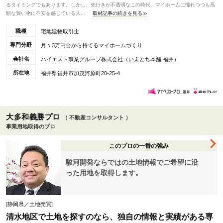
るタイミングでもあります。しかし、先行きが不透明なこの時代、マイホームに憧れつつも高
額な買い物に不安を感じている人...
取材記事の続きを見る≫
職種
宅地建物取引士
専門分野
月々3万円台から持てるマイホームづくり
会社名
ハイエスト事業グループ株式会社（いえとち本舗 福井）
所在地
福井県福井市加茂河原町20-25-4
大多和義勝プロ
（ 不動産コンサルタント ）
事業用地取得のプロ
このプロの一番の強み
駿河開発ならではの土地情報でご希望に沿
った用地を取得します。
[
静岡県／土地売買
]
清水地区で土地を探すのなら、独自の情報と実績がある専