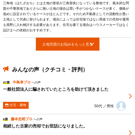
三角地（はたざおち）とは土地の形状が三角形状になっている敷地です。風水的な問
題や不整形地でありさらに狭い土地の場合は買い手がつかないケースが多く、価格が
低めに設定されているケースがほとんどです。そのため不動産としての流動性が悪い
土地として代表に挙げられます。場合によっては住宅地ではない用途での売却や運用
も視野に入れ検討する必要があります。住宅を建てる場合はハウスメーカーではなく
設計士への依頼がおすすめです。
土地売買のお悩みをもっと見る
みんなの声（クチコミ・評判）
中島孝プロ
47票
への声
一般社団法人に騙されていたところを助けて頂きました
住宅・建物
50代 ／男性
藤本忠昭プロ
6票
への声
相続した古家の売却でお世話になりました。