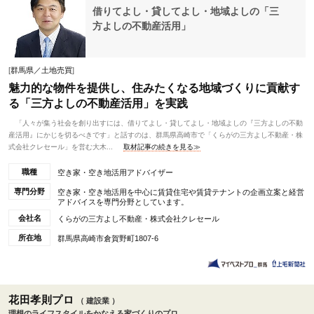
借りてよし・貸してよし・地域よしの「三
方よしの不動産活用」
[
群馬県／土地売買
]
魅力的な物件を提供し、住みたくなる地域づくりに貢献す
る「三方よしの不動産活用」を実践
「人々が集う社会を創り出すには、借りてよし・貸してよし・地域よしの『三方よしの不動
産活用』にかじを切るべきです」と話すのは、群馬県高崎市で「くらがの三方よし不動産・株
式会社クレセール」を営む大木...
取材記事の続きを見る≫
職種
空き家・空き地活用アドバイザー
専門分野
空き家・空き地活用を中心に賃貸住宅や賃貸テナントの企画立案と経営
アドバイスを専門分野としています。
会社名
くらがの三方よし不動産・株式会社クレセール
所在地
群馬県高崎市倉賀野町1807-6
花田孝則プロ
（ 建設業 ）
理想のライフスタイルをかなえる家づくりのプロ