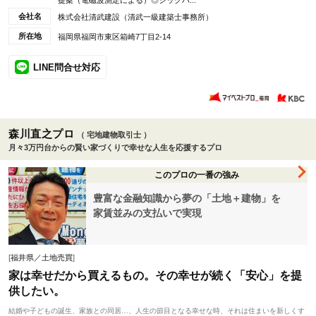
提案（電磁波測定による）◎シックハ...
会社名
株式会社清武建設（清武一級建築士事務所）
所在地
福岡県福岡市東区箱崎7丁目2-14
LINE問合せ対応
森川直之プロ
（ 宅地建物取引士 ）
月々3万円台からの賢い家づくりで幸せな人生を応援するプロ
このプロの一番の強み
豊富な金融知識から夢の「土地＋建物」を
家賃並みの支払いで実現
[
福井県／土地売買
]
家は幸せだから買えるもの。その幸せが続く「安心」を提
供したい。
結婚や子どもの誕生、家族との同居…、人生の節目となる幸せな時、それは住まいを新しくす