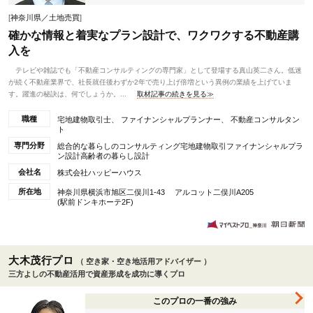
[
神奈川県／土地売買
]
確かな情報と着実なプラン設計で、ワクワクする不動産購
入を
テレビや雑誌でも「不動産コンサルティングの専門家」として登場する真山英二さん。低迷
が続く不動産業界で、社長就任後わずか2年で売り上げ倍増という異例の業績を上げていま
す。躍進の秘訣は、何でしょうか。...
取材記事の続きを見る≫
職種
宅地建物取引士、 ファイナンシャルプランナー、 不動産コンサルタン
ト
専門分野
総合的な暮らしのコンサルティング宅地建物取引ファイナンシャルプラ
ン設計高齢者の暮らし設計
会社名
株式会社ハッピーハウス
所在地
神奈川県横浜市旭区二俣川1-43 アルコット二俣川A205
(駅前ドンキホーテ2F)
大木茂行プロ
（ 空き家・空き地活用アドバイザー ）
三方よしの不動産活用で資産形成を成功に導くプロ
このプロの一番の強み