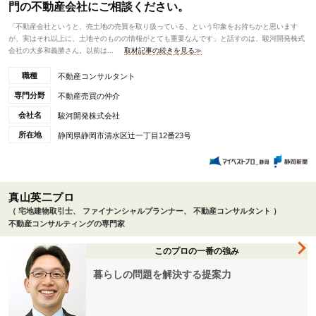
門の不動産会社にご相談ください。
「不動産会社というと、売土地の売買を取り扱っている、という印象をお持ちかと思います
が、実はそれ以上に、土地そのものの情報がとても重要なんです」と話すのは、駿河開発株式
会社の大多和義勝さん。以前は...
取材記事の続きを見る≫
職種
不動産コンサルタント
専門分野
不動産売買の仲介
会社名
駿河開発株式会社
所在地
静岡県静岡市清水区辻一丁目12番23号
真山英二プロ
（ 宅地建物取引士、 ファイナンシャルプランナー、 不動産コンサルタント ）
不動産コンサルティングの専門家
このプロの一番の強み
暮らしの問題を解決する提案力