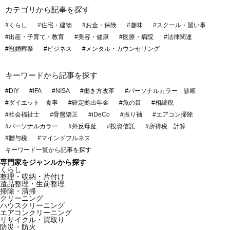
カテゴリから記事を探す
#くらし
#住宅・建物
#お金・保険
#趣味
#スクール・習い事
#出産・子育て・教育
#美容・健康
#医療・病院
#法律関連
#冠婚葬祭
#ビジネス
#メンタル・カウンセリング
キーワードから記事を探す
#DIY
#IFA
#NISA
#働き方改革
#パーソナルカラー 診断
#ダイエット 食事
#確定拠出年金
#魚の目
#相続税
#社会福祉士
#骨盤矯正
#iDeCo
#振り袖
#エアコン掃除
#パーソナルカラー
#外反母趾
#投資信託
#所得税 計算
#贈与税
#マインドフルネス
キーワード一覧から記事を探す
専門家をジャンルから探す
くらし
整理・収納・片付け
遺品整理・生前整理
掃除・清掃
クリーニング
ハウスクリーニング
エアコンクリーニング
リサイクル・買取り
防災・防火