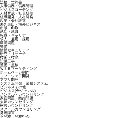
法務・契約書
人事労務・労務管理
ビジネスコーチング
人材育成・社員研修
組織開発・人材開発
起業・会社設立
海外進出・海外ビジネス
出版・印刷
就活・就職
転職・キャリア
求人・雇用・採用
環境問題
警備
情報セキュリティ
研究・リサーチ
技術・技能
設備工事
整備・点検
ＷＥＢマーケティング
ホームページ制作
ソフトウェア開発
アプリ開発
システム開発・業務システム
ビジネスその他
ビジネス(全ジャンル)
メンタル・カウンセリング
家庭問題・離婚問題
夫婦カウンセリング
家族カウンセリング
スクールカウンセリング
発達障害
不登校・登校拒否