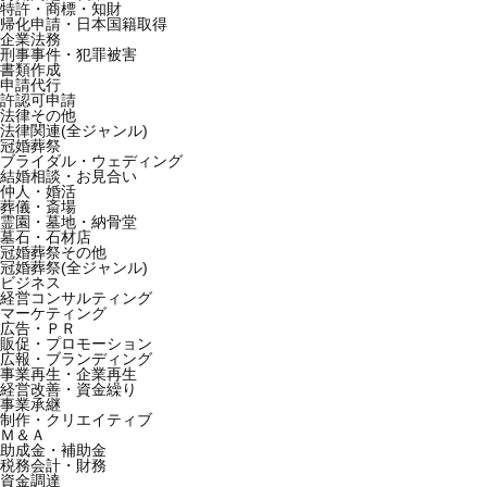
特許・商標・知財
帰化申請・日本国籍取得
企業法務
刑事事件・犯罪被害
書類作成
申請代行
許認可申請
法律その他
法律関連(全ジャンル)
冠婚葬祭
ブライダル・ウェディング
結婚相談・お見合い
仲人・婚活
葬儀・斎場
霊園・墓地・納骨堂
墓石・石材店
冠婚葬祭その他
冠婚葬祭(全ジャンル)
ビジネス
経営コンサルティング
マーケティング
広告・ＰＲ
販促・プロモーション
広報・ブランディング
事業再生・企業再生
経営改善・資金繰り
事業承継
制作・クリエイティブ
Ｍ＆Ａ
助成金・補助金
税務会計・財務
資金調達