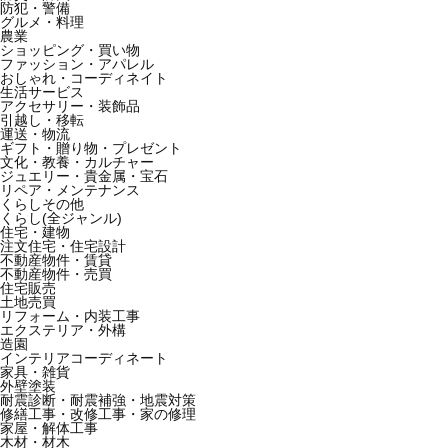
防犯・警備
グルメ・料理
農業
ショッピング・買い物
ファッション・アパレル
おしゃれ・コーディネイト
生活サービス
アクセサリー・装飾品
引越し・移転
運送・物流
ギフト・贈り物・プレゼント
文化・教養・カルチャー
ジュエリー・貴金属・宝石
リペア・メンテナンス
くらしその他
くらし(全ジャンル)
住宅・建物
注文住宅・住宅設計
不動産物件・賃貸
不動産物件・売買
住宅販売
土地売買
リフォーム・内装工事
エクステリア・外構
造園
インテリアコーディネート
家具・雑貨
外壁塗装
耐震診断・耐震補強・地震対策
修繕工事・改修工事・家の修理
家屋・解体工事
木材・材木