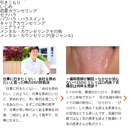
引きこもり
いじめ
恋愛カウンセリング
セクハラ
パワハラ・ハラスメント
キャリアカウンセリング
シニアライフ
メンタル・カウンセリングその他
メンタル・カウンセリング(全ジャンル)
W
仕事に行きたくない、会社を辞め
＜歯科医師が解説＞なかなか治ら
i
たいと思った時の10の対処法
ないベロのヒリヒリは口内炎？舌
痛症は何科を受診？
「仕事に行きたくない」「会社を辞め
前
1.ベロの先、横側がひりひり…舌痛症
たい」このように、仕事を辞めたいけ
プ
ってご存知ですか？ 舌の先端や両サ
ど、辞めれずに、辛い毎日を過ごして
イドの縁の部分に、「ひりひり」「ぴ
いるあなたへ。まずこの記事の前半
りぴり」した痛み？を訴える患者さん
で、仕事が辛い時のよくある事例を10
が近頃はとても多いんです…虫歯の治
個、ご紹介します。そして後半で、仕
療ではなく舌の異常を訴えて毎週6～7
事に行きた...
の
名の患者さんが私のクリ...