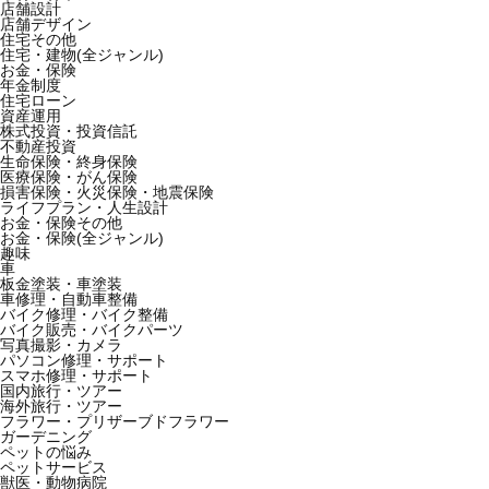
店舗設計
店舗デザイン
住宅その他
住宅・建物(全ジャンル)
お金・保険
年金制度
住宅ローン
資産運用
株式投資・投資信託
不動産投資
生命保険・終身保険
医療保険・がん保険
損害保険・火災保険・地震保険
ライフプラン・人生設計
お金・保険その他
お金・保険(全ジャンル)
趣味
車
板金塗装・車塗装
車修理・自動車整備
バイク修理・バイク整備
バイク販売・バイクパーツ
写真撮影・カメラ
パソコン修理・サポート
スマホ修理・サポート
国内旅行・ツアー
海外旅行・ツアー
フラワー・プリザーブドフラワー
ガーデニング
ペットの悩み
ペットサービス
獣医・動物病院