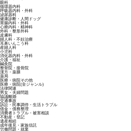
眼科
循環器内科
呼吸器内科・外科
泌尿器科
健康診断・人間ドッグ
胃腸内科・外科
心療内科・精神科
外科・整形外科
皮膚科
婦人科・不妊治療
耳鼻いんこう科
産婦人科
小児科
消化器内科・外科
介護・福祉
鍼灸院
整骨院・接骨院
漢方・薬膳
薬局
医療・病院その他
医療・病院(全ジャンル)
法律関連
男女・夫婦問題
協議離婚
交通事故
訴訟・民事調停・生活トラブル
借金・債務整理
消費者トラブル・被害相談
不動産・登記
遺産相続
成年後見・家族信託
労働問題・就業