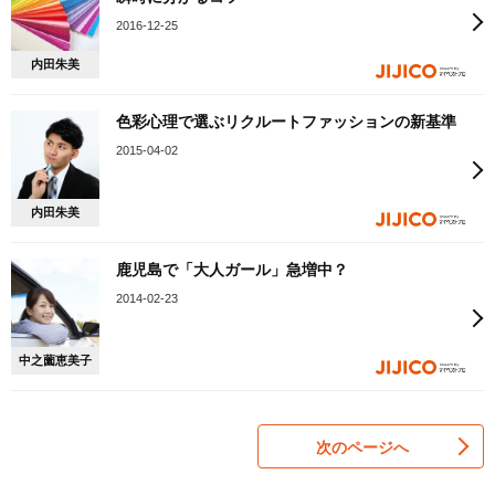
2016-12-25
内田朱美
色彩心理で選ぶリクルートファッションの新基準
2015-04-02
内田朱美
鹿児島で「大人ガール」急増中？
2014-02-23
中之薗恵美子
次のページへ