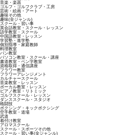
音楽・楽器
ゴルフ・ゴルフクラブ・工房
芸術・絵画・アート
趣味その他
趣味(全ジャンル)
スクール・習い事
英会話教室・スクール・レッスン
語学教室・スクール
中国語教室・レッスン
学習塾・進学塾
個別指導・家庭教師
料理教室
パン教室
パソコン教室・スクール・講座
書道教室・ペン字教室
資格取得・通信講座
フラワー教室
フラワーアレンジメント
カルチャースクール
音楽教室・レッスン
ボーカル教室・レッスン
ピアノ教室・リトミック
ゴルフスクール・レッスン
ダンススクール・スタジオ
格闘技
ボクシング・キックボクシング
空手教室・道場
武道
着付け教室
アロマスクール
スクール・スポーツその他
スクール・習い事(全ジャンル)