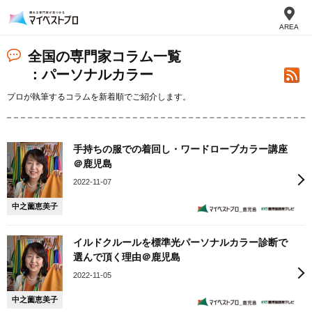
AREA
全国の専門家コラム一覧
：パーソナルカラー
プロが執筆するコラムを新着順でご紹介します。
手持ちの服での着回し・ワードローブカラー講座
＠鹿児島
2022-11-07
中之薗恵美子
イルドクルールを標準光パーソナルカラー診断で
選んで頂く理由＠鹿児島
2022-11-05
中之薗恵美子