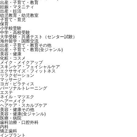
出産・子育て・教育
妊娠・マタニティ
出産・妊活
幼児教育・幼児教室
子育て・育児
保育
小学校受験
中学・高校受験
大学受験・共通テスト（センター試験）
海外留学・国際交流
出産・子育て・教育その他
出産・子育て・教育(全ジャンル)
美容・健康
化粧・コスメ
メイク・メイクアップ
スキンケア・フェイシャルケア
エクササイズ・フィットネス
リラクゼーション
マッサージ
ヨガ・ピラティス
パーソナルトレーニング
エステ
ネイル・マツエク
ヘアーメイク
ヘアケア・スカルプケア
美容・健康その他
美容・健康(全ジャンル)
医療・病院
歯科治療・口腔外科
内科
矯正歯科
インプラント