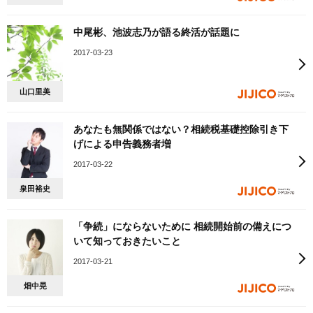
中尾彬、池波志乃が語る終活が話題に
2017-03-23
山口里美
あなたも無関係ではない？相続税基礎控除引き下
げによる申告義務者増
2017-03-22
泉田裕史
「争続」にならないために 相続開始前の備えにつ
いて知っておきたいこと
2017-03-21
畑中晃