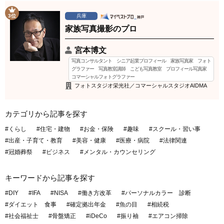
3位
兵庫
家族写真撮影のプロ
宮本博文
写真コンサルタント シニア起業プロフィール 家族写真家 フォト
グラファー 写真教室講師 こども写真教室 プロフィール写真家
コマーシャルフォトグラファー
フォトスタジオ栄光社／コマーシャルスタジオAIDMA
カテゴリから記事を探す
#くらし
#住宅・建物
#お金・保険
#趣味
#スクール・習い事
#出産・子育て・教育
#美容・健康
#医療・病院
#法律関連
#冠婚葬祭
#ビジネス
#メンタル・カウンセリング
キーワードから記事を探す
#DIY
#IFA
#NISA
#働き方改革
#パーソナルカラー 診断
#ダイエット 食事
#確定拠出年金
#魚の目
#相続税
#社会福祉士
#骨盤矯正
#iDeCo
#振り袖
#エアコン掃除