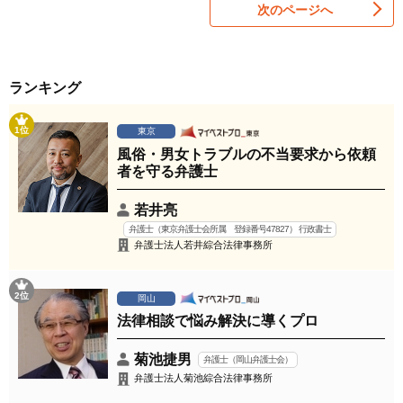
次のページへ
ランキング
1位
東京
風俗・男女トラブルの不当要求から依頼
者を守る弁護士
若井亮
弁護士（東京弁護士会所属 登録番号47827） 行政書士
弁護士法人若井綜合法律事務所
2位
岡山
法律相談で悩み解決に導くプロ
菊池捷男
弁護士（岡山弁護士会）
弁護士法人菊池綜合法律事務所