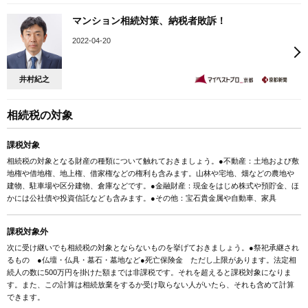
マンション相続対策、納税者敗訴！
2022-04-20
井村紀之
相続税の対象
課税対象
相続税の対象となる財産の種類について触れておきましょう。●不動産：土地および敷
地権や借地権、地上権、借家権などの権利も含みます。山林や宅地、畑などの農地や
建物、駐車場や区分建物、倉庫などです。●金融財産：現金をはじめ株式や預貯金、ほ
かには公社債や投資信託なども含みます。●その他：宝石貴金属や自動車、家具
課税対象外
次に受け継いでも相続税の対象とならないものを挙げておきましょう。●祭祀承継され
るもの ●仏壇・仏具・墓石・墓地など●死亡保険金 ただし上限があります。法定相
続人の数に500万円を掛けた額までは非課税です。それを超えると課税対象になりま
す。また、この計算は相続放棄をするか受け取らない人がいたら、それも含めて計算
できます。