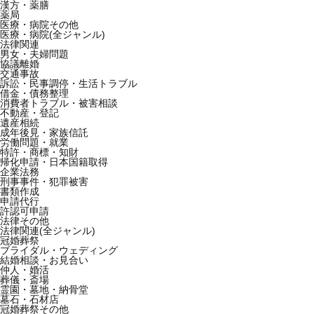
漢方・薬膳
薬局
医療・病院その他
医療・病院(全ジャンル)
法律関連
男女・夫婦問題
協議離婚
交通事故
訴訟・民事調停・生活トラブル
借金・債務整理
消費者トラブル・被害相談
不動産・登記
遺産相続
成年後見・家族信託
労働問題・就業
特許・商標・知財
帰化申請・日本国籍取得
企業法務
刑事事件・犯罪被害
書類作成
申請代行
許認可申請
法律その他
法律関連(全ジャンル)
冠婚葬祭
ブライダル・ウェディング
結婚相談・お見合い
仲人・婚活
葬儀・斎場
霊園・墓地・納骨堂
墓石・石材店
冠婚葬祭その他