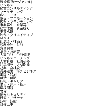
冠婚葬祭(全ジャンル)
ビジネス
経営コンサルティング
マーケティング
広告・ＰＲ
販促・プロモーション
広報・ブランディング
事業再生・企業再生
経営改善・資金繰り
事業承継
制作・クリエイティブ
Ｍ＆Ａ
助成金・補助金
税務会計・財務
資金調達
法務・契約書
人事労務・労務管理
ビジネスコーチング
人材育成・社員研修
組織開発・人材開発
起業・会社設立
海外進出・海外ビジネス
出版・印刷
就活・就職
転職・キャリア
求人・雇用・採用
環境問題
警備
情報セキュリティ
研究・リサーチ
技術・技能
設備工事