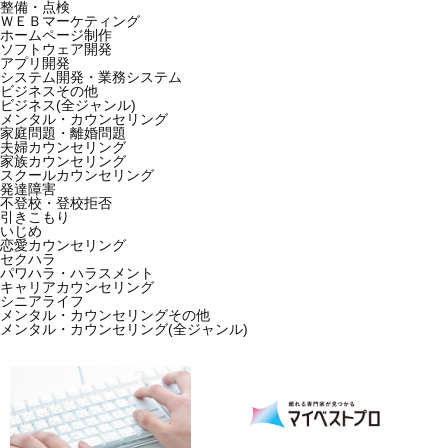
整備・点検
ＷＥＢマーケティング
ホームページ制作
ソフトウェア開発
アプリ開発
システム開発・業務システム
ビジネスその他
ビジネス(全ジャンル)
メンタル・カウンセリング
家庭問題・離婚問題
夫婦カウンセリング
家族カウンセリング
スクールカウンセリング
発達障害
不登校・登校拒否
引きこもり
いじめ
恋愛カウンセリング
セクハラ
パワハラ・ハラスメント
キャリアカウンセリング
シニアライフ
メンタル・カウンセリングその他
メンタル・カウンセリング(全ジャンル)