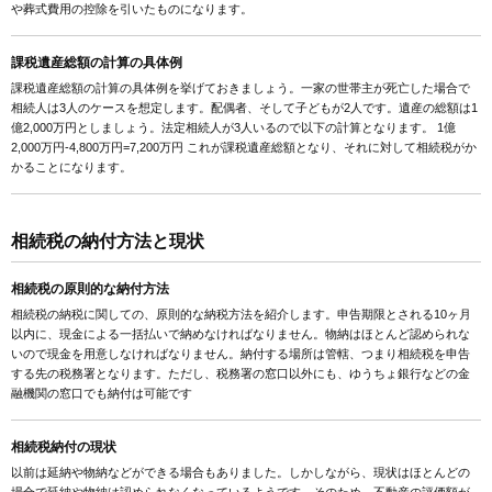
や葬式費用の控除を引いたものになります。
課税遺産総額の計算の具体例
課税遺産総額の計算の具体例を挙げておきましょう。一家の世帯主が死亡した場合で
相続人は3人のケースを想定します。配偶者、そして子どもが2人です。遺産の総額は1
億2,000万円としましょう。法定相続人が3人いるので以下の計算となります。 1億
2,000万円-4,800万円=7,200万円 これが課税遺産総額となり、それに対して相続税がか
かることになります。
相続税の納付方法と現状
相続税の原則的な納付方法
相続税の納税に関しての、原則的な納税方法を紹介します。申告期限とされる10ヶ月
以内に、現金による一括払いで納めなければなりません。物納はほとんど認められな
いので現金を用意しなければなりません。納付する場所は管轄、つまり相続税を申告
する先の税務署となります。ただし、税務署の窓口以外にも、ゆうちょ銀行などの金
融機関の窓口でも納付は可能です
相続税納付の現状
以前は延納や物納などができる場合もありました。しかしながら、現状はほとんどの