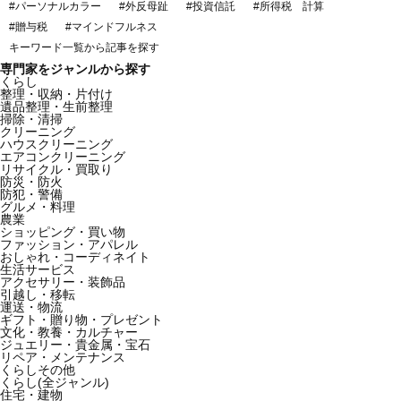
#パーソナルカラー
#外反母趾
#投資信託
#所得税 計算
#贈与税
#マインドフルネス
キーワード一覧から記事を探す
専門家をジャンルから探す
くらし
整理・収納・片付け
遺品整理・生前整理
掃除・清掃
クリーニング
ハウスクリーニング
エアコンクリーニング
リサイクル・買取り
防災・防火
防犯・警備
グルメ・料理
農業
ショッピング・買い物
ファッション・アパレル
おしゃれ・コーディネイト
生活サービス
アクセサリー・装飾品
引越し・移転
運送・物流
ギフト・贈り物・プレゼント
文化・教養・カルチャー
ジュエリー・貴金属・宝石
リペア・メンテナンス
くらしその他
くらし(全ジャンル)
住宅・建物