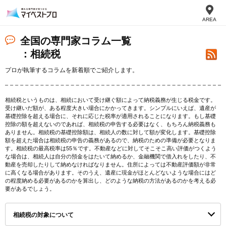
AREA
全国の専門家コラム一覧
：相続税
プロが執筆するコラムを新着順でご紹介します。
相続税というものは、相続において受け継ぐ額によって納税義務が生じる税金です。
受け継いだ額が、ある程度大きい場合にかかってきます。シンプルにいえば、遺産が
基礎控除を超える場合に、それに応じた税率が適用されることになります。もし基礎
控除の額を超えないのであれば、相続税の申告する必要はなく、もちろん納税義務も
ありません。相続税の基礎控除額は、相続人の数に対して額が変化します。基礎控除
額を超えた場合は相続税の申告の義務があるので、納税のための準備が必要となりま
す。相続税の最高税率は55％です。不動産などに対してそこそこ高い評価がつくよう
な場合は、相続人は自分の預金をはたいて納めるか、金融機関で借入れをしたり、不
動産を売却したりして納めなければなりません。住所によっては不動産評価額が非常
に高くなる場合があります。そのうえ、遺産に現金がほとんどないような場合にはど
の程度納める必要があるのかを算出し、どのような納税の方法があるのかを考える必
要があるでしょう。
相続税の対象について