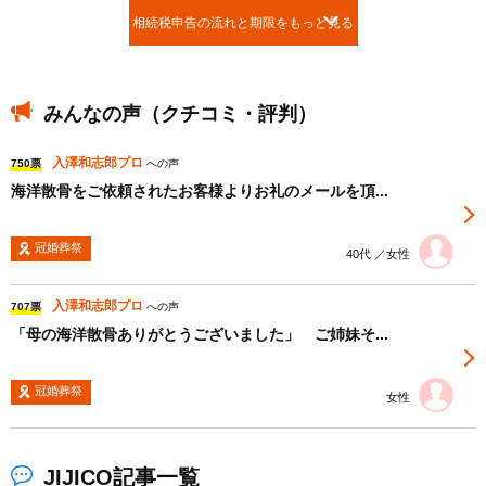
相続税申告の流れと期限をもっと見る
みんなの声（クチコミ・評判）
入澤和志郎プロ
750票
への声
海洋散骨をご依頼されたお客様よりお礼のメールを頂...
冠婚葬祭
40代 ／女性
入澤和志郎プロ
707票
への声
「母の海洋散骨ありがとうございました」 ご姉妹そ...
冠婚葬祭
女性
JIJICO記事一覧