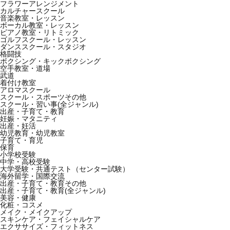
フラワーアレンジメント
カルチャースクール
音楽教室・レッスン
ボーカル教室・レッスン
ピアノ教室・リトミック
ゴルフスクール・レッスン
ダンススクール・スタジオ
格闘技
ボクシング・キックボクシング
空手教室・道場
武道
着付け教室
アロマスクール
スクール・スポーツその他
スクール・習い事(全ジャンル)
出産・子育て・教育
妊娠・マタニティ
出産・妊活
幼児教育・幼児教室
子育て・育児
保育
小学校受験
中学・高校受験
大学受験・共通テスト（センター試験）
海外留学・国際交流
出産・子育て・教育その他
出産・子育て・教育(全ジャンル)
美容・健康
化粧・コスメ
メイク・メイクアップ
スキンケア・フェイシャルケア
エクササイズ・フィットネス