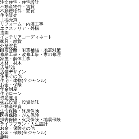
注文住宅・住宅設計
不動産物件・賃貸
不動産物件・売買
住宅販売
土地売買
リフォーム・内装工事
エクステリア・外構
造園
インテリアコーディネート
家具・雑貨
外壁塗装
耐震診断・耐震補強・地震対策
修繕工事・改修工事・家の修理
家屋・解体工事
木材・材木
店舗設計
店舗デザイン
住宅その他
住宅・建物(全ジャンル)
お金・保険
年金制度
住宅ローン
資産運用
株式投資・投資信託
不動産投資
生命保険・終身保険
医療保険・がん保険
損害保険・火災保険・地震保険
ライフプラン・人生設計
お金・保険その他
お金・保険(全ジャンル)
趣味