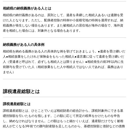
相続税の納税義務がある人とは
相続税の納付義務があるのは、原則として、遺産を承継した相続人あるいは遺贈を受
けた人となります。ただし、配偶者控除の特例や小規模宅地の特例を適用すれば、納
税義務が発生しない場合もあります。また被相続人の居住地が海外の場合で、海外資
産を相続した場合には、対象外となる場合もあります。
納税義務がある人の具体例
相続税を納める義務がある人の具体的な例を挙げておきましょう。●遺産を受け継いだ
人●相続放棄をしたけれど保険金をもらった相続人●遺言書に従って遺産を受け継いだ
人（受遺者と呼ばれて、必ずしも相続人とは限りません）●相続発生の前3年以内に生
前贈与を受けていた人（相続放棄をした人や相続人ではない人であれば、義務はあり
ません）
課税遺産総額とは
課税遺産総額とは
課税遺産総額とは、ひとことでいえば相続財産の総合計から、課税対象外にできる基
礎控除額を引いたものを指します。この額に応じて所定の税率をかけたものを申告
し、納めなければなりません。この額はもっと細かくいえば、遺産額だけでなく被相
続人が亡くなる3年前での贈与財産額を足したものから、基礎控除額と借財などの債務