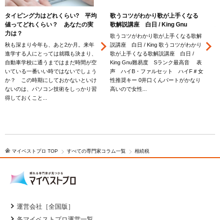
タイピング力はどれくらい? 平均
歌うコツがわかり歌が上手くなる
値ってどれくらい？ あなたの実
歌解説講座 白日 / King Gnu
力は？
歌うコツがわかり歌が上手くなる歌解
秋も深まり今年も、あと2か月。来年
説講座 白日 / King 歌うコツがわかり
進学する人にとっては就職も決まり、
歌が上手くなる歌解説講座 白日 /
自動車学校に通うまではまだ時間が空
King Gnu難易度 Sランク最高音 表
いている一番いい時ではないでしょう
声 ハイB・ファルセット ハイF＃女
か？ この時期にしておかないといけ
性推奨キー 0井口くんパートがかなり
ないのは、パソコン技術をしっかり習
高いので女性...
得しておくこと...
大
マイベストプロ TOP
すべての専門家コラム一覧
相続税
運営会社［全国版］
各マイベストプロ運営一覧