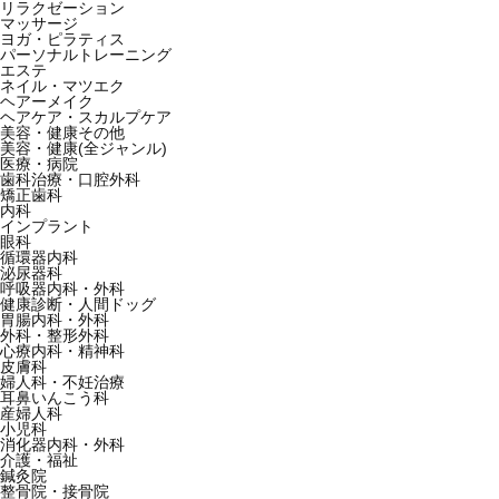
リラクゼーション
マッサージ
ヨガ・ピラティス
パーソナルトレーニング
エステ
ネイル・マツエク
ヘアーメイク
ヘアケア・スカルプケア
美容・健康その他
美容・健康(全ジャンル)
医療・病院
歯科治療・口腔外科
矯正歯科
内科
インプラント
眼科
循環器内科
泌尿器科
呼吸器内科・外科
健康診断・人間ドッグ
胃腸内科・外科
外科・整形外科
心療内科・精神科
皮膚科
婦人科・不妊治療
耳鼻いんこう科
産婦人科
小児科
消化器内科・外科
介護・福祉
鍼灸院
整骨院・接骨院