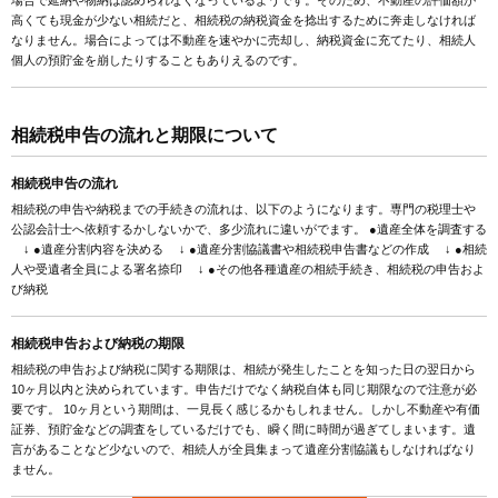
場合で延納や物納は認められなくなっているようです。そのため、不動産の評価額が
高くても現金が少ない相続だと、相続税の納税資金を捻出するために奔走しなければ
なりません。場合によっては不動産を速やかに売却し、納税資金に充てたり、相続人
個人の預貯金を崩したりすることもありえるのです。
相続税申告の流れと期限について
相続税申告の流れ
相続税の申告や納税までの手続きの流れは、以下のようになります。専門の税理士や
公認会計士へ依頼するかしないかで、多少流れに違いがでます。 ●遺産全体を調査する
↓ ●遺産分割内容を決める ↓ ●遺産分割協議書や相続税申告書などの作成 ↓ ●相続
人や受遺者全員による署名捺印 ↓ ●その他各種遺産の相続手続き、相続税の申告およ
び納税
相続税申告および納税の期限
相続税の申告および納税に関する期限は、相続が発生したことを知った日の翌日から
10ヶ月以内と決められています。申告だけでなく納税自体も同じ期限なので注意が必
要です。 10ヶ月という期間は、一見長く感じるかもしれません。しかし不動産や有価
証券、預貯金などの調査をしているだけでも、瞬く間に時間が過ぎてしまいます。遺
言があることなど少ないので、相続人が全員集まって遺産分割協議もしなければなり
ません。