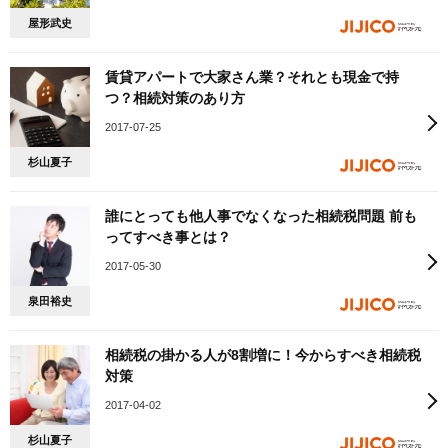
屋形武史
賃貸アパートで大家さん業？それとも現金で持
つ？相続対策のあり方
2017-07-25
杉山夏子
誰にとっても他人事でなくなった相続税問題 前も
ってすべき事とは？
2017-05-30
泉田裕史
相続税の掛かる人が8割増に！今からすべき相続税
対策
2017-04-02
杉山夏子