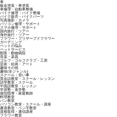
車
板金塗装・車塗装
車修理・自動車整備
バイク修理・バイク整備
バイク販売・バイクパーツ
写真撮影・カメラ
パソコン修理・サポート
スマホ修理・サポート
国内旅行・ツアー
海外旅行・ツアー
フラワー・プリザーブドフラワー
ガーデニング
ペットの悩み
ペットサービス
獣医・動物病院
音楽・楽器
ゴルフ・ゴルフクラブ・工房
芸術・絵画・アート
趣味その他
趣味(全ジャンル)
スクール・習い事
英会話教室・スクール・レッスン
語学教室・スクール
中国語教室・レッスン
学習塾・進学塾
個別指導・家庭教師
料理教室
パン教室
パソコン教室・スクール・講座
書道教室・ペン字教室
資格取得・通信講座
フラワー教室