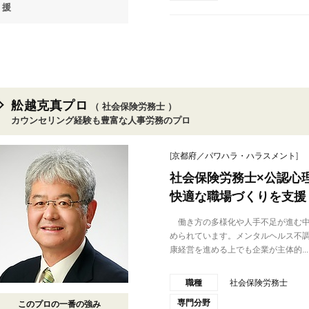
援
舩越克真プロ
（ 社会保険労務士 ）
カウンセリング経験も豊富な人事労務のプロ
[
京都府／パワハラ・ハラスメント
]
社会保険労務士×公認心
快適な職場づくりを支援
働き方の多様化や人手不足が進む中
められています。メンタルヘルス不
康経営を進める上でも企業が主体的...
職種
社会保険労務士
専門分野
このプロの一番の強み