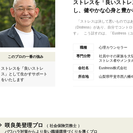
ストレスを「良いストレ
し、健やかな心身と豊か
「ストレスは決して悪いものではありま
（Distress）があり、自分でコ
す」 こう話すのは、「Eustress（ユー
職種
心理カウンセラー
専門分野
社員やその家族を大
このプロの一番の強み
ストレス者やメンタル不
会社名
Eustress株式会社
ストレスを「良いストレ
ス」として生かすサポート
所在地
山梨県甲斐市西八幡42
をいたします
咲良美登理プロ
（ 社会保険労務士 ）
パワハラ対策からより良い職場環境づくりを導くプロ