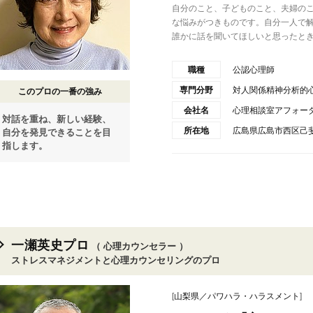
自分のこと、子どものこと、夫婦の
な悩みがつきものです。自分一人で
誰かに話を聞いてほしいと思ったとき.
職種
公認心理師
専門分野
対人関係精神分析
このプロの一番の強み
会社名
心理相談室アフォー
対話を重ね、新しい経験、
所在地
広島県広島市西区己斐本
自分を発見できることを目
指します。
一瀬英史プロ
（ 心理カウンセラー ）
ストレスマネジメントと心理カウンセリングのプロ
[
山梨県／パワハラ・ハラスメント
]