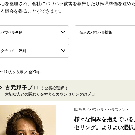
の心を整理され、会社にパワハラ被害を報告したり転職準備を進め
える機会を得ることができます。
パワハラ事例
個人のパワハラ対策
クチコミ・評判
～15
25
人を表示 ／ 全
件
古元邦子プロ
（ 公認心理師 ）
大切な人との関わりを考えるカウンセリングのプロ
[
広島県／パワハラ・ハラスメント
]
様々な悩みを抱えている
セリング。よりよい選択