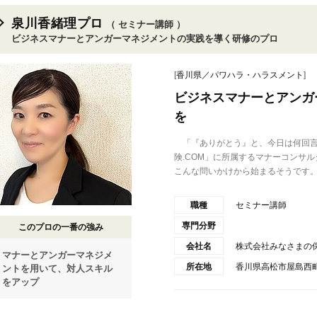
泉川香緒理プロ
（ セミナー講師 ）
ビジネスマナーとアンガーマネジメントの実践を導く研修のプロ
[
香川県／パワハラ・ハラスメント
]
ビジネスマナーとアンガ
を
「『ありがとう』と、今日は何回言
険.COM」に所属するマナーコンサ
こんな問いかけから始まるそうです。 
職種
セミナー講師
専門分野
このプロの一番の強み
会社名
株式会社みなさまの保
マナーとアンガーマネジメ
所在地
香川県高松市屋島西
ントを用いて、対人スキル
をアップ