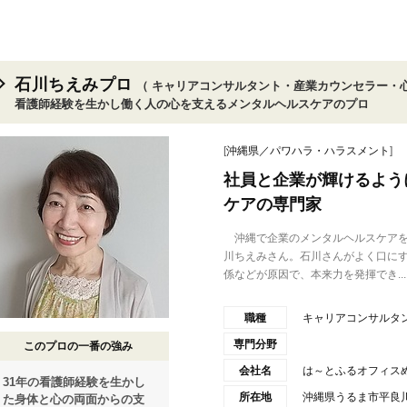
石川ちえみプロ
（ キャリアコンサルタント・産業カウンセラー・心
看護師経験を生かし働く人の心を支えるメンタルヘルスケアのプロ
[
沖縄県／パワハラ・ハラスメント
]
社員と企業が輝けるよう
ケアの専門家
沖縄で企業のメンタルヘルスケアを
川ちえみさん。石川さんがよく口に
係などが原因で、本来力を発揮でき...
職種
キャリアコンサルタ
専門分野
このプロの一番の強み
会社名
は～とふるオフィス
31年の看護師経験を生かし
所在地
沖縄県うるま市平良
た身体と心の両面からの支