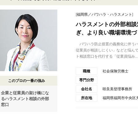
[
福岡県／パワハラ・ハラスメント
]
ハラスメントの外部相談
ぎ、より良い職場環境づ
パワハラ防止措置の義務化に伴うハ
従業員が相談しにくい」などと悩ん
ト相談窓口を代行する「従業員悩み...
職種
社会保険労務士
専門分野
このプロの一番の強み
会社名
咲良美登理事務所
企業と従業員の架け橋にな
所在地
福岡県福岡市中央区天
るハラスメント相談の外部
窓口