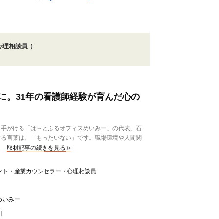
理相談員 ）
に。31年の看護師経験が育んだ心の
手がける「は～とふるオフィスめいみー」の代表、石
する言葉は、「もったいない」です。職場環境や人間関
取材記事の続きを見る≫
ント・産業カウンセラー・心理相談員
めいみー
川