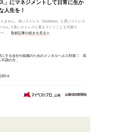
ス」にマネジメントして日常に生か
な人生を！
せん。良いストレス（Eustress）と悪いストレス
ントロールして良いストレスに変えていくことも可能で
...
取材記事の続きを見る≫
切にする会社や組織のためのメンタルヘルス対策〇 高
調の方...
85-6