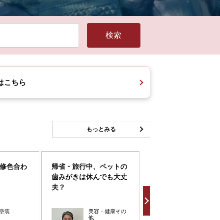
はこちら
もっとみる
修色合わ
帰省・旅行中、ペットの
2026年8月の予定
歯みがきは休んでも大丈
夫？
塗装
美容・健康その
空手教室・
他