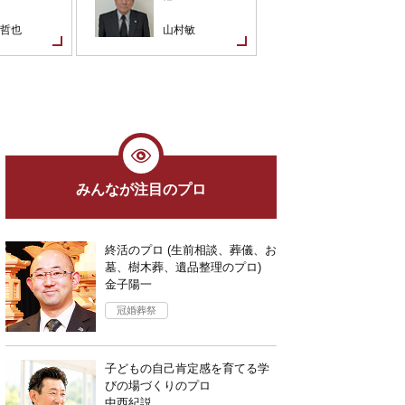
哲也
山村敏
伊藤龍吾
みんなが注目のプロ
終活のプロ (生前相談、葬儀、お
墓、樹木葬、遺品整理のプロ)
金子陽一
冠婚葬祭
子どもの自己肯定感を育てる学
びの場づくりのプロ
中西紀説