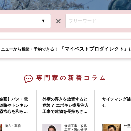
『マイベストプロダイレクト』
メニューから相談・予約できる！
専門家の新着コラム
企画】バス・電
外壁の浮きを放置すると
サイディング補
道路やトンネル
危険？ エポキシ樹脂注入
せ
恐怖心を和らげ
工事で建物を長持ちさせ
...
る。
漢方・薬膳
修繕工事・改修
外壁
工事・家の修理