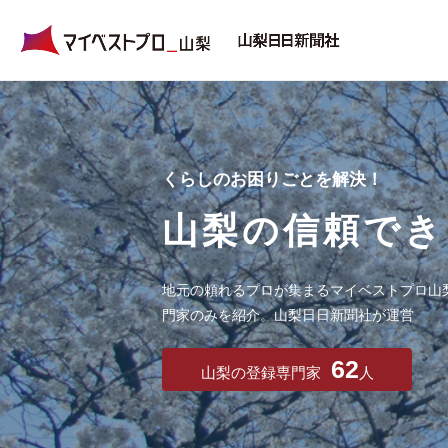
くらしのお困りごとを解決！
山梨の信頼でき
地元の頼れるプロが集まるマイベストプロ山
門家のみを紹介。山梨日日新聞社が運営
62
山梨の登録専門家
人