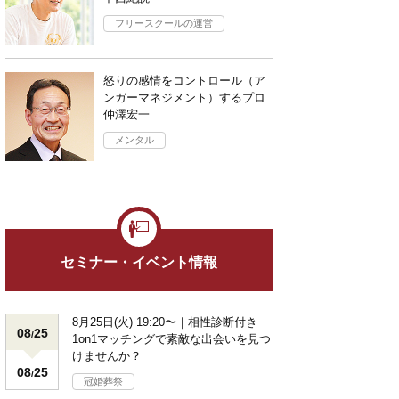
フリースクールの運営
怒りの感情をコントロール（ア
ンガーマネジメント）するプロ
仲澤宏一
メンタル
セミナー・イベント情報
8月25日(火) 19:20〜｜相性診断付き
08
25
/
1on1マッチングで素敵な出会いを見つ
けませんか？
08
25
/
冠婚葬祭