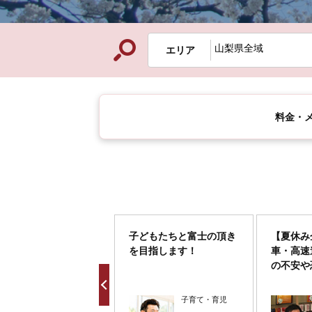
エリア
料金・
斐市 エコキュート
子どもたちと富士の頂き
【夏休み
を目指します！
車・高速
の不安や
るご自愛法 
生活サービス
子育て・育児