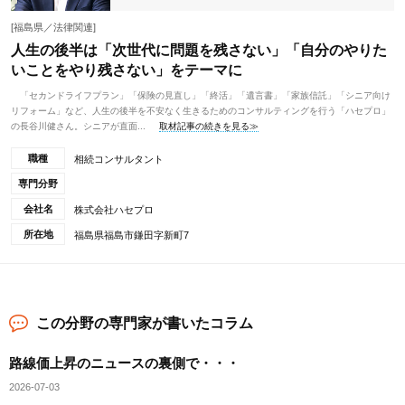
[福島県／法律関連]
人生の後半は「次世代に問題を残さない」「自分のやりた
いことをやり残さない」をテーマに
「セカンドライフプラン」「保険の見直し」「終活」「遺言書」「家族信託」「シニア向け
リフォーム」など、人生の後半を不安なく生きるためのコンサルティングを行う「ハセプロ」
の長谷川健さん。シニアが直面...
取材記事の続きを見る≫
職種
相続コンサルタント
専門分野
会社名
株式会社ハセプロ
所在地
福島県福島市鎌田字新町7
この分野の専門家が書いたコラム
路線価上昇のニュースの裏側で・・・
2026-07-03