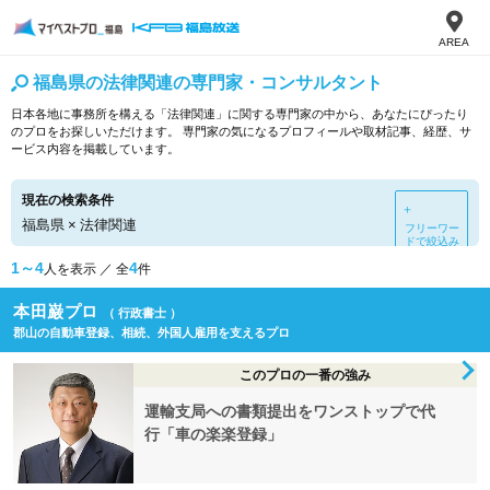
AREA
福島県の法律関連の専門家・コンサルタント
日本各地に事務所を構える「法律関連」に関する専門家の中から、あなたにぴったり
のプロをお探しいただけます。 専門家の気になるプロフィールや取材記事、経歴、サ
ービス内容を掲載しています。
現在の検索条件
＋
福島県
×
法律関連
フリーワー
ドで絞込み
1～4
4
人を表示 ／ 全
件
本田巌プロ
（ 行政書士 ）
郡山の自動車登録、相続、外国人雇用を支えるプロ
このプロの一番の強み
運輸支局への書類提出をワンストップで代
行「車の楽楽登録」