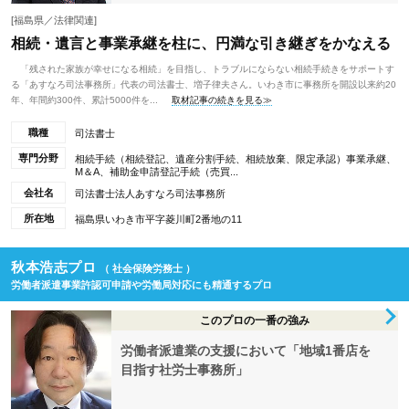
[福島県／法律関連]
相続・遺言と事業承継を柱に、円満な引き継ぎをかなえる
「残された家族が幸せになる相続」を目指し、トラブルにならない相続手続きをサポートす
る「あすなろ司法事務所」代表の司法書士、増子律夫さん。いわき市に事務所を開設以来約20
年、年間約300件、累計5000件を...
取材記事の続きを見る≫
職種
司法書士
専門分野
相続手続（相続登記、遺産分割手続、相続放棄、限定承認）事業承継、
M＆A、補助金申請登記手続（売買...
会社名
司法書士法人あすなろ司法事務所
所在地
福島県いわき市平字菱川町2番地の11
秋本浩志プロ
（ 社会保険労務士 ）
労働者派遣事業許認可申請や労働局対応にも精通するプロ
このプロの一番の強み
労働者派遣業の支援において「地域1番店を
目指す社労士事務所」