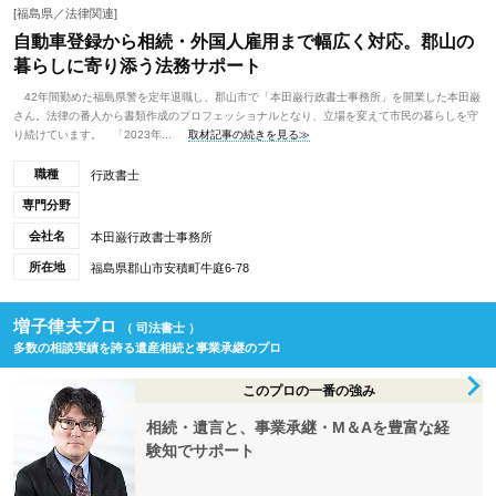
[福島県／法律関連]
自動車登録から相続・外国人雇用まで幅広く対応。郡山の
暮らしに寄り添う法務サポート
42年間勤めた福島県警を定年退職し、郡山市で「本田巌行政書士事務所」を開業した本田巌
さん。法律の番人から書類作成のプロフェッショナルとなり、立場を変えて市民の暮らしを守
り続けています。 「2023年...
取材記事の続きを見る≫
職種
行政書士
専門分野
会社名
本田巌行政書士事務所
所在地
福島県郡山市安積町牛庭6-78
増子律夫プロ
（ 司法書士 ）
多数の相談実績を誇る遺産相続と事業承継のプロ
このプロの一番の強み
相続・遺言と、事業承継・M＆Aを豊富な経
験知でサポート