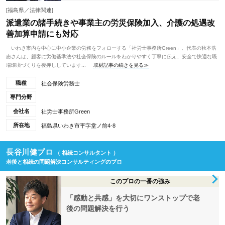
[福島県／法律関連]
派遣業の諸手続きや事業主の労災保険加入、介護の処遇改
善加算申請にも対応
いわき市内を中心に中小企業の労務をフォローする「社労士事務所Green」。代表の秋本浩
志さんは、顧客に労働基準法や社会保険のルールをわかりやすく丁寧に伝え、安全で快適な職
場環境づくりを後押ししています...
取材記事の続きを見る≫
職種
社会保険労務士
専門分野
会社名
社労士事務所Green
所在地
福島県いわき市平字堂ノ前4-8
長谷川健プロ
（ 相続コンサルタント ）
老後と相続の問題解決コンサルティングのプロ
このプロの一番の強み
「感動と共感」を大切にワンストップで老
後の問題解決を行う