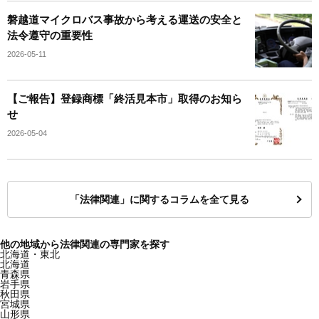
磐越道マイクロバス事故から考える運送の安全と
法令遵守の重要性
2026-05-11
【ご報告】登録商標「終活見本市」取得のお知ら
せ
2026-05-04
「法律関連」に関するコラムを全て見る
他の地域から法律関連の専門家を探す
北海道・東北
北海道
青森県
岩手県
秋田県
宮城県
山形県