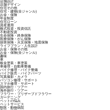
店舗設計
店舗デザイン
住宅その他
住宅・建物(全ジャンル)
お金・保険
年金制度
住宅ローン
資産運用
株式投資・投資信託
不動産投資
生命保険・終身保険
医療保険・がん保険
損害保険・火災保険・地震保険
ライフプラン・人生設計
お金・保険その他
お金・保険(全ジャンル)
趣味
車
板金塗装・車塗装
車修理・自動車整備
バイク修理・バイク整備
バイク販売・バイクパーツ
写真撮影・カメラ
パソコン修理・サポート
スマホ修理・サポート
国内旅行・ツアー
海外旅行・ツアー
フラワー・プリザーブドフラワー
ガーデニング
ペットの悩み
ペットサービス
獣医・動物病院