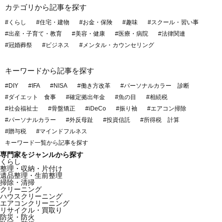
カテゴリから記事を探す
#くらし
#住宅・建物
#お金・保険
#趣味
#スクール・習い事
#出産・子育て・教育
#美容・健康
#医療・病院
#法律関連
#冠婚葬祭
#ビジネス
#メンタル・カウンセリング
キーワードから記事を探す
#DIY
#IFA
#NISA
#働き方改革
#パーソナルカラー 診断
#ダイエット 食事
#確定拠出年金
#魚の目
#相続税
#社会福祉士
#骨盤矯正
#iDeCo
#振り袖
#エアコン掃除
#パーソナルカラー
#外反母趾
#投資信託
#所得税 計算
#贈与税
#マインドフルネス
キーワード一覧から記事を探す
専門家をジャンルから探す
くらし
整理・収納・片付け
遺品整理・生前整理
掃除・清掃
クリーニング
ハウスクリーニング
エアコンクリーニング
リサイクル・買取り
防災・防火