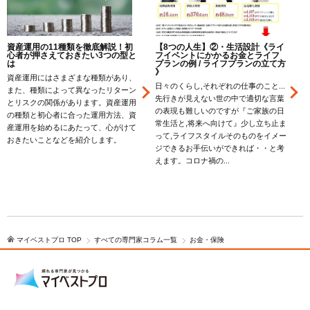
資産運用の11種類を徹底解説！初
【8つの人生】②・生活設計《ライ
心者が押さえておきたい3つの型と
フイベントにかかるお金とライフ
は
プランの例 / ライフプランの立て方
》
資産運用にはさまざまな種類があり、
日々のくらし,それぞれの仕事のこと...
また、種類によって異なったリターン
先行きが見えない世の中で適切な言葉
とリスクの関係があります。資産運用
の表現も難しいのですが『ご家族の日
の種類と初心者に合った運用方法、資
常生活と,将来へ向けて』少し立ち止ま
産運用を始めるにあたって、心がけて
って,ライフスタイルそのものをイメー
おきたいことなどを紹介します。
ジできるお手伝いができれば・・と考
えます。コロナ禍の...
マイベストプロ TOP
すべての専門家コラム一覧
お金・保険