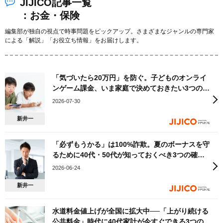
JIJICO記事一覧
：お金・保険
編集部が独自の視点で時事問題をピックアップ。さまざまなジャンルの専門家
による「解説」「お役立ち情報」をお届けします。
「気づいたら20万円」を防ぐ。子どものオンライ
ンゲーム課金、いま家庭で決めておきたい3つのル
ール
2026-07-30
新井一
「必ずもうかる」は100%詐欺。夏のボーナスを守
るために40代・50代が知っておくべき3つの確認
点
2026-06-24
新井一
水道料金値上げが全国に拡大中──「上がり続ける
公共料金」時代に40代家計が今すぐできる3つの備