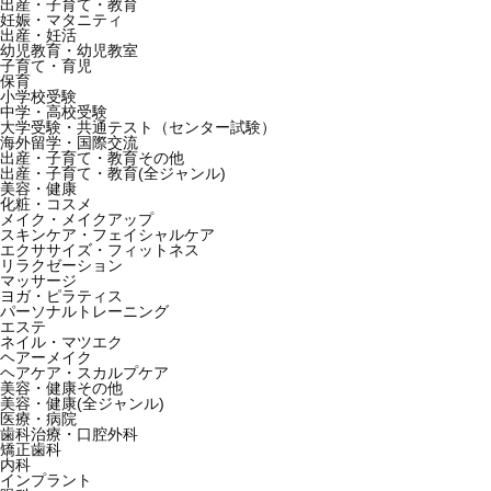
出産・子育て・教育
妊娠・マタニティ
出産・妊活
幼児教育・幼児教室
子育て・育児
保育
小学校受験
中学・高校受験
大学受験・共通テスト（センター試験）
海外留学・国際交流
出産・子育て・教育その他
出産・子育て・教育(全ジャンル)
美容・健康
化粧・コスメ
メイク・メイクアップ
スキンケア・フェイシャルケア
エクササイズ・フィットネス
リラクゼーション
マッサージ
ヨガ・ピラティス
パーソナルトレーニング
エステ
ネイル・マツエク
ヘアーメイク
ヘアケア・スカルプケア
美容・健康その他
美容・健康(全ジャンル)
医療・病院
歯科治療・口腔外科
矯正歯科
内科
インプラント