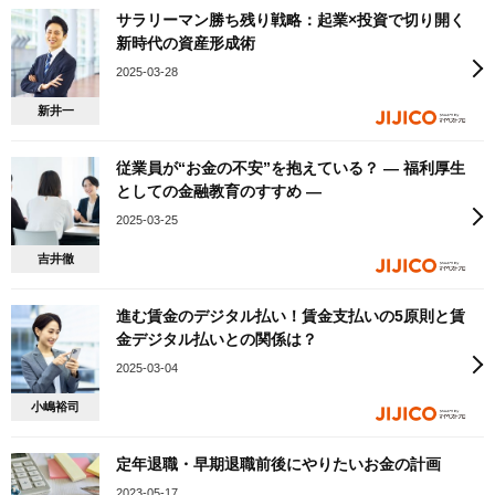
サラリーマン勝ち残り戦略：起業×投資で切り開く
新時代の資産形成術
2025-03-28
新井一
従業員が“お金の不安”を抱えている？ ― 福利厚生
としての金融教育のすすめ ―
2025-03-25
吉井徹
進む賃金のデジタル払い！賃金支払いの5原則と賃
金デジタル払いとの関係は？
2025-03-04
小嶋裕司
定年退職・早期退職前後にやりたいお金の計画
2023-05-17