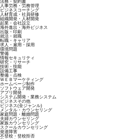
法務・契約書
人事労務・労務管理
ビジネスコーチング
人材育成・社員研修
組織開発・人材開発
起業・会社設立
海外進出・海外ビジネス
出版・印刷
就活・就職
転職・キャリア
求人・雇用・採用
環境問題
警備
情報セキュリティ
研究・リサーチ
技術・技能
設備工事
整備・点検
ＷＥＢマーケティング
ホームページ制作
ソフトウェア開発
アプリ開発
システム開発・業務システム
ビジネスその他
ビジネス(全ジャンル)
メンタル・カウンセリング
家庭問題・離婚問題
夫婦カウンセリング
家族カウンセリング
スクールカウンセリング
発達障害
不登校・登校拒否