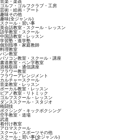
音楽・楽器
ゴルフ・ゴルフクラブ・工房
芸術・絵画・アート
趣味その他
趣味(全ジャンル)
スクール・習い事
英会話教室・スクール・レッスン
語学教室・スクール
中国語教室・レッスン
学習塾・進学塾
個別指導・家庭教師
料理教室
パン教室
パソコン教室・スクール・講座
書道教室・ペン字教室
資格取得・通信講座
フラワー教室
フラワーアレンジメント
カルチャースクール
音楽教室・レッスン
ボーカル教室・レッスン
ピアノ教室・リトミック
ゴルフスクール・レッスン
ダンススクール・スタジオ
格闘技
ボクシング・キックボクシング
空手教室・道場
武道
着付け教室
アロマスクール
スクール・スポーツその他
スクール・習い事(全ジャンル)