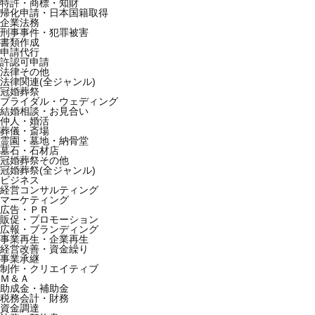
特許・商標・知財
帰化申請・日本国籍取得
企業法務
刑事事件・犯罪被害
書類作成
申請代行
許認可申請
法律その他
法律関連(全ジャンル)
冠婚葬祭
ブライダル・ウェディング
結婚相談・お見合い
仲人・婚活
葬儀・斎場
霊園・墓地・納骨堂
墓石・石材店
冠婚葬祭その他
冠婚葬祭(全ジャンル)
ビジネス
経営コンサルティング
マーケティング
広告・ＰＲ
販促・プロモーション
広報・ブランディング
事業再生・企業再生
経営改善・資金繰り
事業承継
制作・クリエイティブ
Ｍ＆Ａ
助成金・補助金
税務会計・財務
資金調達