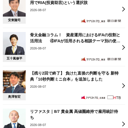
用でRIA(投資助言)という選択肢
2026-08-07
安東隆司
骨太金融コラム！ 資産運用におけるIFAの役割と
活用法 ④IFAが活用される相談テーマ別の使い
方
2026-08-07
五十嵐修平
【残り2回で終了】 負けた直後の判断を守る 新特
典「10秒判断ミニ台本」を追加しました
2026-08-07
奥澤智宏
リファスタ｜8/7 貴金属 高値圏維持で雇用統計待
ち
2026-08-07