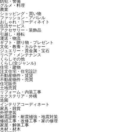
防犯・警備
グルメ・料理
農業
ショッピング・買い物
ファッション・アパレル
おしゃれ・コーディネイト
生活サービス
アクセサリー・装飾品
引越し・移転
運送・物流
ギフト・贈り物・プレゼント
文化・教養・カルチャー
ジュエリー・貴金属・宝石
リペア・メンテナンス
くらしその他
くらし(全ジャンル)
住宅・建物
注文住宅・住宅設計
不動産物件・賃貸
不動産物件・売買
住宅販売
土地売買
リフォーム・内装工事
エクステリア・外構
造園
インテリアコーディネート
家具・雑貨
外壁塗装
耐震診断・耐震補強・地震対策
修繕工事・改修工事・家の修理
家屋・解体工事
木材・材木