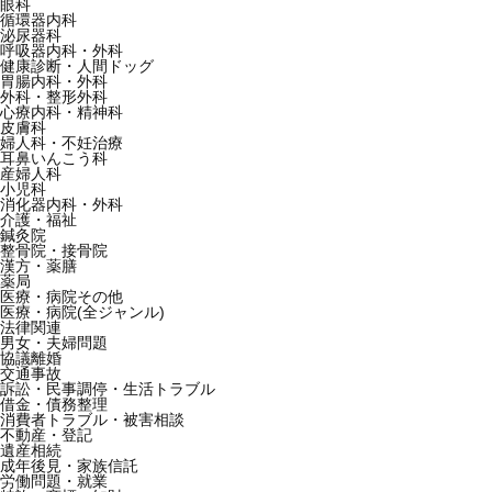
眼科
循環器内科
泌尿器科
呼吸器内科・外科
健康診断・人間ドッグ
胃腸内科・外科
外科・整形外科
心療内科・精神科
皮膚科
婦人科・不妊治療
耳鼻いんこう科
産婦人科
小児科
消化器内科・外科
介護・福祉
鍼灸院
整骨院・接骨院
漢方・薬膳
薬局
医療・病院その他
医療・病院(全ジャンル)
法律関連
男女・夫婦問題
協議離婚
交通事故
訴訟・民事調停・生活トラブル
借金・債務整理
消費者トラブル・被害相談
不動産・登記
遺産相続
成年後見・家族信託
労働問題・就業