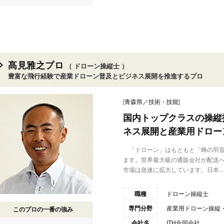
髙見雅之プロ
（ ドローン操縦士 ）
豊富な飛行経験で産業ドローン普及とビジネス展開を推進するプロ
[
青森県／技術・技能
]
国内トップクラスの操縦
ネス展開と産業用ドロー
「ドローン」はもともと「蜂の羽音
ます。世界最大級の通販会社が配送
市場は急速に拡大しています。日本...
職種
ドローン操縦士
専門分野
産業用ドローン操縦
このプロの一番の強み
会社名
ITH合同会社