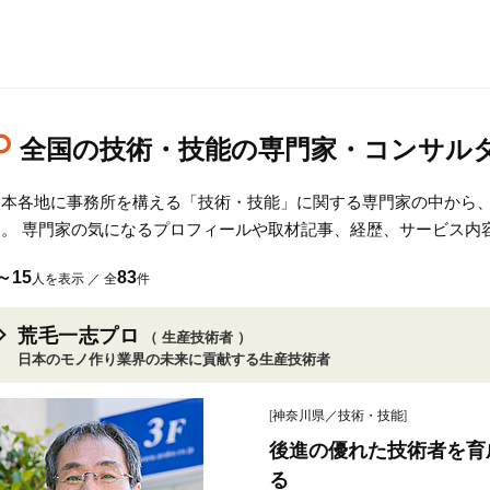
全国の技術・技能の専門家・コンサル
日本各地に事務所を構える「技術・技能」に関する専門家の中から
す。 専門家の気になるプロフィールや取材記事、経歴、サービス内
～15
83
人を表示 ／ 全
件
荒毛一志プロ
（ 生産技術者 ）
日本のモノ作り業界の未来に貢献する生産技術者
[
神奈川県／技術・技能
]
後進の優れた技術者を育
る