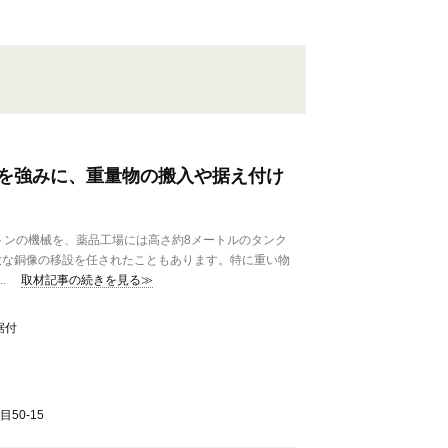
を強みに、重量物の搬入や据え付け
トンの機械を、薬品工場には高さ約8メートルのタンク
大な銅像の移設を任されたこともあります。特に重い物
.
取材記事の続きを見る≫
据付
50-15