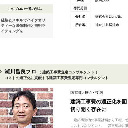
専門分野
このプロの一番の強み
会社名
株式会社LightNix
経験とスキルでハイクオリ
所在地
神奈川県横浜市
ティーな映像制作と照明ラ
イティングを
瀬川昌良プロ
（ 建築工事費査定コンサルタント ）
コストの適正化に貢献する建築工事費査定専門コンサルタント
[
東京都／技術・技能
]
建築工事費の適正化を図
切り開く存在に
建築構造物の事業計画から工程、使
コストマネジメント。 高田馬場に