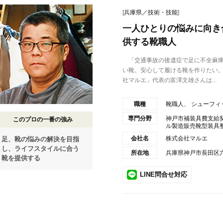
[
兵庫県／技術・技能
]
一人ひとりの悩みに向き
供する靴職人
「交通事故の後遺症で足に不全麻痺
い靴、安心して履ける靴を作りたい
社マルエ」代表の富澤文雄さんは...
職種
靴職人、 シューフィ
専門分野
神戸市補装具費支給
このプロの一番の強み
ル製造販売靴型装具整形
会社名
株式会社マルエ
足、靴の悩みの解決を目指
し、ライフスタイルに合う
所在地
兵庫県神戸市長田区六
靴を提供する
LINE問合せ対応