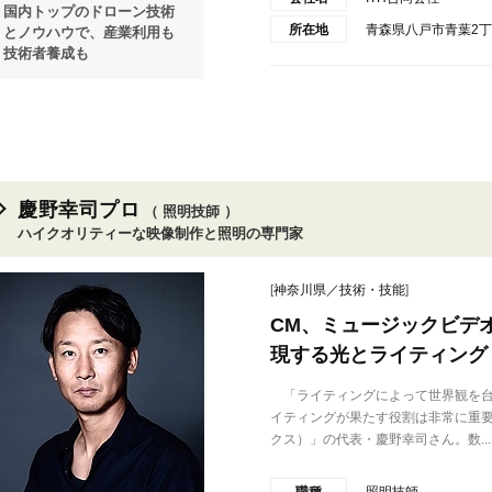
国内トップのドローン技術
所在地
青森県八戸市青葉2丁目
とノウハウで、産業利用も
技術者養成も
慶野幸司プロ
（ 照明技師 ）
ハイクオリティーな映像制作と照明の専門家
[
神奈川県／技術・技能
]
CM、ミュージックビデ
現する光とライティング
「ライティングによって世界観を台
イティングが果たす役割は非常に重要だ
クス）」の代表・慶野幸司さん。数...
職種
照明技師