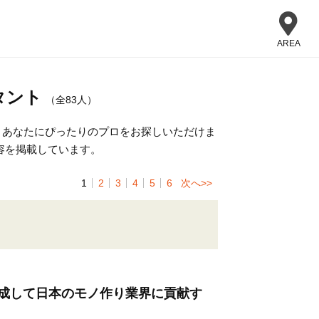
AREA
タント
（全83人）
、あなたにぴったりのプロをお探しいただけま
容を掲載しています。
1
2
3
4
5
6
次へ>>
成して日本のモノ作り業界に貢献す