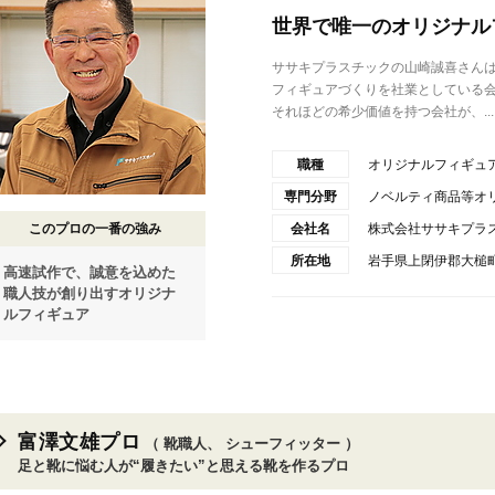
世界で唯一のオリジナル
ササキプラスチックの山崎誠喜さん
フィギュアづくりを社業としている
それほどの希少価値を持つ会社が、...
職種
オリジナルフィギュ
専門分野
ノベルティ商品等オ
このプロの一番の強み
会社名
株式会社ササキプラ
所在地
岩手県上閉伊郡大槌町
高速試作で、誠意を込めた
職人技が創り出すオリジナ
ルフィギュア
富澤文雄プロ
（ 靴職人、 シューフィッター ）
足と靴に悩む人が“履きたい”と思える靴を作るプロ