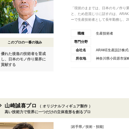
「現状のままでは、日本のモノ作り業
と、ため息混じりに話すのは、ARA
ーで生産技術者として長年勤務し、20.
職種
生産技術者
専門分野
このプロの一番の強み
会社名
ARAKE生産設計株
優れた後進の技術者を育成
所在地
神奈川県小田原市栄町1
し、日本のモノ作り業界に
貢献する
山崎誠喜プロ
（ オリジナルフィギュア製作 ）
高い技術力で世界に一つだけの立体造形を創るプロ
[
岩手県／技術・技能
]