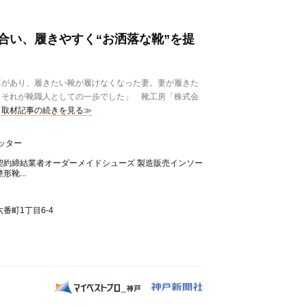
合い、履きやすく“お洒落な靴”を提
があり、履きたい靴が履けなくなった妻。妻が履きた
。それが靴職人としての一歩でした」 靴工房「株式会
取材記事の続きを見る≫
ッター
契約締結業者オーダーメイドシューズ 製造販売インソー
靴...
番町1丁目6-4