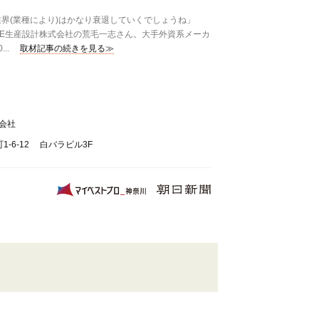
界(業種により)はかなり衰退していくでしょうね」
KE生産設計株式会社の荒毛一志さん。大手外資系メーカ
..
取材記事の続きを見る≫
式会社
-6-12 白バラビル3F