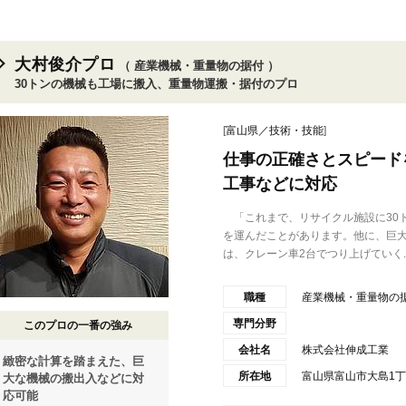
大村俊介プロ
（ 産業機械・重量物の据付 ）
30トンの機械も工場に搬入、重量物運搬・据付のプロ
[
富山県／技術・技能
]
仕事の正確さとスピード
工事などに対応
「これまで、リサイクル施設に30
を運んだことがあります。他に、巨
は、クレーン車2台でつり上げていく..
職種
産業機械・重量物の
専門分野
このプロの一番の強み
会社名
株式会社伸成工業
緻密な計算を踏まえた、巨
所在地
富山県富山市大島1丁目
大な機械の搬出入などに対
応可能