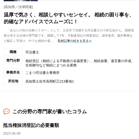
[高知県／法律関連]
温厚で気さく、相談しやすいセンセイ。 相続の困り事を、
的確なアドバイスでスムーズに！
「あなたの街の法務ドクター」として、土佐市で活躍する司法書士の小松弘知さん。国家資
格を有する法律の専門家です。開業して7年、不動産登記や商業登記、成年後見、裁判事務な
ど幅広く手掛け、中でも相続や遺...
取材記事の続きを見る≫
職種
司法書士
専門分野
相続登記（相続による不動産の名義変更）、相続放棄、遺言書の作成、
生前贈与など相続にまつわる業務
事務所名
こまつ司法書士事務所
所在地
高知県土佐市高岡町乙213番地1
この分野の専門家が書いたコラム
抵当権抹消登記の必要書類
2023-05-09