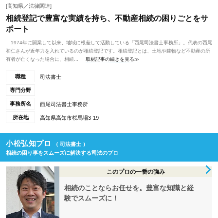
[高知県／法律関連]
相続登記で豊富な実績を持ち、不動産相続の困りごとをサ
ポート
1974年に開業して以来、地域に根差して活動している「西尾司法書士事務所」。代表の西尾
和仁さんが近年力を入れているのが相続登記です。相続登記とは、土地や建物など不動産の所
有者が亡くなった場合に、相続...
取材記事の続きを見る≫
職種
司法書士
専門分野
事務所名
西尾司法書士事務所
所在地
高知県高知市桜馬場3-19
小松弘知プロ
（ 司法書士 ）
相続の困り事をスムーズに解決する司法のプロ
このプロの一番の強み
相続のことならお任せを。豊富な知識と経
験でスムーズに！