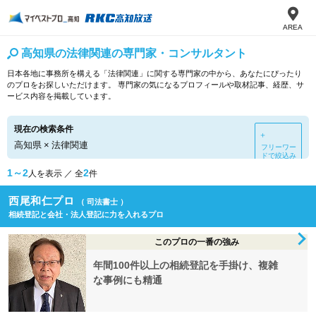
AREA
高知県の法律関連の専門家・コンサルタント
日本各地に事務所を構える「法律関連」に関する専門家の中から、あなたにぴったり
のプロをお探しいただけます。 専門家の気になるプロフィールや取材記事、経歴、サ
ービス内容を掲載しています。
現在の検索条件
＋
高知県
×
法律関連
フリーワー
ドで絞込み
1～2
2
人を表示 ／ 全
件
西尾和仁プロ
（ 司法書士 ）
相続登記と会社・法人登記に力を入れるプロ
このプロの一番の強み
年間100件以上の相続登記を手掛け、複雑
な事例にも精通