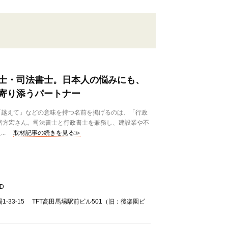
士・司法書士。日本人の悩みにも、
寄り添うパートナー
越えて」などの意味を持つ名前を掲げるのは、「行政
の緒方宏さん。司法書士と行政書士を兼務し、建設業や不
..
取材記事の続きを見る≫
D
-33-15 TFT高田馬場駅前ビル501（旧：後楽園ビ