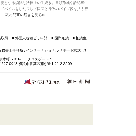
要となる煩雑な法律上の手続き。書類作成や許認可申
アドバイスをしたりして国民と行政のパイプ役を担う行
.
取材記事の続きを見る≫
籍取得 ■ 外国人各種ビザ申請 ■ 国際相続 ■ 相続生
政書士事務所 / インターナショナルサポート株式会社
木町1-101-1 クロスゲート7F
7-0043 横浜市青葉区藤が丘1-21-2 S609