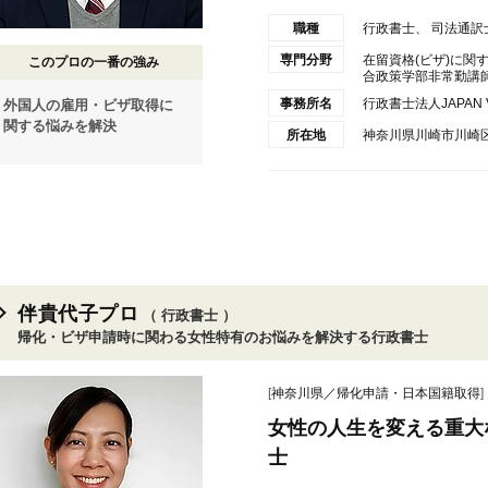
職種
行政書士、 司法通訳
専門分野
在留資格(ビザ)に関
このプロの一番の強み
合政策学部非常勤講師(
事務所名
行政書士法人JAPAN V
外国人の雇用・ビザ取得に
関する悩みを解決
所在地
神奈川県川崎市川崎区
伴貴代子プロ
（ 行政書士 ）
帰化・ビザ申請時に関わる女性特有のお悩みを解決する行政書士
[
神奈川県／帰化申請・日本国籍取得
]
女性の人生を変える重大
士