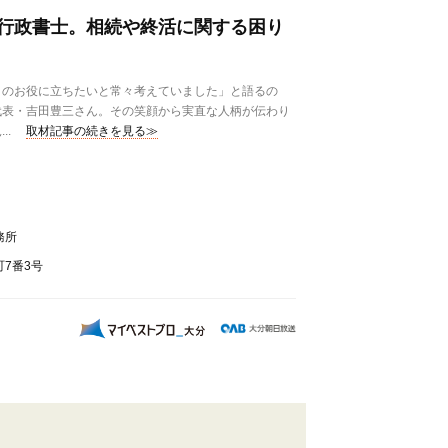
行政書士。相続や終活に関する困り
のお役に立ちたいと常々考えていました」と語るの
代表・吉田豊三さん。その笑顔から実直な人柄が伝わり
..
取材記事の続きを見る≫
務所
7番3号