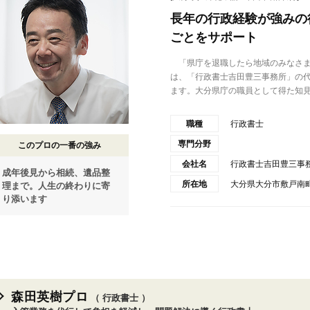
長年の行政経験が強みの
ごとをサポート
「県庁を退職したら地域のみなさま
は、「行政書士吉田豊三事務所」の
ます。大分県庁の職員として得た知見.
職種
行政書士
専門分野
このプロの一番の強み
会社名
行政書士吉田豊三事
成年後見から相続、遺品整
所在地
大分県大分市敷戸南町
理まで。人生の終わりに寄
り添います
森田英樹プロ
（ 行政書士 ）