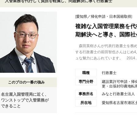
入管業務を代行して負担を軽減し、問題解決に導く行政書士
[
愛知県／帰化申請・日本国籍取得
]
複雑な入国管理業務を代
期解決へと導き、国際社
森田英樹さんが代表行政書士を務め
する行政書士の前田智也さんはじめ4
ュな魅力にあふれています。 2014..
職種
行政書士
専門分野
建設業許可申請・帰
このプロの一番の強み
更・出張封印農地転用許
事務所名
みなと行政書士法人
名古屋入国管理局に近く、
ワンストップで入管業務が
所在地
愛知県名古屋市港区土
できること