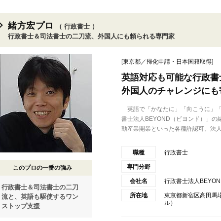
緒方宏プロ
（ 行政書士 ）
行政書士＆司法書士の二刀流、外国人にも頼られる専門家
[
東京都／帰化申請・日本国籍取得
]
英語対応も可能な行政書
外国人のチャレンジにも
英語で「かなたに」「向こうに」「
書士法人BEYOND（ビヨンド）」
動産業開業といった各種許認可、法人.
職種
行政書士
専門分野
このプロの一番の強み
会社名
行政書士法人BEYON
行政書士＆司法書士の二刀
所在地
東京都新宿区高田馬場1
流と、英語も駆使するワン
ル）
ストップ支援