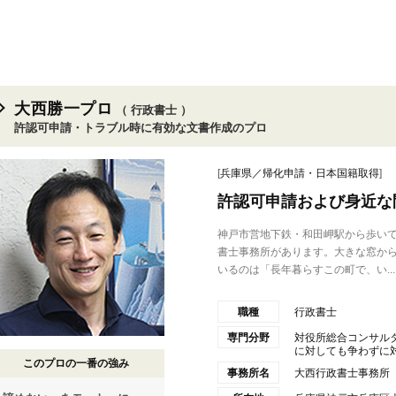
大西勝一プロ
（ 行政書士 ）
許認可申請・トラブル時に有効な文書作成のプロ
[
兵庫県／帰化申請・日本国籍取得
]
許認可申請および身近な
神戸市営地下鉄・和田岬駅から歩い
書士事務所があります。大きな窓か
いるのは「長年暮らすこの町で、い...
職種
行政書士
専門分野
対役所総合コンサル
に対しても争わずに対応
このプロの一番の強み
事務所名
大西行政書士事務所