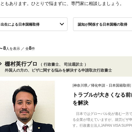
こともあります。ひとりで悩まずに、専門家に相談しましょう。
出生による日本国籍取得
認知が関係する日本国籍の取得
～8
8
人を表示 ／ 全
件
棚村英行プロ
（ 行政書士、 司法通訳士 ）
外国人の方の、ビザに関する悩みを解決する申請取次行政書士
[
神奈川県／帰化申請・日本国籍取得
]
トラブルが大きくなる前
を解決
日本ではグローバル化が進む一方で
る企業が増えていますが、就労ビザ
す。行政書士法人JAPAN VISA SUPPOR