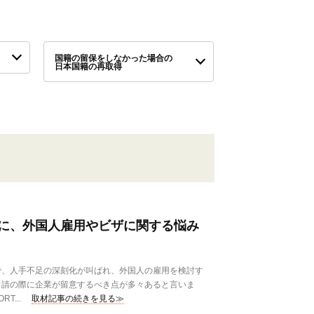
国籍の留保をしなかった場合の
日本国籍の再取得
に、外国人雇用やビザに関する悩み
、人手不足の深刻化が叫ばれ、外国人の雇用を検討す
申請の際に企業が留意するべき点が多々あると言いま
T...
取材記事の続きを見る≫