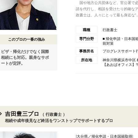
国や地方公共団体など、官公署で必
請を代行し、相談を受けたり的確な
政書士は、人々にとって最も身近な“..
職種
行政書士
専門分野
■ 帰化申請・日本国
このプロの一番の強み
前対策
事務所名
プログレスサポート行
ビザ・帰化だけでなく国際
相続にも対応。親身なサポ
所在地
神奈川県横浜市中区 桜
ートが定評。
【あおばオフィス】〒22
吉田豊三プロ
（ 行政書士 ）
相続や成年後見など終活をワンストップでサポートするプロ
[
大分県／帰化申請・日本国籍取得
]