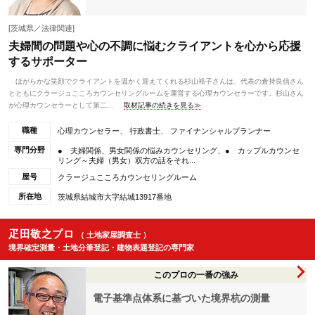
[茨城県／法律関連]
夫婦間の問題や心の不調に悩むクライアントを心から応援
するサポーター
ほがらかな笑顔でクライアントを温かく迎えてくれる杉山裕子さんは、代表の倉持良信さん
とともにクラージュこころカウンセリングルームを運営する心理カウンセラーです。杉山さん
が心理カウンセラーとして第二...
取材記事の続きを見る≫
職種
心理カウンセラー、 行政書士、 ファイナンシャルプランナー
専門分野
● 夫婦関係、男女関係の悩みカウンセリング、● カップルカウンセ
リング～夫婦（男女）双方の話をそれ...
屋号
クラージュこころカウンセリングルーム
所在地
茨城県結城市大字結城13917番地
疋田敬之プロ
（ 土地家屋調査士 ）
境界確定測量・土地分筆登記・建物表題登記の専門家
このプロの一番の強み
電子基準点体系に基づいた境界杭の測量