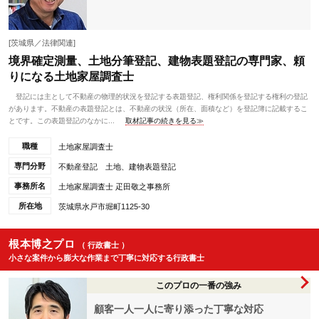
[茨城県／法律関連]
境界確定測量、土地分筆登記、建物表題登記の専門家、頼
りになる土地家屋調査士
登記には主として不動産の物理的状況を登記する表題登記、権利関係を登記する権利の登記
があります。不動産の表題登記とは、不動産の状況（所在、面積など）を登記簿に記載するこ
とです。この表題登記のなかに...
取材記事の続きを見る≫
職種
土地家屋調査士
専門分野
不動産登記 土地、建物表題登記
事務所名
土地家屋調査士 疋田敬之事務所
所在地
茨城県水戸市堀町1125-30
根本博之プロ
（ 行政書士 ）
小さな案件から膨大な作業まで丁寧に対応する行政書士
このプロの一番の強み
顧客一人一人に寄り添った丁寧な対応