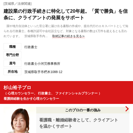
[茨城県／法律関連]
建設業の行政手続きに特化して20年超。「質で勝負」を信
条に、クライアントの発展をサポート
国や地方自治体といった官公署に届け出る書類の作成や、提出代行のエキスパートとして知
られる行政書士。各種許認可や会社設立など、対象となる書類の数は1万件を超えるとも言わ
れています。 茨城県取手市内...
取材記事の続きを見る≫
職種
行政書士
専門分野
屋号
行政書士小河労務事務所
所在地
茨城県取手市椚木1088-12
杉山裕子プロ
（ 心理カウンセラー、 行政書士、 ファイナンシャルプランナー ）
看護師経験を生かす心理カウンセラー
このプロの一番の強み
看護職・離婚経験者として、クライアント
を温かくサポート