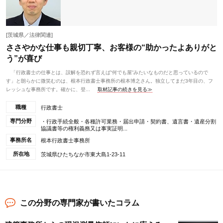
[茨城県／法律関連]
ささやかな仕事も親切丁寧、お客様の“助かったよありがと
う”が喜び
「行政書士の仕事とは、誤解を恐れず言えば“何でも屋”みたいなものだと思っているので
す」と朗らかに微笑むのは、根本行政書士事務所の根本博之さん。独立してまだ3年目の、フ
レッシュな事務所です。確かに、登...
取材記事の続きを見る≫
職種
行政書士
専門分野
・行政手続全般・各種許可業務・届出申請・契約書、遺言書・遺産分割
協議書等の権利義務又は事実証明...
事務所名
根本行政書士事務所
所在地
茨城県ひたちなか市東大島1-23-11
この分野の専門家が書いたコラム