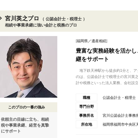
宮川英之プロ
（ 公認会計士・税理士 ）
相続や事業承継に強い会計と税務のプロ
[
福岡県／遺産相続
]
豊富な実務経験を活かし
継をサポート
地下鉄天神駅から徒歩約1分と、ア
のは、公認会計士で税理士の宮川英之
計や税務といった法人業務、会社設立.
職種
公認会計士・税理士
専門分野
このプロの一番の強み
事務所名
宮川公認会計士事務
依頼主の目線に立ち、相続
所在地
福岡県福岡市中央区天
税や事業承継、経営を真摯
にサポート