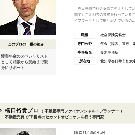
春日井市で社会保険労務士として活
関でも年金相談の業務を行っている
イフワークとして取り組んでいるの...
職種
社会保険労務士
専門分野
年金（障害、遺族、
このプロの一番の強み
事務所名
鈴木事務所
障害年金のスペシャリスト
所在地
愛知県春日井市如意申町
として相談から受給まで親
身にサポート
橋口裕貴プロ
（ 不動産専門ファイナンシャル・プランナー ）
不動産売買でFP視点のセカンドオピニオンを行う専門家
[
東京都／遺産相続
]