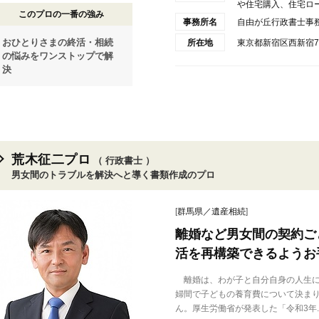
や住宅購入、住宅ローン
このプロの一番の強み
事務所名
自由が丘行政書士事
おひとりさまの終活・相続
所在地
東京都新宿区西新宿7-
の悩みをワンストップで解
決
荒木征二プロ
（ 行政書士 ）
男女間のトラブルを解決へと導く書類作成のプロ
[
群馬県／遺産相続
]
離婚など男女間の契約ご
活を再構築できるようお
離婚は、わが子と自分自身の人生に
婦間で子どもの養育費について決ま
ん。厚生労働省が発表した「令和3年..