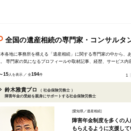
全国の遺産相続の専門家・コンサルタ
日本各地に事務所を構える「遺産相続」に関する専門家の中から、
す。 専門家の気になるプロフィールや取材記事、経歴、サービス内
～15
194
人を表示 ／ 全
件
1
鈴木雅貴プロ
（ 社会保険労務士 ）
障害年金の受給を親身にサポートする社会保険労務士
[
愛知県／遺産相続
]
障害年金制度を多くの人
もらえるように支援して