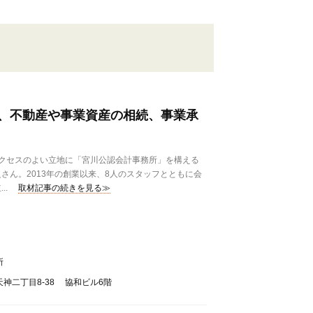
、不動産や事業資産の相続、事業承
クセスのよい立地に「宮川公認会計事務所」を構える
さん。2013年の創業以来、8人のスタッフとともに会
..
取材記事の続きを見る≫
所
神二丁目8-38 協和ビル6階