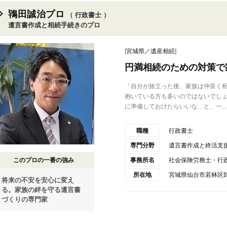
鴇田誠治プロ
（ 行政書士 ）
遺言書作成と相続手続きのプロ
[
宮城県／遺産相続
]
円満相続のための対策で
「自分が旅立った後、家族は仲良く
抱いている方も多いのではないでし
に準備しておけたらいいな…と、一...
職種
行政書士
専門分野
遺言書作成と終活支
このプロの一番の強み
事務所名
社会保険労務士・行
所在地
宮城県仙台市若林区卸
将来の不安を安心に変え
る。家族の絆を守る遺言書
づくりの専門家