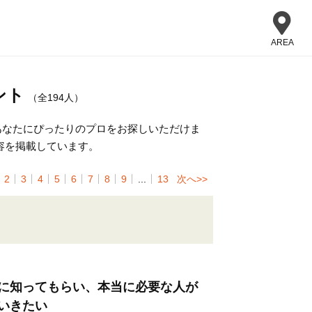
AREA
ント
（全194人）
あなたにぴったりのプロをお探しいただけま
容を掲載しています。
2
3
4
5
6
7
8
9
...
13
次へ>>
に知ってもらい、本当に必要な人が
いきたい