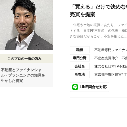
「買える」だけで決めな
売買を提案
住宅や土地の売買にあたり、ファイ
トする「日本FP不動産」の代表・橋
きな節目だからこそ、不安を抱えた...
職種
不動産専門ファイナ
専門分野
不動産売買仲介・不
このプロの一番の強み
会社名
株式会社日本FP不動
不動産とファイナンシャ
所在地
東京都中野区鷺宮4丁目
ル・プランニングの知見を
生かした提案
LINE問合せ対応