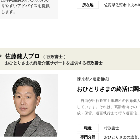
所在地
佐賀県佐賀市中央本町
りやすいアドバイスを提供
します。
佐藤健人プロ
（ 行政書士 ）
おひとりさまの終活介護サポートを提供する行政書士
[
東京都／遺産相続
]
おひとりさまの終活に関
自由が丘行政書士事務所の佐藤健人
しています。それは、高齢者向けの
成・保管、遺言執行まで行う遺言信...
職種
行政書士
専門分野
おひとりさまの遺言