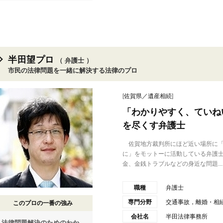
半田望プロ
（ 弁護士 ）
市民の法律問題を一緒に解決する法律のプロ
[
佐賀県／遺産相続
]
「わかりやすく、ていね
を尽くす弁護士
佐賀地方裁判所にほど近い場所に「
に」をモットーに活動している弁護
金、金銭トラブルなどの身近な問題...
職種
弁護士
専門分野
交通事故，離婚・相
このプロの一番の強み
会社名
半田法律事務所
法律問題解決のためのわか