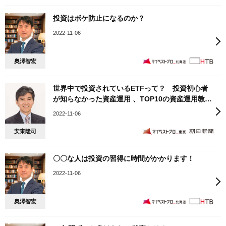
投資はボケ防止になるのか？
2022-11-06
奥澤智宏
世界中で投資されているETFって？ 投資初心者
が知らなかった資産運用 、TOP10の資産運用教科
書は？
2022-11-06
安東隆司
〇〇な人は投資の習得に時間がかかります！
2022-11-06
奥澤智宏