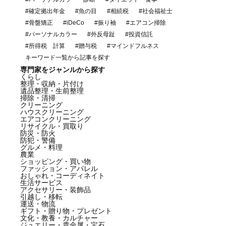
#確定拠出年金
#魚の目
#相続税
#社会福祉士
#骨盤矯正
#iDeCo
#振り袖
#エアコン掃除
#パーソナルカラー
#外反母趾
#投資信託
#所得税 計算
#贈与税
#マインドフルネス
キーワード一覧から記事を探す
専門家をジャンルから探す
くらし
整理・収納・片付け
遺品整理・生前整理
掃除・清掃
クリーニング
ハウスクリーニング
エアコンクリーニング
リサイクル・買取り
防災・防火
防犯・警備
グルメ・料理
農業
ショッピング・買い物
ファッション・アパレル
おしゃれ・コーディネイト
生活サービス
アクセサリー・装飾品
引越し・移転
運送・物流
ギフト・贈り物・プレゼント
文化・教養・カルチャー
ジュエリー・貴金属・宝石