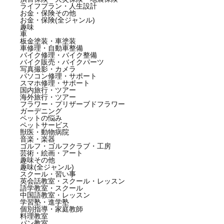
ライフプラン・人生設計
お金・保険その他
お金・保険(全ジャンル)
趣味
車
板金塗装・車塗装
車修理・自動車整備
バイク修理・バイク整備
バイク販売・バイクパーツ
写真撮影・カメラ
パソコン修理・サポート
スマホ修理・サポート
国内旅行・ツアー
海外旅行・ツアー
フラワー・プリザーブドフラワー
ガーデニング
ペットの悩み
ペットサービス
獣医・動物病院
音楽・楽器
ゴルフ・ゴルフクラブ・工房
芸術・絵画・アート
趣味その他
趣味(全ジャンル)
スクール・習い事
英会話教室・スクール・レッスン
語学教室・スクール
中国語教室・レッスン
学習塾・進学塾
個別指導・家庭教師
料理教室
パン教室