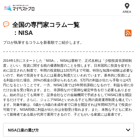
AREA
全国の専門家コラム一覧
：NISA
プロが執筆するコラムを新着順でご紹介します。
2014年1月にスタートした「NISA」。NISAは愛称で、正式名称は「少額投資非課税制
度」といい、投資に関する税の優遇制度のことを指します。日本国民に投資を促すた
めに設立された制度で、年間の投資額は120万円まで可能。特別な知識や経験は必要な
いので、初めて投資をする人には最適な制度だといわれています。基本的に投資によ
る利益が出た場合、20%の税金が課せられるため、5万円の利益が出たら手取りは4万
円になるということです。一方、NISA口座では5年間非課税になるので、利益を得た分
だけお金を受け取れます。また、非課税なので面倒な確定申告を行う必要もありませ
ん。始め方はとても簡単で、証券会社などの金融機関で手続きをしてNISA口座を開設
するだけです。さらに、ジュニアNISAといわれる子ども用の資産運用制度も備えてい
ます。対象年齢は、0歳から9歳の未成年者で口座を開設すれば年間80万円まで投資が
可能です。NISA同様に利益が出た分は全額受け取れます。また、未熟な子どもに変わ
って親権者である親が代用で運用できるので、子どもがいる家庭には最適です。
NISA口座の選び方