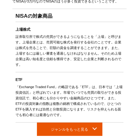
てNISAが3万円なのでNISAのほうが多く投資できるということです。
NISAの対象商品
上場株式
証券取引所で株式の売買ができるようになることを「上場」と呼びま
す。上場企業とは、売買可能な株式を発行する会社のことです。企業
は株式を売ることで、巨額の資金を調達することができます。また、
上場するには厳しい審査を通過しなければなりません。そのため上場
企業は高い知名度と信頼を獲得でき、安定した企業と判断されるので
す。
ETF
「Exchange Traded Fund」の略語である「ETF」は、日本では「上場
投資信託」と呼ばれています。市場でいつでも売買の取引ができる投
資信託で、初心者にも分かりやすい金融商品のひとつです。また、
ETFの投資対象の指数は複数の銘柄で構成されているので、ひとつの
ETFを購入すれば自然と分散投資になります。リスクを抑えられる面
でも初心者には最適なのです。
ジャンルをもっと見る