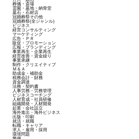
葬儀・斎場
霊園・墓地・納骨堂
墓石・石材店
冠婚葬祭その他
冠婚葬祭(全ジャンル)
ビジネス
経営コンサルティング
マーケティング
広告・ＰＲ
販促・プロモーション
広報・ブランディング
事業再生・企業再生
経営改善・資金繰り
事業承継
制作・クリエイティブ
Ｍ＆Ａ
助成金・補助金
税務会計・財務
資金調達
法務・契約書
人事労務・労務管理
ビジネスコーチング
人材育成・社員研修
組織開発・人材開発
起業・会社設立
海外進出・海外ビジネス
出版・印刷
就活・就職
転職・キャリア
求人・雇用・採用
環境問題
警備