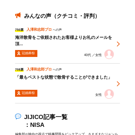
みんなの声（クチコミ・評判）
入澤和志郎プロ
750票
への声
海洋散骨をご依頼されたお客様よりお礼のメールを
頂...
冠婚葬祭
40代 ／女性
入澤和志郎プロ
708票
への声
「最もベストな状態で散骨することができました」
冠婚葬祭
女性
JIJICO記事一覧
：NISA
編集部が独自の視点で時事問題をピックアップ。さまざまなジャンル