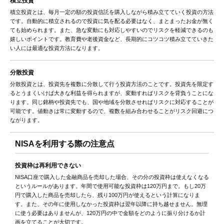
積立投資
積立投資とは、毎月一定の額の投資信託を購入しながら積み立てていく投資の方法
です。自動的に積立されるので投資に気を配る必要はなく、まとまったお金が無く
ても始められます。また、急な変動にも対応しやすいのでリスクを軽減できるのも
嬉しいポイントです。教育費や老後資金など、長期的にコツコツ積み立てていきた
い人には最適な投資方法になります。
分散投資
分散投資とは、投資先を複数に分散して行う投資方法のことです。投資先を限定す
るとうまくいけば大きな利益を得られますが、変動すればリスクを背負うことにな
ります。同じ銘柄や投資先でも、国や地域を分散させればリスクに対応することが
可能です。値動きは常に変動するので、複数を組み合わせることがリスク回避につ
ながります。
NISAを利用する際の注意点
投資枠は再利用できない
NISA口座で購入した金融商品を売却した場合、その分の投資枠は使えなくなる
というルールがあります。年間で使用可能な投資枠は120万円まで。もし20万
円で購入した商品を売却したら、残り100万円が使えるという計算になりま
す。また、その年に使用しなかった投資枠は翌年以降に持ち越せません。無理
に使う必要はありませんが、120万円の中で金額をどのように振り分けるか計
画を立てることが大切です。