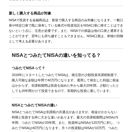
新しく購入する商品が対象
NISAで投資する金融商品は、新規で購入する商品のみ対象になります。一般口
座や特定口座で既に保有している株式や投資信託をNISA口座に移すことはでき
ないという点に、注意が必要です。また、NISAでの損益は他の口座と通算する
ことができず、翌年にも持ち越すこともできません。NISA口座は、単独の別物
として考える必要があります。
NISAとつみたてNISAの違いを知ってる？
つみたてNISAって？
2018年にスタートしたつみたてNISAは、積立型の少額投資非課税制度で、
購入可能な金額は年間で40万円になります。運用して発生した利益に税金
はかからず、非課税期間は投資を始めた年から最大20年間。少額だったと
しても20年間かけて投資できるので、長期的な投資に適しています。
NISAとつみたてNISAの違い
NISAとつみたてNISAは非課税の共通点がありますが、税金がかからない
時期と投資する枠に大きな違いがあります。最大の非課税期間はNISAが5
年間、つみたてNISAが20年間。また、投資枠はNISAが120万円に対し、つ
みたてNISAは40万円になります。月々の投資額はNISAが10万円、つみた