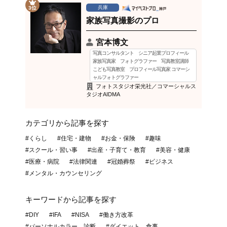
兵庫
3位
家族写真撮影のプロ
宮本博文
写真コンサルタント シニア起業プロフィール
家族写真家 フォトグラファー 写真教室講師
こども写真教室 プロフィール写真家 コマーシ
ャルフォトグラファー
フォトスタジオ栄光社／コマーシャルス
タジオAIDMA
カテゴリから記事を探す
#くらし
#住宅・建物
#お金・保険
#趣味
#スクール・習い事
#出産・子育て・教育
#美容・健康
#医療・病院
#法律関連
#冠婚葬祭
#ビジネス
#メンタル・カウンセリング
キーワードから記事を探す
#DIY
#IFA
#NISA
#働き方改革
#パーソナルカラー 診断
#ダイエット 食事