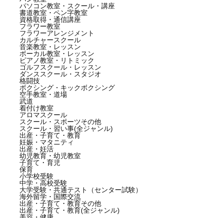
パソコン教室・スクール・講座
書道教室・ペン字教室
資格取得・通信講座
フラワー教室
フラワーアレンジメント
カルチャースクール
音楽教室・レッスン
ボーカル教室・レッスン
ピアノ教室・リトミック
ゴルフスクール・レッスン
ダンススクール・スタジオ
格闘技
ボクシング・キックボクシング
空手教室・道場
武道
着付け教室
アロマスクール
スクール・スポーツその他
スクール・習い事(全ジャンル)
出産・子育て・教育
妊娠・マタニティ
出産・妊活
幼児教育・幼児教室
子育て・育児
保育
小学校受験
中学・高校受験
大学受験・共通テスト（センター試験）
海外留学・国際交流
出産・子育て・教育その他
出産・子育て・教育(全ジャンル)
美容・健康