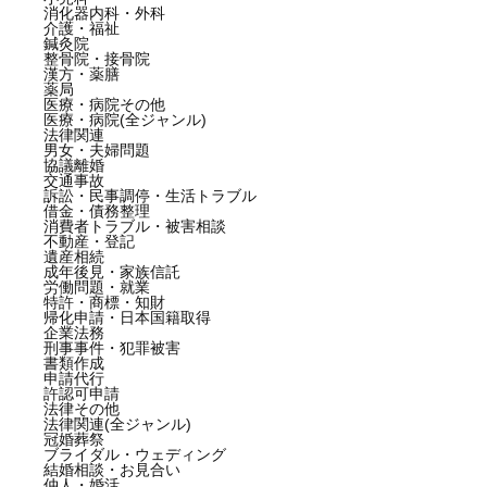
消化器内科・外科
介護・福祉
鍼灸院
整骨院・接骨院
漢方・薬膳
薬局
医療・病院その他
医療・病院(全ジャンル)
法律関連
男女・夫婦問題
協議離婚
交通事故
訴訟・民事調停・生活トラブル
借金・債務整理
消費者トラブル・被害相談
不動産・登記
遺産相続
成年後見・家族信託
労働問題・就業
特許・商標・知財
帰化申請・日本国籍取得
企業法務
刑事事件・犯罪被害
書類作成
申請代行
許認可申請
法律その他
法律関連(全ジャンル)
冠婚葬祭
ブライダル・ウェディング
結婚相談・お見合い
仲人・婚活