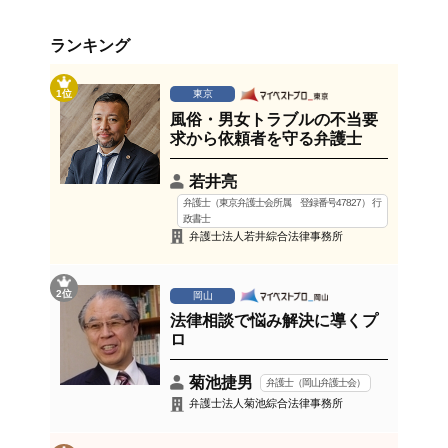
ランキング
1位
東京
風俗・男女トラブルの不当要
求から依頼者を守る弁護士
若井亮
弁護士（東京弁護士会所属 登録番号47827） 行
政書士
弁護士法人若井綜合法律事務所
2位
岡山
法律相談で悩み解決に導くプ
ロ
菊池捷男
弁護士（岡山弁護士会）
弁護士法人菊池綜合法律事務所