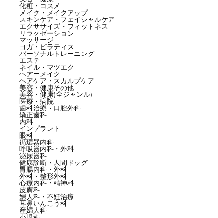
化粧・コスメ
メイク・メイクアップ
スキンケア・フェイシャルケア
エクササイズ・フィットネス
リラクゼーション
マッサージ
ヨガ・ピラティス
パーソナルトレーニング
エステ
ネイル・マツエク
ヘアーメイク
ヘアケア・スカルプケア
美容・健康その他
美容・健康(全ジャンル)
医療・病院
歯科治療・口腔外科
矯正歯科
内科
インプラント
眼科
循環器内科
呼吸器内科・外科
泌尿器科
健康診断・人間ドッグ
胃腸内科・外科
外科・整形外科
心療内科・精神科
皮膚科
婦人科・不妊治療
耳鼻いんこう科
産婦人科
小児科