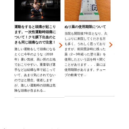
ーが
運動をすると頭痛が起こり
ぬり薬の使用期限について
わかりや
すぐ
ます。一次性運動時頭痛に
るUSE
当院も開院後7年目となり、久
ついて！クモ膜下出血のと
ストでWi
しぶりに来院してくださる方
きも同じ頭痛なので注意！
ック！
入力
も多く、うれしく思っており
？ 先
激しい運動をして頭痛になる
ますが、前回受診時に残った
多彩なチ
"のキ
とくに今年のような（2018
薬（2～3年経った塗り薬）を
快適度が
年）暑い気候、高い所の土地
使用したという話を時々聞く
ワークや
依頼
でおこりやすい。重量挙げ選
ことがあります．．．薬には
ン授業な
伺い
手などは結構な率で起こって
使用期限があります。チュー
ネット回
確か
いて、あまり気にされてない
ブの軟膏です...
機会が増
せん
のではと懸念。後述します
す。スム
が、激しい運動時の頭痛は危
ーネット
険な頭痛が含まれる...
した回線が