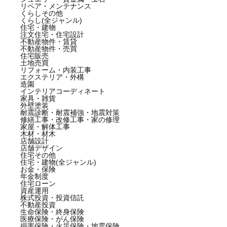
リペア・メンテナンス
くらしその他
くらし(全ジャンル)
住宅・建物
注文住宅・住宅設計
不動産物件・賃貸
不動産物件・売買
住宅販売
土地売買
リフォーム・内装工事
エクステリア・外構
造園
インテリアコーディネート
家具・雑貨
外壁塗装
耐震診断・耐震補強・地震対策
修繕工事・改修工事・家の修理
家屋・解体工事
木材・材木
店舗設計
店舗デザイン
住宅その他
住宅・建物(全ジャンル)
お金・保険
年金制度
住宅ローン
資産運用
株式投資・投資信託
不動産投資
生命保険・終身保険
医療保険・がん保険
損害保険・火災保険・地震保険