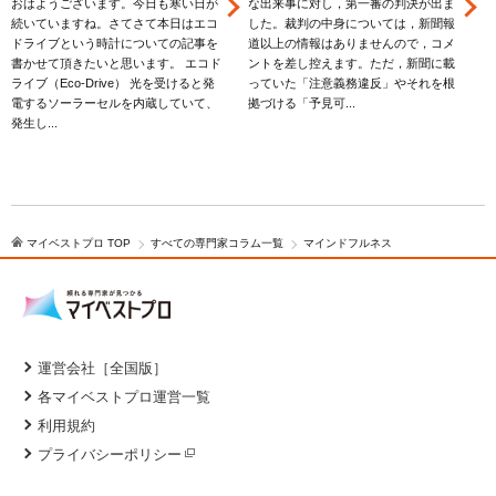
おはようございます。今日も寒い日が
な出来事に対し，第一審の判決が出ま
続いていますね。さてさて本日はエコ
した。裁判の中身については，新聞報
ドライブという時計についての記事を
道以上の情報はありませんので，コメ
書かせて頂きたいと思います。 エコド
ントを差し控えます。ただ，新聞に載
ライブ（Eco-Drive） 光を受けると発
っていた「注意義務違反」やそれを根
電するソーラーセルを内蔵していて、
拠づける「予見可...
を
発生し...
マイベストプロ TOP
すべての専門家コラム一覧
マインドフルネス
運営会社［全国版］
各マイベストプロ運営一覧
利用規約
プライバシーポリシー