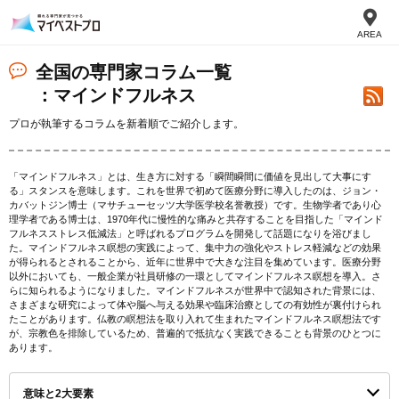
AREA
全国の専門家コラム一覧
：マインドフルネス
プロが執筆するコラムを新着順でご紹介します。
「マインドフルネス」とは、生き方に対する「瞬間瞬間に価値を見出して大事にす
る」スタンスを意味します。これを世界で初めて医療分野に導入したのは、ジョン・
カバットジン博士（マサチューセッツ大学医学校名誉教授）です。生物学者であり心
理学者である博士は、1970年代に慢性的な痛みと共存することを目指した「マインド
フルネスストレス低減法」と呼ばれるプログラムを開発して話題になりを浴びまし
た。マインドフルネス瞑想の実践によって、集中力の強化やストレス軽減などの効果
が得られるとされることから、近年に世界中で大きな注目を集めています。医療分野
以外においても、一般企業が社員研修の一環としてマインドフルネス瞑想を導入。さ
らに知られるようになりました。マインドフルネスが世界中で認知された背景には、
さまざまな研究によって体や脳へ与える効果や臨床治療としての有効性が裏付けられ
たことがあります。仏教の瞑想法を取り入れて生まれたマインドフルネス瞑想法です
が、宗教色を排除しているため、普遍的で抵抗なく実践できることも背景のひとつに
あります。
意味と2大要素