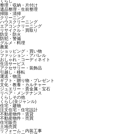
くらし
整理・収納・片付け
遺品整理・生前整理
掃除・清掃
クリーニング
ハウスクリーニング
エアコンクリーニング
リサイクル・買取り
防災・防火
防犯・警備
グルメ・料理
農業
ショッピング・買い物
ファッション・アパレル
おしゃれ・コーディネイト
生活サービス
アクセサリー・装飾品
引越し・移転
運送・物流
ギフト・贈り物・プレゼント
文化・教養・カルチャー
ジュエリー・貴金属・宝石
リペア・メンテナンス
くらしその他
くらし(全ジャンル)
住宅・建物
注文住宅・住宅設計
不動産物件・賃貸
不動産物件・売買
住宅販売
土地売買
リフォーム・内装工事