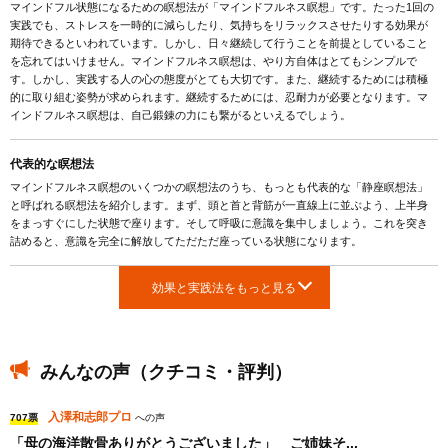
マインドフル状態になるための瞑想法が「マインドフルネス瞑想」です。たった1回の
実践でも、ストレスを一時的に減らしたり、気持ちをリラックスさせたりする効果が
期待できるといわれています。しかし、日々継続して行うことを前提としていること
を忘れてはいけません。マインドフルネス瞑想は、やり方自体はとてもシンプルで
す。しかし、実践する人の心の態度がとても大切です。また、継続するためには積極
的に取り組む姿勢が求められます。継続するためには、忍耐力が必要となります。マ
インドフルネス瞑想は、自己鍛錬の力にも繋がるといえるでしょう。
代表的な瞑想法
マインドフルネス瞑想のいくつかの瞑想法のうち、もっとも代表的な「静座瞑想法」
と呼ばれる瞑想法を紹介します。まず、頭と首と背筋が一直線上に並ぶよう、上半身
をまっすぐにした状態で座ります。そして呼吸に意識を集中しましょう。これを突き
詰めると、意識を完全に解放してただただ座っている状態になります。
効果と実践法をもっと見る
みんなの声（クチコミ・評判）
入澤和志郎プロ
707票
への声
「母の海洋散骨ありがとうございました」 ご姉妹そ...