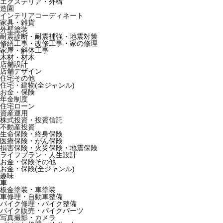
エクステリア・外構
造園
インテリアコーディネート
家具・雑貨
外壁塗装
耐震診断・耐震補強・地震対策
修繕工事・改修工事・家の修理
家屋・解体工事
木材・材木
店舗設計
店舗デザイン
住宅その他
住宅・建物(全ジャンル)
お金・保険
年金制度
住宅ローン
資産運用
株式投資・投資信託
不動産投資
生命保険・終身保険
医療保険・がん保険
損害保険・火災保険・地震保険
ライフプラン・人生設計
お金・保険その他
お金・保険(全ジャンル)
趣味
車
板金塗装・車塗装
車修理・自動車整備
バイク修理・バイク整備
バイク販売・バイクパーツ
写真撮影・カメラ