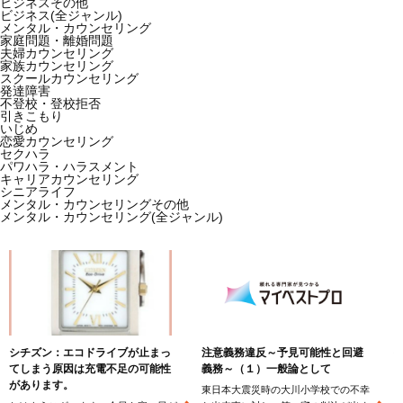
ビジネスその他
ビジネス(全ジャンル)
メンタル・カウンセリング
家庭問題・離婚問題
夫婦カウンセリング
家族カウンセリング
スクールカウンセリング
発達障害
不登校・登校拒否
引きこもり
いじめ
恋愛カウンセリング
セクハラ
パワハラ・ハラスメント
キャリアカウンセリング
シニアライフ
メンタル・カウンセリングその他
メンタル・カウンセリング(全ジャンル)
シチズン：エコドライブが止まっ
注意義務違反～予見可能性と回避
てしまう原因は充電不足の可能性
義務～（１）一般論として
があります。
東日本大震災時の大川小学校での不幸