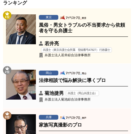
ランキング
1位
東京
風俗・男女トラブルの不当要求から依頼
者を守る弁護士
若井亮
弁護士（東京弁護士会所属 登録番号47827） 行政書士
弁護士法人若井綜合法律事務所
2位
岡山
法律相談で悩み解決に導くプロ
菊池捷男
弁護士（岡山弁護士会）
弁護士法人菊池綜合法律事務所
3位
兵庫
家族写真撮影のプロ