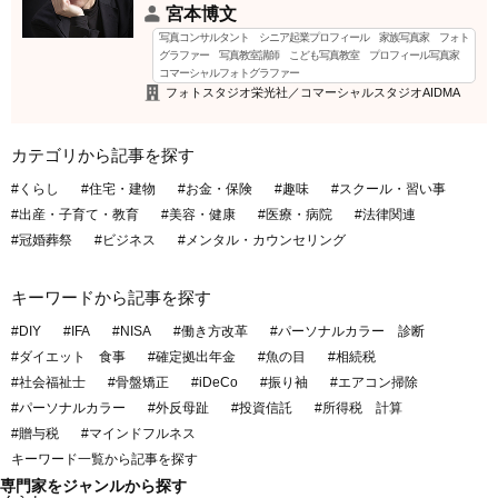
宮本博文
写真コンサルタント シニア起業プロフィール 家族写真家 フォト
グラファー 写真教室講師 こども写真教室 プロフィール写真家
コマーシャルフォトグラファー
フォトスタジオ栄光社／コマーシャルスタジオAIDMA
カテゴリから記事を探す
#くらし
#住宅・建物
#お金・保険
#趣味
#スクール・習い事
#出産・子育て・教育
#美容・健康
#医療・病院
#法律関連
#冠婚葬祭
#ビジネス
#メンタル・カウンセリング
キーワードから記事を探す
#DIY
#IFA
#NISA
#働き方改革
#パーソナルカラー 診断
#ダイエット 食事
#確定拠出年金
#魚の目
#相続税
#社会福祉士
#骨盤矯正
#iDeCo
#振り袖
#エアコン掃除
#パーソナルカラー
#外反母趾
#投資信託
#所得税 計算
#贈与税
#マインドフルネス
キーワード一覧から記事を探す
専門家をジャンルから探す