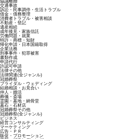
協議離婚
交通事故
訴訟・民事調停・生活トラブル
借金・債務整理
消費者トラブル・被害相談
不動産・登記
遺産相続
成年後見・家族信託
労働問題・就業
特許・商標・知財
帰化申請・日本国籍取得
企業法務
刑事事件・犯罪被害
書類作成
申請代行
許認可申請
法律その他
法律関連(全ジャンル)
冠婚葬祭
ブライダル・ウェディング
結婚相談・お見合い
仲人・婚活
葬儀・斎場
霊園・墓地・納骨堂
墓石・石材店
冠婚葬祭その他
冠婚葬祭(全ジャンル)
ビジネス
経営コンサルティング
マーケティング
広告・ＰＲ
販促・プロモーション