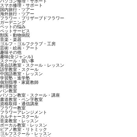
パソコン修理・サポート
スマホ修理・サポート
国内旅行・ツアー
海外旅行・ツアー
フラワー・プリザーブドフラワー
ガーデニング
ペットの悩み
ペットサービス
獣医・動物病院
音楽・楽器
ゴルフ・ゴルフクラブ・工房
芸術・絵画・アート
趣味その他
趣味(全ジャンル)
スクール・習い事
英会話教室・スクール・レッスン
語学教室・スクール
中国語教室・レッスン
学習塾・進学塾
個別指導・家庭教師
料理教室
パン教室
パソコン教室・スクール・講座
書道教室・ペン字教室
資格取得・通信講座
フラワー教室
フラワーアレンジメント
カルチャースクール
音楽教室・レッスン
ボーカル教室・レッスン
ピアノ教室・リトミック
ゴルフスクール・レッスン