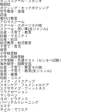
ダンススクール・スタジオ
格闘技
ボクシング・キックボクシング
空手教室・道場
武道
着付け教室
アロマスクール
スクール・スポーツその他
スクール・習い事(全ジャンル)
出産・子育て・教育
妊娠・マタニティ
出産・妊活
幼児教育・幼児教室
子育て・育児
保育
小学校受験
中学・高校受験
大学受験・共通テスト（センター試験）
海外留学・国際交流
出産・子育て・教育その他
出産・子育て・教育(全ジャンル)
美容・健康
化粧・コスメ
メイク・メイクアップ
スキンケア・フェイシャルケア
エクササイズ・フィットネス
リラクゼーション
マッサージ
ヨガ・ピラティス
パーソナルトレーニング
エステ
ネイル・マツエク