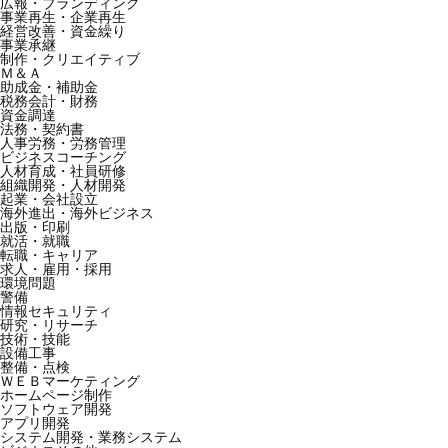
広報・ブランディング
事業再生・企業再生
経営改善・資金繰り
事業承継
制作・クリエイティブ
Ｍ＆Ａ
助成金・補助金
税務会計・財務
資金調達
法務・契約書
人事労務・労務管理
ビジネスコーチング
人材育成・社員研修
組織開発・人材開発
起業・会社設立
海外進出・海外ビジネス
出版・印刷
就活・就職
転職・キャリア
求人・雇用・採用
環境問題
警備
情報セキュリティ
研究・リサーチ
技術・技能
設備工事
整備・点検
ＷＥＢマーケティング
ホームページ制作
ソフトウェア開発
アプリ開発
システム開発・業務システム