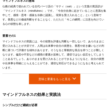
マインドフルネスの意味
仏教の経典で使われている古代パーリ語の「サティ（sati）」という言葉の英語訳が
「マインドフルネス（mindfulnes）」です。「今自分自身に起きていることに意識を集
中して、感情・思考・感覚を冷静に認識し、現実を受け入れること」という意味で
す。善悪などの価値判断をすることなく、ただただ「今この瞬間」に注意を向けてい
る心の状態を表します。
要素その1
マインドフルネスの実践には、今の状態を評価も判断も一切しないで、ありのままに
受け入れることが大切です。人間は出来事や自分の状態を、善悪や好き嫌いなどの判
断に基づいて評価する傾向があります。そうなると客観的な視点を持つことが難しく
なります。偏見や不安などの感情の要素が反映して、適切ではない反応をしてしまう
ことあるでしょう。ありのままを受け入れることができるようになると、自分の状態
や出来事を明確にとらえることができ、適切な対応ができるようになると考えられて
います。
意味と要素をもっと見る
マインドフルネスの効果と実践法
シンプルだけど継続が必要