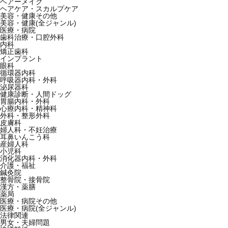
ヘアーメイク
ヘアケア・スカルプケア
美容・健康その他
美容・健康(全ジャンル)
医療・病院
歯科治療・口腔外科
内科
矯正歯科
インプラント
眼科
循環器内科
呼吸器内科・外科
泌尿器科
健康診断・人間ドッグ
胃腸内科・外科
心療内科・精神科
外科・整形外科
皮膚科
婦人科・不妊治療
耳鼻いんこう科
産婦人科
小児科
消化器内科・外科
介護・福祉
鍼灸院
整骨院・接骨院
漢方・薬膳
薬局
医療・病院その他
医療・病院(全ジャンル)
法律関連
男女・夫婦問題