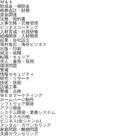
Ｍ＆Ａ
助成金・補助金
税務会計・財務
資金調達
法務・契約書
人事労務・労務管理
ビジネスコーチング
人材育成・社員研修
組織開発・人材開発
起業・会社設立
海外進出・海外ビジネス
出版・印刷
就活・就職
転職・キャリア
求人・雇用・採用
環境問題
警備
情報セキュリティ
研究・リサーチ
技術・技能
設備工事
整備・点検
ＷＥＢマーケティング
ホームページ制作
ソフトウェア開発
アプリ開発
システム開発・業務システム
ビジネスその他
ビジネス(全ジャンル)
メンタル・カウンセリング
家庭問題・離婚問題
夫婦カウンセリング