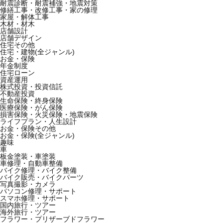
耐震診断・耐震補強・地震対策
修繕工事・改修工事・家の修理
家屋・解体工事
木材・材木
店舗設計
店舗デザイン
住宅その他
住宅・建物(全ジャンル)
お金・保険
年金制度
住宅ローン
資産運用
株式投資・投資信託
不動産投資
生命保険・終身保険
医療保険・がん保険
損害保険・火災保険・地震保険
ライフプラン・人生設計
お金・保険その他
お金・保険(全ジャンル)
趣味
車
板金塗装・車塗装
車修理・自動車整備
バイク修理・バイク整備
バイク販売・バイクパーツ
写真撮影・カメラ
パソコン修理・サポート
スマホ修理・サポート
国内旅行・ツアー
海外旅行・ツアー
フラワー・プリザーブドフラワー