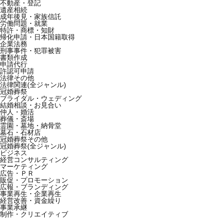
不動産・登記
遺産相続
成年後見・家族信託
労働問題・就業
特許・商標・知財
帰化申請・日本国籍取得
企業法務
刑事事件・犯罪被害
書類作成
申請代行
許認可申請
法律その他
法律関連(全ジャンル)
冠婚葬祭
ブライダル・ウェディング
結婚相談・お見合い
仲人・婚活
葬儀・斎場
霊園・墓地・納骨堂
墓石・石材店
冠婚葬祭その他
冠婚葬祭(全ジャンル)
ビジネス
経営コンサルティング
マーケティング
広告・ＰＲ
販促・プロモーション
広報・ブランディング
事業再生・企業再生
経営改善・資金繰り
事業承継
制作・クリエイティブ