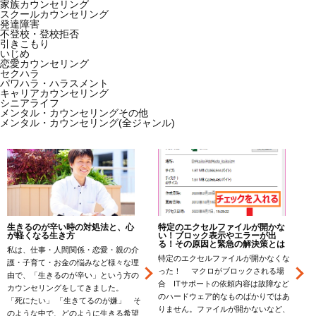
家族カウンセリング
スクールカウンセリング
発達障害
不登校・登校拒否
引きこもり
いじめ
恋愛カウンセリング
セクハラ
パワハラ・ハラスメント
キャリアカウンセリング
シニアライフ
メンタル・カウンセリングその他
メンタル・カウンセリング(全ジャンル)
生きるのが辛い時の対処法と、心
特定のエクセルファイルが開かな
が軽くなる生き方
い！ブロック表示やエラーが出
る！その原因と緊急の解決策とは
私は、仕事・人間関係・恋愛・親の介
特定のエクセルファイルが開かなくな
護・子育て・お金の悩みなど様々な理
った！ マクロがブロックされる場
由で、「生きるのが辛い」という方の
合 ITサポートの依頼内容は故障など
カウンセリングをしてきました。
のハードウェア的なものばかりではあ
「死にたい」 「生きてるのが嫌」 そ
りません。ファイルが開かないなど、
のような中で、どのように生きる希望