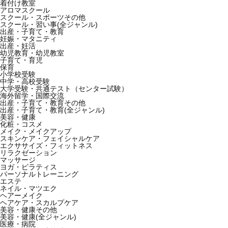
着付け教室
アロマスクール
スクール・スポーツその他
スクール・習い事(全ジャンル)
出産・子育て・教育
妊娠・マタニティ
出産・妊活
幼児教育・幼児教室
子育て・育児
保育
小学校受験
中学・高校受験
大学受験・共通テスト（センター試験）
海外留学・国際交流
出産・子育て・教育その他
出産・子育て・教育(全ジャンル)
美容・健康
化粧・コスメ
メイク・メイクアップ
スキンケア・フェイシャルケア
エクササイズ・フィットネス
リラクゼーション
マッサージ
ヨガ・ピラティス
パーソナルトレーニング
エステ
ネイル・マツエク
ヘアーメイク
ヘアケア・スカルプケア
美容・健康その他
美容・健康(全ジャンル)
医療・病院