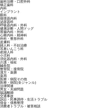
歯科治療・口腔外科
矯正歯科
内科
インプラント
眼科
循環器内科
泌尿器科
呼吸器内科・外科
健康診断・人間ドッグ
胃腸内科・外科
心療内科・精神科
外科・整形外科
皮膚科
婦人科・不妊治療
耳鼻いんこう科
産婦人科
小児科
消化器内科・外科
介護・福祉
鍼灸院
整骨院・接骨院
漢方・薬膳
薬局
医療・病院その他
医療・病院(全ジャンル)
法律関連
男女・夫婦問題
協議離婚
交通事故
訴訟・民事調停・生活トラブル
借金・債務整理
消費者トラブル・被害相談