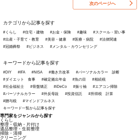
次のページへ
カテゴリから記事を探す
#くらし
#住宅・建物
#お金・保険
#趣味
#スクール・習い事
#出産・子育て・教育
#美容・健康
#医療・病院
#法律関連
#冠婚葬祭
#ビジネス
#メンタル・カウンセリング
キーワードから記事を探す
#DIY
#IFA
#NISA
#働き方改革
#パーソナルカラー 診断
#ダイエット 食事
#確定拠出年金
#魚の目
#相続税
#社会福祉士
#骨盤矯正
#iDeCo
#振り袖
#エアコン掃除
#パーソナルカラー
#外反母趾
#投資信託
#所得税 計算
#贈与税
#マインドフルネス
キーワード一覧から記事を探す
専門家をジャンルから探す
くらし
整理・収納・片付け
遺品整理・生前整理
掃除・清掃
クリーニング