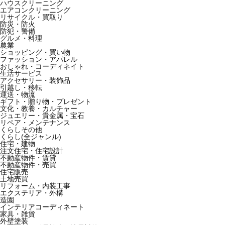
ハウスクリーニング
エアコンクリーニング
リサイクル・買取り
防災・防火
防犯・警備
グルメ・料理
農業
ショッピング・買い物
ファッション・アパレル
おしゃれ・コーディネイト
生活サービス
アクセサリー・装飾品
引越し・移転
運送・物流
ギフト・贈り物・プレゼント
文化・教養・カルチャー
ジュエリー・貴金属・宝石
リペア・メンテナンス
くらしその他
くらし(全ジャンル)
住宅・建物
注文住宅・住宅設計
不動産物件・賃貸
不動産物件・売買
住宅販売
土地売買
リフォーム・内装工事
エクステリア・外構
造園
インテリアコーディネート
家具・雑貨
外壁塗装