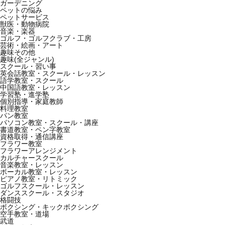
ガーデニング
ペットの悩み
ペットサービス
獣医・動物病院
音楽・楽器
ゴルフ・ゴルフクラブ・工房
芸術・絵画・アート
趣味その他
趣味(全ジャンル)
スクール・習い事
英会話教室・スクール・レッスン
語学教室・スクール
中国語教室・レッスン
学習塾・進学塾
個別指導・家庭教師
料理教室
パン教室
パソコン教室・スクール・講座
書道教室・ペン字教室
資格取得・通信講座
フラワー教室
フラワーアレンジメント
カルチャースクール
音楽教室・レッスン
ボーカル教室・レッスン
ピアノ教室・リトミック
ゴルフスクール・レッスン
ダンススクール・スタジオ
格闘技
ボクシング・キックボクシング
空手教室・道場
武道