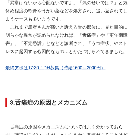
「異常はないから心配ないですよ」「気のせいでは？」と気
休め程度の軟膏やうがい薬などを処方され、追い返されてし
まうケースも多いようです。
これまで患者さんが痛いと訴える舌の部位に、見た目的に
明らかな異常が認められなければ、「舌痛症」や「更年期障
害」、「不定愁訴」となどと診断され、「うつ症状」やスト
レスに起因する心因的なもの…とかたづけられてきました。
最終アポは17:30！DH募集（時給1600～2000円）
3.舌痛症の原因とメカニズム
舌痛症の原因やメカニズムについてはよく分かっておら
ず、諸説がございますが、メンタル面に関連があることはど