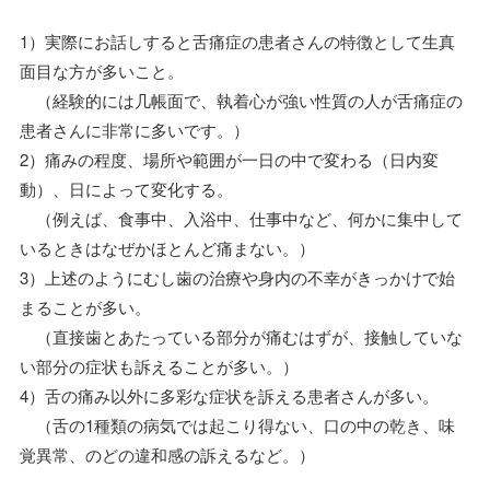
1）実際にお話しすると舌痛症の患者さんの特徴として生真
面目な方が多いこと。
（経験的には几帳面で、執着心が強い性質の人が舌痛症の
患者さんに非常に多いです。）
2）痛みの程度、場所や範囲が一日の中で変わる（日内変
動）、日によって変化する。
（例えば、食事中、入浴中、仕事中など、何かに集中して
いるときはなぜかほとんど痛まない。）
3）上述のようにむし歯の治療や身内の不幸がきっかけで始
まることが多い。
（直接歯とあたっている部分が痛むはずが、接触していな
い部分の症状も訴えることが多い。）
4）舌の痛み以外に多彩な症状を訴える患者さんが多い。
（舌の1種類の病気では起こり得ない、口の中の乾き、味
覚異常、のどの違和感の訴えるなど。）