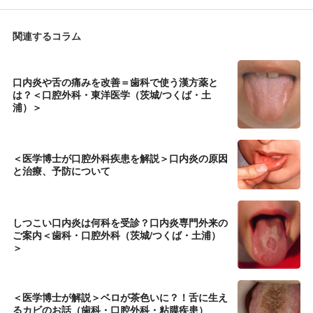
関連するコラム
口内炎や舌の痛みを改善＝歯科で使う漢方薬と
は？＜口腔外科・東洋医学（茨城/つくば・土
浦）＞
＜医学博士が口腔外科疾患を解説＞口内炎の原因
と治療、予防について
しつこい口内炎は何科を受診？口内炎専門外来の
ご案内＜歯科・口腔外科（茨城/つくば・土浦）
＞
＜医学博士が解説＞ベロが茶色いに？！舌に生え
るカビのお話（歯科・口腔外科・粘膜疾患）