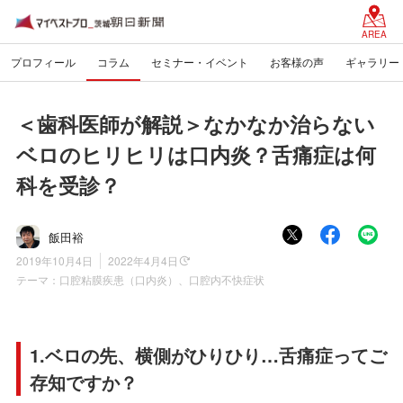
AREA
プロフィール
コラム
セミナー・イベント
お客様の声
ギャラリー
＜歯科医師が解説＞なかなか治らない
ベロのヒリヒリは口内炎？舌痛症は何
科を受診？
飯田裕
2019年10月4日
2022年4月4日
テーマ：
口腔粘膜疾患（口内炎）、口腔内不快症状
1.ベロの先、横側がひりひり…舌痛症ってご
存知ですか？