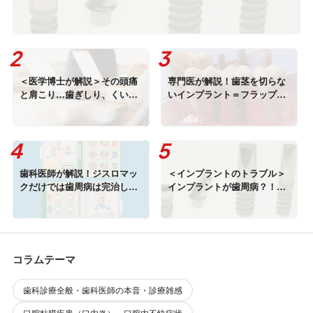
＜医学博士が解説＞その頭痛
専門医が解説！歯茎を切らな
と肩こり…歯ぎしり、くいし
いインプラント＝フラップレ
ばりが原因かも （口腔外
ス手術とは？＜歯科 インプ
科・顎関節疾患）
ラント＞
歯科医師が解説！ジスロマッ
＜インプラントのトラブル＞
クだけでは歯周病は完治しま
インプラントが歯周病？！イ
せん！＜歯科・薬物療法・抗
ンプラント周囲炎って何？
生剤＞
コラムテーマ
歯科診療全般・歯科医師の本音・診療雑感
口腔粘膜疾患（口内炎）、口腔内不快症状