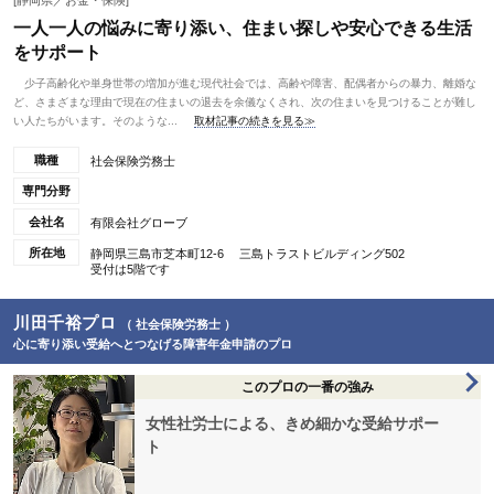
[静岡県／お金・保険]
一人一人の悩みに寄り添い、住まい探しや安心できる生活
をサポート
少子高齢化や単身世帯の増加が進む現代社会では、高齢や障害、配偶者からの暴力、離婚な
ど、さまざまな理由で現在の住まいの退去を余儀なくされ、次の住まいを見つけることが難し
い人たちがいます。そのような...
取材記事の続きを見る≫
職種
社会保険労務士
専門分野
会社名
有限会社グローブ
所在地
静岡県三島市芝本町12-6 三島トラストビルディング502
受付は5階です
川田千裕プロ
（ 社会保険労務士 ）
心に寄り添い受給へとつなげる障害年金申請のプロ
このプロの一番の強み
女性社労士による、きめ細かな受給サポー
ト