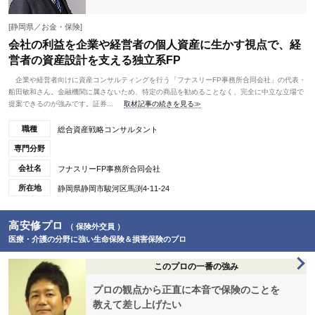
[静岡県／お金・保険]
会社の利益を企業や経営者の個人資産に生かす視点で、経
営者の資産設計を支える独立系FP
企業や経営者向けに資産コンサルティングを行う「フナスリーFP事務所合同会社」の代表・
船田敏和さん。金融機関に属さないため、特定の商品を勧めることなく、完全に中立な立場で
提案できるのが強みです。証券...
取材記事の続きを見る≫
職種
総合資産戦略コンサルタント
専門分野
会社名
フナスリーFP事務所合同会社
所在地
静岡県静岡市駿河区馬渕4-11-24
高安修プロ
（ 保険外交員 ）
医療・介護の分野に強い生命保険＆損害保険のプロ
このプロの一番の強み
プロの観点から正直に本音で保険のことを
教えて差し上げたい