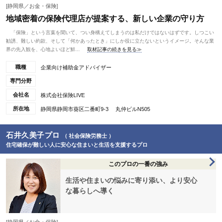
[静岡県／お金・保険]
地域密着の保険代理店が提案する、新しい企業の守り方
「保険」という言葉を聞いて、つい身構えてしまうのは私だけではないはずです。しつこい
勧誘、難しい約款、そして「何かあったとき」にしか役に立たないというイメージ。そんな業
界の先入観を、心地よいほど鮮...
取材記事の続きを見る≫
職種
企業向け補助金アドバイザー
専門分野
会社名
株式会社保険LIVE
所在地
静岡県静岡市葵区二番町9-3 丸仲ビルN505
石井久美子プロ
（ 社会保険労務士 ）
住宅確保が難しい人に安心な住まいと生活を支援するプロ
このプロの一番の強み
生活や住まいの悩みに寄り添い、より安心
な暮らしへ導く