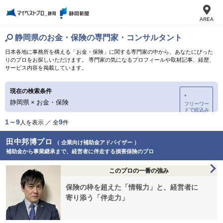
AREA
静岡県のお金・保険の専門家・コンサルタント
日本各地に事務所を構える「お金・保険」に関する専門家の中から、あなたにぴった
りのプロをお探しいただけます。 専門家の気になるプロフィールや取材記事、経歴、
サービス内容を掲載しています。
現在の検索条件
＋
静岡県
×
お金・保険
フリーワー
ドで絞込み
1～9
9
人を表示 ／ 全
件
田中邦博プロ
（ 企業向け補助金アドバイザー ）
補助金から事業継承まで、経営者に伴走する損害保険のプロ
このプロの一番の強み
保険の枠を超えた「情報力」と、経営者に
寄り添う「伴走力」