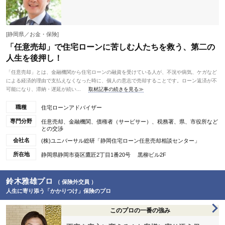
[静岡県／お金・保険]
「任意売却」で住宅ローンに苦しむ人たちを救う、第二の
人生を後押し！
「任意売却」とは、金融機関から住宅ローンの融資を受けている人が、不況や病気、ケガなど
による経済的理由で支払えなくなった時に、個人の意志で売却することです。ローン返済が不
可能になり、滞納・遅延が続い...
取材記事の続きを見る≫
職種
住宅ローンアドバイザー
専門分野
任意売却、金融機関、債権者（サービサー）、税務署、県、市役所など
との交渉
会社名
(株)ユニバーサル総研「静岡住宅ローン任意売却相談センター」
所在地
静岡県静岡市葵区鷹匠2丁目1番20号 黒柳ビル2F
鈴木雅雄プロ
（ 保険外交員 ）
人生に寄り添う「かかりつけ」保険のプロ
このプロの一番の強み