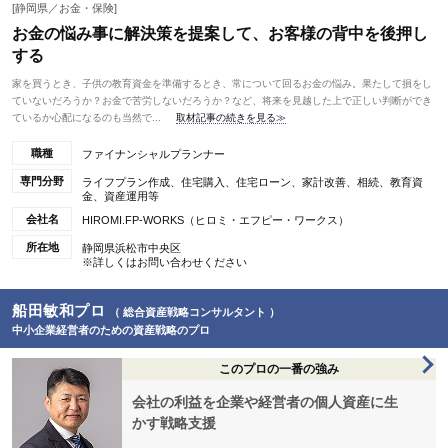
[静岡県／お金・保険]
お金の悩み事に解決策を提案して、お客様の背中を後押し
する
家を買うとき、子供の教育資金を準備するとき、常について回るお金の悩み。果たして損をし
ていないだろうか？お金で苦労しないだろうか？など、将来を見越した上で正しい判断ができ
ているか心配になるのも当然で...
取材記事の続きを見る≫
職種
ファイナンシャルプランナー
専門分野
ライフプラン作成、住宅購入、住宅ローン、家計改善、相続、教育資
金、資産運用等
会社名
HIROMI.FP-WORKS（ヒロミ・エフピー・ワークス）
所在地
静岡県浜松市中央区
※詳しくはお問い合わせください
船田敏和プロ
（ 総合資産戦略コンサルタント ）
中小企業経営者のための資産戦略のプロ
このプロの一番の強み
会社の利益を企業や経営者の個人資産に生
かす戦略支援