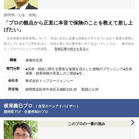
[静岡県／お金・保険]
「プロの観点から正直に本音で保険のことを教えて差し上
げたい」
生命保険や損害保険について、本当に自分に必要な情報を入手できているか？最適な保険に
加入しているか？と問われると、自信が無い方が案外多いのではないでしょうか。 株式会社
トップエージェンシーの代表取...
取材記事の続きを見る≫
職種
保険外交員
専門分野
●医療・福祉に関する豊富な知識を活かした保険のプランニング●生命
保険・損害保険の見直しのご相談●生...
会社名
株式会社トップエージェンシー
所在地
静岡県浜松市中央区元城町218-26 聖隷ビル3F
横尾義巳プロ
（ 住宅ローンアドバイザー ）
競売取下げ・任意売却のプロ
このプロの一番の強み