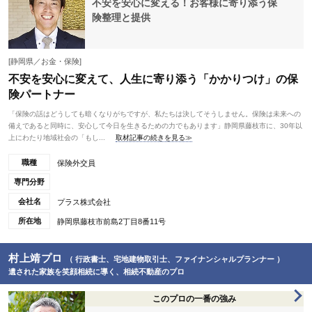
不安を安心に変える！お客様に寄り添う保
険整理と提供
[静岡県／お金・保険]
不安を安心に変えて、人生に寄り添う「かかりつけ」の保
険パートナー
「保険の話はどうしても暗くなりがちですが、私たちは決してそうしません。保険は未来への
備えであると同時に、安心して今日を生きるための力でもあります」静岡県藤枝市に、30年以
上にわたり地域社会の「もし...
取材記事の続きを見る≫
職種
保険外交員
専門分野
会社名
プラス株式会社
所在地
静岡県藤枝市前島2丁目8番11号
村上靖プロ
（ 行政書士、宅地建物取引士、ファイナンシャルプランナー ）
遺された家族を笑顔相続に導く、相続不動産のプロ
このプロの一番の強み