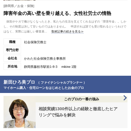
[静岡県／お金・保険]
障害年金の高い壁を乗り越える、女性社労士の情熱
病気やケガで働けなくなったとき、私たちの生活を支えてくれるはずの「障害年金」。しか
し、その制度は決して甘いものではありません。 申請すれば誰でも受け取れるというわけで
はなく、実際には厳しい審査基...
取材記事の続きを見る≫
職種
社会保険労務士
専門分野
会社名
かわた社会保険労務士事務所
所在地
静岡県藤枝市駅前1-8-3 mikine 1階
新田ひろ美プロ
（ ファイナンシャルプランナー ）
マイホーム購入・住宅ローンをはじめとしたお金のプロ
このプロの一番の強み
相談実績1300件以上の経験と徹底したヒア
リングで悩みを解決