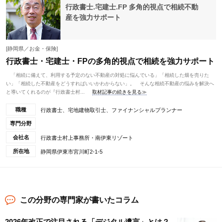
行政書士.宅建士.FP 多角的視点で相続不動
産を強力サポート
[静岡県／お金・保険]
行政書士・宅建士・FPの多角的視点で相続を強力サポート
「相続に備えて、利用する予定のない不動産の対処に悩んでいる」「相続した畑を売りた
い」「相続した不動産をどうすればいいかわからない」。 そんな相続不動産の悩みを解決へ
と導いてくれるのが『行政書士村...
取材記事の続きを見る≫
職種
行政書士、宅地建物取引士、ファイナンシャルプランナー
専門分野
会社名
行政書士村上事務所・南伊東リゾート
所在地
静岡県伊東市宮川町2-1-5
この分野の専門家が書いたコラム
2026年改正で注目される「デジタル遺言」とは？