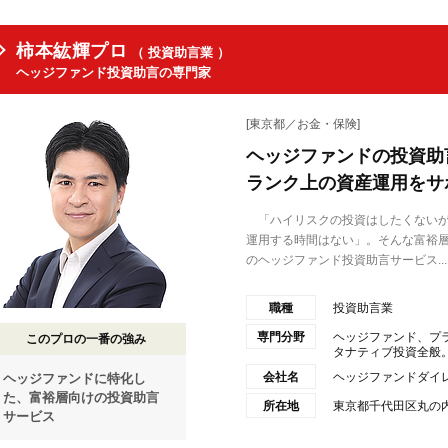
柿本紘輝プロ
（ 投資助言業 ）
ヘッジファンド投資助言の専門家
[東京都／お金・保険]
ヘッジファンドの投資助
ランク上の資産運用をサ
「ハイリスクの投資はしたくないが
運用する時間はない」。そんな富裕
のヘッジファンド投資助言サービス...
職種
投資助言業
専門分野
ヘッジファンド、プ
このプロの一番の強み
タナティブ投資全般。定
会社名
ヘッジファンドダイ
ヘッジファンドに特化し
た、富裕層向けの投資助言
所在地
東京都千代田区丸の内1
サービス