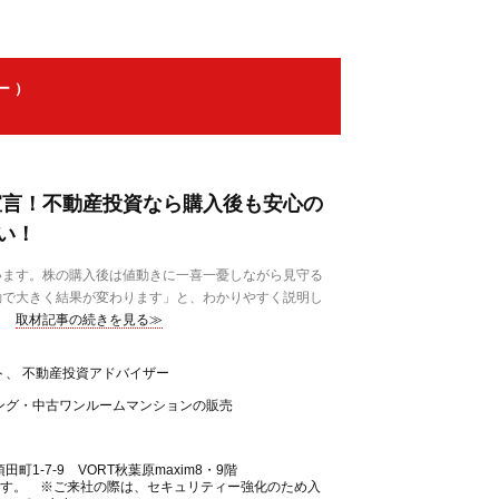
ー ）
1宣言！不動産投資なら購入後も安心の
い！
ます。株の購入後は値動きに一喜一憂しながら見守る
動で大きく結果が変わります」と、わかりやすく説明し
取材記事の続きを見る≫
ト、 不動産投資アドバイザー
ング・中古ワンルームマンションの販売
町1-7-9 VORT秋葉原maxim8・9階
ます。 ※ご来社の際は、セキュリティー強化のため入