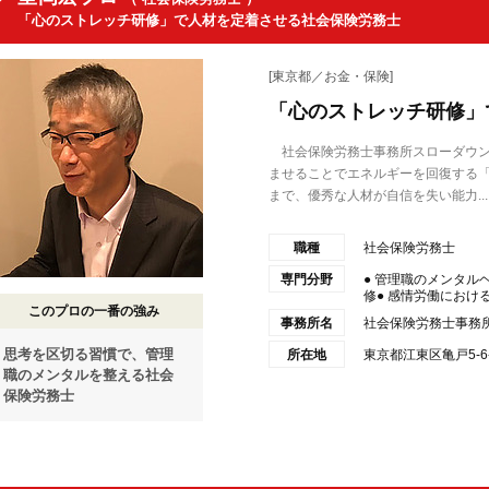
「心のストレッチ研修」で人材を定着させる社会保険労務士
[東京都／お金・保険]
「心のストレッチ研修」
社会保険労務士事務所スローダウン
ませることでエネルギーを回復する
まで、優秀な人材が自信を失い能力...
職種
社会保険労務士
専門分野
● 管理職のメンタル
修● 感情労働における
このプロの一番の強み
事務所名
社会保険労務士事務
思考を区切る習慣で、管理
所在地
東京都江東区亀戸5-6-
職のメンタルを整える社会
保険労務士