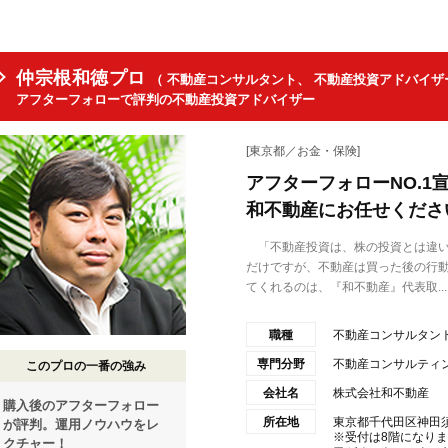
仲宗根和徳プロ
（ 不動産コンサルタント、 不動産投資アドバイザ
アフターフォローで評判の不動産投資アドバイザー
[東京都／お金・保険]
アフターフォローNO.
和不動産にお任せくださ
「不動産投資は、株の投資とは違い
だけですが、不動産は買った後の行
てくれるのは、『和不動産』代表取...
職種
不動産コンサルタン
専門分野
不動産コンサルティ
このプロの一番の強み
会社名
株式会社和不動産
購入後のアフターフォロー
所在地
東京都千代田区神田須田
が評判。運用ノウハウをレ
※受付は8階になり
クチャー！