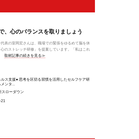
で、心のバランスを取りましょう
代表の室岡宏さんは、職場での緊張をゆるめて脳を休
「心のストレッチ研修」を提案しています。「私はこれ
取材記事の続きを見る≫
ヘルス支援● 思考を区切る習慣を活用したセルフケア研
メンタ...
所スローダウン
21