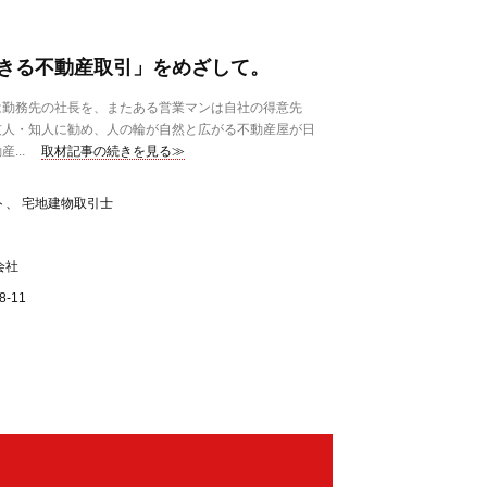
きる不動産取引」をめざして。
勤務先の社長を、またある営業マンは自社の得意先
友人・知人に勧め、人の輪が自然と広がる不動産屋が日
...
取材記事の続きを見る≫
ト、 宅地建物取引士
会社
-11