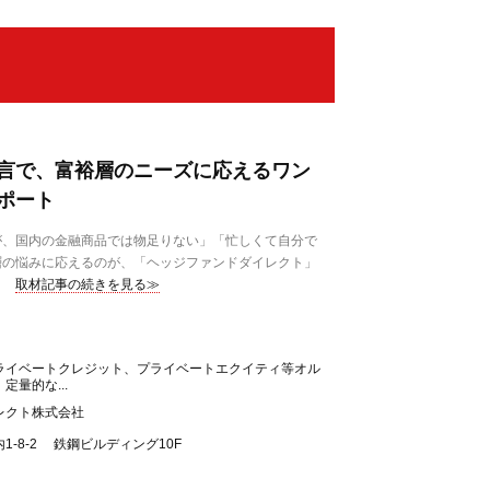
言で、富裕層のニーズに応えるワン
ポート
、国内の金融商品では物足りない」「忙しくて自分で
層の悩みに応えるのが、「ヘッジファンドダイレクト」
取材記事の続きを見る≫
ライベートクレジット、プライベートエクイティ等オル
量的な...
レクト株式会社
-8-2 鉄鋼ビルディング10F