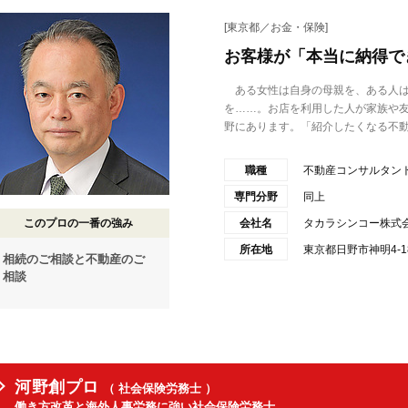
[東京都／お金・保険]
お客様が「本当に納得で
ある女性は自身の母親を、ある人は
を……。お店を利用した人が家族や
野にあります。「紹介したくなる不動産
職種
不動産コンサルタン
専門分野
同上
このプロの一番の強み
会社名
タカラシンコー株式
所在地
東京都日野市神明4-18
相続のご相談と不動産のご
相談
河野創プロ
（ 社会保険労務士 ）
働き方改革と海外人事労務に強い社会保険労務士