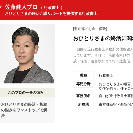
佐藤健人プロ
（ 行政書士 ）
おひとりさまの終活介護サポートを提供する行政書士
[東京都／お金・保険]
おひとりさまの終活に関
自由が丘行政書士事務所の佐藤健人
しています。それは、高齢者向けの
成・保管、遺言執行まで行う遺言信...
職種
行政書士
専門分野
おひとりさまの遺言
や住宅購入、住宅ローン
このプロの一番の強み
事務所名
自由が丘行政書士事
おひとりさまの終活・相続
所在地
東京都新宿区西新宿7-
の悩みをワンストップで解
決