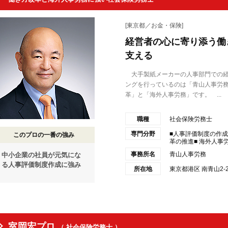
[東京都／お金・保険]
経営者の心に寄り添う働
支える
大手製紙メーカーの人事部門での経
ングを行っているのは「青山人事労
革」と「海外人事労務」です。 ...
職種
社会保険労務士
専門分野
■人事評価制度の作
このプロの一番の強み
革の推進■ 海外人事
事務所名
青山人事労務
中小企業の社員が元気にな
る人事評価制度作成に強み
所在地
東京都港区 南青山2-
室岡宏プロ
（ 社会保険労務士 ）