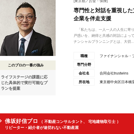
[東京都／お金・保険]
専門性と対話を重視した
企業を伴走支援
「私たちは、一人一人の人生に寄り
戸惑いを、納得と共感の対話によっ
ナンシャルプランニングとは、大切...
職種
ファイナンシャル・
専門分野
このプロの一番の強み
会社名
合同会社trustwins
ライフステージの課題に応
所在地
東京都中央区日本橋
じた具体的で実行可能なプ
ランを提案
佛坂好信プロ
（ 不動産コンサルタント、 宅地建物取引士 ）
リピーター・紹介者が途切れない不動産屋