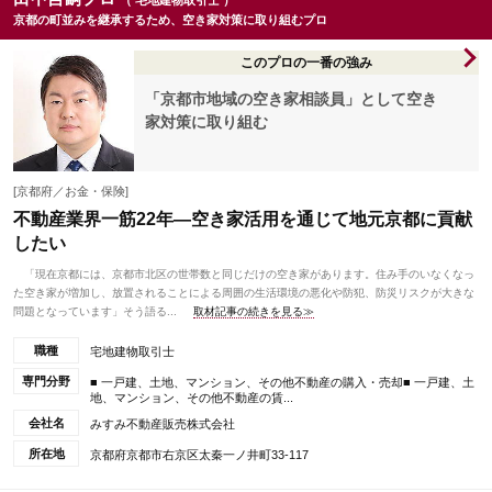
（ 宅地建物取引士 ）
京都の町並みを継承するため、空き家対策に取り組むプロ
このプロの一番の強み
「京都市地域の空き家相談員」として空き
家対策に取り組む
[京都府／お金・保険]
不動産業界一筋22年―空き家活用を通じて地元京都に貢献
したい
「現在京都には、京都市北区の世帯数と同じだけの空き家があります。住み手のいなくなっ
た空き家が増加し、放置されることによる周囲の生活環境の悪化や防犯、防災リスクが大きな
問題となっています」そう語る...
取材記事の続きを見る≫
職種
宅地建物取引士
専門分野
■ 一戸建、土地、マンション、その他不動産の購入・売却■ 一戸建、土
地、マンション、その他不動産の賃...
会社名
みすみ不動産販売株式会社
所在地
京都府京都市右京区太秦一ノ井町33-117