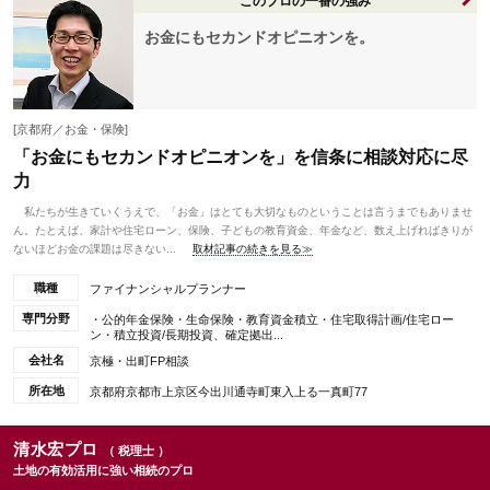
このプロの一番の強み
お金にもセカンドオピニオンを。
[京都府／お金・保険]
「お金にもセカンドオピニオンを」を信条に相談対応に尽
力
私たちが生きていくうえで、「お金」はとても大切なものということは言うまでもありませ
ん。たとえば、家計や住宅ローン、保険、子どもの教育資金、年金など、数え上げればきりが
ないほどお金の課題は尽きない...
取材記事の続きを見る≫
職種
ファイナンシャルプランナー
専門分野
・公的年金保険・生命保険・教育資金積立・住宅取得計画/住宅ロー
ン・積立投資/長期投資、確定拠出...
会社名
京極・出町FP相談
所在地
京都府京都市上京区今出川通寺町東入上る一真町77
清水宏プロ
（ 税理士 ）
土地の有効活用に強い相続のプロ