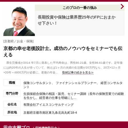
このプロの一番の強み
長期投資や保険は業界歴25年のFPにおまか
せ下さい！
[京都府／お金・保険]
京都の幸せ老後設計士。成功のノウハウをセミナーでも伝
える
厚生労働省が2014 年7月に発表した平均寿命は、男性80.21歳、女性86.61歳です。定年後
には約20年の人生が待っていて、例えば1ヶ月の夫婦の生活費が20万円なら、20万×12ヶ月
×20年＝4800万円が必要に。老後の年金...
取材記事の続きを見る≫
職種
保険コンサルタント、 ファイナンシャルプランナー、 経営コンサルタ
ント
専門分野
生損保総合保険の相談・販売、セミナー講師（長年の保険営業での経験
を生かし、経営者の仕事を明確にし...
会社名
有限会社アイエスコンサルティング
所在地
京都府京都市南区東九条北烏丸町18-4
田中吉嗣プロ