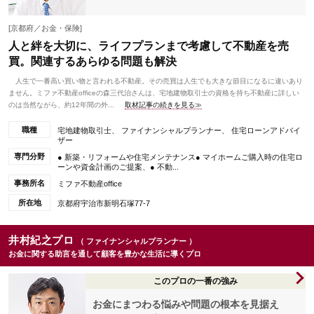
[京都府／お金・保険]
人と絆を大切に、ライフプランまで考慮して不動産を売
買。関連するあらゆる問題も解決
人生で一番高い買い物と言われる不動産。その売買は人生でも大きな節目になるに違いあり
ません。ミファ不動産officeの森三代治さんは、宅地建物取引士の資格を持ち不動産に詳しい
のは当然ながら、約12年間の外...
取材記事の続きを見る≫
職種
宅地建物取引士、 ファイナンシャルプランナー、 住宅ローンアドバイ
ザー
専門分野
● 新築・リフォームや住宅メンテナンス● マイホームご購入時の住宅ロ
ーンや資金計画のご提案、● 不動...
事務所名
ミファ不動産office
所在地
京都府宇治市新明石塚77-7
井村紀之プロ
（ ファイナンシャルプランナー ）
お金に関する助言を通して顧客を豊かな生活に導くプロ
このプロの一番の強み
お金にまつわる悩みや問題の根本を見据え