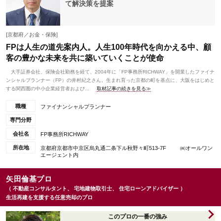
て解決策を提案
[京都府／お金・保険]
FPは人生の道先案内人。人生100年時代を向かえる中、顧
客の豊かな未来を共に築いていくことが使命
大手証券会社、保険会社勤務を経て、2004年に「FP事務所RICHWAY」を開業したファイナ
ンシャルプランナー（FP）の井村紀之さん。生まれ育った京都の町を基点に、大阪をはじめと
する関西圏の中小企業経営者および...
取材記事の続きを見る≫
職種
ファイナンシャルプランナー
専門分野
会社名
FP事務所RICHWAY
所在地
京都府京都市中京区烏丸通二条下ル秋野々町513-7F ㈱オールワン
エージェント内
矢田倫基プロ
（ 不動産コンサルタント、 宅地建物取引士、 住宅ローンアドバイザー ）
生活再建を支援する任意売却のプロ
このプロの一番の強み