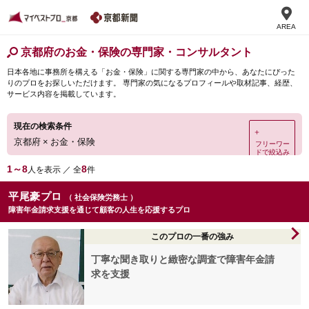
AREA
京都府のお金・保険の専門家・コンサルタント
日本各地に事務所を構える「お金・保険」に関する専門家の中から、あなたにぴった
りのプロをお探しいただけます。 専門家の気になるプロフィールや取材記事、経歴、
サービス内容を掲載しています。
現在の検索条件
＋
京都府
×
お金・保険
フリーワー
ドで絞込み
1～8
8
人を表示 ／ 全
件
平尾豪プロ
（ 社会保険労務士 ）
障害年金請求支援を通じて顧客の人生を応援するプロ
このプロの一番の強み
丁寧な聞き取りと緻密な調査で障害年金請
求を支援