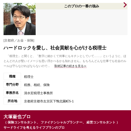
このプロの一番の強み
[京都府／お金・保険]
ハードロックを愛し、社会貢献を心がける税理士
「税理士」と聞くと、「数字に細かくて何事にもキチンとしていて……」というように、ほ
とんどの人が堅いイメージを思い浮かべるかも知れません。もちろんどんな仕事でも社会のル
ールは守らなければならないので...
取材記事の続きを見る≫
職種
税理士
専門分野
税務、相続、保険
事務所名
清水宏税理士事務所
所在地
京都府京都市左京区下鴨北園町5-1
大塚巌也プロ
（ 保険コンサルタント、 ファイナンシャルプランナー、 経営コンサルタント ）
サードライフを考えるライフプランのプロ