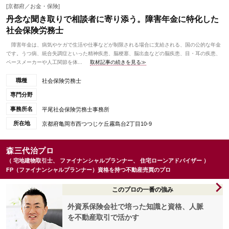
[京都府／お金・保険]
丹念な聞き取りで相談者に寄り添う。障害年金に特化した
社会保険労務士
障害年金は、病気やケガで生活や仕事などが制限される場合に支給される、国の公的な年金
です。うつ病、統合失調症といった精神疾患、脳梗塞、脳出血などの脳疾患、目・耳の疾患、
ペースメーカーや人工関節を体...
取材記事の続きを見る≫
職種
社会保険労務士
専門分野
事務所名
平尾社会保険労務士事務所
所在地
京都府亀岡市西つつじケ丘霧島台2丁目10-9
森三代治プロ
（ 宅地建物取引士、 ファイナンシャルプランナー、 住宅ローンアドバイザー ）
FP（ファイナンシャルプランナー）資格を持つ不動産売買のプロ
このプロの一番の強み
外資系保険会社で培った知識と資格、人脈
を不動産取引で活かす