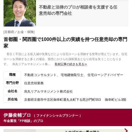
不動産と法律のプロが相談者を支援する任
意売却の専門会社
[京都府／お金・保険]
首都圏・関西圏で1000件以上の実績を持つ任意売却の専門
家
長引く不況による収入減や失業などにより住宅ローンを滞納する世帯が増えています。住宅
ローンを滞納すると多くの場合、競売にかけられ強制退去となり自宅を失うことになりま
す。 烏丸リアルマネジメント株...
取材記事の続きを見る≫
職種
不動産コンサルタント、 宅地建物取引士、 住宅ローンアドバイザー
専門分野
任意売却業務
会社名
烏丸リアルマネジメント株式会社
所在地
京都府京都市中京区御幸町通丸太町下る毘沙門町553 御幸町ビル3階
伊藤俊輔プロ
（ ファイナンシャルプランナー ）
年金重視「FP相談」のプロ