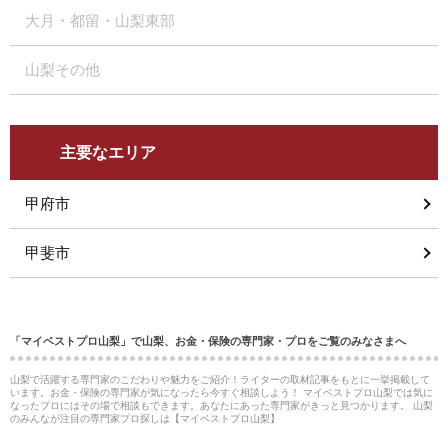
大月・都留・山梨東部
山梨その他
主要なエリア
甲府市
甲斐市
「マイベストプロ山梨」で山梨、お金・保険の専門家・プロをご覧のみなさまへ
山梨で活躍する専門家のこだわりや魅力をご紹介！ライターの取材記事をもとに一挙掲載して
います。お金・保険の専門家が気になったら今すぐ相談しよう！ マイベストプロ山梨では気に
なったプロにはその場で相談もできます。あなたにあった専門家がきっと見つかります。 山梨
のみんなが注目の専門家プロ探しは【マイベストプロ山梨】