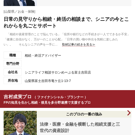
[山梨県／お金・保険]
日常の見守りから相続・終活の相談まで、シニアの今とこ
れからを丸ごとサポート
「相続や資産管理のことで悩んでいる」「役所や銀行などの手続きが一人でできるか不安」
「健康に自信がなく、万が一のことが心配」「日常の買い物や外出を気軽に楽しみた
い」。 そんなシニアの声を一手に...
取材記事の続きを見る≫
職種
相続・終活アドバイザー
専門分野
会社名
シニアライフ相談サロンめーぷる富士吉田店
所在地
山梨県富士吉田市竜ケ丘1-13-7
吉村成実プロ
（ ファイナンシャル・プランナー ）
FPの知見を生かし相続・後見を多分野連携で支援するプロ
このプロの一番の強み
法律・医療・金融を横断した相続支援と三
世代の資産設計