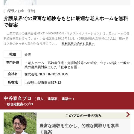
[山梨県／お金・保険]
介護業界での豊富な経験をもとに最適な老人ホームを無料
で提案
山梨市歌田の株式会社NEXT INNOVATION（ネクストイノベーション）は、老人ホームの無
料紹介事業を行っています。会社設立は2019年11月。代表取締役の五味和仁さんは「県外で
は入居のあっせん業がかなり増えてい...
取材記事の続きを見る≫
職種
介護
専門分野
・老人ホーム・高齢者住宅・介護施設等への紹介、住まい相談・一般企
業の従業員対象にした「仕事と介護...
会社名
株式会社 NEXT INNOVATION
所在地
山梨県山梨市歌田617-12
中谷泰久プロ
（ 職人、 建築家、 建築士 ）
一般住宅提案のプロ
このプロの一番の強み
豊富な経験を生かし、的確な間取りを素早
く提案