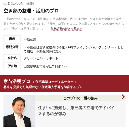
[山梨県／お金・保険]
空き家の整理・活用のプロ
高齢化や人口減少により深刻化する空き家問題。特に山梨県は、空き家率が全国でも非常に
高く今後も増加が見込まれます。「長年、放置したままの空き家をどうしたらいいか分からな
い」「子どもは県外で暮らして...
取材記事の続きを見る≫
職種
不動産業
専門分野
・不動産は空き家物件に特化・FP(ファイナンシャルプランナー）とし
て相続、不動産関係に対応
会社名
グリーンヒル・サポート
所在地
山梨県甲府市緑が丘2丁目11-5
家苗浩明プロ
（ 住宅建築コーディネーター ）
将来を見据えた無理のない住宅購入予算を助言するプロ
このプロの一番の強み
住まいに熟知し、第三者の立場でアドバイ
スするのが強み