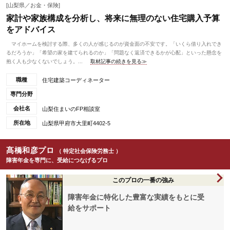
[山梨県／お金・保険]
家計や家族構成を分析し、将来に無理のない住宅購入予算
をアドバイス
マイホームを検討する際、多くの人が感じるのが資金面の不安です。「いくら借り入れでき
るだろうか」「希望の家を建てられるのか」「問題なく返済できるかが心配」といった懸念を
抱く人も少なくないでしょう。...
取材記事の続きを見る≫
職種
住宅建築コーディネーター
専門分野
会社名
山梨住まいのFP相談室
所在地
山梨県甲府市大里町4402-5
髙橋和彦プロ
（ 特定社会保険労務士 ）
障害年金を専門に、受給につなげるプロ
このプロの一番の強み
障害年金に特化した豊富な実績をもとに受
給をサポート