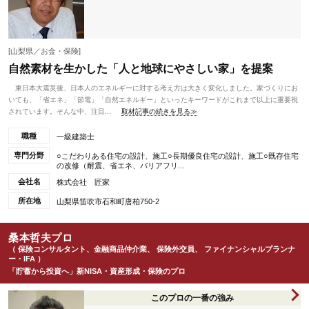
[山梨県／お金・保険]
自然素材を生かした「人と地球にやさしい家」を提案
東日本大震災後、日本人のエネルギーに対する考え方は大きく変化しました。家づくりにお
いても、「省エネ」「節電」「自然エネルギー」といったキーワードがこれまで以上に重要視
されています。そんな中、注目...
取材記事の続きを見る≫
職種
一級建築士
専門分野
○こだわりある住宅の設計、施工○長期優良住宅の設計、施工○既存住宅
の改修（耐震、省エネ、バリアフリ...
会社名
株式会社 匠家
所在地
山梨県笛吹市石和町唐柏750-2
桑本哲夫プロ
（ 保険コンサルタント、金融商品仲介業、 保険外交員、 ファイナンシャルプランナ
ー・IFA ）
「貯蓄から投資へ」新NISA・資産形成・保険のプロ
このプロの一番の強み