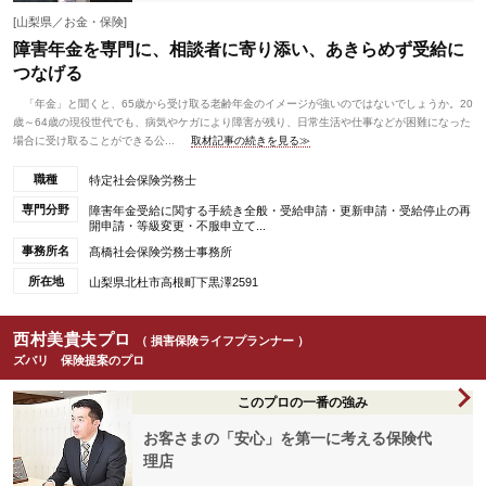
[山梨県／お金・保険]
障害年金を専門に、相談者に寄り添い、あきらめず受給に
つなげる
「年金」と聞くと、65歳から受け取る老齢年金のイメージが強いのではないでしょうか。20
歳～64歳の現役世代でも、病気やケガにより障害が残り、日常生活や仕事などが困難になった
場合に受け取ることができる公...
取材記事の続きを見る≫
職種
特定社会保険労務士
専門分野
障害年金受給に関する手続き全般・受給申請・更新申請・受給停止の再
開申請・等級変更・不服申立て...
事務所名
髙橋社会保険労務士事務所
所在地
山梨県北杜市高根町下黒澤2591
西村美貴夫プロ
（ 損害保険ライフプランナー ）
ズバリ 保険提案のプロ
このプロの一番の強み
お客さまの「安心」を第一に考える保険代
理店