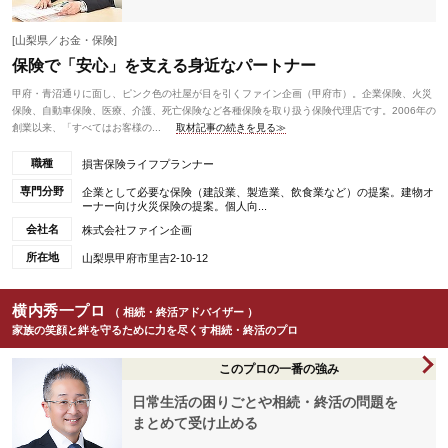
[山梨県／お金・保険]
保険で「安心」を支える身近なパートナー
甲府・青沼通りに面し、ピンク色の社屋が目を引くファイン企画（甲府市）。企業保険、火災
保険、自動車保険、医療、介護、死亡保険など各種保険を取り扱う保険代理店です。2006年の
創業以来、「すべてはお客様の...
取材記事の続きを見る≫
職種
損害保険ライフプランナー
専門分野
企業として必要な保険（建設業、製造業、飲食業など）の提案。建物オ
ーナー向け火災保険の提案。個人向...
会社名
株式会社ファイン企画
所在地
山梨県甲府市里吉2-10-12
横内秀一プロ
（ 相続・終活アドバイザー ）
家族の笑顔と絆を守るために力を尽くす相続・終活のプロ
このプロの一番の強み
日常生活の困りごとや相続・終活の問題を
まとめて受け止める