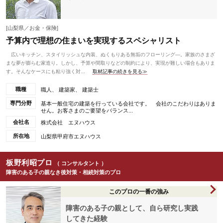
[山梨県／お金・保険]
予算内で理想の住まいを実現するスペシャリスト
広いキッチン、スタイリッシュな内装、ぬくもりある無垢のフローリング―。家族のさまざ
まな夢が膨らむ家造り。しかし、予算や間取りなどの制約により、実現が難しい場合もありま
す。そんなケースにも粘り強く対...
取材記事の続きを見る≫
職種
職人、 建築家、 建築士
専門分野
基本一般住宅の建築を行っている会社です。 会社のこだわりはありま
せん。お客さまのご要望をバランス...
会社名
株式会社 エヌハウス
所在地
山梨県甲府市エヌハウス
板野利昭プロ
（ コンサルタント ）
障害のある子の親なき後対策・相続対策のプロ
このプロの一番の強み
障害のある子の親として、自ら研究し実践
してきた経験