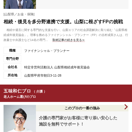
[山梨県／お金・保険]
相続・後見を多分野連携で支援。山梨に根ざすFPの挑戦
相続や遺言に関する専門的な支援を行い、山梨エリアの社会課題解決に取り組む「山梨県相
続成年後見協会」。理事を務めるファイナンシャル・プランナー（FP）の吉村成実さんは、行
政書士や弁護士など14名の専門...
取材記事の続きを見る≫
職種
ファイナンシャル・プランナー
専門分野
会社名
特定非営利活動法人 山梨県相続成年後見協会
所在地
山梨県甲府市朝日3-11-28
五味和仁プロ
（ 介護 ）
老人ホーム選びのプロ
このプロの一番の強み
介護の専門家がお客様に寄り添い安心した
施設を無料でサポート！