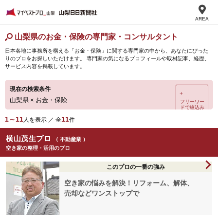
AREA
山梨県のお金・保険の専門家・コンサルタント
日本各地に事務所を構える「お金・保険」に関する専門家の中から、あなたにぴった
りのプロをお探しいただけます。 専門家の気になるプロフィールや取材記事、経歴、
サービス内容を掲載しています。
現在の検索条件
＋
山梨県
×
お金・保険
フリーワー
ドで絞込み
1～11
11
人を表示 ／ 全
件
横山茂生プロ
（ 不動産業 ）
空き家の整理・活用のプロ
このプロの一番の強み
空き家の悩みを解決！リフォーム、解体、
売却などワンストップで