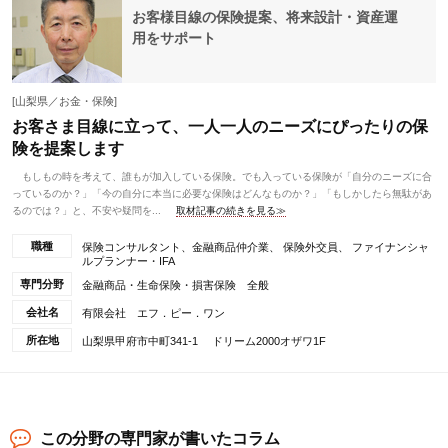
お客様目線の保険提案、将来設計・資産運
用をサポート
[山梨県／お金・保険]
お客さま目線に立って、一人一人のニーズにぴったりの保
険を提案します
もしもの時を考えて、誰もが加入している保険。でも入っている保険が「自分のニーズに合
っているのか？」「今の自分に本当に必要な保険はどんなものか？」「もしかしたら無駄があ
るのでは？」と、不安や疑問を...
取材記事の続きを見る≫
職種
保険コンサルタント、金融商品仲介業、 保険外交員、 ファイナンシャ
ルプランナー・IFA
専門分野
金融商品・生命保険・損害保険 全般
会社名
有限会社 エフ．ピー．ワン
所在地
山梨県甲府市中町341-1 ドリーム2000オザワ1F
この分野の専門家が書いたコラム