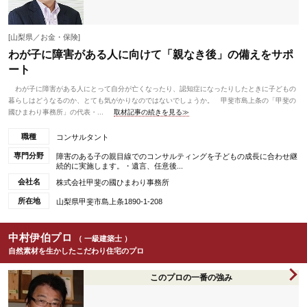
[山梨県／お金・保険]
わが子に障害がある人に向けて「親なき後」の備えをサポ
ート
わが子に障害がある人にとって自分が亡くなったり、認知症になったりしたときに子どもの
暮らしはどうなるのか、とても気がかりなのではないでしょうか。 甲斐市島上条の「甲斐の
國ひまわり事務所」の代表・...
取材記事の続きを見る≫
職種
コンサルタント
専門分野
障害のある子の親目線でのコンサルティングを子どもの成長に合わせ継
続的に実施します。・遺言、任意後...
会社名
株式会社甲斐の國ひまわり事務所
所在地
山梨県甲斐市島上条1890-1-208
中村伊伯プロ
（ 一級建築士 ）
自然素材を生かしたこだわり住宅のプロ
このプロの一番の強み