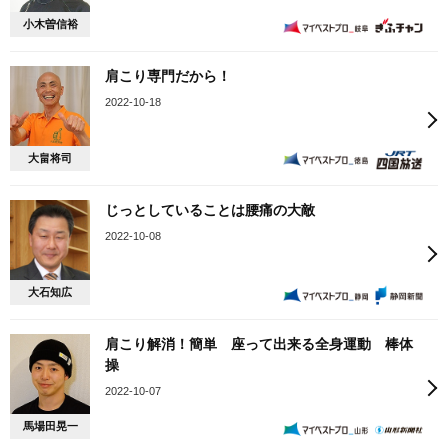
小木曽信裕
肩こり専門だから！
2022-10-18
大畠将司
じっとしていることは腰痛の大敵
2022-10-08
大石知広
肩こり解消！簡単 座って出来る全身運動 棒体
操
2022-10-07
馬場田晃一