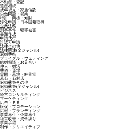
不動産・登記
遺産相続
成年後見・家族信託
労働問題・就業
特許・商標・知財
帰化申請・日本国籍取得
企業法務
刑事事件・犯罪被害
書類作成
申請代行
許認可申請
法律その他
法律関連(全ジャンル)
冠婚葬祭
ブライダル・ウェディング
結婚相談・お見合い
仲人・婚活
葬儀・斎場
霊園・墓地・納骨堂
墓石・石材店
冠婚葬祭その他
冠婚葬祭(全ジャンル)
ビジネス
経営コンサルティング
マーケティング
広告・ＰＲ
販促・プロモーション
広報・ブランディング
事業再生・企業再生
経営改善・資金繰り
事業承継
制作・クリエイティブ