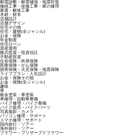
耐震診断・耐震補強・地震対策
修繕工事・改修工事・家の修理
家屋・解体工事
木材・材木
店舗設計
店舗デザイン
住宅その他
住宅・建物(全ジャンル)
お金・保険
年金制度
住宅ローン
資産運用
株式投資・投資信託
不動産投資
生命保険・終身保険
医療保険・がん保険
損害保険・火災保険・地震保険
ライフプラン・人生設計
お金・保険その他
お金・保険(全ジャンル)
趣味
車
板金塗装・車塗装
車修理・自動車整備
バイク修理・バイク整備
バイク販売・バイクパーツ
写真撮影・カメラ
パソコン修理・サポート
スマホ修理・サポート
国内旅行・ツアー
海外旅行・ツアー
フラワー・プリザーブドフラワー