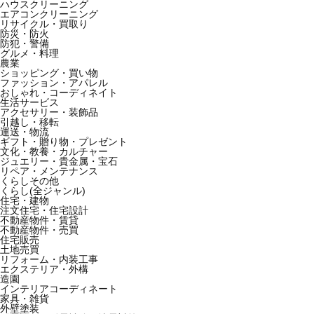
ハウスクリーニング
エアコンクリーニング
リサイクル・買取り
防災・防火
防犯・警備
グルメ・料理
農業
ショッピング・買い物
ファッション・アパレル
おしゃれ・コーディネイト
生活サービス
アクセサリー・装飾品
引越し・移転
運送・物流
ギフト・贈り物・プレゼント
文化・教養・カルチャー
ジュエリー・貴金属・宝石
リペア・メンテナンス
くらしその他
くらし(全ジャンル)
住宅・建物
注文住宅・住宅設計
不動産物件・賃貸
不動産物件・売買
住宅販売
土地売買
リフォーム・内装工事
エクステリア・外構
造園
インテリアコーディネート
家具・雑貨
外壁塗装