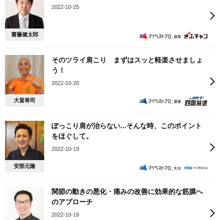
2022-10-25
齋藤健太郎
そのツライ肩こり まずはスッと軽楽させましょ
う！
2022-10-20
大畠将司
ぽっこり肩が治らない...そんな時、このポイント
をほぐして。
2022-10-19
安部元隆
関節の動きの悪化・痛みの改善に効果的な筋膜へ
のアプローチ
2022-10-18