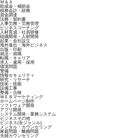
Ｍ＆Ａ
助成金・補助金
税務会計・財務
資金調達
法務・契約書
人事労務・労務管理
ビジネスコーチング
人材育成・社員研修
組織開発・人材開発
起業・会社設立
海外進出・海外ビジネス
出版・印刷
就活・就職
転職・キャリア
求人・雇用・採用
環境問題
警備
情報セキュリティ
研究・リサーチ
技術・技能
設備工事
整備・点検
ＷＥＢマーケティング
ホームページ制作
ソフトウェア開発
アプリ開発
システム開発・業務システム
ビジネスその他
ビジネス(全ジャンル)
メンタル・カウンセリング
家庭問題・離婚問題
夫婦カウンセリング