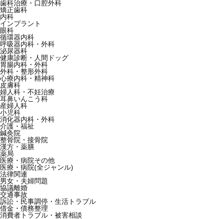
歯科治療・口腔外科
矯正歯科
内科
インプラント
眼科
循環器内科
呼吸器内科・外科
泌尿器科
健康診断・人間ドッグ
胃腸内科・外科
外科・整形外科
心療内科・精神科
皮膚科
婦人科・不妊治療
耳鼻いんこう科
産婦人科
小児科
消化器内科・外科
介護・福祉
鍼灸院
整骨院・接骨院
漢方・薬膳
薬局
医療・病院その他
医療・病院(全ジャンル)
法律関連
男女・夫婦問題
協議離婚
交通事故
訴訟・民事調停・生活トラブル
借金・債務整理
消費者トラブル・被害相談