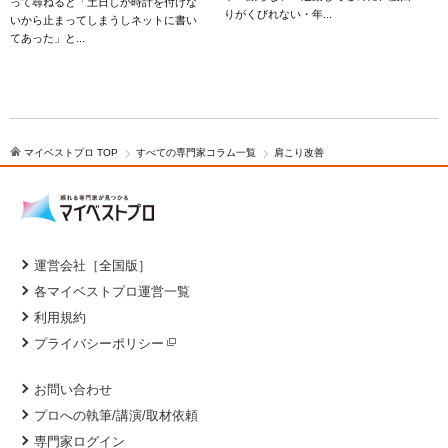
って尋ねると「土日しか時計を付けな
こ
りがくびれない・年...
いから止まってしまうしネットに書い
てあった」と...
マイベストプロ TOP
すべての専門家コラム一覧
肩こり改善
運営会社［全国版］
各マイベストプロ運営一覧
利用規約
プライバシーポリシー
お問い合わせ
プロへの執筆/講演/取材依頼
専門家ログイン