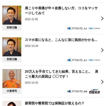
肩こりや肩痛が中々改善しない方、ココをマッサ
ージしてみて
2022-11-05
安部元隆
スマホ首になると、こんなに首に負担がかかる...
2022-10-28
安部元隆
20万人を手当てしてきた結果、言えること。 肩
こり最大の原因は 〇〇です！
2022-10-25
大畠将司
接骨院や整骨院では保険証が使えるの？