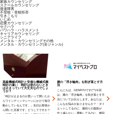
家族カウンセリング
スクールカウンセリング
発達障害
不登校・登校拒否
引きこもり
いじめ
恋愛カウンセリング
セクハラ
パワハラ・ハラスメント
キャリアカウンセリング
シニアライフ
メンタル・カウンセリングその他
メンタル・カウンセリング(全ジャンル)
高級機械式時計と安価な機械式腕
腰の「浮き輪肉」を削ぎ落とす方
時計の違い 時計は使わないとき
法
は止まっていて大丈夫なのでしょ
こんにちは、GENRYUです(^^)今回
うか？
は、腰の「浮き輪肉」を削ぎ落とす方
「時計が止まるのが悪いって聞いたか
込
法についてお伝えします。あなたは、
らワインディンマシーンにかけて毎日
こんなお悩みがありませんか？・ダイ
動かしているんです。」先日お客様か
エットしてるのに、腰回りの脂肪が
ら聞いた言葉です。どうしてですか？
中々減らない・運動してるのに、腰回