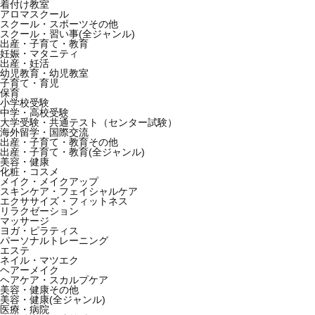
着付け教室
アロマスクール
スクール・スポーツその他
スクール・習い事(全ジャンル)
出産・子育て・教育
妊娠・マタニティ
出産・妊活
幼児教育・幼児教室
子育て・育児
保育
小学校受験
中学・高校受験
大学受験・共通テスト（センター試験）
海外留学・国際交流
出産・子育て・教育その他
出産・子育て・教育(全ジャンル)
美容・健康
化粧・コスメ
メイク・メイクアップ
スキンケア・フェイシャルケア
エクササイズ・フィットネス
リラクゼーション
マッサージ
ヨガ・ピラティス
パーソナルトレーニング
エステ
ネイル・マツエク
ヘアーメイク
ヘアケア・スカルプケア
美容・健康その他
美容・健康(全ジャンル)
医療・病院