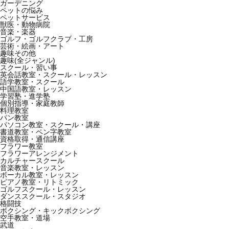
ガーデニング
ペットの悩み
ペットサービス
獣医・動物病院
音楽・楽器
ゴルフ・ゴルフクラブ・工房
芸術・絵画・アート
趣味その他
趣味(全ジャンル)
スクール・習い事
英会話教室・スクール・レッスン
語学教室・スクール
中国語教室・レッスン
学習塾・進学塾
個別指導・家庭教師
料理教室
パン教室
パソコン教室・スクール・講座
書道教室・ペン字教室
資格取得・通信講座
フラワー教室
フラワーアレンジメント
カルチャースクール
音楽教室・レッスン
ボーカル教室・レッスン
ピアノ教室・リトミック
ゴルフスクール・レッスン
ダンススクール・スタジオ
格闘技
ボクシング・キックボクシング
空手教室・道場
武道