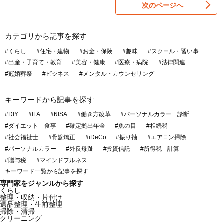
次のページへ
カテゴリから記事を探す
#くらし
#住宅・建物
#お金・保険
#趣味
#スクール・習い事
#出産・子育て・教育
#美容・健康
#医療・病院
#法律関連
#冠婚葬祭
#ビジネス
#メンタル・カウンセリング
キーワードから記事を探す
#DIY
#IFA
#NISA
#働き方改革
#パーソナルカラー 診断
#ダイエット 食事
#確定拠出年金
#魚の目
#相続税
#社会福祉士
#骨盤矯正
#iDeCo
#振り袖
#エアコン掃除
#パーソナルカラー
#外反母趾
#投資信託
#所得税 計算
#贈与税
#マインドフルネス
キーワード一覧から記事を探す
専門家をジャンルから探す
くらし
整理・収納・片付け
遺品整理・生前整理
掃除・清掃
クリーニング