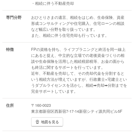
・相続に伴う不動産売却
専門分野
おひとりさまの遺言、相続をはじめ、生命保険、資産
形成コンサルティングや住宅購入、住宅ローンの相談
など幅広い分野を取り扱っています。
また、相続に伴う住宅売却も行っています。
特徴
FPの資格を持ち、ライフプラニングと終活を同一線上
にあると捉え、中立的な立場での老後資金づくりの相
談や生命保険を活用した相続税節税等、お金の面から
も終活に関するサポートを行っています。
近年、不動産を売却して、その売却代金を分割すると
いう相続方法が増えていますが、行政書士×宅建士とい
うダブルライセンスを活かし、相続➡売却➡分割までを
完全サポートしています。
住所
〒160-0023
東京都新宿区西新宿7-17-14新宿シティ源共同ビル5F
地図を見る