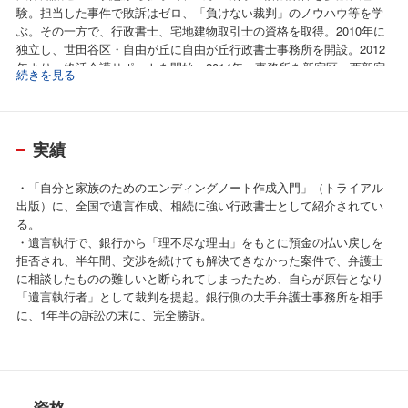
験。担当した事件で敗訴はゼロ、「負けない裁判」のノウハウ等を学
ぶ。その一方で、行政書士、宅地建物取引士の資格を取得。2010年に
独立し、世田谷区・自由が丘に自由が丘行政書士事務所を開設。2012
年より、終活介護サポートを開始。2014年、事務所を新宿区・西新宿
続きを見る
に移転。現在に至る。
実績
・「自分と家族のためのエンディングノート作成入門」（トライアル
出版）に、全国で遺言作成、相続に強い行政書士として紹介されてい
る。
・遺言執行で、銀行から「理不尽な理由」をもとに預金の払い戻しを
拒否され、半年間、交渉を続けても解決できなかった案件で、弁護士
に相談したものの難しいと断られてしまったため、自らが原告となり
「遺言執行者」として裁判を提起。銀行側の大手弁護士事務所を相手
に、1年半の訴訟の末に、完全勝訴。