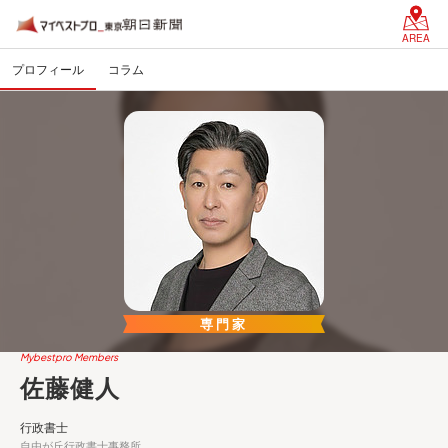
AREA
プロフィール
コラム
専門家
Mybestpro Members
佐藤健人
行政書士
自由が丘行政書士事務所