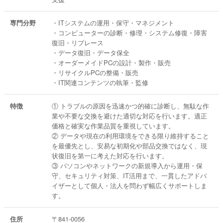
専門分野
・ITシステムの運用・保守・マネジメント
・コンピューターの診断・修理・システム修復・障害
復旧・リプレース
・データ復旧・データ保全
・オーダーメイドPCの設計・製作・販売
・リサイクルPCの整備・販売
・IT関連コンテンツの執筆・監修
特徴
① トラブルの原因を迅速かつ的確に診断し、無駄な作
業や不要な交換を避けた適切な対応を行います。適正
価格と確実な作業品質を重視しています。
② データや現在の利用環境をできる限り維持すること
を最優先とし、安易な初期化や部品交換ではなく、現
状復旧を第一に考えた対応を行います。
③ パソコンやネットワークの新規導入から運用・保
守、セキュリティ対策、IT活用まで、一貫したアドバ
イザーとして個人・法人を問わず幅広くサポートしま
す。
住所
〒841-0056