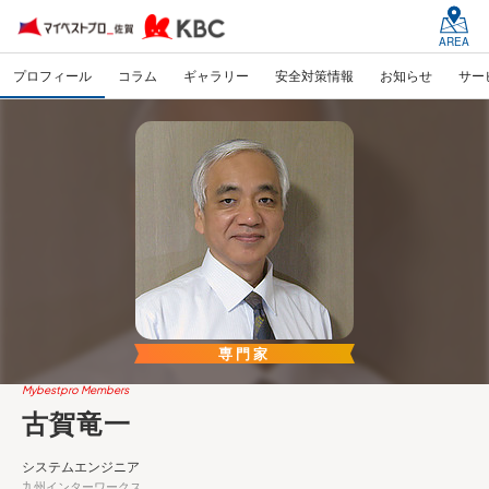
AREA
プロフィール
コラム
ギャラリー
安全対策情報
お知らせ
サー
専門家
Mybestpro Members
古賀竜一
システムエンジニア
九州インターワークス