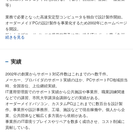
等）
業務で必要となった高速安定型コンピュータを独自で設計製作開始。
オーダーメイドPCの設計製作を事業化するため2002年にホームページ
を開設。
折からのブロードバンドの爆発的普及に伴い総合ITサポート業「九州
続きを見る
インターワークス」を創業。
パソコン販売とPCサポート事業を立ち上げる。
PCサポートFCやISPなどと業務提携、プロバイダ取次店契約などを行
実績
い業務を拡張。
これまでの幅広い実績から、IT講習、講演活動などを行い地域のIT支
2002年の創業からサポート対応件数はこれまでのべ数千件。
援を行う。
メーカー、プロバイダのサポート実績のほか、PCサポートFC地域担当
現在では専門家としてテレビ、新聞、雑誌、Web記事など各種メディ
時、全国首位、上位継続実績。
アへのIT記事寄稿やIT記事監修等も行っている。
IT運用管理面でのサポート実績から公共施設や事業所、職業訓練関連
などでの講習、市民大学講演会講師などの実績がある。
オーダーメイドパソコン、カスタムPCはこれまでに数百台を設計製
作。事業所や設計事務所、工場、施設などで現在稼働中。個人から企
業、公共団体など幅広く多方面から依頼がある。
事業所のIT環境リプレイスやリペアを数多く成功させ、コスト削減に
貢献している。