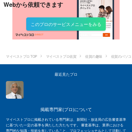
Webから依頼できます
このプロのサービスメニューをみる
マイベストプロ TOP
マイベストプロ佐賀
佐賀の趣味
佐賀のパソコ
最近見たプロ
掲載専門家(プロ)について
マイベストプロに掲載されている専門家は、新聞社・放送局の広告審査基準
に基づいた一定の基準を満たした方たちです。 審査基準は、業界における
専門的な知識・技術を有していること、プロフェッショナルとして活動して