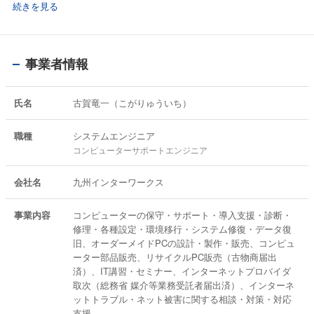
続きを見る
地域のIT支援組織として「地域ネットパソコン支援協会」を設置。
無料相談会などを開催し、地域貢献も行っている。※現在新型コロナの
影響で休止中
【主な活動内容】
事業者情報
○地域ネットパソコン支援協会 パソコン相談会 開催（小郡市）
○2013年 第101回鳥栖市民大学：「ITの多様なメリットと危険性を学
ぶ」講師。（鳥栖市）
氏名
古賀竜一（こがりゅういち）
○2014年 IT運用管理社内セミナー 講師（福岡市）
○2014年 PCサポートエンジニア技術講座講師（福岡市）
職種
システムエンジニア
○2014年 事業者向け情報管理セミナー 講師（福岡市）
コンピューターサポートエンジニア
○2014年 地域ネット パソコン支援協会 パソコン相談会（福岡市）
○2015年 西日本新聞文化サークル：「英語で学ぶIT用語」講座（福岡
会社名
九州インターワークス
市）
○2016年 11月 事業者向け ITセキュリティー講座 講師
○2016年 2018年 家電月刊紙 記事監修
事業内容
コンピューターの保守・サポート・導入支援・診断・
○2017年 中小企業庁 ミラサポ専門家派遣 専門家登録
修理・各種設定・環境移行・システム修復・データ復
〇2021年 令和3年度 中小企業庁 中小企業・小規模事業者ワンストップ
旧、オーダーメイドPCの設計・製作・販売、コンピュ
総合支援事業（専門家派遣事業）【中小企業119】専門家就任
ーター部品販売、リサイクルPC販売（古物商届出
〇2022年 令和4年度 中小企業庁 中小企業・小規模事業者ワンストップ
済）、IT講習・セミナー、インターネットプロバイダ
総合支援事業（専門家派遣事業）【中小企業119】専門家就任
取次（総務省 媒介等業務受託者届出済）、インターネ
〇2023年 令和5年度 中小企業庁 中小企業・小規模事業者ワンストップ
ットトラブル・ネット被害に関する相談・対策・対応
総合支援事業（専門家派遣事業）【中小企業119】専門家就任
支援