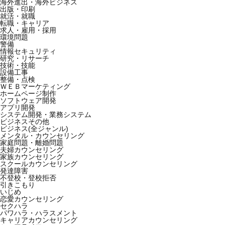
海外進出・海外ビジネス
出版・印刷
就活・就職
転職・キャリア
求人・雇用・採用
環境問題
警備
情報セキュリティ
研究・リサーチ
技術・技能
設備工事
整備・点検
ＷＥＢマーケティング
ホームページ制作
ソフトウェア開発
アプリ開発
システム開発・業務システム
ビジネスその他
ビジネス(全ジャンル)
メンタル・カウンセリング
家庭問題・離婚問題
夫婦カウンセリング
家族カウンセリング
スクールカウンセリング
発達障害
不登校・登校拒否
引きこもり
いじめ
恋愛カウンセリング
セクハラ
パワハラ・ハラスメント
キャリアカウンセリング