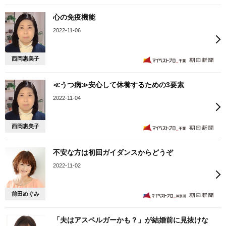
心の免疫機能
2022-11-06
西岡惠美子
≪うつ病≫安心して休養するための3要素
2022-11-04
西岡惠美子
不安な方は初回ガイダンスからどうぞ
2022-11-02
前田めぐみ
「夫はアスペルガーかも？」が結婚前に見抜けな