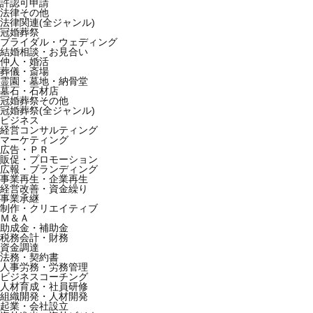
許認可申請
法律その他
法律関連(全ジャンル)
冠婚葬祭
ブライダル・ウェディング
結婚相談・お見合い
仲人・婚活
葬儀・斎場
霊園・墓地・納骨堂
墓石・石材店
冠婚葬祭その他
冠婚葬祭(全ジャンル)
ビジネス
経営コンサルティング
マーケティング
広告・ＰＲ
販促・プロモーション
広報・ブランディング
事業再生・企業再生
経営改善・資金繰り
事業承継
制作・クリエイティブ
Ｍ＆Ａ
助成金・補助金
税務会計・財務
資金調達
法務・契約書
人事労務・労務管理
ビジネスコーチング
人材育成・社員研修
組織開発・人材開発
起業・会社設立