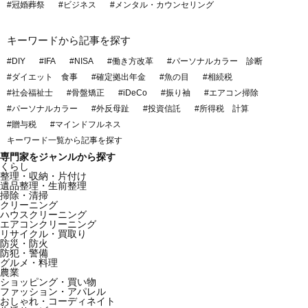
#冠婚葬祭
#ビジネス
#メンタル・カウンセリング
キーワードから記事を探す
#DIY
#IFA
#NISA
#働き方改革
#パーソナルカラー 診断
#ダイエット 食事
#確定拠出年金
#魚の目
#相続税
#社会福祉士
#骨盤矯正
#iDeCo
#振り袖
#エアコン掃除
#パーソナルカラー
#外反母趾
#投資信託
#所得税 計算
#贈与税
#マインドフルネス
キーワード一覧から記事を探す
専門家をジャンルから探す
くらし
整理・収納・片付け
遺品整理・生前整理
掃除・清掃
クリーニング
ハウスクリーニング
エアコンクリーニング
リサイクル・買取り
防災・防火
防犯・警備
グルメ・料理
農業
ショッピング・買い物
ファッション・アパレル
おしゃれ・コーディネイト