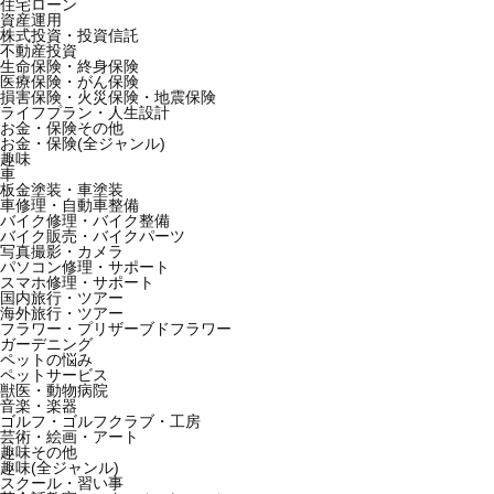
住宅ローン
資産運用
株式投資・投資信託
不動産投資
生命保険・終身保険
医療保険・がん保険
損害保険・火災保険・地震保険
ライフプラン・人生設計
お金・保険その他
お金・保険(全ジャンル)
趣味
車
板金塗装・車塗装
車修理・自動車整備
バイク修理・バイク整備
バイク販売・バイクパーツ
写真撮影・カメラ
パソコン修理・サポート
スマホ修理・サポート
国内旅行・ツアー
海外旅行・ツアー
フラワー・プリザーブドフラワー
ガーデニング
ペットの悩み
ペットサービス
獣医・動物病院
音楽・楽器
ゴルフ・ゴルフクラブ・工房
芸術・絵画・アート
趣味その他
趣味(全ジャンル)
スクール・習い事