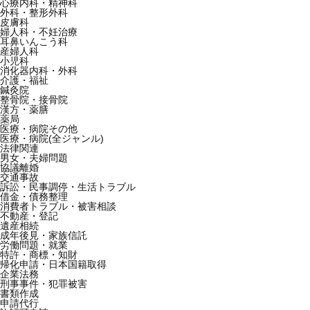
心療内科・精神科
外科・整形外科
皮膚科
婦人科・不妊治療
耳鼻いんこう科
産婦人科
小児科
消化器内科・外科
介護・福祉
鍼灸院
整骨院・接骨院
漢方・薬膳
薬局
医療・病院その他
医療・病院(全ジャンル)
法律関連
男女・夫婦問題
協議離婚
交通事故
訴訟・民事調停・生活トラブル
借金・債務整理
消費者トラブル・被害相談
不動産・登記
遺産相続
成年後見・家族信託
労働問題・就業
特許・商標・知財
帰化申請・日本国籍取得
企業法務
刑事事件・犯罪被害
書類作成
申請代行