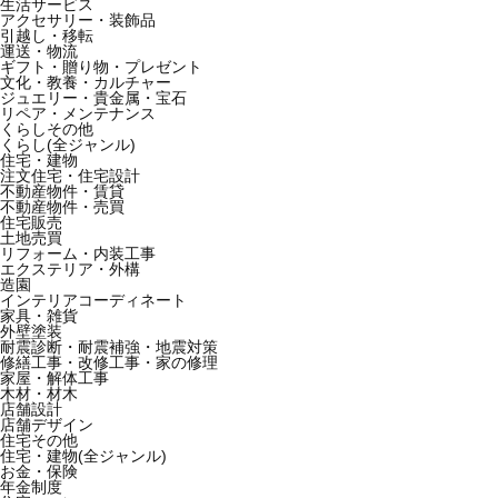
生活サービス
アクセサリー・装飾品
引越し・移転
運送・物流
ギフト・贈り物・プレゼント
文化・教養・カルチャー
ジュエリー・貴金属・宝石
リペア・メンテナンス
くらしその他
くらし(全ジャンル)
住宅・建物
注文住宅・住宅設計
不動産物件・賃貸
不動産物件・売買
住宅販売
土地売買
リフォーム・内装工事
エクステリア・外構
造園
インテリアコーディネート
家具・雑貨
外壁塗装
耐震診断・耐震補強・地震対策
修繕工事・改修工事・家の修理
家屋・解体工事
木材・材木
店舗設計
店舗デザイン
住宅その他
住宅・建物(全ジャンル)
お金・保険
年金制度