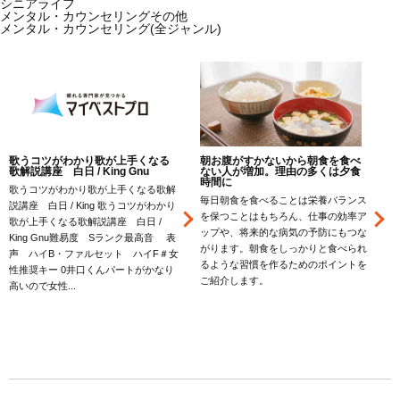
シニアライフ
メンタル・カウンセリングその他
メンタル・カウンセリング(全ジャンル)
歌うコツがわかり歌が上手くなる
朝お腹がすかないから朝食を食べ
歌解説講座 白日 / King Gnu
ない人が増加。理由の多くは夕食
時間に
歌うコツがわかり歌が上手くなる歌解
毎日朝食を食べることは栄養バランス
説講座 白日 / King 歌うコツがわかり
を保つことはもちろん、仕事の効率ア
歌が上手くなる歌解説講座 白日 /
ップや、将来的な病気の予防にもつな
King Gnu難易度 Sランク最高音 表
がります。朝食をしっかりと食べられ
声 ハイB・ファルセット ハイF＃女
るような習慣を作るためのポイントを
性推奨キー 0井口くんパートがかなり
ご紹介します。
高いので女性...