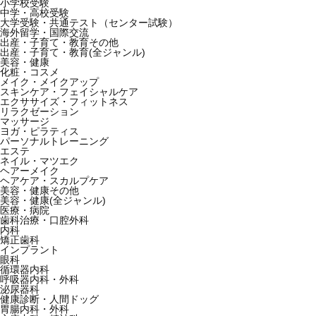
小学校受験
中学・高校受験
大学受験・共通テスト（センター試験）
海外留学・国際交流
出産・子育て・教育その他
出産・子育て・教育(全ジャンル)
美容・健康
化粧・コスメ
メイク・メイクアップ
スキンケア・フェイシャルケア
エクササイズ・フィットネス
リラクゼーション
マッサージ
ヨガ・ピラティス
パーソナルトレーニング
エステ
ネイル・マツエク
ヘアーメイク
ヘアケア・スカルプケア
美容・健康その他
美容・健康(全ジャンル)
医療・病院
歯科治療・口腔外科
内科
矯正歯科
インプラント
眼科
循環器内科
呼吸器内科・外科
泌尿器科
健康診断・人間ドッグ
胃腸内科・外科