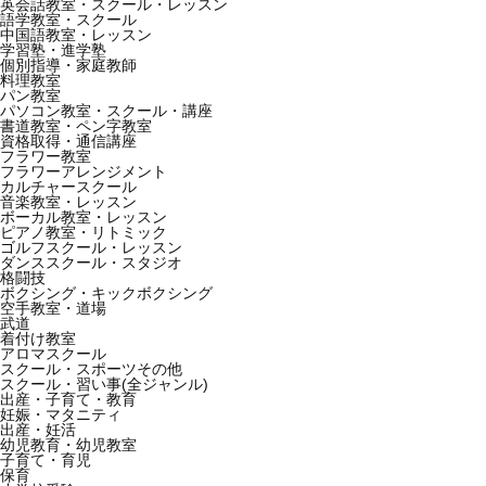
英会話教室・スクール・レッスン
語学教室・スクール
中国語教室・レッスン
学習塾・進学塾
個別指導・家庭教師
料理教室
パン教室
パソコン教室・スクール・講座
書道教室・ペン字教室
資格取得・通信講座
フラワー教室
フラワーアレンジメント
カルチャースクール
音楽教室・レッスン
ボーカル教室・レッスン
ピアノ教室・リトミック
ゴルフスクール・レッスン
ダンススクール・スタジオ
格闘技
ボクシング・キックボクシング
空手教室・道場
武道
着付け教室
アロマスクール
スクール・スポーツその他
スクール・習い事(全ジャンル)
出産・子育て・教育
妊娠・マタニティ
出産・妊活
幼児教育・幼児教室
子育て・育児
保育