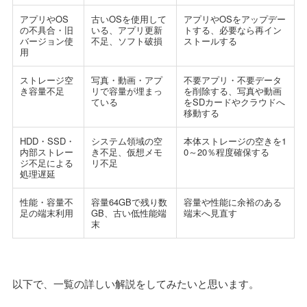
アプリやOS
古いOSを使用して
アプリやOSをアップデー
の不具合・旧
いる、アプリ更新
トする、必要なら再イン
バージョン使
不足、ソフト破損
ストールする
用
ストレージ空
写真・動画・アプ
不要アプリ・不要データ
き容量不足
リで容量が埋まっ
を削除する、写真や動画
ている
をSDカードやクラウドへ
移動する
HDD・SSD・
システム領域の空
本体ストレージの空きを1
内部ストレー
き不足、仮想メモ
0～20％程度確保する
ジ不足による
リ不足
処理遅延
性能・容量不
容量64GBで残り数
容量や性能に余裕のある
足の端末利用
GB、古い低性能端
端末へ見直す
末
以下で、一覧の詳しい解説をしてみたいと思います。