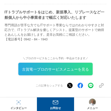
ITトラブルサポートをはじめ、新規導入、リプレースなど一
般個人から中小事業者まで幅広く対応いたします
専門用語が苦手な方でもITサポート専業ならではのわかりやすさと対
応力で、ITトラブル解決を優しくアシスト。提案型のサポートで納得
とあんしんをお届けします。是非お気軽にご相談ください。
【電話番号】0942－84－1943
＼プロのサービスをここから予約・申込みできます／
古賀竜一プロのサービスメニューを見る
この記事をシェアする
Mybestpro Members
古賀竜一
インタビュー
お問合せ
メニュー
（システムエンジニア）