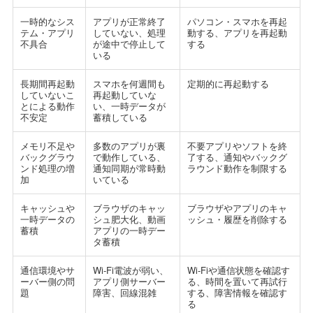
一時的なシス
アプリが正常終了
パソコン・スマホを再起
テム・アプリ
していない、処理
動する、アプリを再起動
不具合
が途中で停止して
する
いる
長期間再起動
スマホを何週間も
定期的に再起動する
していないこ
再起動していな
とによる動作
い、一時データが
不安定
蓄積している
メモリ不足や
多数のアプリが裏
不要アプリやソフトを終
バックグラウ
で動作している、
了する、通知やバックグ
ンド処理の増
通知同期が常時動
ラウンド動作を制限する
加
いている
キャッシュや
ブラウザのキャッ
ブラウザやアプリのキャ
一時データの
シュ肥大化、動画
ッシュ・履歴を削除する
蓄積
アプリの一時デー
タ蓄積
通信環境やサ
Wi-Fi電波が弱い、
Wi-Fiや通信状態を確認す
ーバー側の問
アプリ側サーバー
る、時間を置いて再試行
題
障害、回線混雑
する、障害情報を確認す
る