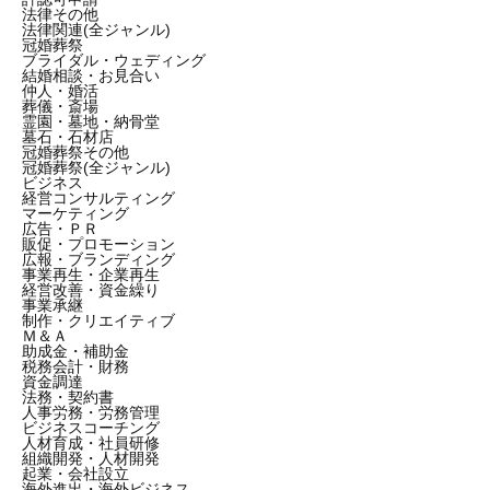
法律その他
法律関連(全ジャンル)
冠婚葬祭
ブライダル・ウェディング
結婚相談・お見合い
仲人・婚活
葬儀・斎場
霊園・墓地・納骨堂
墓石・石材店
冠婚葬祭その他
冠婚葬祭(全ジャンル)
ビジネス
経営コンサルティング
マーケティング
広告・ＰＲ
販促・プロモーション
広報・ブランディング
事業再生・企業再生
経営改善・資金繰り
事業承継
制作・クリエイティブ
Ｍ＆Ａ
助成金・補助金
税務会計・財務
資金調達
法務・契約書
人事労務・労務管理
ビジネスコーチング
人材育成・社員研修
組織開発・人材開発
起業・会社設立
海外進出・海外ビジネス