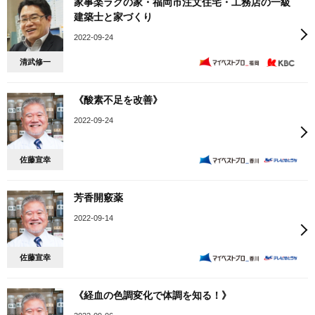
家事楽ラクの家・福岡市注文住宅・工務店の一級
建築士と家づくり
2022-09-24
清武修一
《酸素不足を改善》
2022-09-24
佐藤宣幸
芳香開竅薬
2022-09-14
佐藤宣幸
《経血の色調変化で体調を知る！》