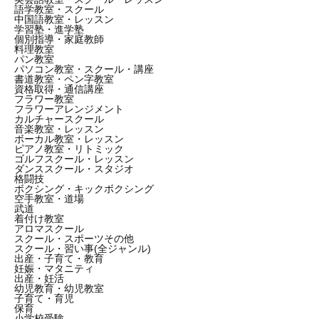
語学教室・スクール
中国語教室・レッスン
学習塾・進学塾
個別指導・家庭教師
料理教室
パン教室
パソコン教室・スクール・講座
書道教室・ペン字教室
資格取得・通信講座
フラワー教室
フラワーアレンジメント
カルチャースクール
音楽教室・レッスン
ボーカル教室・レッスン
ピアノ教室・リトミック
ゴルフスクール・レッスン
ダンススクール・スタジオ
格闘技
ボクシング・キックボクシング
空手教室・道場
武道
着付け教室
アロマスクール
スクール・スポーツその他
スクール・習い事(全ジャンル)
出産・子育て・教育
妊娠・マタニティ
出産・妊活
幼児教育・幼児教室
子育て・育児
保育
小学校受験