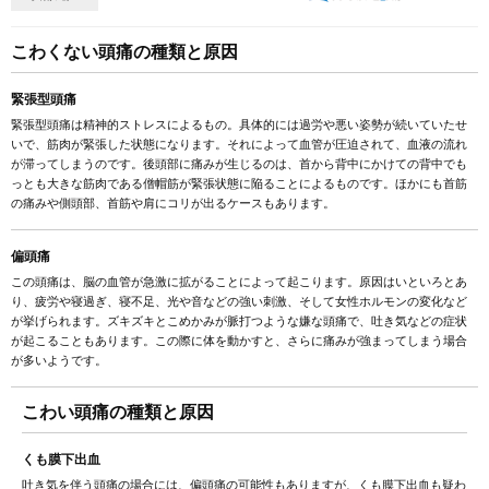
こわくない頭痛の種類と原因
緊張型頭痛
緊張型頭痛は精神的ストレスによるもの。具体的には過労や悪い姿勢が続いていたせ
いで、筋肉が緊張した状態になります。それによって血管が圧迫されて、血液の流れ
が滞ってしまうのです。後頭部に痛みが生じるのは、首から背中にかけての背中でも
っとも大きな筋肉である僧帽筋が緊張状態に陥ることによるものです。ほかにも首筋
の痛みや側頭部、首筋や肩にコリが出るケースもあります。
偏頭痛
この頭痛は、脳の血管が急激に拡がることによって起こります。原因はいといろとあ
り、疲労や寝過ぎ、寝不足、光や音などの強い刺激、そして女性ホルモンの変化など
が挙げられます。ズキズキとこめかみが脈打つような嫌な頭痛で、吐き気などの症状
が起こることもあります。この際に体を動かすと、さらに痛みが強まってしまう場合
が多いようです。
こわい頭痛の種類と原因
くも膜下出血
吐き気を伴う頭痛の場合には、偏頭痛の可能性もありますが、くも膜下出血も疑わ