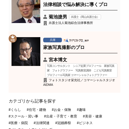
法律相談で悩み解決に導くプロ
菊池捷男
弁護士（岡山弁護士会）
弁護士法人菊池綜合法律事務所
兵庫
3位
家族写真撮影のプロ
宮本博文
写真コンサルタント シニア起業プロフィール 家族写真
家 フォトグラファー 写真教室講師 こども写真教室
プロフィール写真家 コマーシャルフォトグラファー
フォトスタジオ栄光社／コマーシャルスタジオ
AIDMA
カテゴリから記事を探す
#くらし
#住宅・建物
#お金・保険
#趣味
#スクール・習い事
#出産・子育て・教育
#美容・健康
#医療・病院
#法律関連
#冠婚葬祭
#ビジネス