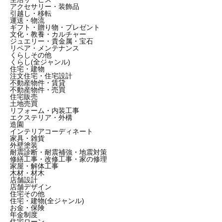
アクセサリー・装飾品
引越し・移転
運送・物流
ギフト・贈り物・プレゼント
文化・教養・カルチャー
ジュエリー・貴金属・宝石
リペア・メンテナンス
くらしその他
くらし(全ジャンル)
住宅・建物
注文住宅・住宅設計
不動産物件・賃貸
不動産物件・売買
住宅販売
土地売買
リフォーム・内装工事
エクステリア・外構
造園
インテリアコーディネート
家具・雑貨
外壁塗装
耐震診断・耐震補強・地震対策
修繕工事・改修工事・家の修理
家屋・解体工事
木材・材木
店舗設計
店舗デザイン
住宅その他
住宅・建物(全ジャンル)
お金・保険
年金制度
住宅ローン