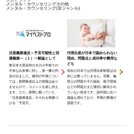
メンタル・カウンセリングその他
メンタル・カウンセリング(全ジャンル)
代理出産が日本で認められない
と
注意義務違反～予見可能性と回
わか
理由。問題点と成功率や費用な
避義務～（１）一般論として
US
ども
Wi-
，
東日本大震災時の大川小学校での
現在の日本では代理出産制度は法
字
不幸な出来事に対し，第一審の判
多彩
的には整っていません。宗教、倫
月
決が出ました。裁判の中身につい
度が
理上の問題や子の福祉、親子関係
こ
ては，新聞報道以上の情報はあり
We
などの問題がまだ適切に解決され
ませんので，コメントを差し控え
れか
ていない状況です。諸外国に比べ
」
ます。ただ，新聞に載っていた
に利
議論も遅れており、早期の整備が
い
「注意義務違反」やそれを根拠づ
思い
課題です。
ける「予見可...
ター
た回線