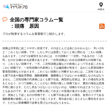
AREA
全国の専門家コラム一覧
：頭痛 原因
プロが執筆するコラムを新着順でご紹介します。
頭痛は日常的に起こりやすい症状です。そのほとんどは命にかかわらない、辛いけれ
ど「こわくない頭痛」です。しかし中には放置しておくと命に関わる「こわい頭痛」
もあります。この2つを峻別するためには、その頭痛が「一次性」であるのか「二次
性」なのかを確かめる必要があります。一次性頭痛はいわゆる頭痛持ちの頭痛であ
り、こわくない頭痛です。一方、二次性頭痛は脳などの疾病によって引き起こされる
こわい頭痛です。一次性頭痛の代表例としては偏頭痛が有名で、ほかにも群発頭痛や
緊張型頭痛などがあります。こわくない頭痛だと判断するためには、二次性であるく
も膜下出血や脳血管攣縮、脳動脈解離、脳腫瘍などではないかを確認しなければなり
ません。二次性頭痛の代表格にはくも膜下出血。典型的な症状は、多くの場合吐き気
をともなう、かつて経験したことがない突然の激しい頭痛であり、重症の場合は意識
不明に陥ります。ただし気をつけないといけないのは、頭痛がそれほどきつくないこ
ともあるのです。多くは頭に衝撃を感じてめまいや意識が遠ざかる感じなどの異常
が、突如として起こるのが特徴です。くも膜下出血は多くの場合、血管のコブである
脳動脈瘤が破裂しえしまうことで起こります。再出血が起こるとさらに重症化するの
で、ただちに医療機関で診察を受けなければなりません。