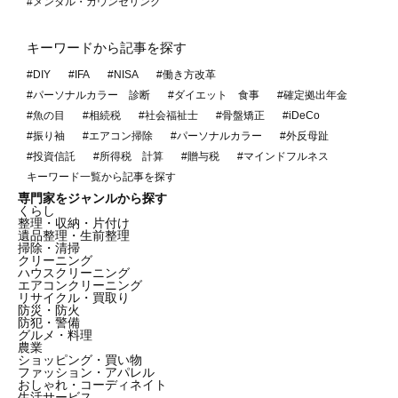
#メンタル・カウンセリング
キーワードから記事を探す
#DIY
#IFA
#NISA
#働き方改革
#パーソナルカラー 診断
#ダイエット 食事
#確定拠出年金
#魚の目
#相続税
#社会福祉士
#骨盤矯正
#iDeCo
#振り袖
#エアコン掃除
#パーソナルカラー
#外反母趾
#投資信託
#所得税 計算
#贈与税
#マインドフルネス
キーワード一覧から記事を探す
専門家をジャンルから探す
くらし
整理・収納・片付け
遺品整理・生前整理
掃除・清掃
クリーニング
ハウスクリーニング
エアコンクリーニング
リサイクル・買取り
防災・防火
防犯・警備
グルメ・料理
農業
ショッピング・買い物
ファッション・アパレル
おしゃれ・コーディネイト
生活サービス