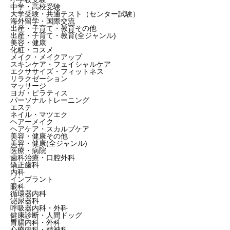
中学・高校受験
大学受験・共通テスト（センター試験）
海外留学・国際交流
出産・子育て・教育その他
出産・子育て・教育(全ジャンル)
美容・健康
化粧・コスメ
メイク・メイクアップ
スキンケア・フェイシャルケア
エクササイズ・フィットネス
リラクゼーション
マッサージ
ヨガ・ピラティス
パーソナルトレーニング
エステ
ネイル・マツエク
ヘアーメイク
ヘアケア・スカルプケア
美容・健康その他
美容・健康(全ジャンル)
医療・病院
歯科治療・口腔外科
矯正歯科
内科
インプラント
眼科
循環器内科
泌尿器科
呼吸器内科・外科
健康診断・人間ドッグ
胃腸内科・外科
心療内科・精神科