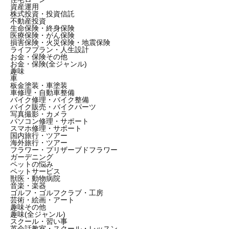
資産運用
株式投資・投資信託
不動産投資
生命保険・終身保険
医療保険・がん保険
損害保険・火災保険・地震保険
ライフプラン・人生設計
お金・保険その他
お金・保険(全ジャンル)
趣味
車
板金塗装・車塗装
車修理・自動車整備
バイク修理・バイク整備
バイク販売・バイクパーツ
写真撮影・カメラ
パソコン修理・サポート
スマホ修理・サポート
国内旅行・ツアー
海外旅行・ツアー
フラワー・プリザーブドフラワー
ガーデニング
ペットの悩み
ペットサービス
獣医・動物病院
音楽・楽器
ゴルフ・ゴルフクラブ・工房
芸術・絵画・アート
趣味その他
趣味(全ジャンル)
スクール・習い事
英会話教室・スクール・レッスン