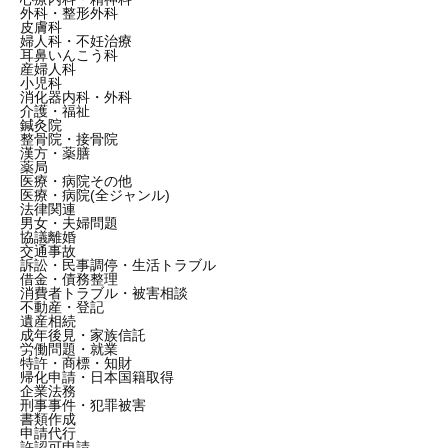
外科・整形外科
皮膚科
婦人科・不妊治療
耳鼻いんこう科
産婦人科
小児科
消化器内科・外科
介護・福祉
鍼灸院
整骨院・接骨院
漢方・薬膳
薬局
医療・病院その他
医療・病院(全ジャンル)
法律関連
男女・夫婦問題
協議離婚
交通事故
訴訟・民事調停・生活トラブル
借金・債務整理
消費者トラブル・被害相談
不動産・登記
遺産相続
成年後見・家族信託
労働問題・就業
特許・商標・知財
帰化申請・日本国籍取得
企業法務
刑事事件・犯罪被害
書類作成
申請代行
許認可申請