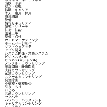
出版・印刷
就活・就職
転職・キャリア
求人・雇用・採用
環境問題
警備
情報セキュリティ
研究・リサーチ
技術・技能
設備工事
整備・点検
ＷＥＢマーケティング
ホームページ制作
ソフトウェア開発
アプリ開発
システム開発・業務システム
ビジネスその他
ビジネス(全ジャンル)
メンタル・カウンセリング
家庭問題・離婚問題
夫婦カウンセリング
家族カウンセリング
スクールカウンセリング
発達障害
不登校・登校拒否
引きこもり
いじめ
恋愛カウンセリング
セクハラ
パワハラ・ハラスメント
キャリアカウンセリング
シニアライフ