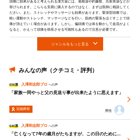
頭痛に効果があると考えられる漢方薬には、葛根湯や釣藤散、呉茱萸湯などが
挙げられます。こららも安易に購入するのではなく、まずは医師に相談してく
ださい。また、ストレッチやマッサージも効果があります。緊張型頭痛では、
軽い運動やストレッチ、マッサージなどを行い、筋肉の緊張をほぐすことで頭
痛が消えていく場合があります。しかし、偏頭痛では体を動かして血流がよく
なると、かえって頭痛を助長させる可能性もあるので注意が必要です。
ジャンルをもっと見る
みんなの声（クチコミ・評判）
入澤和志郎プロ
656票
への声
「家族一同やっと父の見送り事が出来たように思えます」
冠婚葬祭
男性
入澤和志郎プロ
646票
への声
「亡くなって7年の歳月がたちますが、この日のために...