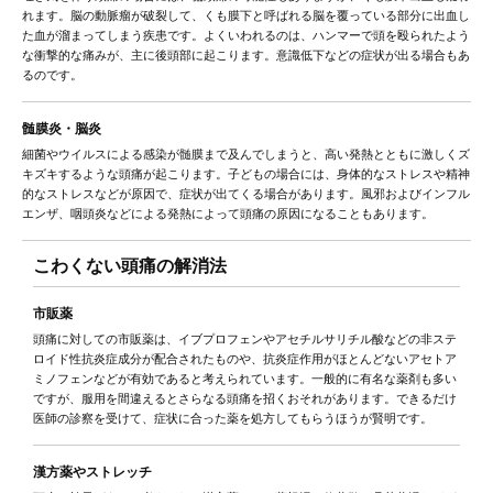
れます。脳の動脈瘤が破裂して、くも膜下と呼ばれる脳を覆っている部分に出血し
た血が溜まってしまう疾患です。よくいわれるのは、ハンマーで頭を殴られたよう
な衝撃的な痛みが、主に後頭部に起こります。意識低下などの症状が出る場合もあ
るのです。
髄膜炎・脳炎
細菌やウイルスによる感染が髄膜まで及んでしまうと、高い発熱とともに激しくズ
キズキするような頭痛が起こります。子どもの場合には、身体的なストレスや精神
的なストレスなどが原因で、症状が出てくる場合があります。風邪およびインフル
エンザ、咽頭炎などによる発熱によって頭痛の原因になることもあります。
こわくない頭痛の解消法
市販薬
頭痛に対しての市販薬は、イブプロフェンやアセチルサリチル酸などの非ステ
ロイド性抗炎症成分が配合されたものや、抗炎症作用がほとんどないアセトア
ミノフェンなどが有効であると考えられています。一般的に有名な薬剤も多い
ですが、服用を間違えるとさらなる頭痛を招くおそれがあります。できるだけ
医師の診察を受けて、症状に合った薬を処方してもらうほうが賢明です。
漢方薬やストレッチ