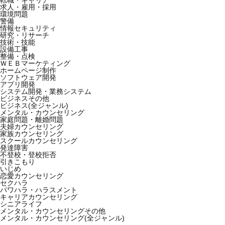
転職・キャリア
求人・雇用・採用
環境問題
警備
情報セキュリティ
研究・リサーチ
技術・技能
設備工事
整備・点検
ＷＥＢマーケティング
ホームページ制作
ソフトウェア開発
アプリ開発
システム開発・業務システム
ビジネスその他
ビジネス(全ジャンル)
メンタル・カウンセリング
家庭問題・離婚問題
夫婦カウンセリング
家族カウンセリング
スクールカウンセリング
発達障害
不登校・登校拒否
引きこもり
いじめ
恋愛カウンセリング
セクハラ
パワハラ・ハラスメント
キャリアカウンセリング
シニアライフ
メンタル・カウンセリングその他
メンタル・カウンセリング(全ジャンル)