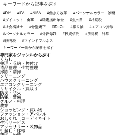
キーワードから記事を探す
#DIY
#IFA
#NISA
#働き方改革
#パーソナルカラー 診断
#ダイエット 食事
#確定拠出年金
#魚の目
#相続税
#社会福祉士
#骨盤矯正
#iDeCo
#振り袖
#エアコン掃除
#パーソナルカラー
#外反母趾
#投資信託
#所得税 計算
#贈与税
#マインドフルネス
キーワード一覧から記事を探す
専門家をジャンルから探す
くらし
整理・収納・片付け
遺品整理・生前整理
掃除・清掃
クリーニング
ハウスクリーニング
エアコンクリーニング
リサイクル・買取り
防災・防火
防犯・警備
グルメ・料理
農業
ショッピング・買い物
ファッション・アパレル
おしゃれ・コーディネイト
生活サービス
アクセサリー・装飾品
引越し・移転