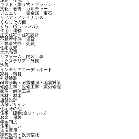
運送・物流
ギフト・贈り物・プレゼント
文化・教養・カルチャー
ジュエリー・貴金属・宝石
リペア・メンテナンス
くらしその他
くらし(全ジャンル)
住宅・建物
注文住宅・住宅設計
不動産物件・賃貸
不動産物件・売買
住宅販売
土地売買
リフォーム・内装工事
エクステリア・外構
造園
インテリアコーディネート
家具・雑貨
外壁塗装
耐震診断・耐震補強・地震対策
修繕工事・改修工事・家の修理
家屋・解体工事
木材・材木
店舗設計
店舗デザイン
住宅その他
住宅・建物(全ジャンル)
お金・保険
年金制度
住宅ローン
資産運用
株式投資・投資信託