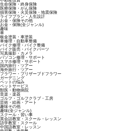
不動産投資
生命保険・終身保険
医療保険・がん保険
損害保険・火災保険・地震保険
ライフプラン・人生設計
お金・保険その他
お金・保険(全ジャンル)
趣味
車
板金塗装・車塗装
車修理・自動車整備
バイク修理・バイク整備
バイク販売・バイクパーツ
写真撮影・カメラ
パソコン修理・サポート
スマホ修理・サポート
国内旅行・ツアー
海外旅行・ツアー
フラワー・プリザーブドフラワー
ガーデニング
ペットの悩み
ペットサービス
獣医・動物病院
音楽・楽器
ゴルフ・ゴルフクラブ・工房
芸術・絵画・アート
趣味その他
趣味(全ジャンル)
スクール・習い事
英会話教室・スクール・レッスン
語学教室・スクール
中国語教室・レッスン