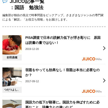
JIJICO記事一覧
：国語 勉強法
編集部が独自の視点で時事問題をピックアップ。さまざまなジャンルの専門家
による「解説」「お役立ち情報」をお届けします。
PISA調査で日本の読解力低下が浮き彫りに 原因
は読書の量ではない！
2019-12-20
杉田昌穂
宿題をやっても効果なし！宿題は本当に必要なの
か？
2017-09-12
つだつよし、
国語力の低下が顕著に。国語力を伸ばすために必
要なこと、語彙力との違いなど