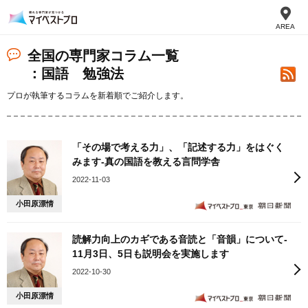
AREA
全国の専門家コラム一覧
：国語 勉強法
プロが執筆するコラムを新着順でご紹介します。
「その場で考える力」、「記述する力」をはぐく
みます‐真の国語を教える言問学舎
2022-11-03
小田原漂情
読解力向上のカギである音読と「音韻」について‐
11月3日、5日も説明会を実施します
2022-10-30
小田原漂情