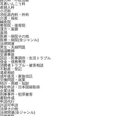
婦人科・不妊治療
耳鼻いんこう科
産婦人科
小児科
消化器内科・外科
介護・福祉
鍼灸院
整骨院・接骨院
漢方・薬膳
薬局
医療・病院その他
医療・病院(全ジャンル)
法律関連
男女・夫婦問題
協議離婚
交通事故
訴訟・民事調停・生活トラブル
借金・債務整理
消費者トラブル・被害相談
不動産・登記
遺産相続
成年後見・家族信託
労働問題・就業
特許・商標・知財
帰化申請・日本国籍取得
企業法務
刑事事件・犯罪被害
書類作成
申請代行
許認可申請
法律その他
法律関連(全ジャンル)