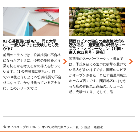
#2 公募推薦に落ちた。同じ大学
関西ロピアの独自の生産性対策を
に、一般入試でまた受験したら受
読み取る 超繁盛店の特異なロー
かる?
コスト・オペレーション【月間・
商人舎12月号・原稿】
前回のコラムでは、公募推薦に不合格
関西圏のスーパーマーケット業界で
になったアナタに、今後の受験をどう
は、予想を超える迫力に衝撃を受けて
乗り切るかを考えるかの導入を行って
いる人が多いはずです。関東のロピア
います。#1 公募推薦に落ちた。何
がオープンさせた「ロピア寝屋川島忠
で??今後どうしよう??公募推薦で不合
ホームズ店」です。関西地区にはなか
格になって、かなり焦っているアナタ
も
った店の雰囲気と商品のボリューム
に。このシリーズでは...
感、売場づくり、そして、品...
マイベストプロ TOP
すべての専門家コラム一覧
国語 勉強法