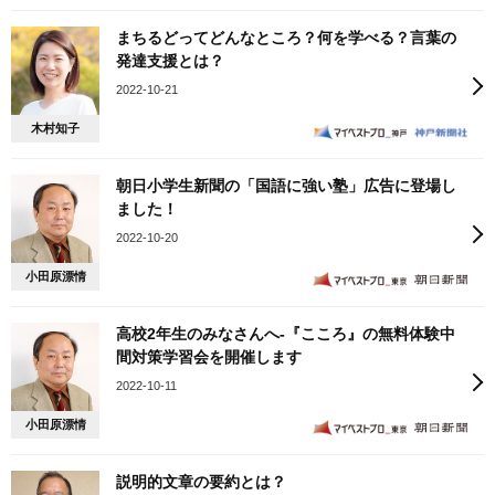
まちるどってどんなところ？何を学べる？言葉の
発達支援とは？
2022-10-21
木村知子
朝日小学生新聞の「国語に強い塾」広告に登場し
ました！
2022-10-20
小田原漂情
高校2年生のみなさんへ‐『こころ』の無料体験中
間対策学習会を開催します
2022-10-11
小田原漂情
説明的文章の要約とは？