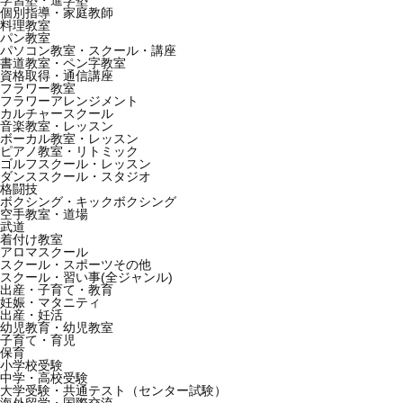
学習塾・進学塾
個別指導・家庭教師
料理教室
パン教室
パソコン教室・スクール・講座
書道教室・ペン字教室
資格取得・通信講座
フラワー教室
フラワーアレンジメント
カルチャースクール
音楽教室・レッスン
ボーカル教室・レッスン
ピアノ教室・リトミック
ゴルフスクール・レッスン
ダンススクール・スタジオ
格闘技
ボクシング・キックボクシング
空手教室・道場
武道
着付け教室
アロマスクール
スクール・スポーツその他
スクール・習い事(全ジャンル)
出産・子育て・教育
妊娠・マタニティ
出産・妊活
幼児教育・幼児教室
子育て・育児
保育
小学校受験
中学・高校受験
大学受験・共通テスト（センター試験）