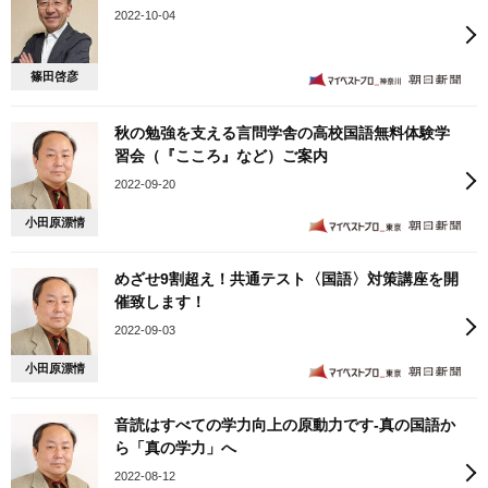
2022-10-04
篠田啓彦
秋の勉強を支える言問学舎の高校国語無料体験学
習会（『こころ』など）ご案内
2022-09-20
小田原漂情
めざせ9割超え！共通テスト〈国語〉対策講座を開
催致します！
2022-09-03
小田原漂情
音読はすべての学力向上の原動力です‐真の国語か
ら「真の学力」へ
2022-08-12