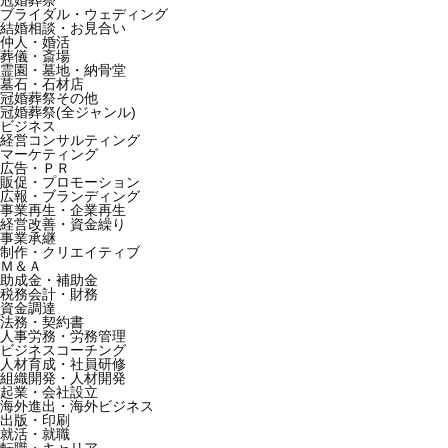
冠婚葬祭
ブライダル・ウェディング
結婚相談・お見合い
仲人・婚活
葬儀・斎場
霊園・墓地・納骨堂
墓石・石材店
冠婚葬祭その他
冠婚葬祭(全ジャンル)
ビジネス
経営コンサルティング
マーケティング
広告・ＰＲ
販促・プロモーション
広報・ブランディング
事業再生・企業再生
経営改善・資金繰り
事業承継
制作・クリエイティブ
Ｍ＆Ａ
助成金・補助金
税務会計・財務
資金調達
法務・契約書
人事労務・労務管理
ビジネスコーチング
人材育成・社員研修
組織開発・人材開発
起業・会社設立
海外進出・海外ビジネス
出版・印刷
就活・就職