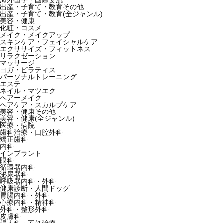
海外留学・国際交流
出産・子育て・教育その他
出産・子育て・教育(全ジャンル)
美容・健康
化粧・コスメ
メイク・メイクアップ
スキンケア・フェイシャルケア
エクササイズ・フィットネス
リラクゼーション
マッサージ
ヨガ・ピラティス
パーソナルトレーニング
エステ
ネイル・マツエク
ヘアーメイク
ヘアケア・スカルプケア
美容・健康その他
美容・健康(全ジャンル)
医療・病院
歯科治療・口腔外科
矯正歯科
内科
インプラント
眼科
循環器内科
泌尿器科
呼吸器内科・外科
健康診断・人間ドッグ
胃腸内科・外科
心療内科・精神科
外科・整形外科
皮膚科