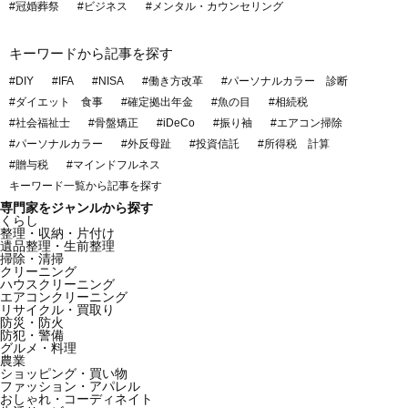
#冠婚葬祭
#ビジネス
#メンタル・カウンセリング
キーワードから記事を探す
#DIY
#IFA
#NISA
#働き方改革
#パーソナルカラー 診断
#ダイエット 食事
#確定拠出年金
#魚の目
#相続税
#社会福祉士
#骨盤矯正
#iDeCo
#振り袖
#エアコン掃除
#パーソナルカラー
#外反母趾
#投資信託
#所得税 計算
#贈与税
#マインドフルネス
キーワード一覧から記事を探す
専門家をジャンルから探す
くらし
整理・収納・片付け
遺品整理・生前整理
掃除・清掃
クリーニング
ハウスクリーニング
エアコンクリーニング
リサイクル・買取り
防災・防火
防犯・警備
グルメ・料理
農業
ショッピング・買い物
ファッション・アパレル
おしゃれ・コーディネイト