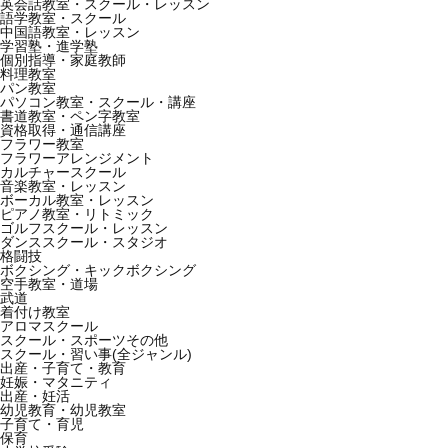
英会話教室・スクール・レッスン
語学教室・スクール
中国語教室・レッスン
学習塾・進学塾
個別指導・家庭教師
料理教室
パン教室
パソコン教室・スクール・講座
書道教室・ペン字教室
資格取得・通信講座
フラワー教室
フラワーアレンジメント
カルチャースクール
音楽教室・レッスン
ボーカル教室・レッスン
ピアノ教室・リトミック
ゴルフスクール・レッスン
ダンススクール・スタジオ
格闘技
ボクシング・キックボクシング
空手教室・道場
武道
着付け教室
アロマスクール
スクール・スポーツその他
スクール・習い事(全ジャンル)
出産・子育て・教育
妊娠・マタニティ
出産・妊活
幼児教育・幼児教室
子育て・育児
保育