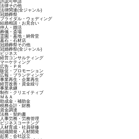
許認可申請
法律その他
法律関連(全ジャンル)
冠婚葬祭
ブライダル・ウェディング
結婚相談・お見合い
仲人・婚活
葬儀・斎場
霊園・墓地・納骨堂
墓石・石材店
冠婚葬祭その他
冠婚葬祭(全ジャンル)
ビジネス
経営コンサルティング
マーケティング
広告・ＰＲ
販促・プロモーション
広報・ブランディング
事業再生・企業再生
経営改善・資金繰り
事業承継
制作・クリエイティブ
Ｍ＆Ａ
助成金・補助金
税務会計・財務
資金調達
法務・契約書
人事労務・労務管理
ビジネスコーチング
人材育成・社員研修
組織開発・人材開発
起業・会社設立