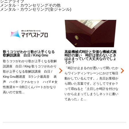
シニアライフ
メンタル・カウンセリングその他
メンタル・カウンセリング(全ジャンル)
歌うコツがわかり歌が上手くなる
高級機械式時計と安価な機械式腕
歌解説講座 白日 / King Gnu
時計の違い 時計は使わないとき
は止まっていて大丈夫なのでしょ
歌うコツがわかり歌が上手くなる歌解
うか？
説講座 白日 / King 歌うコツがわかり
「時計が止まるのが悪いって聞いたか
歌が上手くなる歌解説講座 白日 /
らワインディンマシーンにかけて毎日
King Gnu難易度 Sランク最高音 表
動かしているんです。」先日お客様か
声 ハイB・ファルセット ハイF＃女
ら聞いた言葉です。どうしてですか？
性推奨キー 0井口くんパートがかなり
って尋ねると「土日しか時計を付けな
高いので女性...
な
いから止まってしまうしネットに書い
てあった」と...