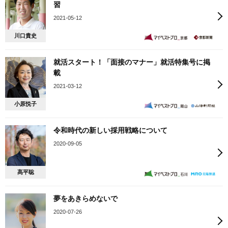
習
2021-05-12
川口貴史
就活スタート！「面接のマナー」就活特集号に掲
載
2021-03-12
小原悦子
令和時代の新しい採用戦略について
2020-09-05
髙平聡
夢をあきらめないで
2020-07-26