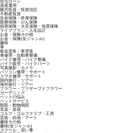
住宅ローン
資産運用
株式投資・投資信託
不動産投資
生命保険・終身保険
医療保険・がん保険
損害保険・火災保険・地震保険
ライフプラン・人生設計
お金・保険その他
お金・保険(全ジャンル)
趣味
車
板金塗装・車塗装
車修理・自動車整備
バイク修理・バイク整備
バイク販売・バイクパーツ
写真撮影・カメラ
パソコン修理・サポート
スマホ修理・サポート
国内旅行・ツアー
海外旅行・ツアー
フラワー・プリザーブドフラワー
ガーデニング
ペットの悩み
ペットサービス
獣医・動物病院
音楽・楽器
ゴルフ・ゴルフクラブ・工房
芸術・絵画・アート
趣味その他
趣味(全ジャンル)
スクール・習い事