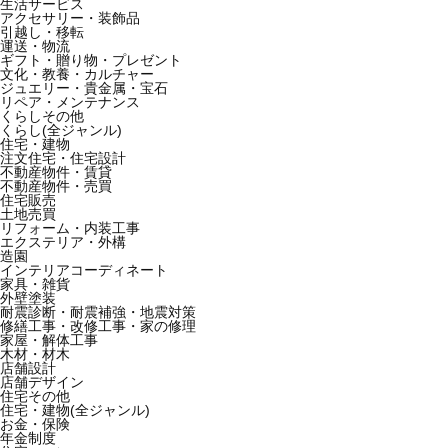
生活サービス
アクセサリー・装飾品
引越し・移転
運送・物流
ギフト・贈り物・プレゼント
文化・教養・カルチャー
ジュエリー・貴金属・宝石
リペア・メンテナンス
くらしその他
くらし(全ジャンル)
住宅・建物
注文住宅・住宅設計
不動産物件・賃貸
不動産物件・売買
住宅販売
土地売買
リフォーム・内装工事
エクステリア・外構
造園
インテリアコーディネート
家具・雑貨
外壁塗装
耐震診断・耐震補強・地震対策
修繕工事・改修工事・家の修理
家屋・解体工事
木材・材木
店舗設計
店舗デザイン
住宅その他
住宅・建物(全ジャンル)
お金・保険
年金制度