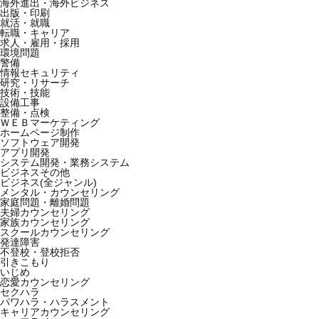
海外進出・海外ビジネス
出版・印刷
就活・就職
転職・キャリア
求人・雇用・採用
環境問題
警備
情報セキュリティ
研究・リサーチ
技術・技能
設備工事
整備・点検
ＷＥＢマーケティング
ホームページ制作
ソフトウェア開発
アプリ開発
システム開発・業務システム
ビジネスその他
ビジネス(全ジャンル)
メンタル・カウンセリング
家庭問題・離婚問題
夫婦カウンセリング
家族カウンセリング
スクールカウンセリング
発達障害
不登校・登校拒否
引きこもり
いじめ
恋愛カウンセリング
セクハラ
パワハラ・ハラスメント
キャリアカウンセリング