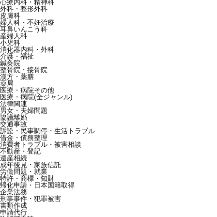
心療内科・精神科
外科・整形外科
皮膚科
婦人科・不妊治療
耳鼻いんこう科
産婦人科
小児科
消化器内科・外科
介護・福祉
鍼灸院
整骨院・接骨院
漢方・薬膳
薬局
医療・病院その他
医療・病院(全ジャンル)
法律関連
男女・夫婦問題
協議離婚
交通事故
訴訟・民事調停・生活トラブル
借金・債務整理
消費者トラブル・被害相談
不動産・登記
遺産相続
成年後見・家族信託
労働問題・就業
特許・商標・知財
帰化申請・日本国籍取得
企業法務
刑事事件・犯罪被害
書類作成
申請代行