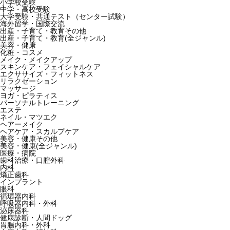
小学校受験
中学・高校受験
大学受験・共通テスト（センター試験）
海外留学・国際交流
出産・子育て・教育その他
出産・子育て・教育(全ジャンル)
美容・健康
化粧・コスメ
メイク・メイクアップ
スキンケア・フェイシャルケア
エクササイズ・フィットネス
リラクゼーション
マッサージ
ヨガ・ピラティス
パーソナルトレーニング
エステ
ネイル・マツエク
ヘアーメイク
ヘアケア・スカルプケア
美容・健康その他
美容・健康(全ジャンル)
医療・病院
歯科治療・口腔外科
内科
矯正歯科
インプラント
眼科
循環器内科
呼吸器内科・外科
泌尿器科
健康診断・人間ドッグ
胃腸内科・外科