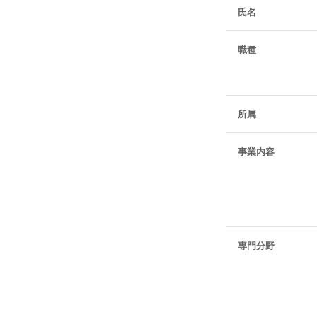
氏名
滋賀県シニアゴルフ
ミズノ
職種
ミズノゴルフスクール
など
所属
事業内容
専門分野