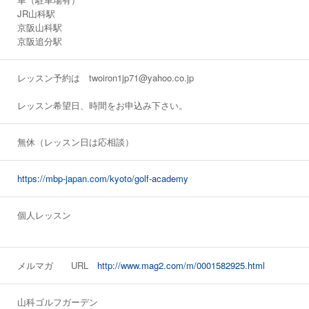
JR山科駅
京阪山科駅
京阪追分駅
レッスン予約は twoiron1jp71@yahoo.co.jp
レッスン希望日、時間をお申込み下さい。
無休（レッスン日は応相談）
https://mbp-japan.com/kyoto/golf-academy
個人レッスン
メルマガ URL
http://www.mag2.com/m/0001582925.html
山科ゴルフガーデン