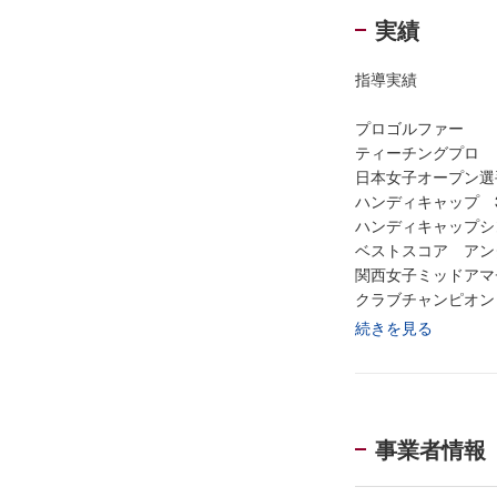
実績
指導実績
プロゴルファー
ティーチングプロ
日本女子オープン選
ハンディキャッ
ハンディキャップシ
ベストスコア アン
関西女子ミッドアマ
クラブチャンピオン
エージシュート
続きを見る
滋賀県アマチュア
大阪府民シニアゴル
ゴルフクラブ代表選
クラブ対抗出場
事業者情報
クラブ対抗 決勝進
関西シニアミッドア
滋賀県シニアゴルフ