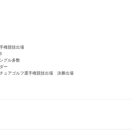
手権競技出場
プ 3
ングル多数
ダー
チュアゴルフ選手権競技出場 決勝出場
ゴルフ選手権競技出場 決勝出場
フ競技会兼ねんりんピック選考会 決勝出場
出
出
マチュア選手権予選突破 決勝進出
選手権 予選突破